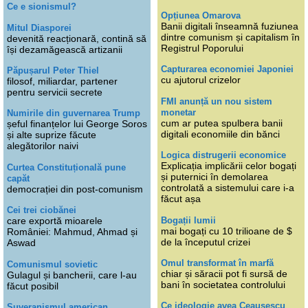
Ce e sionismul?
Opțiunea Omarova
Banii digitali înseamnă fuziunea
Mitul Diasporei
dintre comunism și capitalism în
devenită reacționară, contină să
Registrul Poporului
își dezamăgească artizanii
Capturarea economiei Japoniei
Păpușarul Peter Thiel
cu ajutorul crizelor
filosof, miliardar, partener
pentru servicii secrete
FMI anunță un nou sistem
monetar
Numirile din guvernarea Trump
cum ar putea spulbera banii
șeful finanțelor lui George Soros
digitali economiile din bănci
și alte suprize făcute
alegătorilor naivi
Logica distrugerii economice
Explicația implicării celor bogați
Curtea Constituțională pune
și puternici în demolarea
capăt
controlată a sistemului care i-a
democrației din post-comunism
făcut așa
Cei trei ciobănei
Bogații lumii
care exportă mioarele
mai bogați cu 10 trilioane de $
României: Mahmud, Ahmad și
de la începutul crizei
Aswad
Omul transformat în marfă
Comunismul sovietic
chiar și săracii pot fi sursă de
Gulagul și bancherii, care l-au
bani în societatea controlului
făcut posibil
Ce ideologie avea Ceaușescu
Suveranismul american