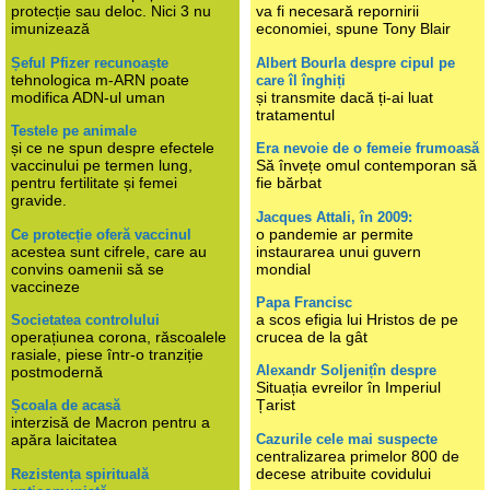
protecție sau deloc. Nici 3 nu
va fi necesară repornirii
imunizează
economiei, spune Tony Blair
Șeful Pfizer recunoaște
Albert Bourla despre cipul pe
tehnologica m-ARN poate
care îl înghiți
modifica ADN-ul uman
și transmite dacă ți-ai luat
tratamentul
Testele pe animale
și ce ne spun despre efectele
Era nevoie de o femeie frumoasă
vaccinului pe termen lung,
Să învețe omul contemporan să
pentru fertilitate și femei
fie bărbat
gravide.
Jacques Attali, în 2009:
o pandemie ar permite
Ce protecție oferă vaccinul
acestea sunt cifrele, care au
instaurarea unui guvern
convins oamenii să se
mondial
vaccineze
Papa Francisc
a scos efigia lui Hristos de pe
Societatea controlului
operațiunea corona, răscoalele
crucea de la gât
rasiale, piese într-o tranziție
Alexandr Soljenițîn despre
postmodernă
Situația evreilor în Imperiul
Țarist
Școala de acasă
interzisă de Macron pentru a
Cazurile cele mai suspecte
apăra laicitatea
centralizarea primelor 800 de
decese atribuite covidului
Rezistența spirituală