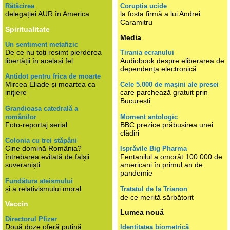
Rătăcirea
Corupția ucide
delegației AUR în America
la fosta firmă a lui Andrei
Caramitru
Spiritualitate
Media
Un sentiment metafizic
De ce nu toți resimt pierderea
Tirania ecranului
libertății în același fel
Audiobook despre eliberarea de
dependența electronică
Antidot pentru frica de moarte
Mircea Eliade și moartea ca
Cele 5.000 de mașini ale presei
inițiere
care parchează gratuit prin
București
Grandioasa catedrală a
românilor
Moment antologic
Foto-reportaj serial
BBC prezice prăbușirea unei
clădiri
Colonia cu trei stăpâni
Cine domină România?
Isprăvile Big Pharma
întrebarea evitată de falșii
Fentanilul a omorât 100.000 de
suveraniști
americani în primul an de
pandemie
Fundătura ateismului
și a relativismului moral
Tratatul de la Trianon
de ce merită sărbătorit
Vaccin
Lumea nouă
Directorul Pfizer
Două doze oferă puțină
Identitatea biometrică