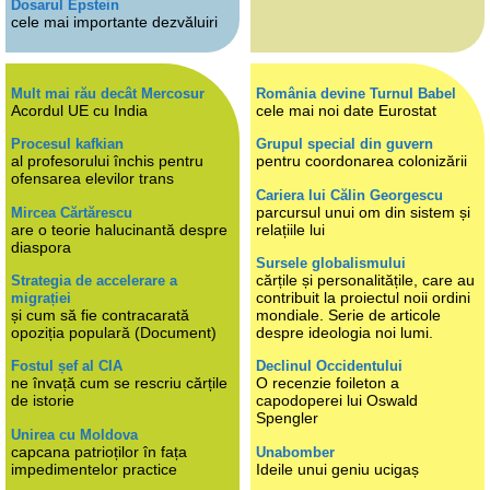
Dosarul Epstein
cele mai importante dezvăluiri
Mult mai rău decât Mercosur
România devine Turnul Babel
Acordul UE cu India
cele mai noi date Eurostat
Procesul kafkian
Grupul special din guvern
al profesorului închis pentru
pentru coordonarea colonizării
ofensarea elevilor trans
Cariera lui Călin Georgescu
parcursul unui om din sistem și
Mircea Cărtărescu
are o teorie halucinantă despre
relațiile lui
diaspora
Sursele globalismului
cărțile și personalitățile, care au
Strategia de accelerare a
contribuit la proiectul noii ordini
migrației
și cum să fie contracarată
mondiale. Serie de articole
opoziția populară (Document)
despre ideologia noi lumi.
Fostul șef al CIA
Declinul Occidentului
ne învață cum se rescriu cărțile
O recenzie foileton a
de istorie
capodoperei lui Oswald
Spengler
Unirea cu Moldova
capcana patrioților în fața
Unabomber
impedimentelor practice
Ideile unui geniu ucigaș