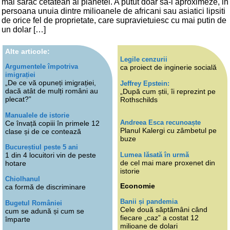
mai sarac cetatean al planetei. A putut doar sa-l aproximeze, in
persoana unuia dintre milioanele de africani sau asiatici lipsiti
de orice fel de proprietate, care supravietuiesc cu mai putin de
un dolar […]
Alte articole:
Legile cenzurii
Argumentele împotriva
ca proiect de inginerie socială
imigrației
„De ce vă opuneți imigrației,
Jeffrey Epstein:
dacă atât de mulți români au
„După cum știi, îi reprezint pe
plecat?”
Rothschilds
Manualele de istorie
Andreea Esca recunoaște
Ce învață copiii în primele 12
Planul Kalergi cu zâmbetul pe
clase și de ce contează
buze
Bucureștiul peste 5 ani
Lumea lăsată în urmă
1 din 4 locuitori vin de peste
de cel mai mare proxenet din
hotare
istorie
Chiolhanul
Economie
ca formă de discriminare
Banii și pandemia
Bugetul României
Cele două săptămâni când
cum se adună și cum se
fiecare „caz” a costat 12
împarte
milioane de dolari