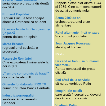
Etapele dictaturilor dintre 1944
serial despre dreapta disidentă
și 1989. Cine sunt continuatorii
din SUA
de azi ai comunismului
Primarul Capitalei
Acum 2400 de ani
Ciprian Ciucu a fost angajat
orchestrarea unei crize
direct la Cotroceni ca student
alimentare
Dosarele făcute lui Georgescu și
Rolul alternanței frică relaxare
Șoșoacă
în controlul populației
pentru delicte de opinie
Jean Jacques Rousseau
Marea Britanie
ideolog al tiraniei
regresul unei societăți a
progresului
Război
Resursele României
De când ar trebui să numărăm
Cine exploatează mineralele la
victimele?
noi în țară
Partea cenzurată de presa
oficială
„Trump e compromis de Israel”
documente ale FBI
Dați afară de la serviciu
că nu au vorbit de Putin
Ginerele fondatorului PRO TV
numit în fruntea Băncii Centrale
Imagini din satelit
care arată încercuirea Kievului
Industria pornografiei
de către armata rusă
șantajează parlamentul
Canadei
Vladimir Putin