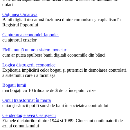
dolari
Opțiunea Omarova
Banii digitali înseamnă fuziunea dintre comunism și capitalism în
Registrul Poporului
Capturarea economiei Japoniei
cu ajutorul crizelor
FMI anunță un nou sistem monetar
cum ar putea spulbera banii digitali economiile din bănci
Logica distrugerii economice
Explicația implicării celor bogați și puternici în demolarea controlată
a sistemului care i-a făcut așa
Bogații lumii
mai bogați cu 10 trilioane de $ de la începutul crizei
Omul transformat în marfă
chiar și săracii pot fi sursă de bani în societatea controlului
Ce ideologie avea Ceaușescu
Etapele dictaturilor dintre 1944 și 1989. Cine sunt continuatorii de
azi ai comunismului