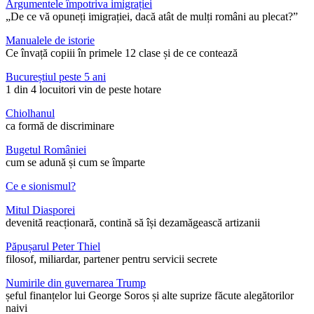
Argumentele împotriva imigrației
„De ce vă opuneți imigrației, dacă atât de mulți români au plecat?”
Manualele de istorie
Ce învață copiii în primele 12 clase și de ce contează
Bucureștiul peste 5 ani
1 din 4 locuitori vin de peste hotare
Chiolhanul
ca formă de discriminare
Bugetul României
cum se adună și cum se împarte
Ce e sionismul?
Mitul Diasporei
devenită reacționară, contină să își dezamăgească artizanii
Păpușarul Peter Thiel
filosof, miliardar, partener pentru servicii secrete
Numirile din guvernarea Trump
șeful finanțelor lui George Soros și alte suprize făcute alegătorilor
naivi