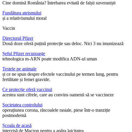
Cine domină România? întrebarea evitată de falșii suveraniști
Fundătura ateismului
și a relativismului moral
Vaccin
Directorul Pfizer
Două doze oferă puțină protecție sau deloc. Nici 3 nu imunizează
Șeful Pfizer recunoaște
tehnologica m-ARN poate modifica ADN-ul uman
Testele pe animale
și ce ne spun despre efectele vaccinului pe termen lung, pentru
fertilitate și femei gravide.
Ce protecție oferă vaccinul
acestea sunt cifrele, care au convins oamenii să se vaccineze
Societatea controlului
operațiunea corona, răscoalele rasiale, piese într-o tranziție
postmodernă
Școala de acasă
interzisă de Macron pentru a apăra laicitatea