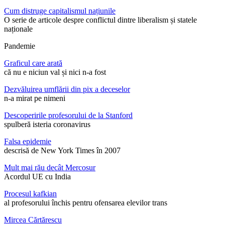
Cum distruge capitalismul națiunile
O serie de articole despre conflictul dintre liberalism și statele
naționale
Pandemie
Graficul care arată
că nu e niciun val și nici n-a fost
Dezvăluirea umflării din pix a deceselor
n-a mirat pe nimeni
Descoperirile profesorului de la Stanford
spulberă isteria coronavirus
Falsa epidemie
descrisă de New York Times în 2007
Mult mai rău decât Mercosur
Acordul UE cu India
Procesul kafkian
al profesorului închis pentru ofensarea elevilor trans
Mircea Cărtărescu