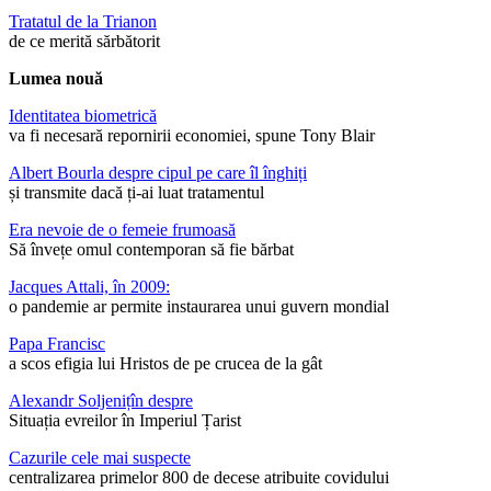
Tratatul de la Trianon
de ce merită sărbătorit
Lumea nouă
Identitatea biometrică
va fi necesară repornirii economiei, spune Tony Blair
Albert Bourla despre cipul pe care îl înghiți
și transmite dacă ți-ai luat tratamentul
Era nevoie de o femeie frumoasă
Să învețe omul contemporan să fie bărbat
Jacques Attali, în 2009:
o pandemie ar permite instaurarea unui guvern mondial
Papa Francisc
a scos efigia lui Hristos de pe crucea de la gât
Alexandr Soljenițîn despre
Situația evreilor în Imperiul Țarist
Cazurile cele mai suspecte
centralizarea primelor 800 de decese atribuite covidului