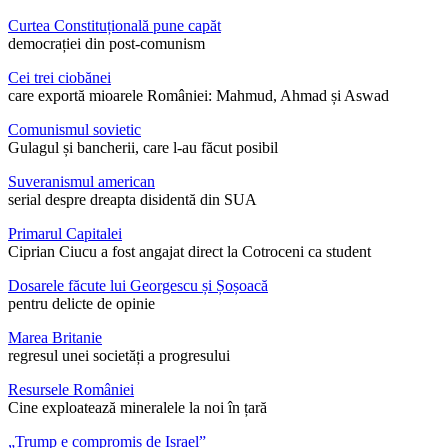
Curtea Constituțională pune capăt
democrației din post-comunism
Cei trei ciobănei
care exportă mioarele României: Mahmud, Ahmad și Aswad
Comunismul sovietic
Gulagul și bancherii, care l-au făcut posibil
Suveranismul american
serial despre dreapta disidentă din SUA
Primarul Capitalei
Ciprian Ciucu a fost angajat direct la Cotroceni ca student
Dosarele făcute lui Georgescu și Șoșoacă
pentru delicte de opinie
Marea Britanie
regresul unei societăți a progresului
Resursele României
Cine exploatează mineralele la noi în țară
„Trump e compromis de Israel”