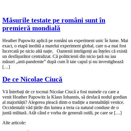
Măsurile testate pe români sunt în
premieră mondială
Heather Papowitz aplică pe români un experiment unic în lume. Mai
exact, o etapă inedită a marelui experiment global, care n-a mai fost
încercată pe nicio altă nație. Oamenii inteligenți au înțeles că există
un desfășurător centralizat. Că politicienii din nicio țară nu iau
măsuri „anti-pandemie” după cum îi taie capul și nu investighează
[…]
De ce Nicolae Ciucă
Vă întrebați de ce tocmai Nicolae Ciucă a fost numele cu care a
venit Heather Papowitz la Klaus Iohannis, să desfacă nodul gordian
al majorității? Alegerea pleacă dintr-o tradiție a mentalității vestice.
Occidentalii văd țările din lumea a treia ca natural conduse de o
juntă militară. Atât când e vorba de generali ostili, pe care se […]
Alte articole: