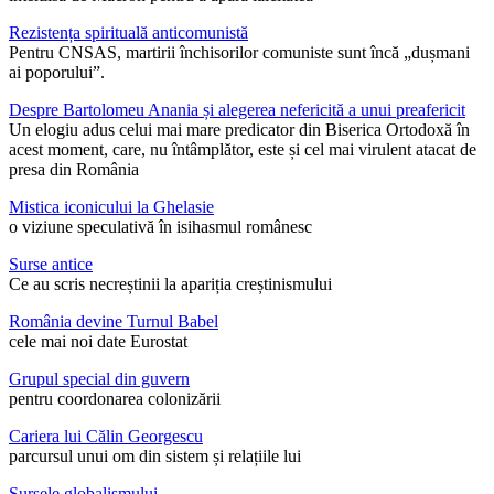
Rezistența spirituală anticomunistă
Pentru CNSAS, martirii închisorilor comuniste sunt încă „dușmani
ai poporului”.
Despre Bartolomeu Anania și alegerea nefericită a unui preafericit
Un elogiu adus celui mai mare predicator din Biserica Ortodoxă în
acest moment, care, nu întâmplător, este și cel mai virulent atacat de
presa din România
Mistica iconicului la Ghelasie
o viziune speculativă în isihasmul românesc
Surse antice
Ce au scris necreștinii la apariția creștinismului
România devine Turnul Babel
cele mai noi date Eurostat
Grupul special din guvern
pentru coordonarea colonizării
Cariera lui Călin Georgescu
parcursul unui om din sistem și relațiile lui
Sursele globalismului