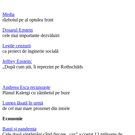
Media
războiul pe al optulea front
Dosarul Epstein
cele mai importante dezvăluiri
Legile cenzurii
ca proiect de inginerie socială
Jeffrey Epstein:
„După cum știi, îi reprezint pe Rothschilds
Andreea Esca recunoaște
Planul Kalergi cu zâmbetul pe buze
Lumea lăsată în urmă
de cel mai mare proxenet din istorie
Economie
Banii și pandemia
Cele două săptămâni când fiecare „caz” a costat 12 milioane de