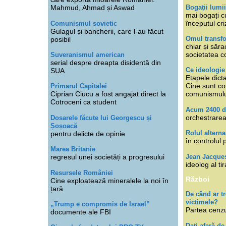
Bogații lumi
Mahmud, Ahmad și Aswad
mai bogați cu
începutul cri
Comunismul sovietic
Gulagul și bancherii, care l-au făcut
Omul transfo
posibil
chiar și săra
societatea co
Suveranismul american
serial despre dreapta disidentă din
Ce ideologi
SUA
Etapele dicta
Cine sunt con
Primarul Capitalei
Ciprian Ciucu a fost angajat direct la
comunismul
Cotroceni ca student
Acum 2400 d
orchestrarea
Dosarele făcute lui Georgescu și
Șoșoacă
Rolul alterna
pentru delicte de opinie
în controlul 
Marea Britanie
Jean Jacque
regresul unei societăți a progresului
ideolog al tir
Resursele României
Război
Cine exploatează mineralele la noi în
țară
De când ar 
victimele?
„Trump e compromis de Israel”
Partea cenzu
documente ale FBI
Dați afară de