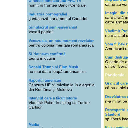
Ginerele fondatorului PRO TV
că nu au vor
numit în fruntea Băncii Centrale
Imagini din s
Industria pornografiei
care arată î
șantajează parlamentul Canadei
către armat
Simulacrul semi-suveranist
Vladimir Put
Vasalii patrioți
nu e aliatul i
Venezuela, un nou moment revelator
Vom fi Pakis
pentru colonia mentală românească
Americanii n
Și Hotnews confirmă
Cum distruge
teoria înlocuirii
O serie de ar
dintre libera
Donald Trump și Elon Musk
au mai dat o țeapă americanilor
Pandemie
Raportul american
Graficul care
Cenzura UE și imixtiunile în alegerile
că nu e niciu
din România și Moldova
Dezvăluirea 
Interviul care a făcut istorie
n-a mirat pe
Vladimir Putin, în dialog cu Tucker
Carlson
Descoperiril
Stanford
spulberă ist
Media
Falsa epide