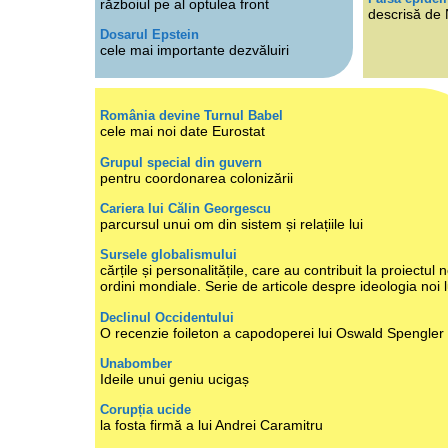
războiul pe al optulea front
descrisă de
Dosarul Epstein
cele mai importante dezvăluiri
România devine Turnul Babel
cele mai noi date Eurostat
Grupul special din guvern
pentru coordonarea colonizării
Cariera lui Călin Georgescu
parcursul unui om din sistem și relațiile lui
Sursele globalismului
cărțile și personalitățile, care au contribuit la proiectul n
ordini mondiale. Serie de articole despre ideologia noi 
Declinul Occidentului
O recenzie foileton a capodoperei lui Oswald Spengler
Unabomber
Ideile unui geniu ucigaș
Corupția ucide
la fosta firmă a lui Andrei Caramitru