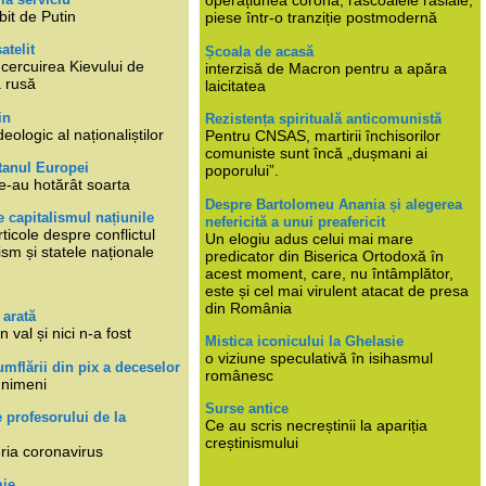
operațiunea corona, răscoalele rasiale,
bit de Putin
piese într-o tranziție postmodernă
atelit
Școala de acasă
ncercuirea Kievului de
interzisă de Macron pentru a apăra
a rusă
laicitatea
in
Rezistența spirituală anticomunistă
deologic al naționaliștilor
Pentru CNSAS, martirii închisorilor
comuniste sunt încă „dușmani ai
tanul Europei
poporului”.
e-au hotărât soarta
Despre Bartolomeu Anania și alegerea
 capitalismul națiunile
nefericită a unui preafericit
ticole despre conflictul
Un elogiu adus celui mai mare
lism și statele naționale
predicator din Biserica Ortodoxă în
acest moment, care, nu întâmplător,
este și cel mai virulent atacat de presa
din România
 arată
n val și nici n-a fost
Mistica iconicului la Ghelasie
o viziune speculativă în isihasmul
umflării din pix a deceselor
românesc
 nimeni
Surse antice
e profesorului de la
Ce au scris necreștinii la apariția
creștinismului
eria coronavirus
mie