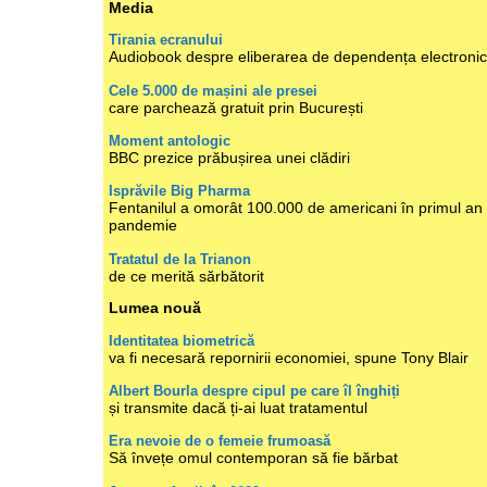
Media
Tirania ecranului
Audiobook despre eliberarea de dependența electroni
Cele 5.000 de mașini ale presei
care parchează gratuit prin București
Moment antologic
BBC prezice prăbușirea unei clădiri
Isprăvile Big Pharma
Fentanilul a omorât 100.000 de americani în primul an
pandemie
Tratatul de la Trianon
de ce merită sărbătorit
Lumea nouă
Identitatea biometrică
va fi necesară repornirii economiei, spune Tony Blair
Albert Bourla despre cipul pe care îl înghiți
și transmite dacă ți-ai luat tratamentul
Era nevoie de o femeie frumoasă
Să învețe omul contemporan să fie bărbat