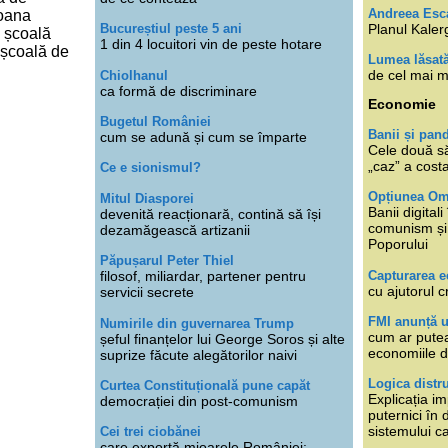
Andreea Esc
Ioana
Planul Kaler
Bucureștiul peste 5 ani
 școală
1 din 4 locuitori vin de peste hotare
 școală de
Lumea lăsat
de cel mai m
Chiolhanul
ca formă de discriminare
Economie
Bugetul României
Banii și pan
cum se adună și cum se împarte
Cele două s
„caz” a cost
Ce e sionismul?
Opțiunea O
Mitul Diasporei
Banii digita
devenită reacționară, contină să își
comunism și 
dezamăgească artizanii
Poporului
Păpușarul Peter Thiel
Capturarea 
filosof, miliardar, partener pentru
cu ajutorul c
servicii secrete
FMI anunță 
Numirile din guvernarea Trump
cum ar putea
șeful finanțelor lui George Soros și alte
economiile d
suprize făcute alegătorilor naivi
Logica distr
Curtea Constituțională pune capăt
Explicația im
democrației din post-comunism
puternici în
sistemului ca
Cei trei ciobănei
care exportă mioarele României: