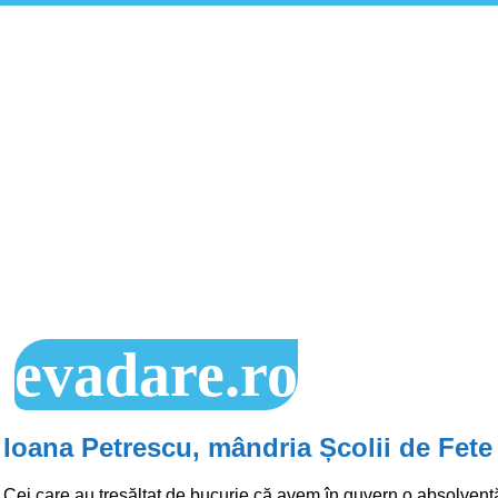
evadare.ro
Ioana Petrescu, mândria Școlii de Fete
Cei care au tresăltat de bucurie că avem în guvern o absolvent