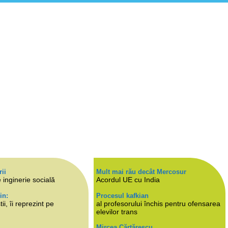
rii
Mult mai rău decât Mercosur
 inginerie socială
Acordul UE cu India
in:
Procesul kafkian
i, îi reprezint pe
al profesorului închis pentru ofensarea
elevilor trans
Mircea Cărtărescu