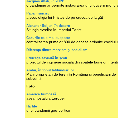
Jacques Attali, în 2009:
o pandemie ar permite instaurarea unui guvern mondia
Papa Francisc
a scos efigia lui Hristos de pe crucea de la gât
Alexandr Soljenițîn despre
Situația evreilor în Imperiul Țarist
Cazurile cele mai suspecte
centralizarea primelor 800 de decese atribuite covidulu
Diferența dintre marxism și socialism
Educația sexuală în școli
proiectul de inginerie socială din spatele bunelor intenți
Arabii, în topul latifundiarilor
Marii proprietari de teren în România și beneficiarii de
subvenții
Foto
America frumoasă
avea nostalgia Europei
Hărțile
unei pandemii geo-politice