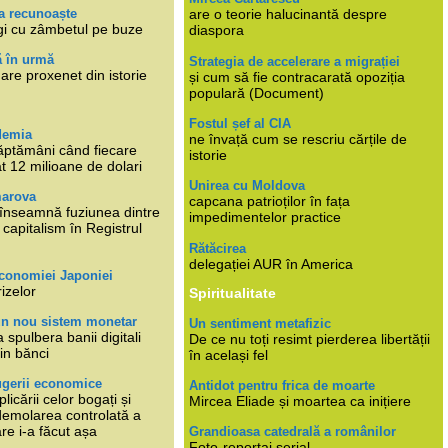
a recunoaște
are o teorie halucinantă despre
gi cu zâmbetul pe buze
diaspora
ă în urmă
Strategia de accelerare a migrației
are proxenet din istorie
și cum să fie contracarată opoziția
populară (Document)
Fostul șef al CIA
demia
ne învață cum se rescriu cărțile de
ăptămâni când fiecare
istorie
at 12 milioane de dolari
Unirea cu Moldova
marova
capcana patrioților în fața
li înseamnă fuziunea dintre
impedimentelor practice
capitalism în Registrul
Rătăcirea
delegației AUR în America
economiei Japoniei
rizelor
Spiritualitate
un nou sistem monetar
Un sentiment metafizic
 spulbera banii digitali
De ce nu toți resimt pierderea libertății
in bănci
în același fel
ugerii economice
Antidot pentru frica de moarte
plicării celor bogați și
Mircea Eliade și moartea ca inițiere
 demolarea controlată a
re i-a făcut așa
Grandioasa catedrală a românilor
Foto-reportaj serial