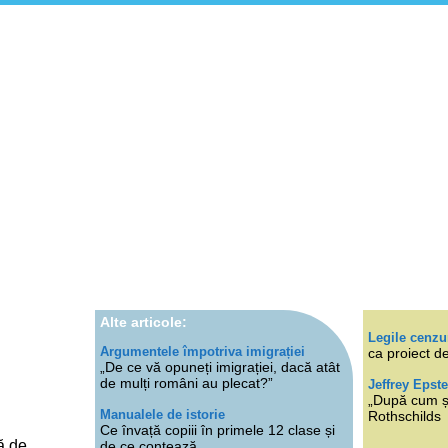
Alte articole:
Legile cenzu
Argumentele împotriva imigrației
ca proiect de
„De ce vă opuneți imigrației, dacă atât
de mulți români au plecat?”
Jeffrey Epste
„După cum ști
Manualele de istorie
Rothschilds
Ce învață copiii în primele 12 clase și
ă de
de ce contează