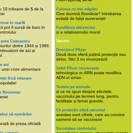
i
 10 trilioane de $ de la
Colonia cu trei stăpâni
zei
Cine domină România? întrebarea
evitată de falșii suveraniști
rmat în marfă
cii pot fi sursă de bani în
Fundătura ateismului
ntrolului
și a relativismului moral
Vaccin
e avea Ceaușescu
turilor dintre 1944 și 1989.
Directorul Pfizer
tinuatorii de azi ai
Două doze oferă puțină protecție sau
ui
deloc. Nici 3 nu imunizează
e ani
Șeful Pfizer recunoaște
 unei crize alimentare
tehnologica m-ARN poate modifica
ADN-ul uman
nței frică relaxare
populației
Testele pe animale
și ce ne spun despre efectele
s Rousseau
vaccinului pe termen lung, pentru
aniei
fertilitate și femei gravide.
Ce protecție oferă vaccinul
trebui să numărăm
acestea sunt cifrele, care au convins
oamenii să se vaccineze
rată de presa oficială
Societatea controlului
 la serviciu