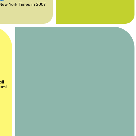
 New York Times în 2007
oii
lumi.