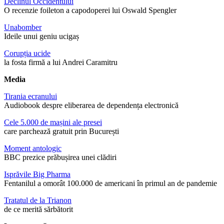
Declinul Occidentului
O recenzie foileton a capodoperei lui Oswald Spengler
Unabomber
Ideile unui geniu ucigaș
Corupția ucide
la fosta firmă a lui Andrei Caramitru
Media
Tirania ecranului
Audiobook despre eliberarea de dependența electronică
Cele 5.000 de mașini ale presei
care parchează gratuit prin București
Moment antologic
BBC prezice prăbușirea unei clădiri
Isprăvile Big Pharma
Fentanilul a omorât 100.000 de americani în primul an de pandemie
Tratatul de la Trianon
de ce merită sărbătorit