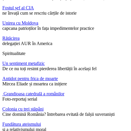
Fostul șef al CIA
ne învață cum se rescriu cărțile de istorie
Unirea cu Moldova
capcana patrioților în fața impedimentelor practice
Rătăcirea
delegației AUR în America
Spiritualitate
Un sentiment metafizic
De ce nu toți resimt pierderea libertății în același fel
Antidot pentru frica de moarte
Mircea Eliade și moartea ca inițiere
Grandioasa catedrală a românilor
Foto-reportaj serial
Colonia cu trei stăpâni
Cine domină România? întrebarea evitată de falșii suveraniști
Fundătura ateismului
și a relativismului moral