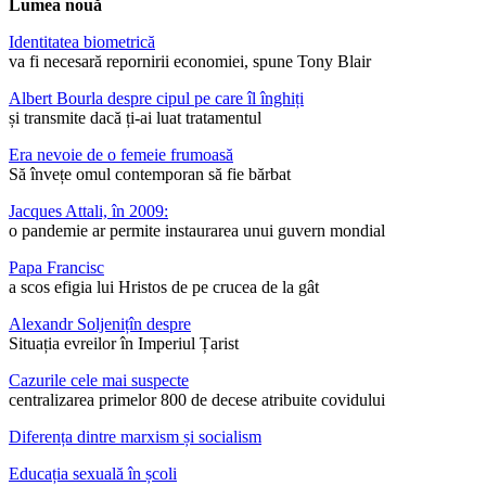
Lumea nouă
Identitatea biometrică
va fi necesară repornirii economiei, spune Tony Blair
Albert Bourla despre cipul pe care îl înghiți
și transmite dacă ți-ai luat tratamentul
Era nevoie de o femeie frumoasă
Să învețe omul contemporan să fie bărbat
Jacques Attali, în 2009:
o pandemie ar permite instaurarea unui guvern mondial
Papa Francisc
a scos efigia lui Hristos de pe crucea de la gât
Alexandr Soljenițîn despre
Situația evreilor în Imperiul Țarist
Cazurile cele mai suspecte
centralizarea primelor 800 de decese atribuite covidului
Diferența dintre marxism și socialism
Educația sexuală în școli