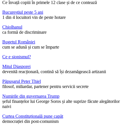
Ce învață copiii în primele 12 clase și de ce contează
Bucureștiul peste 5 ani
1 din 4 locuitori vin de peste hotare
Chiolhanul
ca formă de discriminare
Bugetul României
cum se adună și cum se împarte
Ce e sionismul?
Mitul Diasporei
devenită reacționară, contină să își dezamăgească artizanii
Păpușarul Peter Thiel
filosof, miliardar, partener pentru servicii secrete
Numirile din guvernarea Trump
șeful finanțelor lui George Soros și alte suprize făcute alegătorilor
naivi
Curtea Constituțională pune capăt
democrației din post-comunism