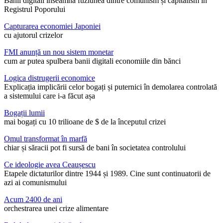
Banii digitali înseamnă fuziunea dintre comunism și capitalism în
Registrul Poporului
Capturarea economiei Japoniei
cu ajutorul crizelor
FMI anunță un nou sistem monetar
cum ar putea spulbera banii digitali economiile din bănci
Logica distrugerii economice
Explicația implicării celor bogați și puternici în demolarea controlată
a sistemului care i-a făcut așa
Bogații lumii
mai bogați cu 10 trilioane de $ de la începutul crizei
Omul transformat în marfă
chiar și săracii pot fi sursă de bani în societatea controlului
Ce ideologie avea Ceaușescu
Etapele dictaturilor dintre 1944 și 1989. Cine sunt continuatorii de
azi ai comunismului
Acum 2400 de ani
orchestrarea unei crize alimentare