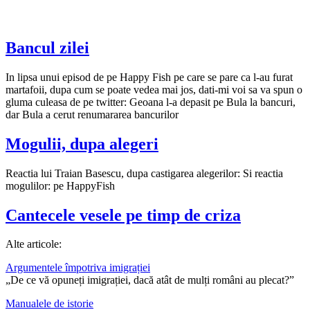
Bancul zilei
In lipsa unui episod de pe Happy Fish pe care se pare ca l-au furat
martafoii, dupa cum se poate vedea mai jos, dati-mi voi sa va spun o
gluma culeasa de pe twitter: Geoana l-a depasit pe Bula la bancuri,
dar Bula a cerut renumararea bancurilor
Mogulii, dupa alegeri
Reactia lui Traian Basescu, dupa castigarea alegerilor: Si reactia
mogulilor: pe HappyFish
Cantecele vesele pe timp de criza
Alte articole:
Argumentele împotriva imigrației
„De ce vă opuneți imigrației, dacă atât de mulți români au plecat?”
Manualele de istorie