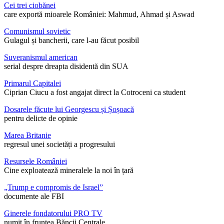
Cei trei ciobănei
care exportă mioarele României: Mahmud, Ahmad și Aswad
Comunismul sovietic
Gulagul și bancherii, care l-au făcut posibil
Suveranismul american
serial despre dreapta disidentă din SUA
Primarul Capitalei
Ciprian Ciucu a fost angajat direct la Cotroceni ca student
Dosarele făcute lui Georgescu și Șoșoacă
pentru delicte de opinie
Marea Britanie
regresul unei societăți a progresului
Resursele României
Cine exploatează mineralele la noi în țară
„Trump e compromis de Israel”
documente ale FBI
Ginerele fondatorului PRO TV
numit în fruntea Băncii Centrale