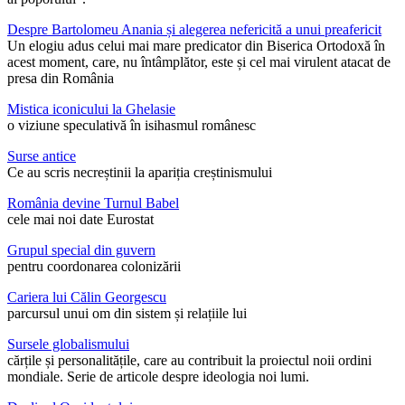
Despre Bartolomeu Anania și alegerea nefericită a unui preafericit
Un elogiu adus celui mai mare predicator din Biserica Ortodoxă în
acest moment, care, nu întâmplător, este și cel mai virulent atacat de
presa din România
Mistica iconicului la Ghelasie
o viziune speculativă în isihasmul românesc
Surse antice
Ce au scris necreștinii la apariția creștinismului
România devine Turnul Babel
cele mai noi date Eurostat
Grupul special din guvern
pentru coordonarea colonizării
Cariera lui Călin Georgescu
parcursul unui om din sistem și relațiile lui
Sursele globalismului
cărțile și personalitățile, care au contribuit la proiectul noii ordini
mondiale. Serie de articole despre ideologia noi lumi.