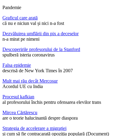
Pandemie
Graficul care arată
că nu e niciun val și nici n-a fost
Dezvăluirea umflării din pix a deceselor
n-a mirat pe nimeni
Descoperirile profesorului de la Stanford
spulberă isteria coronavirus
Falsa epidemie
descrisă de New York Times în 2007
Mult mai rău decât Mercosur
Acordul UE cu India
Procesul kafkian
al profesorului închis pentru ofensarea elevilor trans
Mircea Cărtărescu
are o teorie halucinantă despre diaspora
Strategia de accelerare a migrației
și cum să fie contracarată opoziția populară (Document)