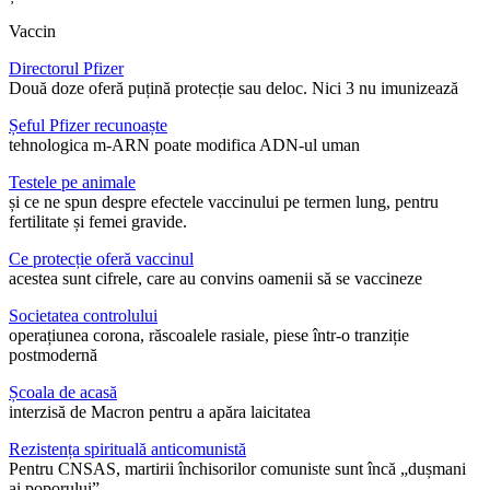
Vaccin
Directorul Pfizer
Două doze oferă puțină protecție sau deloc. Nici 3 nu imunizează
Șeful Pfizer recunoaște
tehnologica m-ARN poate modifica ADN-ul uman
Testele pe animale
și ce ne spun despre efectele vaccinului pe termen lung, pentru
fertilitate și femei gravide.
Ce protecție oferă vaccinul
acestea sunt cifrele, care au convins oamenii să se vaccineze
Societatea controlului
operațiunea corona, răscoalele rasiale, piese într-o tranziție
postmodernă
Școala de acasă
interzisă de Macron pentru a apăra laicitatea
Rezistența spirituală anticomunistă
Pentru CNSAS, martirii închisorilor comuniste sunt încă „dușmani
ai poporului”.