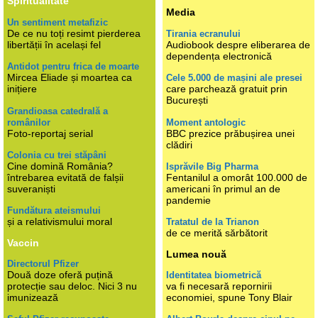
Spiritualitate
Media
Un sentiment metafizic
De ce nu toți resimt pierderea
Tirania ecranului
libertății în același fel
Audiobook despre eliberarea de
dependența electronică
Antidot pentru frica de moarte
Mircea Eliade și moartea ca
Cele 5.000 de mașini ale presei
inițiere
care parchează gratuit prin
București
Grandioasa catedrală a
românilor
Moment antologic
Foto-reportaj serial
BBC prezice prăbușirea unei
clădiri
Colonia cu trei stăpâni
Cine domină România?
Isprăvile Big Pharma
întrebarea evitată de falșii
Fentanilul a omorât 100.000 de
suveraniști
americani în primul an de
pandemie
Fundătura ateismului
și a relativismului moral
Tratatul de la Trianon
de ce merită sărbătorit
Vaccin
Lumea nouă
Directorul Pfizer
Două doze oferă puțină
Identitatea biometrică
protecție sau deloc. Nici 3 nu
va fi necesară repornirii
imunizează
economiei, spune Tony Blair