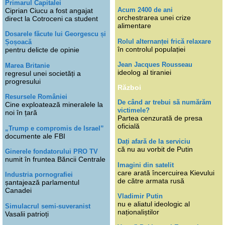
Primarul Capitalei
Acum 2400 de ani
Ciprian Ciucu a fost angajat
orchestrarea unei crize
direct la Cotroceni ca student
alimentare
Dosarele făcute lui Georgescu și
Rolul alternanței frică relaxare
Șoșoacă
în controlul populației
pentru delicte de opinie
Jean Jacques Rousseau
Marea Britanie
ideolog al tiraniei
regresul unei societăți a
progresului
Război
Resursele României
De când ar trebui să numărăm
Cine exploatează mineralele la
victimele?
noi în țară
Partea cenzurată de presa
oficială
„Trump e compromis de Israel”
documente ale FBI
Dați afară de la serviciu
că nu au vorbit de Putin
Ginerele fondatorului PRO TV
numit în fruntea Băncii Centrale
Imagini din satelit
care arată încercuirea Kievului
Industria pornografiei
de către armata rusă
șantajează parlamentul
Canadei
Vladimir Putin
nu e aliatul ideologic al
Simulacrul semi-suveranist
naționaliștilor
Vasalii patrioți