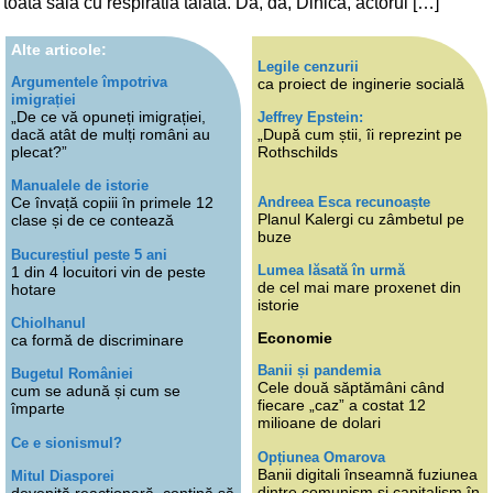
toata sala cu respiratia taiata. Da, da, Dinica, actorul […]
Alte articole:
Legile cenzurii
Argumentele împotriva
ca proiect de inginerie socială
imigrației
„De ce vă opuneți imigrației,
Jeffrey Epstein:
dacă atât de mulți români au
„După cum știi, îi reprezint pe
plecat?”
Rothschilds
Manualele de istorie
Andreea Esca recunoaște
Ce învață copiii în primele 12
Planul Kalergi cu zâmbetul pe
clase și de ce contează
buze
Bucureștiul peste 5 ani
Lumea lăsată în urmă
1 din 4 locuitori vin de peste
de cel mai mare proxenet din
hotare
istorie
Chiolhanul
Economie
ca formă de discriminare
Banii și pandemia
Bugetul României
Cele două săptămâni când
cum se adună și cum se
fiecare „caz” a costat 12
împarte
milioane de dolari
Ce e sionismul?
Opțiunea Omarova
Banii digitali înseamnă fuziunea
Mitul Diasporei
dintre comunism și capitalism în