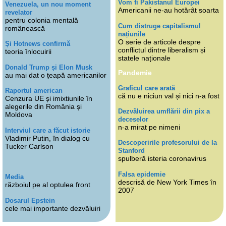
Vom fi Pakistanul Europei
Venezuela, un nou moment
Americanii ne-au hotărât soarta
revelator
pentru colonia mentală
Cum distruge capitalismul
românească
națiunile
O serie de articole despre
Și Hotnews confirmă
conflictul dintre liberalism și
teoria înlocuirii
statele naționale
Donald Trump și Elon Musk
Pandemie
au mai dat o țeapă americanilor
Graficul care arată
Raportul american
că nu e niciun val și nici n-a fost
Cenzura UE și imixtiunile în
alegerile din România și
Dezvăluirea umflării din pix a
Moldova
deceselor
n-a mirat pe nimeni
Interviul care a făcut istorie
Vladimir Putin, în dialog cu
Descoperirile profesorului de la
Tucker Carlson
Stanford
spulberă isteria coronavirus
Falsa epidemie
Media
descrisă de New York Times în
războiul pe al optulea front
2007
Dosarul Epstein
cele mai importante dezvăluiri