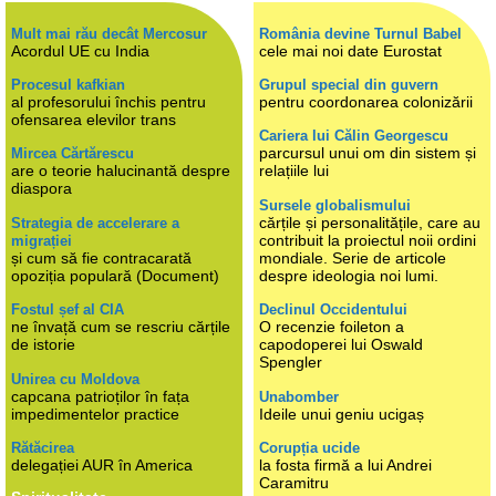
Mult mai rău decât Mercosur
România devine Turnul Babel
Acordul UE cu India
cele mai noi date Eurostat
Procesul kafkian
Grupul special din guvern
al profesorului închis pentru
pentru coordonarea colonizării
ofensarea elevilor trans
Cariera lui Călin Georgescu
parcursul unui om din sistem și
Mircea Cărtărescu
are o teorie halucinantă despre
relațiile lui
diaspora
Sursele globalismului
cărțile și personalitățile, care au
Strategia de accelerare a
contribuit la proiectul noii ordini
migrației
și cum să fie contracarată
mondiale. Serie de articole
opoziția populară (Document)
despre ideologia noi lumi.
Fostul șef al CIA
Declinul Occidentului
ne învață cum se rescriu cărțile
O recenzie foileton a
de istorie
capodoperei lui Oswald
Spengler
Unirea cu Moldova
capcana patrioților în fața
Unabomber
impedimentelor practice
Ideile unui geniu ucigaș
Rătăcirea
Corupția ucide
delegației AUR în America
la fosta firmă a lui Andrei
Caramitru