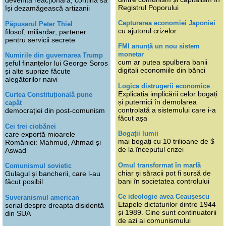
devenită reacționară, contină să
Registrul Poporului
își dezamăgească artizanii
Capturarea economiei Japoniei
Păpușarul Peter Thiel
cu ajutorul crizelor
filosof, miliardar, partener
pentru servicii secrete
FMI anunță un nou sistem
monetar
Numirile din guvernarea Trump
cum ar putea spulbera banii
șeful finanțelor lui George Soros
digitali economiile din bănci
și alte suprize făcute
alegătorilor naivi
Logica distrugerii economice
Explicația implicării celor bogați
Curtea Constituțională pune
și puternici în demolarea
capăt
controlată a sistemului care i-a
democrației din post-comunism
făcut așa
Cei trei ciobănei
Bogații lumii
care exportă mioarele
mai bogați cu 10 trilioane de $
României: Mahmud, Ahmad și
de la începutul crizei
Aswad
Omul transformat în marfă
Comunismul sovietic
chiar și săracii pot fi sursă de
Gulagul și bancherii, care l-au
bani în societatea controlului
făcut posibil
Ce ideologie avea Ceaușescu
Suveranismul american
Etapele dictaturilor dintre 1944
serial despre dreapta disidentă
și 1989. Cine sunt continuatorii
din SUA
de azi ai comunismului