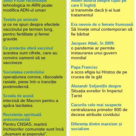
Șeful Pfizer recunoaște
Albert Bourla despre cipul pe
tehnologica m-ARN poate
care îl înghiți
modifica ADN-ul uman
și transmite dacă ți-ai luat
tratamentul
Testele pe animale
și ce ne spun despre efectele
Era nevoie de o femeie frumoasă
vaccinului pe termen lung,
Să învețe omul contemporan să
pentru fertilitate și femei
fie bărbat
gravide.
Jacques Attali, în 2009:
o pandemie ar permite
Ce protecție oferă vaccinul
acestea sunt cifrele, care au
instaurarea unui guvern
convins oamenii să se
mondial
vaccineze
Papa Francisc
a scos efigia lui Hristos de pe
Societatea controlului
operațiunea corona, răscoalele
crucea de la gât
rasiale, piese într-o tranziție
Alexandr Soljenițîn despre
postmodernă
Situația evreilor în Imperiul
Țarist
Școala de acasă
interzisă de Macron pentru a
Cazurile cele mai suspecte
apăra laicitatea
centralizarea primelor 800 de
decese atribuite covidului
Rezistența spirituală
anticomunistă
Diferența dintre marxism și
Pentru CNSAS, martirii
socialism
închisorilor comuniste sunt încă
„dușmani ai poporului”.