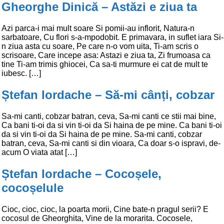
Gheorghe Dinică – Astăzi e ziua ta
Azi parca-i mai mult soare Si pomii-au inflorit, Natura-n
sarbatoare, Cu flori s-a-mpodobit. E primavara, in suflet iara Si-
n ziua asta cu soare, Pe care n-o vom uita, Ti-am scris o
scrisoare, Care incepe asa: Astazi e ziua ta, Zi frumoasa ca
tine Ti-am trimis ghiocei, Ca sa-ti murmure ei cat de mult te
iubesc. […]
Ștefan Iordache – Să-mi cânți, cobzar
Sa-mi canti, cobzar batran, ceva, Sa-mi canti ce stii mai bine,
Ca bani ti-oi da si vin ti-oi da Si haina de pe mine. Ca bani ti-oi
da si vin ti-oi da Si haina de pe mine. Sa-mi canti, cobzar
batran, ceva, Sa-mi canti si din vioara, Ca doar s-o ispravi, de-
acum O viata atat […]
Ștefan Iordache – Cocoșele,
cocoșelule
Cioc, cioc, cioc, la poarta morii, Cine bate-n pragul serii? E
cocosul de Gheorghita, Vine de la morarita. Cocosele,