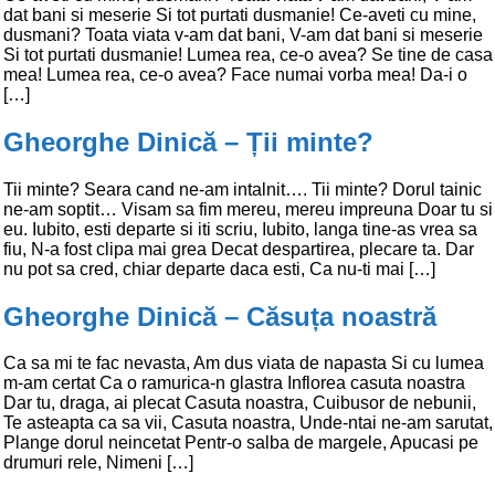
dat bani si meserie Si tot purtati dusmanie! Ce-aveti cu mine,
dusmani? Toata viata v-am dat bani, V-am dat bani si meserie
Si tot purtati dusmanie! Lumea rea, ce-o avea? Se tine de casa
mea! Lumea rea, ce-o avea? Face numai vorba mea! Da-i o
[…]
Gheorghe Dinică – Ții minte?
Tii minte? Seara cand ne-am intalnit…. Tii minte? Dorul tainic
ne-am soptit… Visam sa fim mereu, mereu impreuna Doar tu si
eu. Iubito, esti departe si iti scriu, Iubito, langa tine-as vrea sa
fiu, N-a fost clipa mai grea Decat despartirea, plecare ta. Dar
nu pot sa cred, chiar departe daca esti, Ca nu-ti mai […]
Gheorghe Dinică – Căsuța noastră
Ca sa mi te fac nevasta, Am dus viata de napasta Si cu lumea
m-am certat Ca o ramurica-n glastra Inflorea casuta noastra
Dar tu, draga, ai plecat Casuta noastra, Cuibusor de nebunii,
Te asteapta ca sa vii, Casuta noastra, Unde-ntai ne-am sarutat,
Plange dorul neincetat Pentr-o salba de margele, Apucasi pe
drumuri rele, Nimeni […]