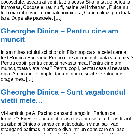
cocoselule, aseara ai venit tarziu acasa Si-ai uitat de puica ta
frumoasa, Cocosele, rau nu fi, maine vei imbatrani, Puica nu
te-o mai iubi, Vai, ce-mi bate inimioara, Cand colinzi prin toata
tara, Dupa alte pasarele. […]
Gheorghe Dinica – Pentru cine am
muncit
In amintirea rolului sclipitor din Filantropica si a celei care a
fost Romica Puceanu: Pentru cine am muncit, toata viata mea?
Pentru copii, pentru casa si nevasta mea. Pentru cine am
muncit, toata viata mea? Pentru copii, pentru casa si nevasta
mea. Am muncit si nopti, dar am muncit si zile, Pentru tine,
draga mea, […]
Gheorghe Dinica – Sunt vagabondul
vietii mele…
Vi-l amintiti pe Al Pacino dansand tango in “Parfum de
femeie”? Fireste ca v-amintiti, asa ceva nu se uita. E, as fi vrut
sa aiba si Dinica o sansa ca asta odata-n viata, sa-l vad
strangand patimas in brate o diva intr-un dans care sa lase