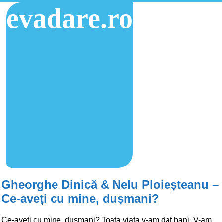
evadare.ro
Gheorghe Dinică & Nelu Ploieșteanu –
Ce-aveți cu mine, dușmani?
Ce-aveti cu mine, dusmani? Toata viata v-am dat bani, V-am