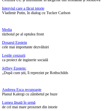
Interviul care a făcut istorie
Vladimir Putin, în dialog cu Tucker Carlson
Media
războiul pe al optulea front
Dosarul Epstein
cele mai importante dezvăluiri
Legile cenzurii
ca proiect de inginerie socială
Jeffrey Epstein:
„După cum știi, îi reprezint pe Rothschilds
Andreea Esca recunoaște
Planul Kalergi cu zâmbetul pe buze
Lumea lăsată în urmă
de cel mai mare proxenet din istorie