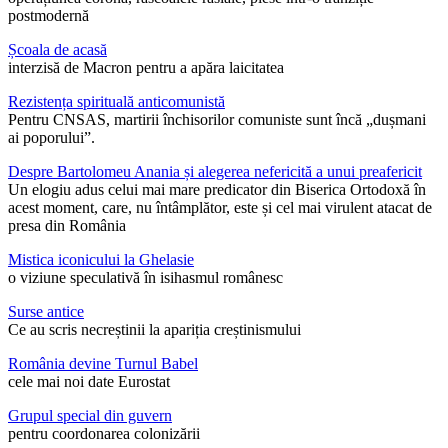
postmodernă
Școala de acasă
interzisă de Macron pentru a apăra laicitatea
Rezistența spirituală anticomunistă
Pentru CNSAS, martirii închisorilor comuniste sunt încă „dușmani
ai poporului”.
Despre Bartolomeu Anania și alegerea nefericită a unui preafericit
Un elogiu adus celui mai mare predicator din Biserica Ortodoxă în
acest moment, care, nu întâmplător, este și cel mai virulent atacat de
presa din România
Mistica iconicului la Ghelasie
o viziune speculativă în isihasmul românesc
Surse antice
Ce au scris necreștinii la apariția creștinismului
România devine Turnul Babel
cele mai noi date Eurostat
Grupul special din guvern
pentru coordonarea colonizării