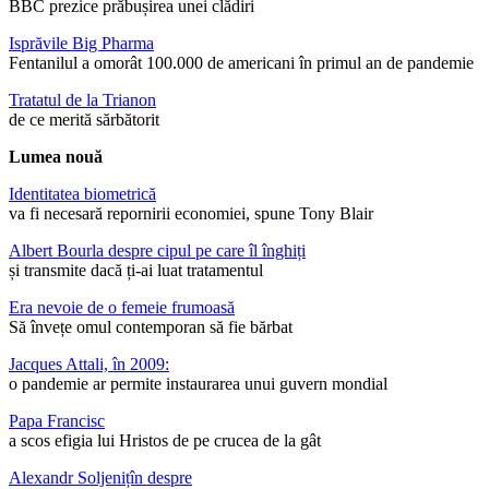
BBC prezice prăbușirea unei clădiri
Isprăvile Big Pharma
Fentanilul a omorât 100.000 de americani în primul an de pandemie
Tratatul de la Trianon
de ce merită sărbătorit
Lumea nouă
Identitatea biometrică
va fi necesară repornirii economiei, spune Tony Blair
Albert Bourla despre cipul pe care îl înghiți
și transmite dacă ți-ai luat tratamentul
Era nevoie de o femeie frumoasă
Să învețe omul contemporan să fie bărbat
Jacques Attali, în 2009:
o pandemie ar permite instaurarea unui guvern mondial
Papa Francisc
a scos efigia lui Hristos de pe crucea de la gât
Alexandr Soljenițîn despre