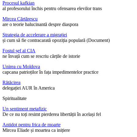
Procesul kafkian
al profesorului închis pentru ofensarea elevilor trans
Mircea Cărtărescu
are o teorie halucinantă despre diaspora
Strategia de accelerare a migrației
și cum să fie contracarată opoziția populară (Document)
Fostul șef al CIA
ne învață cum se rescriu cărțile de istorie
Unirea cu Moldova
capcana patrioților în fața impedimentelor practice
Rătăcirea
delegației AUR în America
Spiritualitate
Un sentiment metafizic
De ce nu toți resimt pierderea libertății în același fel
Antidot pentru frica de moarte
Mircea Eliade și moartea ca inițiere