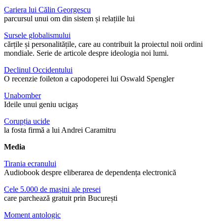
Cariera lui Călin Georgescu
parcursul unui om din sistem și relațiile lui
Sursele globalismului
cărțile și personalitățile, care au contribuit la proiectul noii ordini
mondiale. Serie de articole despre ideologia noi lumi.
Declinul Occidentului
O recenzie foileton a capodoperei lui Oswald Spengler
Unabomber
Ideile unui geniu ucigaș
Corupția ucide
la fosta firmă a lui Andrei Caramitru
Media
Tirania ecranului
Audiobook despre eliberarea de dependența electronică
Cele 5.000 de mașini ale presei
care parchează gratuit prin București
Moment antologic