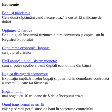
Economie
Banii și pandemia
Cele două săptămâni când fiecare „caz” a costat 12 milioane de
dolari
Opțiunea Omarova
Banii digitali înseamnă fuziunea dintre comunism și capitalism în
Registrul Poporului
Capturarea economiei Japoniei
cu ajutorul crizelor
FMI anunță un nou sistem monetar
cum ar putea spulbera banii digitali economiile din bănci
Logica distrugerii economice
Explicația implicării celor bogați și puternici în demolarea controlată
a sistemului care i-a făcut așa
Bogații lumii
mai bogați cu 10 trilioane de $ de la începutul crizei
Omul transformat în marfă
chiar și săracii pot fi sursă de bani în societatea controlului