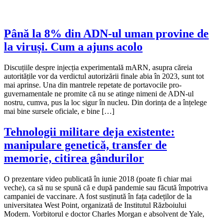
Până la 8% din ADN-ul uman provine de
la viruși. Cum a ajuns acolo
Discuțiile despre injecția experimentală mARN, asupra căreia
autoritățile vor da verdictul autorizării finale abia în 2023, sunt tot
mai aprinse. Una din mantrele repetate de portavocile pro-
guvernamentale ne promite că nu se atinge nimeni de ADN-ul
nostru, cumva, pus la loc sigur în nucleu. Din dorința de a înțelege
mai bine sursele oficiale, e bine […]
Tehnologii militare deja existente:
manipulare genetică, transfer de
memorie, citirea gândurilor
O prezentare video publicată în iunie 2018 (poate fi chiar mai
veche), ca să nu se spună că e după pandemie sau făcută împotriva
campaniei de vaccinare. A fost susținută în fața cadeților de la
universitatea West Point, organizată de Institutul Războiului
Modern. Vorbitorul e doctor Charles Morgan e absolvent de Yale,