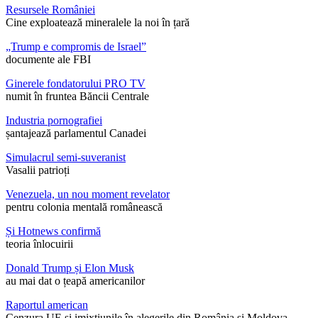
Resursele României
Cine exploatează mineralele la noi în țară
„Trump e compromis de Israel”
documente ale FBI
Ginerele fondatorului PRO TV
numit în fruntea Băncii Centrale
Industria pornografiei
șantajează parlamentul Canadei
Simulacrul semi-suveranist
Vasalii patrioți
Venezuela, un nou moment revelator
pentru colonia mentală românească
Și Hotnews confirmă
teoria înlocuirii
Donald Trump și Elon Musk
au mai dat o țeapă americanilor
Raportul american
Cenzura UE și imixtiunile în alegerile din România și Moldova