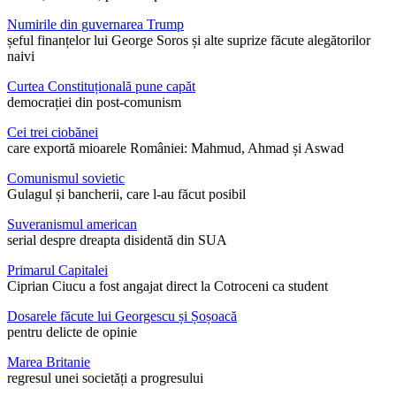
Numirile din guvernarea Trump
șeful finanțelor lui George Soros și alte suprize făcute alegătorilor
naivi
Curtea Constituțională pune capăt
democrației din post-comunism
Cei trei ciobănei
care exportă mioarele României: Mahmud, Ahmad și Aswad
Comunismul sovietic
Gulagul și bancherii, care l-au făcut posibil
Suveranismul american
serial despre dreapta disidentă din SUA
Primarul Capitalei
Ciprian Ciucu a fost angajat direct la Cotroceni ca student
Dosarele făcute lui Georgescu și Șoșoacă
pentru delicte de opinie
Marea Britanie
regresul unei societăți a progresului