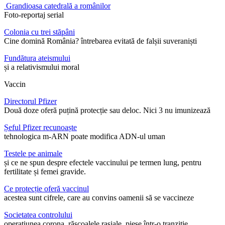
Grandioasa catedrală a românilor
Foto-reportaj serial
Colonia cu trei stăpâni
Cine domină România? întrebarea evitată de falșii suveraniști
Fundătura ateismului
și a relativismului moral
Vaccin
Directorul Pfizer
Două doze oferă puțină protecție sau deloc. Nici 3 nu imunizează
Șeful Pfizer recunoaște
tehnologica m-ARN poate modifica ADN-ul uman
Testele pe animale
și ce ne spun despre efectele vaccinului pe termen lung, pentru
fertilitate și femei gravide.
Ce protecție oferă vaccinul
acestea sunt cifrele, care au convins oamenii să se vaccineze
Societatea controlului
operațiunea corona, răscoalele rasiale, piese într-o tranziție