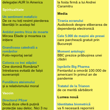
delegației AUR în America
la fosta firmă a lui Andrei
Caramitru
Spiritualitate
Media
Un sentiment metafizic
De ce nu toți resimt pierderea
Tirania ecranului
libertății în același fel
Audiobook despre eliberarea de
dependența electronică
Antidot pentru frica de moarte
Mircea Eliade și moartea ca
Cele 5.000 de mașini ale presei
inițiere
care parchează gratuit prin
București
Grandioasa catedrală a
românilor
Moment antologic
Foto-reportaj serial
BBC prezice prăbușirea unei
clădiri
Colonia cu trei stăpâni
Cine domină România?
Isprăvile Big Pharma
întrebarea evitată de falșii
Fentanilul a omorât 100.000 de
suveraniști
americani în primul an de
pandemie
Fundătura ateismului
și a relativismului moral
Tratatul de la Trianon
de ce merită sărbătorit
Vaccin
Lumea nouă
Directorul Pfizer
Două doze oferă puțină
Identitatea biometrică
protecție sau deloc. Nici 3 nu
va fi necesară repornirii