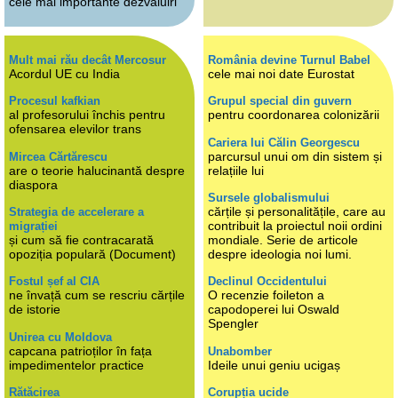
cele mai importante dezvăluiri
Mult mai rău decât Mercosur
România devine Turnul Babel
Acordul UE cu India
cele mai noi date Eurostat
Procesul kafkian
Grupul special din guvern
al profesorului închis pentru
pentru coordonarea colonizării
ofensarea elevilor trans
Cariera lui Călin Georgescu
parcursul unui om din sistem și
Mircea Cărtărescu
are o teorie halucinantă despre
relațiile lui
diaspora
Sursele globalismului
cărțile și personalitățile, care au
Strategia de accelerare a
contribuit la proiectul noii ordini
migrației
și cum să fie contracarată
mondiale. Serie de articole
opoziția populară (Document)
despre ideologia noi lumi.
Fostul șef al CIA
Declinul Occidentului
ne învață cum se rescriu cărțile
O recenzie foileton a
de istorie
capodoperei lui Oswald
Spengler
Unirea cu Moldova
capcana patrioților în fața
Unabomber
impedimentelor practice
Ideile unui geniu ucigaș
Rătăcirea
Corupția ucide