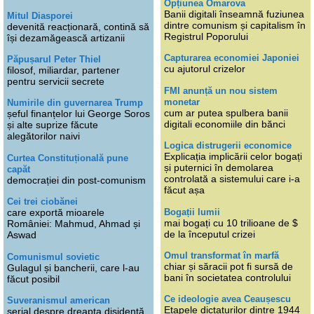
Opțiunea Omarova
Banii digitali înseamnă fuziunea
Mitul Diasporei
dintre comunism și capitalism în
devenită reacționară, contină să
Registrul Poporului
își dezamăgească artizanii
Capturarea economiei Japoniei
Păpușarul Peter Thiel
cu ajutorul crizelor
filosof, miliardar, partener
pentru servicii secrete
FMI anunță un nou sistem
monetar
Numirile din guvernarea Trump
cum ar putea spulbera banii
șeful finanțelor lui George Soros
digitali economiile din bănci
și alte suprize făcute
alegătorilor naivi
Logica distrugerii economice
Explicația implicării celor bogați
Curtea Constituțională pune
și puternici în demolarea
capăt
controlată a sistemului care i-a
democrației din post-comunism
făcut așa
Cei trei ciobănei
Bogații lumii
care exportă mioarele
mai bogați cu 10 trilioane de $
României: Mahmud, Ahmad și
de la începutul crizei
Aswad
Omul transformat în marfă
Comunismul sovietic
chiar și săracii pot fi sursă de
Gulagul și bancherii, care l-au
bani în societatea controlului
făcut posibil
Ce ideologie avea Ceaușescu
Suveranismul american
Etapele dictaturilor dintre 1944
serial despre dreapta disidentă