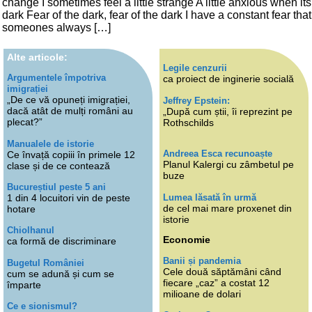
change I sometimes feel a little strange A little anxious when its
dark Fear of the dark, fear of the dark I have a constant fear that
someones always […]
Alte articole:
Legile cenzurii
Argumentele împotriva
ca proiect de inginerie socială
imigrației
„De ce vă opuneți imigrației,
Jeffrey Epstein:
dacă atât de mulți români au
„După cum știi, îi reprezint pe
plecat?”
Rothschilds
Manualele de istorie
Andreea Esca recunoaște
Ce învață copiii în primele 12
Planul Kalergi cu zâmbetul pe
clase și de ce contează
buze
Bucureștiul peste 5 ani
Lumea lăsată în urmă
1 din 4 locuitori vin de peste
de cel mai mare proxenet din
hotare
istorie
Chiolhanul
Economie
ca formă de discriminare
Banii și pandemia
Bugetul României
Cele două săptămâni când
cum se adună și cum se
fiecare „caz” a costat 12
împarte
milioane de dolari
Ce e sionismul?