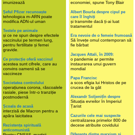
imunizează
economiei, spune Tony Blair
Șeful Pfizer recunoaște
Albert Bourla despre cipul pe
tehnologica m-ARN poate
care îl înghiți
modifica ADN-ul uman
și transmite dacă ți-ai luat
tratamentul
Testele pe animale
și ce ne spun despre efectele
Era nevoie de o femeie frumoasă
vaccinului pe termen lung,
Să învețe omul contemporan să
pentru fertilitate și femei
fie bărbat
gravide.
Jacques Attali, în 2009:
o pandemie ar permite
Ce protecție oferă vaccinul
acestea sunt cifrele, care au
instaurarea unui guvern
convins oamenii să se
mondial
vaccineze
Papa Francisc
a scos efigia lui Hristos de pe
Societatea controlului
operațiunea corona, răscoalele
crucea de la gât
rasiale, piese într-o tranziție
Alexandr Soljenițîn despre
postmodernă
Situația evreilor în Imperiul
Țarist
Școala de acasă
interzisă de Macron pentru a
Cazurile cele mai suspecte
apăra laicitatea
centralizarea primelor 800 de
decese atribuite covidului
Rezistența spirituală
anticomunistă
Diferența dintre marxism și
Pentru CNSAS, martirii