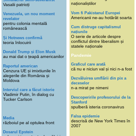
naționaliștilor
Vasalii patrioți
Vom fi Pakistanul Europei
Venezuela, un nou moment
Americanii ne-au hotărât soarta
revelator
pentru colonia mentală
Cum distruge capitalismul
românească
națiunile
O serie de articole despre
Și Hotnews confirmă
conflictul dintre liberalism și
teoria înlocuirii
statele naționale
Donald Trump și Elon Musk
Pandemie
au mai dat o țeapă americanilor
Graficul care arată
Raportul american
că nu e niciun val și nici n-a fost
Cenzura UE și imixtiunile în
alegerile din România și
Dezvăluirea umflării din pix a
Moldova
deceselor
n-a mirat pe nimeni
Interviul care a făcut istorie
Vladimir Putin, în dialog cu
Descoperirile profesorului de la
Tucker Carlson
Stanford
spulberă isteria coronavirus
Falsa epidemie
Media
descrisă de New York Times în
războiul pe al optulea front
2007
Dosarul Epstein