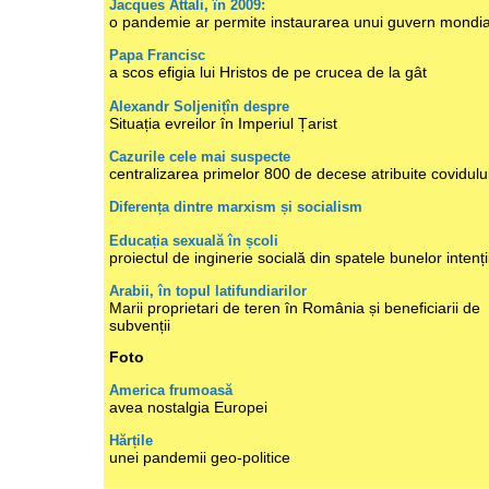
Jacques Attali, în 2009:
o pandemie ar permite instaurarea unui guvern mondia
Papa Francisc
a scos efigia lui Hristos de pe crucea de la gât
Alexandr Soljenițîn despre
Situația evreilor în Imperiul Țarist
Cazurile cele mai suspecte
centralizarea primelor 800 de decese atribuite covidulu
Diferența dintre marxism și socialism
Educația sexuală în școli
proiectul de inginerie socială din spatele bunelor intenți
Arabii, în topul latifundiarilor
Marii proprietari de teren în România și beneficiarii de
subvenții
Foto
America frumoasă
avea nostalgia Europei
Hărțile
unei pandemii geo-politice