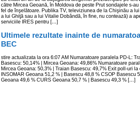
către Mircea Geoană, în Moldova de peste Prut sondajele s-au 
fel de înşelătoare. Publika TV, televiziunea de la Chişinău a lu
a lui Ghiţă sau a lui Vitalie Dobândă, în fine, nu contează) a ape
serviciile IRES pentru […]
Ultimele rezultate inainte de numarato
BEC
stire actualizata la ora 6:07 AM Numaratoare paralela PD-L: Tr
Basescu: 50,14% | Mircea Geoana: 49,86% Numaratoare para
Mircea Geoana: 50,3% | Traian Basescu: 49,7% Exit poll-uri la
INSOMAR Geoana 51,2 % | Basescu 48,8 % CSOP Basescu 50
Geoana 49,6 % CURS Geoana 50,7 % | Basescu 49,3 % […]