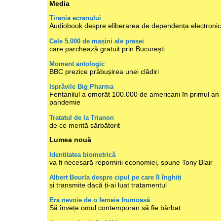
Media
Tirania ecranului
Audiobook despre eliberarea de dependența electroni
Cele 5.000 de mașini ale presei
care parchează gratuit prin București
Moment antologic
BBC prezice prăbușirea unei clădiri
Isprăvile Big Pharma
Fentanilul a omorât 100.000 de americani în primul an
pandemie
Tratatul de la Trianon
de ce merită sărbătorit
Lumea nouă
Identitatea biometrică
va fi necesară repornirii economiei, spune Tony Blair
Albert Bourla despre cipul pe care îl înghiți
și transmite dacă ți-ai luat tratamentul
Era nevoie de o femeie frumoasă
Să învețe omul contemporan să fie bărbat