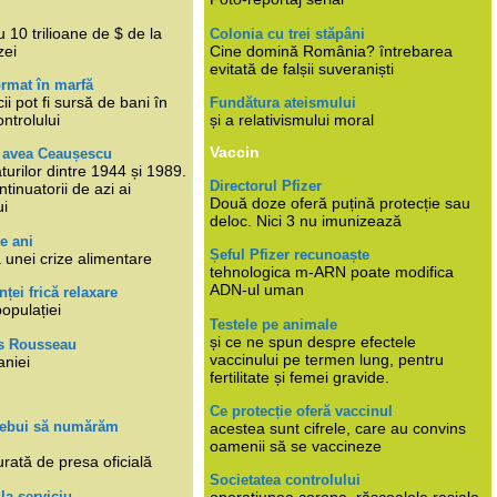
i
 10 trilioane de $ de la
Colonia cu trei stăpâni
zei
Cine domină România? întrebarea
evitată de falșii suveraniști
rmat în marfă
cii pot fi sursă de bani în
Fundătura ateismului
ntrolului
și a relativismului moral
Vaccin
e avea Ceaușescu
turilor dintre 1944 și 1989.
Directorul Pfizer
tinuatorii de azi ai
Două doze oferă puțină protecție sau
ui
deloc. Nici 3 nu imunizează
e ani
Șeful Pfizer recunoaște
 unei crize alimentare
tehnologica m-ARN poate modifica
ADN-ul uman
nței frică relaxare
populației
Testele pe animale
și ce ne spun despre efectele
s Rousseau
vaccinului pe termen lung, pentru
aniei
fertilitate și femei gravide.
Ce protecție oferă vaccinul
trebui să numărăm
acestea sunt cifrele, care au convins
oamenii să se vaccineze
rată de presa oficială
Societatea controlului
 la serviciu