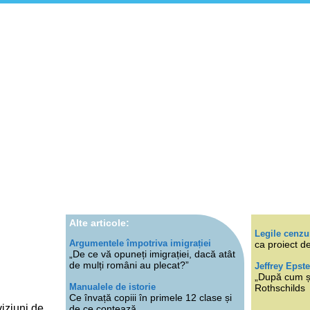
Alte articole:
Legile cenzu
Argumentele împotriva imigrației
ca proiect de
„De ce vă opuneți imigrației, dacă atât
de mulți români au plecat?”
Jeffrey Epste
„După cum ști
Manualele de istorie
Rothschilds
Ce învață copiii în primele 12 clase și
viziuni de
de ce contează