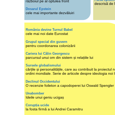
războiul pe al optulea front
descrisă de
Dosarul Epstein
cele mai importante dezvăluiri
România devine Turnul Babel
cele mai noi date Eurostat
Grupul special din guvern
pentru coordonarea colonizării
Cariera lui Călin Georgescu
parcursul unui om din sistem și relațiile lui
Sursele globalismului
cărțile și personalitățile, care au contribuit la proiectul n
ordini mondiale. Serie de articole despre ideologia noi 
Declinul Occidentului
O recenzie foileton a capodoperei lui Oswald Spengler
Unabomber
Ideile unui geniu ucigaș
Corupția ucide
la fosta firmă a lui Andrei Caramitru