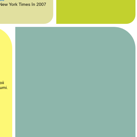
 New York Times în 2007
oii
lumi.