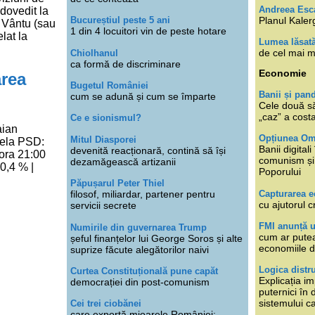
Andreea Esc
dovedit la
Planul Kaler
Bucureștiul peste 5 ani
i Vântu (sau
1 din 4 locuitori vin de peste hotare
lat la
Lumea lăsat
de cel mai m
Chiolhanul
ca formă de discriminare
Economie
area
Bugetul României
Banii și pan
cum se adună și cum se împarte
Cele două s
„caz” a cost
Ce e sionismul?
aian
Opțiunea O
Mitul Diasporei
lela PSD:
Banii digita
devenită reacționară, contină să își
 ora 21:00
comunism și 
dezamăgească artizanii
,4 % |
Poporului
Păpușarul Peter Thiel
Capturarea 
filosof, miliardar, partener pentru
cu ajutorul c
servicii secrete
FMI anunță 
Numirile din guvernarea Trump
cum ar putea
șeful finanțelor lui George Soros și alte
economiile d
suprize făcute alegătorilor naivi
Logica distr
Curtea Constituțională pune capăt
Explicația im
democrației din post-comunism
puternici în
sistemului ca
Cei trei ciobănei
care exportă mioarele României: