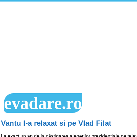
evadare.ro
Vantu l-a relaxat si pe Vlad Filat
La exact un an de la câştigarea alegerilor prezidenţiale pe tele