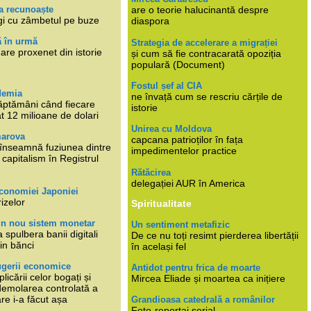
a recunoaște
are o teorie halucinantă despre
gi cu zâmbetul pe buze
diaspora
ă în urmă
Strategia de accelerare a migrației
are proxenet din istorie
și cum să fie contracarată opoziția
populară (Document)
Fostul șef al CIA
demia
ne învață cum se rescriu cărțile de
ăptămâni când fiecare
istorie
at 12 milioane de dolari
Unirea cu Moldova
marova
capcana patrioților în fața
li înseamnă fuziunea dintre
impedimentelor practice
capitalism în Registrul
Rătăcirea
delegației AUR în America
economiei Japoniei
rizelor
Spiritualitate
un nou sistem monetar
Un sentiment metafizic
 spulbera banii digitali
De ce nu toți resimt pierderea libertății
in bănci
în același fel
ugerii economice
Antidot pentru frica de moarte
plicării celor bogați și
Mircea Eliade și moartea ca inițiere
 demolarea controlată a
re i-a făcut așa
Grandioasa catedrală a românilor
Foto-reportaj serial