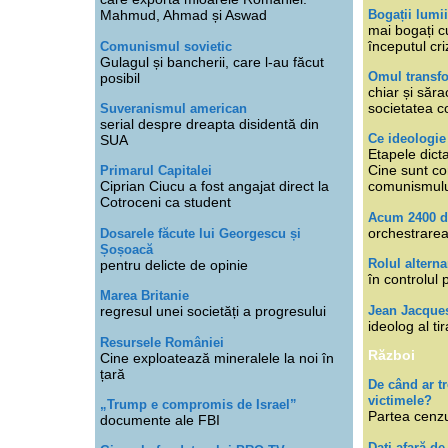
Bogații lumi
Mahmud, Ahmad și Aswad
mai bogați cu
începutul cri
Comunismul sovietic
Gulagul și bancherii, care l-au făcut
Omul transfo
posibil
chiar și săra
societatea co
Suveranismul american
serial despre dreapta disidentă din
Ce ideologi
SUA
Etapele dicta
Cine sunt con
Primarul Capitalei
Ciprian Ciucu a fost angajat direct la
comunismul
Cotroceni ca student
Acum 2400 d
orchestrarea
Dosarele făcute lui Georgescu și
Șoșoacă
Rolul alterna
pentru delicte de opinie
în controlul 
Marea Britanie
Jean Jacque
regresul unei societăți a progresului
ideolog al tir
Resursele României
Război
Cine exploatează mineralele la noi în
țară
De când ar 
victimele?
„Trump e compromis de Israel”
Partea cenzu
documente ale FBI
Dați afară de