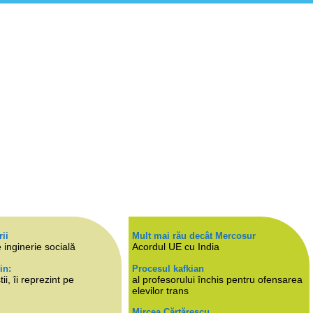
rii
Mult mai rău decât Mercosur
 inginerie socială
Acordul UE cu India
in:
Procesul kafkian
i, îi reprezint pe
al profesorului închis pentru ofensarea
elevilor trans
Mircea Cărtărescu