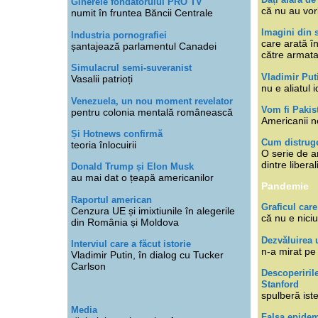
Ginerele fondatorului PRO TV
că nu au vor
numit în fruntea Băncii Centrale
Imagini din s
Industria pornografiei
care arată î
șantajează parlamentul Canadei
către armat
Simulacrul semi-suveranist
Vladimir Put
Vasalii patrioți
nu e aliatul i
Venezuela, un nou moment revelator
Vom fi Pakis
pentru colonia mentală românească
Americanii n
Și Hotnews confirmă
Cum distruge
teoria înlocuirii
O serie de ar
dintre libera
Donald Trump și Elon Musk
au mai dat o țeapă americanilor
Pandemie
Raportul american
Graficul care
Cenzura UE și imixtiunile în alegerile
că nu e niciu
din România și Moldova
Dezvăluirea 
Interviul care a făcut istorie
n-a mirat pe
Vladimir Putin, în dialog cu Tucker
Carlson
Descoperiril
Stanford
spulberă ist
Media
Falsa epide