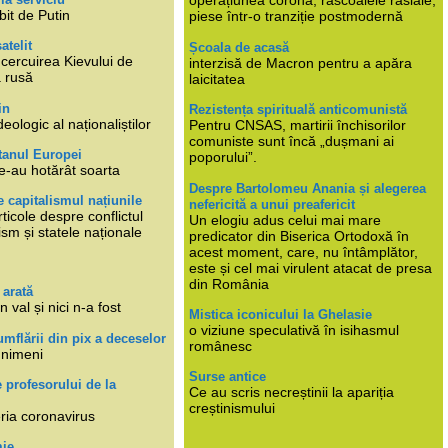
operațiunea corona, răscoalele rasiale,
bit de Putin
piese într-o tranziție postmodernă
atelit
Școala de acasă
ncercuirea Kievului de
interzisă de Macron pentru a apăra
a rusă
laicitatea
in
Rezistența spirituală anticomunistă
deologic al naționaliștilor
Pentru CNSAS, martirii închisorilor
comuniste sunt încă „dușmani ai
tanul Europei
poporului”.
e-au hotărât soarta
Despre Bartolomeu Anania și alegerea
 capitalismul națiunile
nefericită a unui preafericit
ticole despre conflictul
Un elogiu adus celui mai mare
lism și statele naționale
predicator din Biserica Ortodoxă în
acest moment, care, nu întâmplător,
este și cel mai virulent atacat de presa
din România
 arată
n val și nici n-a fost
Mistica iconicului la Ghelasie
o viziune speculativă în isihasmul
umflării din pix a deceselor
românesc
 nimeni
Surse antice
e profesorului de la
Ce au scris necreștinii la apariția
creștinismului
eria coronavirus
mie