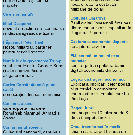
cum se adună și cum se
fiecare „caz” a costat 12
împarte
milioane de dolari
Ce e sionismul?
Opțiunea Omarova
Banii digitali înseamnă fuziunea
Mitul Diasporei
dintre comunism și capitalism în
devenită reacționară, contină să
Registrul Poporului
își dezamăgească artizanii
Capturarea economiei Japoniei
Păpușarul Peter Thiel
cu ajutorul crizelor
filosof, miliardar, partener
pentru servicii secrete
FMI anunță un nou sistem
monetar
Numirile din guvernarea Trump
cum ar putea spulbera banii
șeful finanțelor lui George Soros
digitali economiile din bănci
și alte suprize făcute
alegătorilor naivi
Logica distrugerii economice
Explicația implicării celor bogați
Curtea Constituțională pune
și puternici în demolarea
capăt
controlată a sistemului care i-a
democrației din post-comunism
făcut așa
Cei trei ciobănei
Bogații lumii
care exportă mioarele
mai bogați cu 10 trilioane de $
României: Mahmud, Ahmad și
de la începutul crizei
Aswad
Omul transformat în marfă
Comunismul sovietic
chiar și săracii pot fi sursă de
Gulagul și bancherii, care l-au