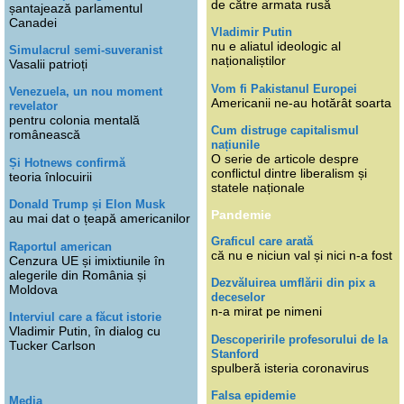
de către armata rusă
șantajează parlamentul
Canadei
Vladimir Putin
nu e aliatul ideologic al
Simulacrul semi-suveranist
naționaliștilor
Vasalii patrioți
Vom fi Pakistanul Europei
Venezuela, un nou moment
Americanii ne-au hotărât soarta
revelator
pentru colonia mentală
Cum distruge capitalismul
românească
națiunile
O serie de articole despre
Și Hotnews confirmă
conflictul dintre liberalism și
teoria înlocuirii
statele naționale
Donald Trump și Elon Musk
Pandemie
au mai dat o țeapă americanilor
Graficul care arată
Raportul american
că nu e niciun val și nici n-a fost
Cenzura UE și imixtiunile în
alegerile din România și
Dezvăluirea umflării din pix a
Moldova
deceselor
n-a mirat pe nimeni
Interviul care a făcut istorie
Vladimir Putin, în dialog cu
Descoperirile profesorului de la
Tucker Carlson
Stanford
spulberă isteria coronavirus
Falsa epidemie
Media