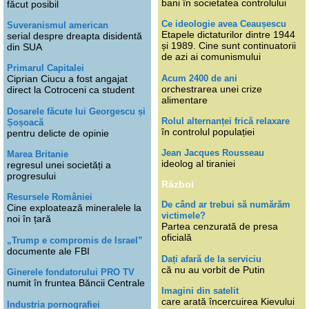
bani în societatea controlului
făcut posibil
Ce ideologie avea Ceaușescu
Suveranismul american
Etapele dictaturilor dintre 1944
serial despre dreapta disidentă
și 1989. Cine sunt continuatorii
din SUA
de azi ai comunismului
Primarul Capitalei
Acum 2400 de ani
Ciprian Ciucu a fost angajat
orchestrarea unei crize
direct la Cotroceni ca student
alimentare
Dosarele făcute lui Georgescu și
Rolul alternanței frică relaxare
Șoșoacă
în controlul populației
pentru delicte de opinie
Jean Jacques Rousseau
Marea Britanie
ideolog al tiraniei
regresul unei societăți a
progresului
Război
Resursele României
De când ar trebui să numărăm
Cine exploatează mineralele la
victimele?
noi în țară
Partea cenzurată de presa
oficială
„Trump e compromis de Israel”
documente ale FBI
Dați afară de la serviciu
că nu au vorbit de Putin
Ginerele fondatorului PRO TV
numit în fruntea Băncii Centrale
Imagini din satelit
care arată încercuirea Kievului
Industria pornografiei