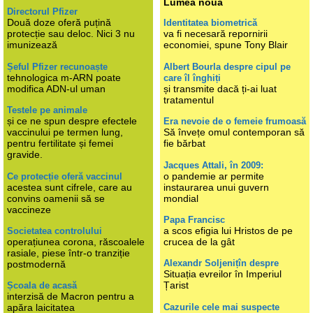
Lumea nouă
Directorul Pfizer
Două doze oferă puțină
Identitatea biometrică
protecție sau deloc. Nici 3 nu
va fi necesară repornirii
imunizează
economiei, spune Tony Blair
Șeful Pfizer recunoaște
Albert Bourla despre cipul pe
tehnologica m-ARN poate
care îl înghiți
modifica ADN-ul uman
și transmite dacă ți-ai luat
tratamentul
Testele pe animale
și ce ne spun despre efectele
Era nevoie de o femeie frumoasă
vaccinului pe termen lung,
Să învețe omul contemporan să
pentru fertilitate și femei
fie bărbat
gravide.
Jacques Attali, în 2009:
o pandemie ar permite
Ce protecție oferă vaccinul
acestea sunt cifrele, care au
instaurarea unui guvern
convins oamenii să se
mondial
vaccineze
Papa Francisc
a scos efigia lui Hristos de pe
Societatea controlului
operațiunea corona, răscoalele
crucea de la gât
rasiale, piese într-o tranziție
Alexandr Soljenițîn despre
postmodernă
Situația evreilor în Imperiul
Țarist
Școala de acasă
interzisă de Macron pentru a
Cazurile cele mai suspecte
apăra laicitatea