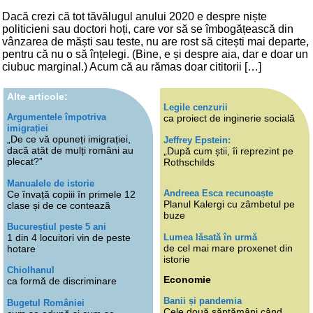
Dacă crezi că tot tăvălugul anului 2020 e despre niște
politicieni sau doctori hoți, care vor să se îmbogățească din
vânzarea de măști sau teste, nu are rost să citești mai departe,
pentru că nu o să înțelegi. (Bine, e și despre aia, dar e doar un
ciubuc marginal.) Acum că au rămas doar cititorii […]
Alte articole:
Legile cenzurii
Argumentele împotriva
ca proiect de inginerie socială
imigrației
„De ce vă opuneți imigrației,
Jeffrey Epstein:
dacă atât de mulți români au
„După cum știi, îi reprezint pe
plecat?”
Rothschilds
Manualele de istorie
Andreea Esca recunoaște
Ce învață copiii în primele 12
Planul Kalergi cu zâmbetul pe
clase și de ce contează
buze
Bucureștiul peste 5 ani
Lumea lăsată în urmă
1 din 4 locuitori vin de peste
de cel mai mare proxenet din
hotare
istorie
Chiolhanul
Economie
ca formă de discriminare
Banii și pandemia
Bugetul României
Cele două săptămâni când