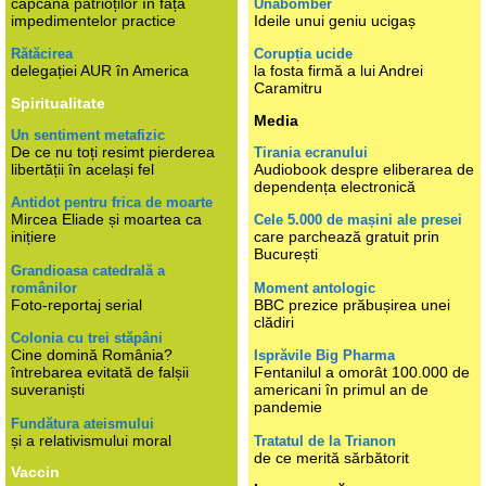
capcana patrioților în fața
Unabomber
impedimentelor practice
Ideile unui geniu ucigaș
Rătăcirea
Corupția ucide
delegației AUR în America
la fosta firmă a lui Andrei
Caramitru
Spiritualitate
Media
Un sentiment metafizic
De ce nu toți resimt pierderea
Tirania ecranului
libertății în același fel
Audiobook despre eliberarea de
dependența electronică
Antidot pentru frica de moarte
Mircea Eliade și moartea ca
Cele 5.000 de mașini ale presei
inițiere
care parchează gratuit prin
București
Grandioasa catedrală a
românilor
Moment antologic
Foto-reportaj serial
BBC prezice prăbușirea unei
clădiri
Colonia cu trei stăpâni
Cine domină România?
Isprăvile Big Pharma
întrebarea evitată de falșii
Fentanilul a omorât 100.000 de
suveraniști
americani în primul an de
pandemie
Fundătura ateismului
și a relativismului moral
Tratatul de la Trianon
de ce merită sărbătorit
Vaccin