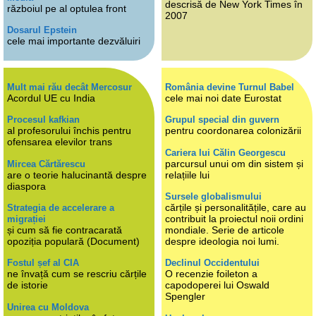
descrisă de New York Times în
războiul pe al optulea front
2007
Dosarul Epstein
cele mai importante dezvăluiri
Mult mai rău decât Mercosur
România devine Turnul Babel
Acordul UE cu India
cele mai noi date Eurostat
Procesul kafkian
Grupul special din guvern
al profesorului închis pentru
pentru coordonarea colonizării
ofensarea elevilor trans
Cariera lui Călin Georgescu
parcursul unui om din sistem și
Mircea Cărtărescu
are o teorie halucinantă despre
relațiile lui
diaspora
Sursele globalismului
cărțile și personalitățile, care au
Strategia de accelerare a
contribuit la proiectul noii ordini
migrației
și cum să fie contracarată
mondiale. Serie de articole
opoziția populară (Document)
despre ideologia noi lumi.
Fostul șef al CIA
Declinul Occidentului
ne învață cum se rescriu cărțile
O recenzie foileton a
de istorie
capodoperei lui Oswald
Spengler
Unirea cu Moldova