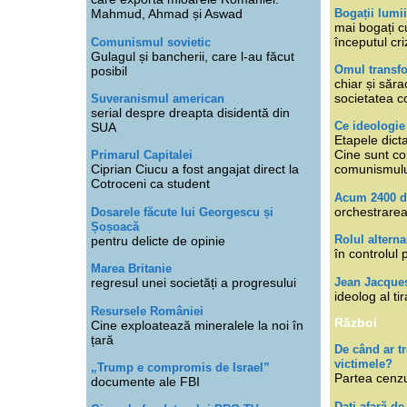
Bogații lumi
Mahmud, Ahmad și Aswad
mai bogați cu
începutul cri
Comunismul sovietic
Gulagul și bancherii, care l-au făcut
Omul transfo
posibil
chiar și săra
societatea co
Suveranismul american
serial despre dreapta disidentă din
Ce ideologi
SUA
Etapele dicta
Cine sunt con
Primarul Capitalei
Ciprian Ciucu a fost angajat direct la
comunismul
Cotroceni ca student
Acum 2400 d
orchestrarea
Dosarele făcute lui Georgescu și
Șoșoacă
Rolul alterna
pentru delicte de opinie
în controlul 
Marea Britanie
Jean Jacque
regresul unei societăți a progresului
ideolog al tir
Resursele României
Război
Cine exploatează mineralele la noi în
țară
De când ar 
victimele?
„Trump e compromis de Israel”
Partea cenzu
documente ale FBI
Dați afară de