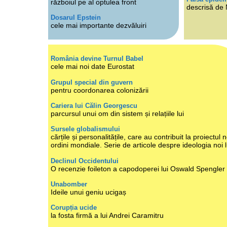
războiul pe al optulea front
descrisă de
Dosarul Epstein
cele mai importante dezvăluiri
România devine Turnul Babel
cele mai noi date Eurostat
Grupul special din guvern
pentru coordonarea colonizării
Cariera lui Călin Georgescu
parcursul unui om din sistem și relațiile lui
Sursele globalismului
cărțile și personalitățile, care au contribuit la proiectul n
ordini mondiale. Serie de articole despre ideologia noi 
Declinul Occidentului
O recenzie foileton a capodoperei lui Oswald Spengler
Unabomber
Ideile unui geniu ucigaș
Corupția ucide
la fosta firmă a lui Andrei Caramitru