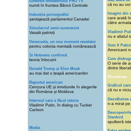
Ginerele fondatorului PRO TV
că nu au vor
numit în fruntea Băncii Centrale
Imagini din s
Industria pornografiei
care arată î
șantajează parlamentul Canadei
către armat
Simulacrul semi-suveranist
Vladimir Put
Vasalii patrioți
nu e aliatul i
Venezuela, un nou moment revelator
Vom fi Pakis
pentru colonia mentală românească
Americanii n
Și Hotnews confirmă
Cum distruge
teoria înlocuirii
O serie de ar
dintre libera
Donald Trump și Elon Musk
au mai dat o țeapă americanilor
Pandemie
Raportul american
Graficul care
Cenzura UE și imixtiunile în alegerile
că nu e niciu
din România și Moldova
Dezvăluirea 
Interviul care a făcut istorie
n-a mirat pe
Vladimir Putin, în dialog cu Tucker
Carlson
Descoperiril
Stanford
spulberă ist
Media
Falsa epide