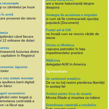
a recunoaște
are o teorie halucinantă despre
gi cu zâmbetul pe buze
diaspora
ă în urmă
Strategia de accelerare a migrației
are proxenet din istorie
și cum să fie contracarată opoziția
populară (Document)
Fostul șef al CIA
demia
ne învață cum se rescriu cărțile de
ăptămâni când fiecare
istorie
at 12 milioane de dolari
Unirea cu Moldova
marova
capcana patrioților în fața
li înseamnă fuziunea dintre
impedimentelor practice
capitalism în Registrul
Rătăcirea
delegației AUR în America
economiei Japoniei
rizelor
Spiritualitate
un nou sistem monetar
Un sentiment metafizic
 spulbera banii digitali
De ce nu toți resimt pierderea libertății
in bănci
în același fel
ugerii economice
Antidot pentru frica de moarte
plicării celor bogați și
Mircea Eliade și moartea ca inițiere
 demolarea controlată a
re i-a făcut așa
Grandioasa catedrală a românilor
Foto-reportaj serial