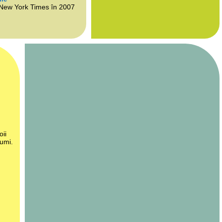
 New York Times în 2007
oii
lumi.