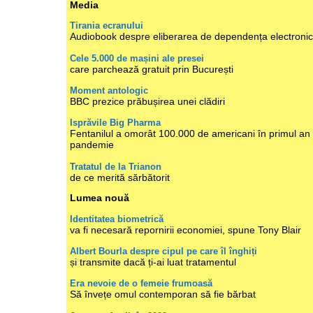
Media
Tirania ecranului
Audiobook despre eliberarea de dependența electroni
Cele 5.000 de mașini ale presei
care parchează gratuit prin București
Moment antologic
BBC prezice prăbușirea unei clădiri
Isprăvile Big Pharma
Fentanilul a omorât 100.000 de americani în primul an
pandemie
Tratatul de la Trianon
de ce merită sărbătorit
Lumea nouă
Identitatea biometrică
va fi necesară repornirii economiei, spune Tony Blair
Albert Bourla despre cipul pe care îl înghiți
și transmite dacă ți-ai luat tratamentul
Era nevoie de o femeie frumoasă
Să învețe omul contemporan să fie bărbat