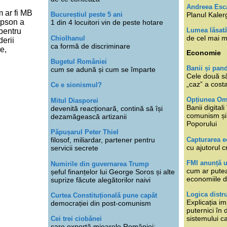
Andreea Esc
m ar fi MB
Planul Kaler
Bucureștiul peste 5 ani
Epson a
1 din 4 locuitori vin de peste hotare
Lumea lăsat
 pentru
de cel mai m
Chiolhanul
erii
ca formă de discriminare
e,
Economie
Bugetul României
Banii și pan
cum se adună și cum se împarte
Cele două s
„caz” a cost
Ce e sionismul?
Opțiunea O
Mitul Diasporei
Banii digita
devenită reacționară, contină să își
comunism și 
dezamăgească artizanii
Poporului
Păpușarul Peter Thiel
Capturarea 
filosof, miliardar, partener pentru
cu ajutorul c
servicii secrete
FMI anunță 
Numirile din guvernarea Trump
cum ar putea
șeful finanțelor lui George Soros și alte
economiile d
suprize făcute alegătorilor naivi
Logica distr
Curtea Constituțională pune capăt
Explicația im
democrației din post-comunism
puternici în
sistemului ca
Cei trei ciobănei
care exportă mioarele României: