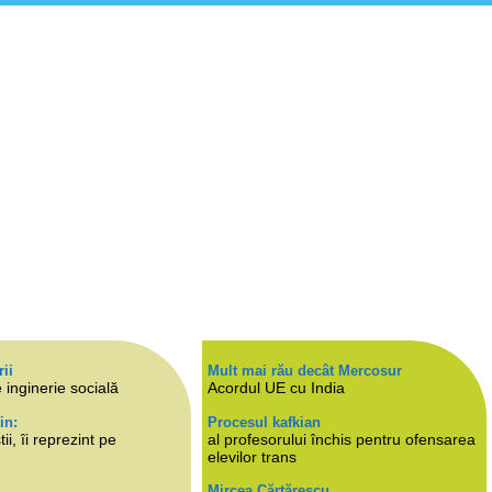
rii
Mult mai rău decât Mercosur
 inginerie socială
Acordul UE cu India
in:
Procesul kafkian
i, îi reprezint pe
al profesorului închis pentru ofensarea
elevilor trans
Mircea Cărtărescu