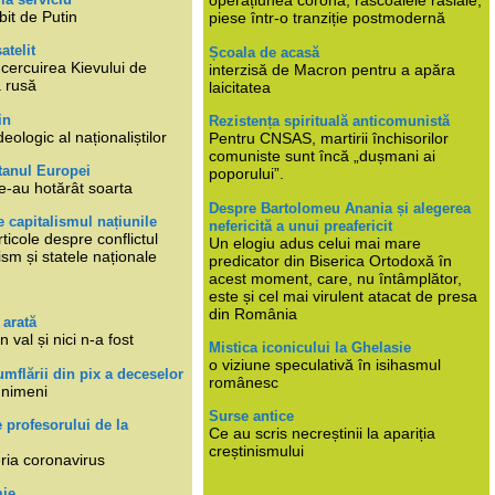
operațiunea corona, răscoalele rasiale,
bit de Putin
piese într-o tranziție postmodernă
atelit
Școala de acasă
ncercuirea Kievului de
interzisă de Macron pentru a apăra
a rusă
laicitatea
in
Rezistența spirituală anticomunistă
deologic al naționaliștilor
Pentru CNSAS, martirii închisorilor
comuniste sunt încă „dușmani ai
tanul Europei
poporului”.
e-au hotărât soarta
Despre Bartolomeu Anania și alegerea
 capitalismul națiunile
nefericită a unui preafericit
ticole despre conflictul
Un elogiu adus celui mai mare
lism și statele naționale
predicator din Biserica Ortodoxă în
acest moment, care, nu întâmplător,
este și cel mai virulent atacat de presa
din România
 arată
n val și nici n-a fost
Mistica iconicului la Ghelasie
o viziune speculativă în isihasmul
umflării din pix a deceselor
românesc
 nimeni
Surse antice
e profesorului de la
Ce au scris necreștinii la apariția
creștinismului
eria coronavirus
mie