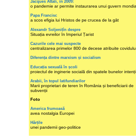
Jacques Attali, în 2009:
o pandemie ar permite instaurarea unui guvern mondia
Papa Francisc
a scos efigia lui Hristos de pe crucea de la gât
Alexandr Soljenițîn despre
Situația evreilor în Imperiul Țarist
Cazurile cele mai suspecte
centralizarea primelor 800 de decese atribuite covidulu
Diferența dintre marxism și socialism
Educația sexuală în școli
proiectul de inginerie socială din spatele bunelor intenți
Arabii, în topul latifundiarilor
Marii proprietari de teren în România și beneficiarii de
subvenții
Foto
America frumoasă
avea nostalgia Europei
Hărțile
unei pandemii geo-politice