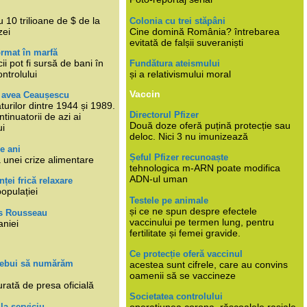
i
 10 trilioane de $ de la
Colonia cu trei stăpâni
zei
Cine domină România? întrebarea
evitată de falșii suveraniști
rmat în marfă
cii pot fi sursă de bani în
Fundătura ateismului
ntrolului
și a relativismului moral
Vaccin
e avea Ceaușescu
turilor dintre 1944 și 1989.
Directorul Pfizer
tinuatorii de azi ai
Două doze oferă puțină protecție sau
ui
deloc. Nici 3 nu imunizează
e ani
Șeful Pfizer recunoaște
 unei crize alimentare
tehnologica m-ARN poate modifica
ADN-ul uman
nței frică relaxare
populației
Testele pe animale
și ce ne spun despre efectele
s Rousseau
vaccinului pe termen lung, pentru
aniei
fertilitate și femei gravide.
Ce protecție oferă vaccinul
trebui să numărăm
acestea sunt cifrele, care au convins
oamenii să se vaccineze
rată de presa oficială
Societatea controlului
 la serviciu