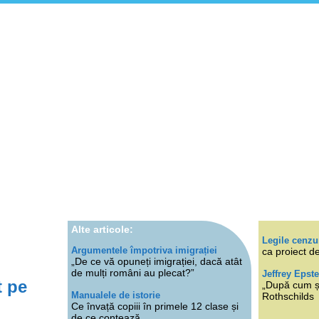
Alte articole:
Legile cenzu
Argumentele împotriva imigrației
ca proiect de
„De ce vă opuneți imigrației, dacă atât
de mulți români au plecat?”
Jeffrey Epste
t pe
„După cum ști
Manualele de istorie
Rothschilds
Ce învață copiii în primele 12 clase și
de ce contează