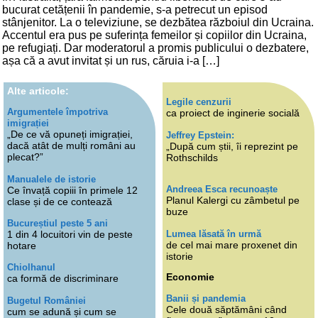
bucurat cetățenii în pandemie, s-a petrecut un episod
stânjenitor. La o televiziune, se dezbătea războiul din Ucraina.
Accentul era pus pe suferința femeilor și copiilor din Ucraina,
pe refugiați. Dar moderatorul a promis publicului o dezbatere,
așa că a avut invitat și un rus, căruia i-a […]
Alte articole:
Legile cenzurii
Argumentele împotriva
ca proiect de inginerie socială
imigrației
„De ce vă opuneți imigrației,
Jeffrey Epstein:
dacă atât de mulți români au
„După cum știi, îi reprezint pe
plecat?”
Rothschilds
Manualele de istorie
Andreea Esca recunoaște
Ce învață copiii în primele 12
Planul Kalergi cu zâmbetul pe
clase și de ce contează
buze
Bucureștiul peste 5 ani
Lumea lăsată în urmă
1 din 4 locuitori vin de peste
de cel mai mare proxenet din
hotare
istorie
Chiolhanul
Economie
ca formă de discriminare
Banii și pandemia
Bugetul României
Cele două săptămâni când
cum se adună și cum se