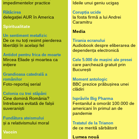
impedimentelor practice
Ideile unui geniu ucigaș
Rătăcirea
Corupția ucide
delegației AUR în America
la fosta firmă a lui Andrei
Caramitru
Spiritualitate
Media
Un sentiment metafizic
De ce nu toți resimt pierderea
Tirania ecranului
libertății în același fel
Audiobook despre eliberarea de
dependența electronică
Antidot pentru frica de moarte
Mircea Eliade și moartea ca
Cele 5.000 de mașini ale presei
inițiere
care parchează gratuit prin
București
Grandioasa catedrală a
românilor
Moment antologic
Foto-reportaj serial
BBC prezice prăbușirea unei
clădiri
Colonia cu trei stăpâni
Cine domină România?
Isprăvile Big Pharma
întrebarea evitată de falșii
Fentanilul a omorât 100.000 de
suveraniști
americani în primul an de
pandemie
Fundătura ateismului
și a relativismului moral
Tratatul de la Trianon
de ce merită sărbătorit
Vaccin
Lumea nouă