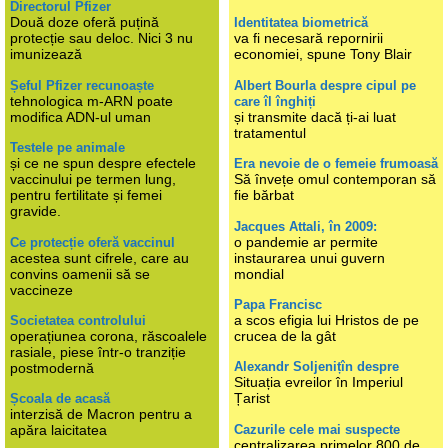
Directorul Pfizer
Două doze oferă puțină
Identitatea biometrică
protecție sau deloc. Nici 3 nu
va fi necesară repornirii
imunizează
economiei, spune Tony Blair
Șeful Pfizer recunoaște
Albert Bourla despre cipul pe
tehnologica m-ARN poate
care îl înghiți
modifica ADN-ul uman
și transmite dacă ți-ai luat
tratamentul
Testele pe animale
și ce ne spun despre efectele
Era nevoie de o femeie frumoasă
vaccinului pe termen lung,
Să învețe omul contemporan să
pentru fertilitate și femei
fie bărbat
gravide.
Jacques Attali, în 2009:
o pandemie ar permite
Ce protecție oferă vaccinul
acestea sunt cifrele, care au
instaurarea unui guvern
convins oamenii să se
mondial
vaccineze
Papa Francisc
a scos efigia lui Hristos de pe
Societatea controlului
operațiunea corona, răscoalele
crucea de la gât
rasiale, piese într-o tranziție
Alexandr Soljenițîn despre
postmodernă
Situația evreilor în Imperiul
Țarist
Școala de acasă
interzisă de Macron pentru a
Cazurile cele mai suspecte
apăra laicitatea
centralizarea primelor 800 de