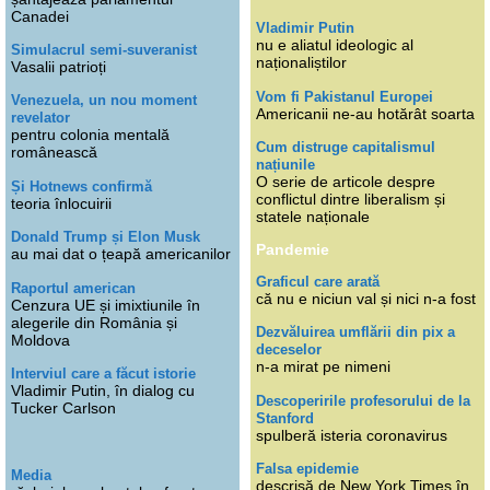
Canadei
Vladimir Putin
nu e aliatul ideologic al
Simulacrul semi-suveranist
naționaliștilor
Vasalii patrioți
Vom fi Pakistanul Europei
Venezuela, un nou moment
Americanii ne-au hotărât soarta
revelator
pentru colonia mentală
Cum distruge capitalismul
românească
națiunile
O serie de articole despre
Și Hotnews confirmă
conflictul dintre liberalism și
teoria înlocuirii
statele naționale
Donald Trump și Elon Musk
Pandemie
au mai dat o țeapă americanilor
Graficul care arată
Raportul american
că nu e niciun val și nici n-a fost
Cenzura UE și imixtiunile în
alegerile din România și
Dezvăluirea umflării din pix a
Moldova
deceselor
n-a mirat pe nimeni
Interviul care a făcut istorie
Vladimir Putin, în dialog cu
Descoperirile profesorului de la
Tucker Carlson
Stanford
spulberă isteria coronavirus
Falsa epidemie
Media
descrisă de New York Times în