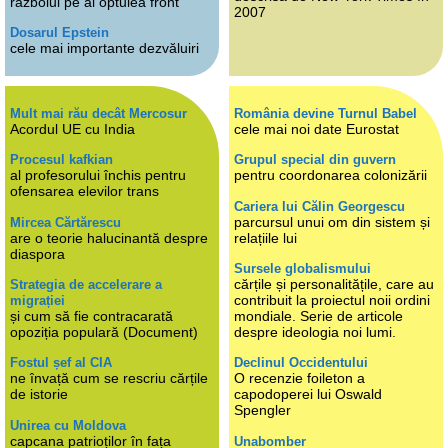
războiul pe al optulea front
2007
Dosarul Epstein
cele mai importante dezvăluiri
Mult mai rău decât Mercosur
România devine Turnul Babel
Acordul UE cu India
cele mai noi date Eurostat
Procesul kafkian
Grupul special din guvern
al profesorului închis pentru
pentru coordonarea colonizării
ofensarea elevilor trans
Cariera lui Călin Georgescu
parcursul unui om din sistem și
Mircea Cărtărescu
are o teorie halucinantă despre
relațiile lui
diaspora
Sursele globalismului
cărțile și personalitățile, care au
Strategia de accelerare a
contribuit la proiectul noii ordini
migrației
și cum să fie contracarată
mondiale. Serie de articole
opoziția populară (Document)
despre ideologia noi lumi.
Fostul șef al CIA
Declinul Occidentului
ne învață cum se rescriu cărțile
O recenzie foileton a
de istorie
capodoperei lui Oswald
Spengler
Unirea cu Moldova
capcana patrioților în fața
Unabomber