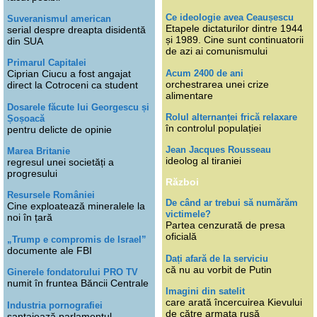
Ce ideologie avea Ceaușescu
Suveranismul american
Etapele dictaturilor dintre 1944
serial despre dreapta disidentă
și 1989. Cine sunt continuatorii
din SUA
de azi ai comunismului
Primarul Capitalei
Acum 2400 de ani
Ciprian Ciucu a fost angajat
orchestrarea unei crize
direct la Cotroceni ca student
alimentare
Dosarele făcute lui Georgescu și
Rolul alternanței frică relaxare
Șoșoacă
în controlul populației
pentru delicte de opinie
Jean Jacques Rousseau
Marea Britanie
ideolog al tiraniei
regresul unei societăți a
progresului
Război
Resursele României
De când ar trebui să numărăm
Cine exploatează mineralele la
victimele?
noi în țară
Partea cenzurată de presa
oficială
„Trump e compromis de Israel”
documente ale FBI
Dați afară de la serviciu
că nu au vorbit de Putin
Ginerele fondatorului PRO TV
numit în fruntea Băncii Centrale
Imagini din satelit
care arată încercuirea Kievului
Industria pornografiei
de către armata rusă
șantajează parlamentul