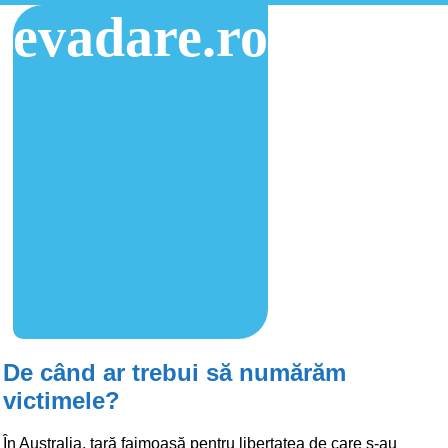
evadare.ro
De când ar trebui să numărăm
victimele?
În Australia, țară faimoasă pentru libertatea de care s-au