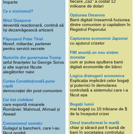
fiecare „caz” a costat 12
împarte
milioane de dolari
Ce e sionismul?
Opțiunea Omarova
Banii digitali înseamnă fuziunea
Mitul Diasporei
dintre comunism și capitalism în
devenită reacționară, contină să
Registrul Poporului
își dezamăgească artizanii
Capturarea economiei Japoniei
Păpușarul Peter Thiel
cu ajutorul crizelor
filosof, miliardar, partener
pentru servicii secrete
FMI anunță un nou sistem
monetar
Numirile din guvernarea Trump
cum ar putea spulbera banii
șeful finanțelor lui George Soros
digitali economiile din bănci
și alte suprize făcute
alegătorilor naivi
Logica distrugerii economice
Explicația implicării celor bogați
Curtea Constituțională pune
și puternici în demolarea
capăt
controlată a sistemului care i-a
democrației din post-comunism
făcut așa
Cei trei ciobănei
Bogații lumii
care exportă mioarele
mai bogați cu 10 trilioane de $
României: Mahmud, Ahmad și
de la începutul crizei
Aswad
Omul transformat în marfă
Comunismul sovietic
chiar și săracii pot fi sursă de
Gulagul și bancherii, care l-au
bani în societatea controlului
făcut posibil