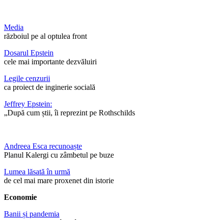
Media
războiul pe al optulea front
Dosarul Epstein
cele mai importante dezvăluiri
Legile cenzurii
ca proiect de inginerie socială
Jeffrey Epstein:
„După cum știi, îi reprezint pe Rothschilds
Andreea Esca recunoaște
Planul Kalergi cu zâmbetul pe buze
Lumea lăsată în urmă
de cel mai mare proxenet din istorie
Economie
Banii și pandemia