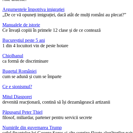
Argumentele împotriva imigrației
„De ce vă opuneți imigrației, dacă atât de mulți români au plecat?”
Manualele de istorie
Ce învață copiii în primele 12 clase și de ce contează
Bucureștiul peste 5 ani
1 din 4 locuitori vin de peste hotare
Chiolhanul
ca formă de discriminare
Bugetul României
cum se adună și cum se împarte
Ce e sionismul?
Mitul Diasporei
devenită reacționară, contină să își dezamăgească artizanii
Păpușarul Peter Thiel
filosof, miliardar, partener pentru servicii secrete
Numirile din guvernarea Trump
șeful finanțelor lui George Soros și alte suprize făcute alegătorilor nai