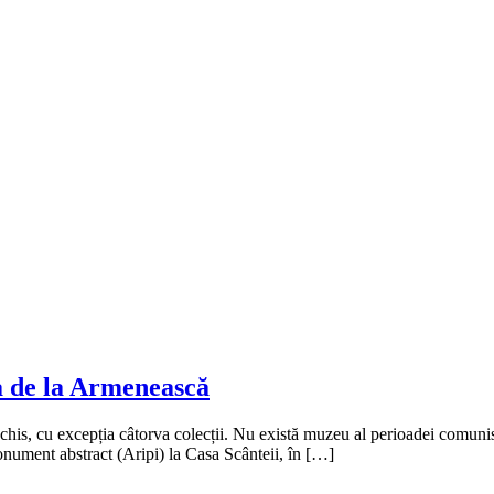
ea de la Armenească
is, cu excepția câtorva colecții. Nu există muzeu al perioadei comuniste 
onument abstract (Aripi) la Casa Scânteii, în […]