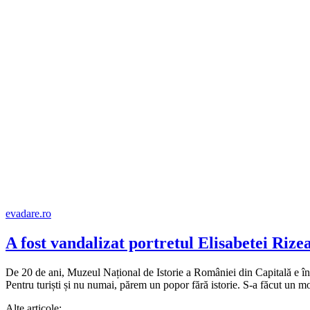
evadare.ro
A fost vandalizat portretul Elisabetei Riz
De 20 de ani, Muzeul Național de Istorie a României din Capitală e înch
Pentru turiști și nu numai, părem un popor fără istorie. S-a făcut un m
Alte articole: