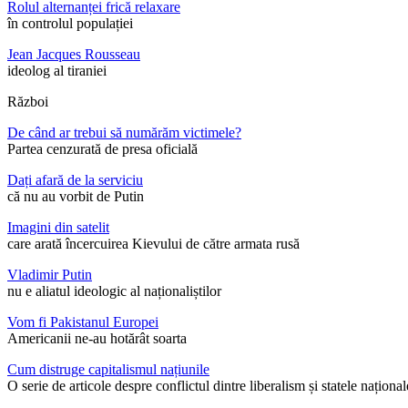
Rolul alternanței frică relaxare
în controlul populației
Jean Jacques Rousseau
ideolog al tiraniei
Război
De când ar trebui să numărăm victimele?
Partea cenzurată de presa oficială
Dați afară de la serviciu
că nu au vorbit de Putin
Imagini din satelit
care arată încercuirea Kievului de către armata rusă
Vladimir Putin
nu e aliatul ideologic al naționaliștilor
Vom fi Pakistanul Europei
Americanii ne-au hotărât soarta
Cum distruge capitalismul națiunile
O serie de articole despre conflictul dintre liberalism și statele național