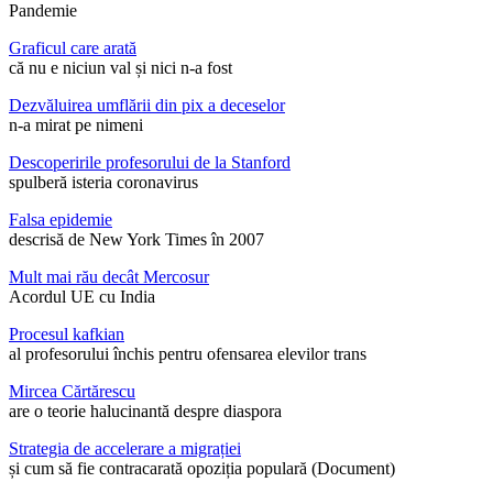
Pandemie
Graficul care arată
că nu e niciun val și nici n-a fost
Dezvăluirea umflării din pix a deceselor
n-a mirat pe nimeni
Descoperirile profesorului de la Stanford
spulberă isteria coronavirus
Falsa epidemie
descrisă de New York Times în 2007
Mult mai rău decât Mercosur
Acordul UE cu India
Procesul kafkian
al profesorului închis pentru ofensarea elevilor trans
Mircea Cărtărescu
are o teorie halucinantă despre diaspora
Strategia de accelerare a migrației
și cum să fie contracarată opoziția populară (Document)