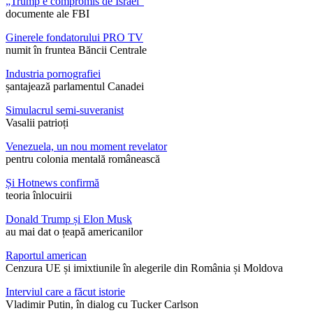
„Trump e compromis de Israel”
documente ale FBI
Ginerele fondatorului PRO TV
numit în fruntea Băncii Centrale
Industria pornografiei
șantajează parlamentul Canadei
Simulacrul semi-suveranist
Vasalii patrioți
Venezuela, un nou moment revelator
pentru colonia mentală românească
Și Hotnews confirmă
teoria înlocuirii
Donald Trump și Elon Musk
au mai dat o țeapă americanilor
Raportul american
Cenzura UE și imixtiunile în alegerile din România și Moldova
Interviul care a făcut istorie
Vladimir Putin, în dialog cu Tucker Carlson