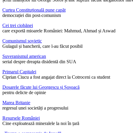
Curtea Constituțională pune capăt
democrației din post-comunism
Cei trei ciobănei
care exportă mioarele României: Mahmud, Ahmad și Aswad
Comunismul sovietic
Gulagul și bancherii, care l-au făcut posibil
Suveranismul american
serial despre dreapta disidentă din SUA
Primarul Capitalei
Ciprian Ciucu a fost angajat direct la Cotroceni ca student
Dosarele făcute lui Georgescu și Șoșoacă
pentru delicte de opinie
Marea Britanie
regresul unei societăți a progresului
Resursele României
Cine exploatează mineralele la noi în țară