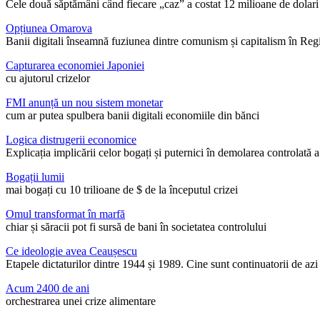
Cele două săptămâni când fiecare „caz” a costat 12 milioane de dolari
Opțiunea Omarova
Banii digitali înseamnă fuziunea dintre comunism și capitalism în Reg
Capturarea economiei Japoniei
cu ajutorul crizelor
FMI anunță un nou sistem monetar
cum ar putea spulbera banii digitali economiile din bănci
Logica distrugerii economice
Explicația implicării celor bogați și puternici în demolarea controlată a
Bogații lumii
mai bogați cu 10 trilioane de $ de la începutul crizei
Omul transformat în marfă
chiar și săracii pot fi sursă de bani în societatea controlului
Ce ideologie avea Ceaușescu
Etapele dictaturilor dintre 1944 și 1989. Cine sunt continuatorii de az
Acum 2400 de ani
orchestrarea unei crize alimentare