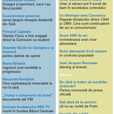
Comunismul sovietic
chiar și săracii pot fi sursă de
Gulagul și bancherii, care l-au
bani în societatea controlului
făcut posibil
Ce ideologie avea Ceaușescu
Suveranismul american
Etapele dictaturilor dintre 1944
serial despre dreapta disidentă
și 1989. Cine sunt continuatorii
din SUA
de azi ai comunismului
Primarul Capitalei
Acum 2400 de ani
Ciprian Ciucu a fost angajat
orchestrarea unei crize
direct la Cotroceni ca student
alimentare
Dosarele făcute lui Georgescu și
Rolul alternanței frică relaxare
Șoșoacă
în controlul populației
pentru delicte de opinie
Jean Jacques Rousseau
Marea Britanie
ideolog al tiraniei
regresul unei societăți a
progresului
Război
Resursele României
De când ar trebui să numărăm
Cine exploatează mineralele la
victimele?
noi în țară
Partea cenzurată de presa
oficială
„Trump e compromis de Israel”
documente ale FBI
Dați afară de la serviciu
că nu au vorbit de Putin
Ginerele fondatorului PRO TV
numit în fruntea Băncii Centrale
Imagini din satelit