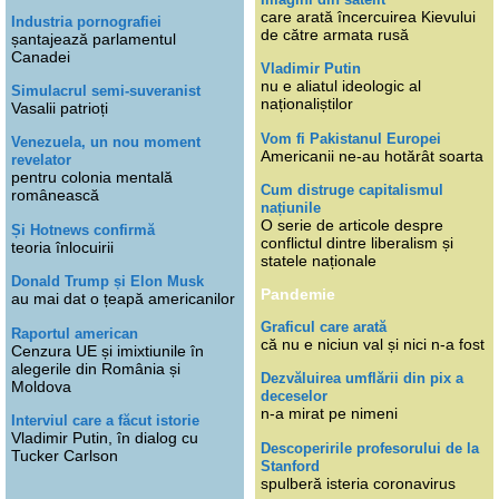
care arată încercuirea Kievului
Industria pornografiei
de către armata rusă
șantajează parlamentul
Canadei
Vladimir Putin
nu e aliatul ideologic al
Simulacrul semi-suveranist
naționaliștilor
Vasalii patrioți
Vom fi Pakistanul Europei
Venezuela, un nou moment
Americanii ne-au hotărât soarta
revelator
pentru colonia mentală
Cum distruge capitalismul
românească
națiunile
O serie de articole despre
Și Hotnews confirmă
conflictul dintre liberalism și
teoria înlocuirii
statele naționale
Donald Trump și Elon Musk
Pandemie
au mai dat o țeapă americanilor
Graficul care arată
Raportul american
că nu e niciun val și nici n-a fost
Cenzura UE și imixtiunile în
alegerile din România și
Dezvăluirea umflării din pix a
Moldova
deceselor
n-a mirat pe nimeni
Interviul care a făcut istorie
Vladimir Putin, în dialog cu
Descoperirile profesorului de la
Tucker Carlson
Stanford
spulberă isteria coronavirus