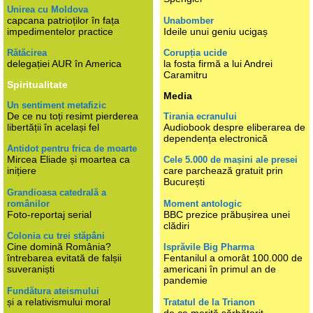
Unirea cu Moldova
capcana patrioților în fața
Unabomber
impedimentelor practice
Ideile unui geniu ucigaș
Rătăcirea
Corupția ucide
delegației AUR în America
la fosta firmă a lui Andrei
Caramitru
Spiritualitate
Media
Un sentiment metafizic
De ce nu toți resimt pierderea
Tirania ecranului
libertății în același fel
Audiobook despre eliberarea de
dependența electronică
Antidot pentru frica de moarte
Mircea Eliade și moartea ca
Cele 5.000 de mașini ale presei
inițiere
care parchează gratuit prin
București
Grandioasa catedrală a
românilor
Moment antologic
Foto-reportaj serial
BBC prezice prăbușirea unei
clădiri
Colonia cu trei stăpâni
Cine domină România?
Isprăvile Big Pharma
întrebarea evitată de falșii
Fentanilul a omorât 100.000 de
suveraniști
americani în primul an de
pandemie
Fundătura ateismului
și a relativismului moral
Tratatul de la Trianon
de ce merită sărbătorit