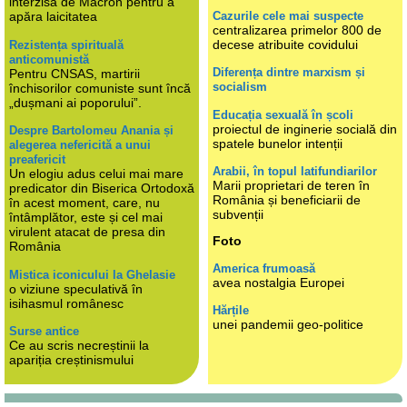
interzisă de Macron pentru a
Cazurile cele mai suspecte
apăra laicitatea
centralizarea primelor 800 de
decese atribuite covidului
Rezistența spirituală
anticomunistă
Diferența dintre marxism și
Pentru CNSAS, martirii
socialism
închisorilor comuniste sunt încă
„dușmani ai poporului”.
Educația sexuală în școli
proiectul de inginerie socială din
Despre Bartolomeu Anania și
spatele bunelor intenții
alegerea nefericită a unui
preafericit
Arabii, în topul latifundiarilor
Un elogiu adus celui mai mare
Marii proprietari de teren în
predicator din Biserica Ortodoxă
România și beneficiarii de
în acest moment, care, nu
subvenții
întâmplător, este și cel mai
virulent atacat de presa din
Foto
România
America frumoasă
Mistica iconicului la Ghelasie
avea nostalgia Europei
o viziune speculativă în
isihasmul românesc
Hărțile
unei pandemii geo-politice
Surse antice
Ce au scris necreștinii la
apariția creștinismului