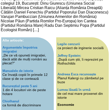
colegiul 19, București: Dinu Giurescu (Uniunea Social
Liberală) Mircea Cristian Raicu (Alianța România Dreaptă)
Cătălin Daniel Fenechiu (Partidul Poporului Dan Diaconescu)
Varujan Pambuccian (Uniunea Armenilor din România)
Nicolae Păun (Partida Romilor Pro-Europa) Ion Cantea
(Partidul România Mare) Radu Dan Septimiu Popa (Partidul
Ecologist Român) […]
Alte articole:
Legile cenzurii
Argumentele împotriva
ca proiect de inginerie socială
imigrației
„De ce vă opuneți imigrației,
Jeffrey Epstein:
dacă atât de mulți români au
„După cum știi, îi reprezint pe
plecat?”
Rothschilds
Manualele de istorie
Andreea Esca recunoaște
Ce învață copiii în primele 12
Planul Kalergi cu zâmbetul pe
clase și de ce contează
buze
Bucureștiul peste 5 ani
Lumea lăsată în urmă
1 din 4 locuitori vin de peste
de cel mai mare proxenet din
hotare
istorie
Chiolhanul
Economie
ca formă de discriminare