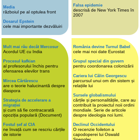
Falsa epidemie
Media
descrisă de New York Times în
războiul pe al optulea front
2007
Dosarul Epstein
cele mai importante dezvăluiri
Mult mai rău decât Mercosur
România devine Turnul Babel
Acordul UE cu India
cele mai noi date Eurostat
Procesul kafkian
Grupul special din guvern
al profesorului închis pentru
pentru coordonarea colonizării
ofensarea elevilor trans
Cariera lui Călin Georgescu
parcursul unui om din sistem și
Mircea Cărtărescu
are o teorie halucinantă despre
relațiile lui
diaspora
Sursele globalismului
cărțile și personalitățile, care au
Strategia de accelerare a
contribuit la proiectul noii ordini
migrației
și cum să fie contracarată
mondiale. Serie de articole
opoziția populară (Document)
despre ideologia noi lumi.
Fostul șef al CIA
Declinul Occidentului
ne învață cum se rescriu cărțile
O recenzie foileton a
de istorie
capodoperei lui Oswald
Spengler