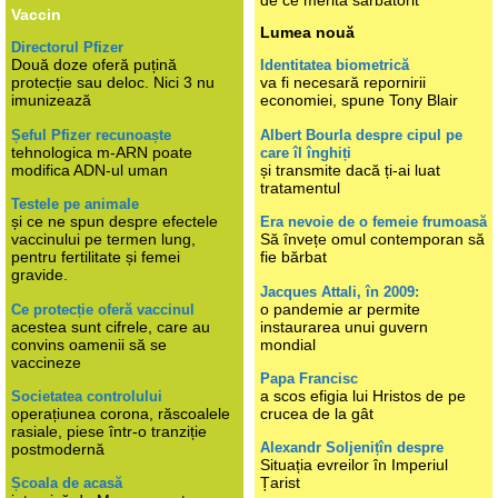
Vaccin
Lumea nouă
Directorul Pfizer
Două doze oferă puțină
Identitatea biometrică
protecție sau deloc. Nici 3 nu
va fi necesară repornirii
imunizează
economiei, spune Tony Blair
Șeful Pfizer recunoaște
Albert Bourla despre cipul pe
tehnologica m-ARN poate
care îl înghiți
modifica ADN-ul uman
și transmite dacă ți-ai luat
tratamentul
Testele pe animale
și ce ne spun despre efectele
Era nevoie de o femeie frumoasă
vaccinului pe termen lung,
Să învețe omul contemporan să
pentru fertilitate și femei
fie bărbat
gravide.
Jacques Attali, în 2009:
o pandemie ar permite
Ce protecție oferă vaccinul
acestea sunt cifrele, care au
instaurarea unui guvern
convins oamenii să se
mondial
vaccineze
Papa Francisc
a scos efigia lui Hristos de pe
Societatea controlului
operațiunea corona, răscoalele
crucea de la gât
rasiale, piese într-o tranziție
Alexandr Soljenițîn despre
postmodernă
Situația evreilor în Imperiul
Țarist
Școala de acasă