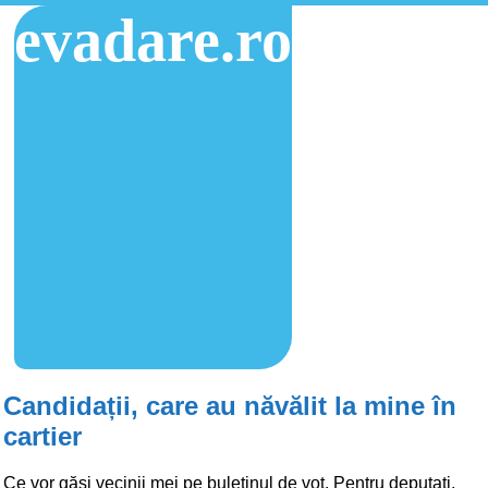
evadare.ro
Candidații, care au năvălit la mine în
cartier
Ce vor găsi vecinii mei pe buletinul de vot. Pentru deputați,