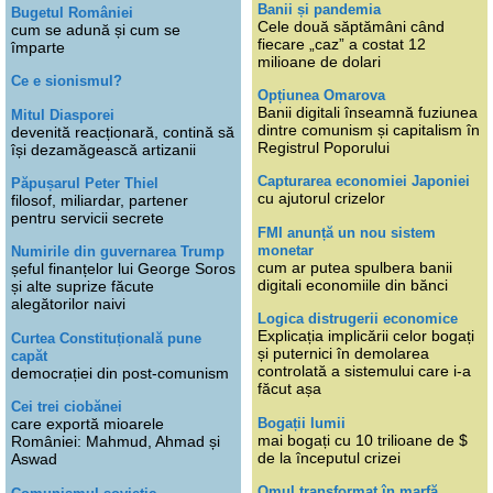
Banii și pandemia
Bugetul României
Cele două săptămâni când
cum se adună și cum se
fiecare „caz” a costat 12
împarte
milioane de dolari
Ce e sionismul?
Opțiunea Omarova
Banii digitali înseamnă fuziunea
Mitul Diasporei
dintre comunism și capitalism în
devenită reacționară, contină să
Registrul Poporului
își dezamăgească artizanii
Capturarea economiei Japoniei
Păpușarul Peter Thiel
cu ajutorul crizelor
filosof, miliardar, partener
pentru servicii secrete
FMI anunță un nou sistem
monetar
Numirile din guvernarea Trump
cum ar putea spulbera banii
șeful finanțelor lui George Soros
digitali economiile din bănci
și alte suprize făcute
alegătorilor naivi
Logica distrugerii economice
Explicația implicării celor bogați
Curtea Constituțională pune
și puternici în demolarea
capăt
controlată a sistemului care i-a
democrației din post-comunism
făcut așa
Cei trei ciobănei
Bogații lumii
care exportă mioarele
mai bogați cu 10 trilioane de $
României: Mahmud, Ahmad și
de la începutul crizei
Aswad
Omul transformat în marfă