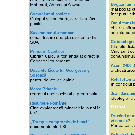
Bogații lumi
Mahmud, Ahmad și Aswad
mai bogați cu
începutul cri
Comunismul sovietic
Gulagul și bancherii, care l-au făcut
Omul transfo
posibil
chiar și săra
societatea co
Suveranismul american
serial despre dreapta disidentă din
Ce ideologi
SUA
Etapele dicta
Cine sunt con
Primarul Capitalei
Ciprian Ciucu a fost angajat direct la
comunismul
Cotroceni ca student
Acum 2400 d
orchestrarea
Dosarele făcute lui Georgescu și
Șoșoacă
Rolul alterna
pentru delicte de opinie
în controlul 
Marea Britanie
Jean Jacque
regresul unei societăți a progresului
ideolog al tir
Resursele României
Război
Cine exploatează mineralele la noi în
țară
De când ar 
victimele?
„Trump e compromis de Israel”
Partea cenzu
documente ale FBI
Dați afară de