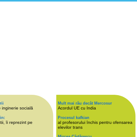
rii
Mult mai rău decât Mercosur
 inginerie socială
Acordul UE cu India
in:
Procesul kafkian
i, îi reprezint pe
al profesorului închis pentru ofensarea
elevilor trans
Mircea Cărtărescu