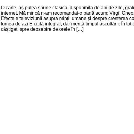
O carte, aș putea spune clasică, disponibilă de ani de zile, grat
internet. Mă mir că n-am recomandat-o până acum: Virgil Gheo
Efectele televiziunii asupra minții umane și despre creșterea cop
lumea de azi E citită integral, dar merită timpul ascultării. În tot
câștigat, spre deosebire de orele în […]