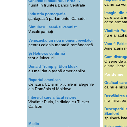
Ginerele fondatorului PRO TV
că nu au vor
numit în fruntea Băncii Centrale
Imagini din s
Industria pornografiei
care arată î
șantajează parlamentul Canadei
către armat
Simulacrul semi-suveranist
Vladimir Put
Vasalii patrioți
nu e aliatul i
Venezuela, un nou moment revelator
Vom fi Pakis
pentru colonia mentală românească
Americanii n
Și Hotnews confirmă
Cum distruge
teoria înlocuirii
O serie de ar
dintre libera
Donald Trump și Elon Musk
au mai dat o țeapă americanilor
Pandemie
Raportul american
Graficul care
Cenzura UE și imixtiunile în alegerile
că nu e niciu
din România și Moldova
Dezvăluirea 
Interviul care a făcut istorie
n-a mirat pe
Vladimir Putin, în dialog cu Tucker
Carlson
Descoperiril
Stanford
spulberă ist
Media
Falsa epide