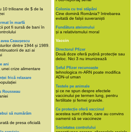
i
 10 trilioane de $ de la
Colonia cu trei stăpâni
zei
Cine domină România? întrebarea
evitată de falșii suveraniști
rmat în marfă
cii pot fi sursă de bani în
Fundătura ateismului
ntrolului
și a relativismului moral
Vaccin
e avea Ceaușescu
turilor dintre 1944 și 1989.
Directorul Pfizer
tinuatorii de azi ai
Două doze oferă puțină protecție sau
ui
deloc. Nici 3 nu imunizează
e ani
Șeful Pfizer recunoaște
 unei crize alimentare
tehnologica m-ARN poate modifica
ADN-ul uman
nței frică relaxare
populației
Testele pe animale
și ce ne spun despre efectele
s Rousseau
vaccinului pe termen lung, pentru
aniei
fertilitate și femei gravide.
Ce protecție oferă vaccinul
trebui să numărăm
acestea sunt cifrele, care au convins
oamenii să se vaccineze
rată de presa oficială
Societatea controlului
 la serviciu