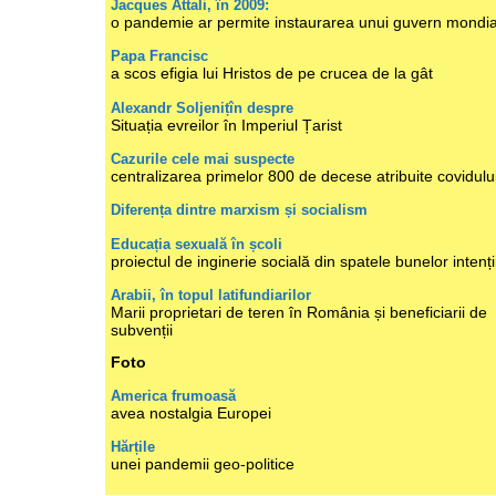
Jacques Attali, în 2009:
o pandemie ar permite instaurarea unui guvern mondia
Papa Francisc
a scos efigia lui Hristos de pe crucea de la gât
Alexandr Soljenițîn despre
Situația evreilor în Imperiul Țarist
Cazurile cele mai suspecte
centralizarea primelor 800 de decese atribuite covidulu
Diferența dintre marxism și socialism
Educația sexuală în școli
proiectul de inginerie socială din spatele bunelor intenți
Arabii, în topul latifundiarilor
Marii proprietari de teren în România și beneficiarii de
subvenții
Foto
America frumoasă
avea nostalgia Europei
Hărțile
unei pandemii geo-politice