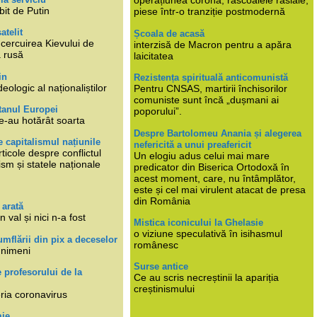
operațiunea corona, răscoalele rasiale,
bit de Putin
piese într-o tranziție postmodernă
atelit
Școala de acasă
ncercuirea Kievului de
interzisă de Macron pentru a apăra
a rusă
laicitatea
in
Rezistența spirituală anticomunistă
deologic al naționaliștilor
Pentru CNSAS, martirii închisorilor
comuniste sunt încă „dușmani ai
tanul Europei
poporului”.
e-au hotărât soarta
Despre Bartolomeu Anania și alegerea
 capitalismul națiunile
nefericită a unui preafericit
ticole despre conflictul
Un elogiu adus celui mai mare
lism și statele naționale
predicator din Biserica Ortodoxă în
acest moment, care, nu întâmplător,
este și cel mai virulent atacat de presa
din România
 arată
n val și nici n-a fost
Mistica iconicului la Ghelasie
o viziune speculativă în isihasmul
umflării din pix a deceselor
românesc
 nimeni
Surse antice
e profesorului de la
Ce au scris necreștinii la apariția
creștinismului
eria coronavirus
mie