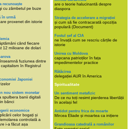
a recunoaște
are o teorie halucinantă despre
gi cu zâmbetul pe buze
diaspora
ă în urmă
Strategia de accelerare a migrației
are proxenet din istorie
și cum să fie contracarată opoziția
populară (Document)
Fostul șef al CIA
demia
ne învață cum se rescriu cărțile de
ăptămâni când fiecare
istorie
at 12 milioane de dolari
Unirea cu Moldova
marova
capcana patrioților în fața
li înseamnă fuziunea dintre
impedimentelor practice
capitalism în Registrul
Rătăcirea
delegației AUR în America
economiei Japoniei
rizelor
Spiritualitate
un nou sistem monetar
Un sentiment metafizic
 spulbera banii digitali
De ce nu toți resimt pierderea libertății
in bănci
în același fel
ugerii economice
Antidot pentru frica de moarte
plicării celor bogați și
Mircea Eliade și moartea ca inițiere
 demolarea controlată a
re i-a făcut așa
Grandioasa catedrală a românilor
Foto-reportaj serial