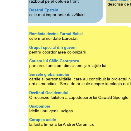
războiul pe al optulea front
descrisă de
Dosarul Epstein
cele mai importante dezvăluiri
România devine Turnul Babel
cele mai noi date Eurostat
Grupul special din guvern
pentru coordonarea colonizării
Cariera lui Călin Georgescu
parcursul unui om din sistem și relațiile lui
Sursele globalismului
cărțile și personalitățile, care au contribuit la proiectul n
ordini mondiale. Serie de articole despre ideologia noi 
Declinul Occidentului
O recenzie foileton a capodoperei lui Oswald Spengler
Unabomber
Ideile unui geniu ucigaș
Corupția ucide
la fosta firmă a lui Andrei Caramitru