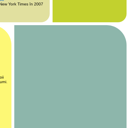
 New York Times în 2007
oii
lumi.