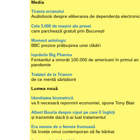
Media
Tirania ecranului
Audiobook despre eliberarea de dependența electroni
Cele 5.000 de mașini ale presei
care parchează gratuit prin București
Moment antologic
BBC prezice prăbușirea unei clădiri
Isprăvile Big Pharma
Fentanilul a omorât 100.000 de americani în primul an
pandemie
Tratatul de la Trianon
de ce merită sărbătorit
Lumea nouă
Identitatea biometrică
va fi necesară repornirii economiei, spune Tony Blair
Albert Bourla despre cipul pe care îl înghiți
și transmite dacă ți-ai luat tratamentul
Era nevoie de o femeie frumoasă
Să învețe omul contemporan să fie bărbat