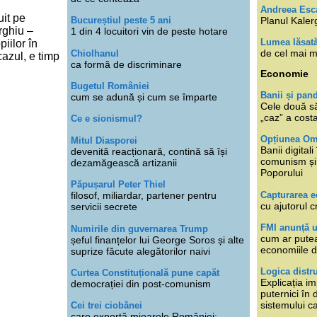
Andreea Esc
uit pe
Planul Kaler
Bucureștiul peste 5 ani
rghiu –
1 din 4 locuitori vin de peste hotare
Lumea lăsat
iilor în
de cel mai m
Chiolhanul
 cazul, e timp
ca formă de discriminare
Economie
Bugetul României
Banii și pan
cum se adună și cum se împarte
Cele două s
„caz” a cost
Ce e sionismul?
Opțiunea O
Mitul Diasporei
Banii digita
devenită reacționară, contină să își
comunism și 
dezamăgească artizanii
Poporului
Păpușarul Peter Thiel
Capturarea 
filosof, miliardar, partener pentru
cu ajutorul c
servicii secrete
FMI anunță 
Numirile din guvernarea Trump
cum ar putea
șeful finanțelor lui George Soros și alte
economiile d
suprize făcute alegătorilor naivi
Logica distr
Curtea Constituțională pune capăt
Explicația im
democrației din post-comunism
puternici în
sistemului ca
Cei trei ciobănei
care exportă mioarele României: