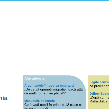
Alte articole:
Legile cenzu
Argumentele împotriva imigrației
ca proiect de
„De ce vă opuneți imigrației, dacă atât
de mulți români au plecat?”
Jeffrey Epste
nia
„După cum ști
Manualele de istorie
Rothschilds
Ce învață copiii în primele 12 clase și
de ce contează