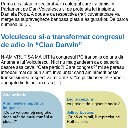
Prima e ca stau in sectorul 4, in colegiul care i-a trimis in
Parlament pe Dan Voiculescu si pe protejata lui insipida,
Daniela Popa. A doua e ca respectiva (rar) cuvantatoare va
merge sa supravegheze banoasa piata a asigurarilor. De parca
numirea lui […]
Voiculescu si-a transformat congresul
de adio in “Ciao Darwin”
N-AM VRUT SA MA UIT la congresul PC transmis de una din
Antenele lui Voiculescu. Nici nu ma gandeam ca o sa scriu
despre asa ceva. “Care partid?! Care congres?” mi se pareau
intrebari mai de bun simt. Involuntar cand am nimerit peste
transmisiunea respectiva mi-am zis: “ce plicticosenie! Saracii
angajati din Intact au n-au […]
Alte articole:
Legile cenzurii
Argumentele împotriva
ca proiect de inginerie socială
imigrației
„De ce vă opuneți imigrației,
Jeffrey Epstein:
dacă atât de mulți români au
„După cum știi, îi reprezint pe
plecat?”
Rothschilds