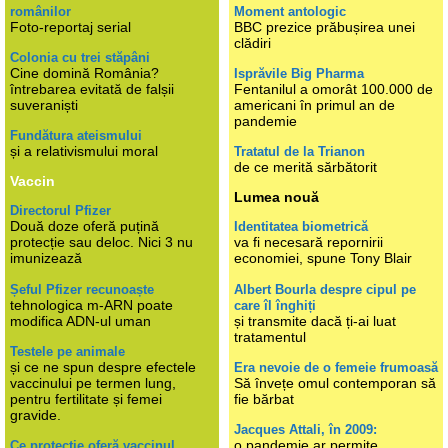
românilor
Moment antologic
Foto-reportaj serial
BBC prezice prăbușirea unei
clădiri
Colonia cu trei stăpâni
Cine domină România?
Isprăvile Big Pharma
întrebarea evitată de falșii
Fentanilul a omorât 100.000 de
suveraniști
americani în primul an de
pandemie
Fundătura ateismului
și a relativismului moral
Tratatul de la Trianon
de ce merită sărbătorit
Vaccin
Lumea nouă
Directorul Pfizer
Două doze oferă puțină
Identitatea biometrică
protecție sau deloc. Nici 3 nu
va fi necesară repornirii
imunizează
economiei, spune Tony Blair
Șeful Pfizer recunoaște
Albert Bourla despre cipul pe
tehnologica m-ARN poate
care îl înghiți
modifica ADN-ul uman
și transmite dacă ți-ai luat
tratamentul
Testele pe animale
și ce ne spun despre efectele
Era nevoie de o femeie frumoasă
vaccinului pe termen lung,
Să învețe omul contemporan să
pentru fertilitate și femei
fie bărbat
gravide.
Jacques Attali, în 2009:
o pandemie ar permite
Ce protecție oferă vaccinul