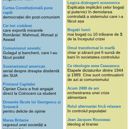
Logica distrugerii economice
Explicația implicării celor bogați
Curtea Constituțională pune
și puternici în demolarea
capăt
controlată a sistemului care i-a
democrației din post-comunism
făcut așa
Cei trei ciobănei
Bogații lumii
care exportă mioarele
mai bogați cu 10 trilioane de $
României: Mahmud, Ahmad și
de la începutul crizei
Aswad
Omul transformat în marfă
Comunismul sovietic
chiar și săracii pot fi sursă de
Gulagul și bancherii, care l-au
bani în societatea controlului
făcut posibil
Ce ideologie avea Ceaușescu
Suveranismul american
Etapele dictaturilor dintre 1944
serial despre dreapta disidentă
și 1989. Cine sunt continuatorii
din SUA
de azi ai comunismului
Primarul Capitalei
Acum 2400 de ani
Ciprian Ciucu a fost angajat
orchestrarea unei crize
direct la Cotroceni ca student
alimentare
Dosarele făcute lui Georgescu și
Rolul alternanței frică relaxare
Șoșoacă
în controlul populației
pentru delicte de opinie
Jean Jacques Rousseau
Marea Britanie
ideolog al tiraniei
regresul unei societăți a