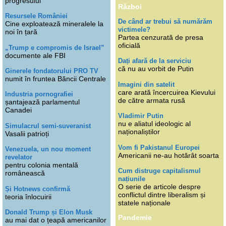
progresului
Război
Resursele României
De când ar trebui să numărăm
Cine exploatează mineralele la
victimele?
noi în țară
Partea cenzurată de presa
oficială
„Trump e compromis de Israel”
documente ale FBI
Dați afară de la serviciu
că nu au vorbit de Putin
Ginerele fondatorului PRO TV
numit în fruntea Băncii Centrale
Imagini din satelit
care arată încercuirea Kievului
Industria pornografiei
de către armata rusă
șantajează parlamentul
Canadei
Vladimir Putin
nu e aliatul ideologic al
Simulacrul semi-suveranist
naționaliștilor
Vasalii patrioți
Vom fi Pakistanul Europei
Venezuela, un nou moment
Americanii ne-au hotărât soarta
revelator
pentru colonia mentală
Cum distruge capitalismul
românească
națiunile
O serie de articole despre
Și Hotnews confirmă
conflictul dintre liberalism și
teoria înlocuirii
statele naționale
Donald Trump și Elon Musk
Pandemie
au mai dat o țeapă americanilor