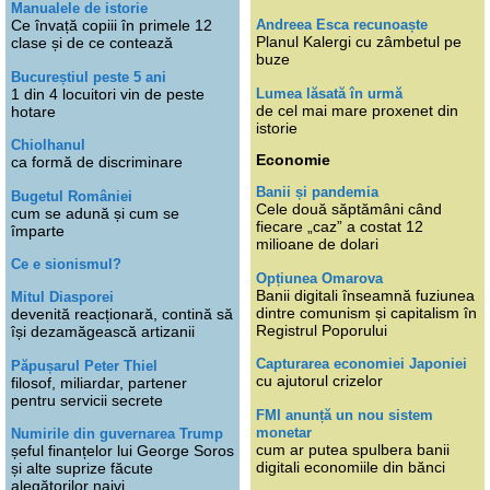
Manualele de istorie
Andreea Esca recunoaște
Ce învață copiii în primele 12
Planul Kalergi cu zâmbetul pe
clase și de ce contează
buze
Bucureștiul peste 5 ani
Lumea lăsată în urmă
1 din 4 locuitori vin de peste
de cel mai mare proxenet din
hotare
istorie
Chiolhanul
Economie
ca formă de discriminare
Banii și pandemia
Bugetul României
Cele două săptămâni când
cum se adună și cum se
fiecare „caz” a costat 12
împarte
milioane de dolari
Ce e sionismul?
Opțiunea Omarova
Banii digitali înseamnă fuziunea
Mitul Diasporei
dintre comunism și capitalism în
devenită reacționară, contină să
Registrul Poporului
își dezamăgească artizanii
Capturarea economiei Japoniei
Păpușarul Peter Thiel
cu ajutorul crizelor
filosof, miliardar, partener
pentru servicii secrete
FMI anunță un nou sistem
monetar
Numirile din guvernarea Trump
cum ar putea spulbera banii
șeful finanțelor lui George Soros
digitali economiile din bănci
și alte suprize făcute
alegătorilor naivi