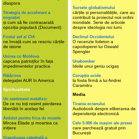
diaspora
Sursele globalismului
cărțile și personalitățile, care au
Strategia de accelerare a
contribuit la proiectul noii ordini
migrației
și cum să fie contracarată
mondiale. Serie de articole
opoziția populară (Document)
despre ideologia noi lumi.
Fostul șef al CIA
Declinul Occidentului
ne învață cum se rescriu cărțile
O recenzie foileton a
de istorie
capodoperei lui Oswald
Spengler
Unirea cu Moldova
capcana patrioților în fața
Unabomber
impedimentelor practice
Ideile unui geniu ucigaș
Rătăcirea
Corupția ucide
delegației AUR în America
la fosta firmă a lui Andrei
Caramitru
Spiritualitate
Media
Un sentiment metafizic
De ce nu toți resimt pierderea
Tirania ecranului
libertății în același fel
Audiobook despre eliberarea de
dependența electronică
Antidot pentru frica de moarte
Mircea Eliade și moartea ca
Cele 5.000 de mașini ale presei
inițiere
care parchează gratuit prin
București
Grandioasa catedrală a