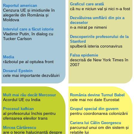
Graficul care arată
Raportul american
că nu e niciun val și nici n-a fost
Cenzura UE și imixtiunile în
alegerile din România și
Dezvăluirea umflării din pix a
Moldova
deceselor
n-a mirat pe nimeni
Interviul care a făcut istorie
Vladimir Putin, în dialog cu
Descoperirile profesorului de la
Tucker Carlson
Stanford
spulberă isteria coronavirus
Falsa epidemie
Media
descrisă de New York Times în
războiul pe al optulea front
2007
Dosarul Epstein
cele mai importante dezvăluiri
Mult mai rău decât Mercosur
România devine Turnul Babel
Acordul UE cu India
cele mai noi date Eurostat
Procesul kafkian
Grupul special din guvern
al profesorului închis pentru
pentru coordonarea colonizării
ofensarea elevilor trans
Cariera lui Călin Georgescu
parcursul unui om din sistem și
Mircea Cărtărescu
are o teorie halucinantă despre
relațiile lui