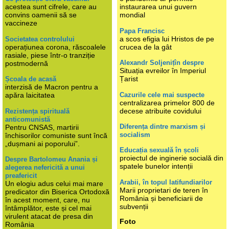
acestea sunt cifrele, care au
instaurarea unui guvern
convins oamenii să se
mondial
vaccineze
Papa Francisc
a scos efigia lui Hristos de pe
Societatea controlului
operațiunea corona, răscoalele
crucea de la gât
rasiale, piese într-o tranziție
Alexandr Soljenițîn despre
postmodernă
Situația evreilor în Imperiul
Țarist
Școala de acasă
interzisă de Macron pentru a
Cazurile cele mai suspecte
apăra laicitatea
centralizarea primelor 800 de
decese atribuite covidului
Rezistența spirituală
anticomunistă
Diferența dintre marxism și
Pentru CNSAS, martirii
socialism
închisorilor comuniste sunt încă
„dușmani ai poporului”.
Educația sexuală în școli
proiectul de inginerie socială din
Despre Bartolomeu Anania și
spatele bunelor intenții
alegerea nefericită a unui
preafericit
Arabii, în topul latifundiarilor
Un elogiu adus celui mai mare
Marii proprietari de teren în
predicator din Biserica Ortodoxă
România și beneficiarii de
în acest moment, care, nu
subvenții
întâmplător, este și cel mai
virulent atacat de presa din
Foto
România