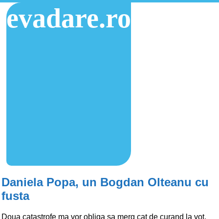
evadare.ro
Daniela Popa, un Bogdan Olteanu cu
fusta
Doua catastrofe ma vor obliga sa merg cat de curand la vot.