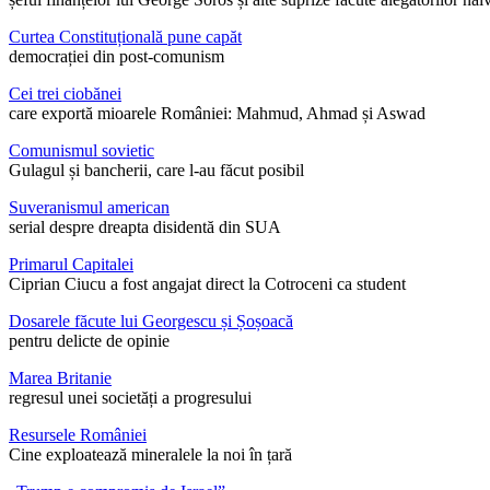
Curtea Constituțională pune capăt
democrației din post-comunism
Cei trei ciobănei
care exportă mioarele României: Mahmud, Ahmad și Aswad
Comunismul sovietic
Gulagul și bancherii, care l-au făcut posibil
Suveranismul american
serial despre dreapta disidentă din SUA
Primarul Capitalei
Ciprian Ciucu a fost angajat direct la Cotroceni ca student
Dosarele făcute lui Georgescu și Șoșoacă
pentru delicte de opinie
Marea Britanie
regresul unei societăți a progresului
Resursele României
Cine exploatează mineralele la noi în țară