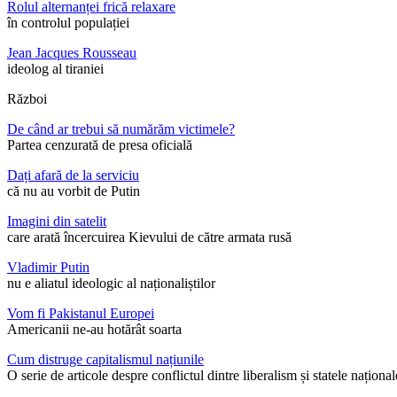
Rolul alternanței frică relaxare
în controlul populației
Jean Jacques Rousseau
ideolog al tiraniei
Război
De când ar trebui să numărăm victimele?
Partea cenzurată de presa oficială
Dați afară de la serviciu
că nu au vorbit de Putin
Imagini din satelit
care arată încercuirea Kievului de către armata rusă
Vladimir Putin
nu e aliatul ideologic al naționaliștilor
Vom fi Pakistanul Europei
Americanii ne-au hotărât soarta
Cum distruge capitalismul națiunile
O serie de articole despre conflictul dintre liberalism și statele național