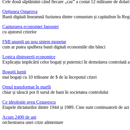
Cele două săptămâni când fiecare „caz” a costat 12 milioane de dolari
Opțiunea Omarova
Banii digitali înseamnă fuziunea dintre comunism și capitalism în Reg
Capturarea economiei Japoniei
cu ajutorul crizelor
FMI anunță un nou sistem monetar
cum ar putea spulbera banii digitali economiile din bănci
Logica distrugerii economice
Explicația implicării celor bogați și puternici în demolarea controlată a
Bogații lumii
mai bogați cu 10 trilioane de $ de la începutul crizei
Omul transformat în marfă
chiar și săracii pot fi sursă de bani în societatea controlului
Ce ideologie avea Ceaușescu
Etapele dictaturilor dintre 1944 și 1989. Cine sunt continuatorii de az
Acum 2400 de ani
orchestrarea unei crize alimentare