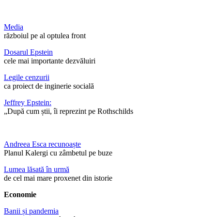
Media
războiul pe al optulea front
Dosarul Epstein
cele mai importante dezvăluiri
Legile cenzurii
ca proiect de inginerie socială
Jeffrey Epstein:
„După cum știi, îi reprezint pe Rothschilds
Andreea Esca recunoaște
Planul Kalergi cu zâmbetul pe buze
Lumea lăsată în urmă
de cel mai mare proxenet din istorie
Economie
Banii și pandemia