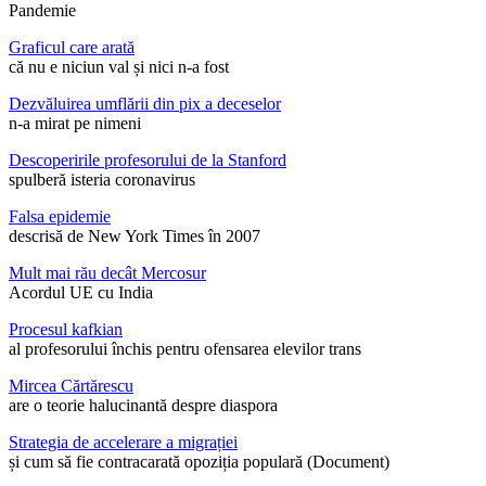
Pandemie
Graficul care arată
că nu e niciun val și nici n-a fost
Dezvăluirea umflării din pix a deceselor
n-a mirat pe nimeni
Descoperirile profesorului de la Stanford
spulberă isteria coronavirus
Falsa epidemie
descrisă de New York Times în 2007
Mult mai rău decât Mercosur
Acordul UE cu India
Procesul kafkian
al profesorului închis pentru ofensarea elevilor trans
Mircea Cărtărescu
are o teorie halucinantă despre diaspora
Strategia de accelerare a migrației
și cum să fie contracarată opoziția populară (Document)