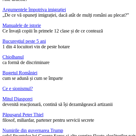
Argumentele împotriva imigrației
„De ce vă opuneți imigrației, dacă atât de mulți români au plecat?”
Manualele de istorie
Ce învață copiii în primele 12 clase și de ce contează
Bucureștiul peste 5 ani
1 din 4 locuitori vin de peste hotare
Chiolhanul
ca formă de discriminare
Bugetul României
cum se adună și cum se împarte
Ce e sionismul?
Mitul Diasporei
devenită reacționară, contină să își dezamăgească artizanii
Păpușarul Peter Thiel
filosof, miliardar, partener pentru servicii secrete
Numirile din guvernarea Trump
șeful finanțelor lui George Soros și alte suprize făcute alegătorilor nai