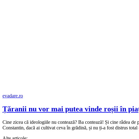
evadare.ro
Țăranii nu vor mai putea vinde roșii în piaț
Cine zicea că ideologiile nu contează? Ba contează! Și cine râdea de pa
Constantin, dacă ai cultivat ceva în grădină, și nu ți-a fost distrus total
Alte articole: