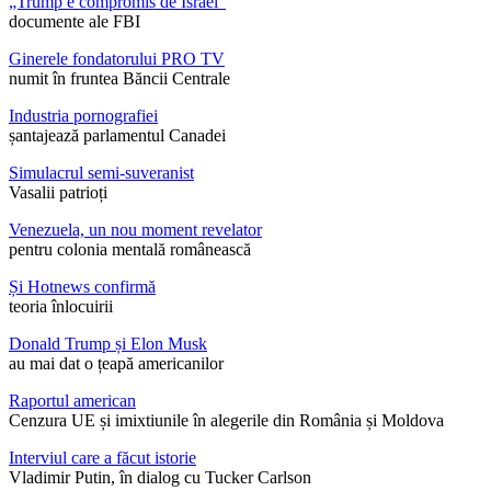
„Trump e compromis de Israel”
documente ale FBI
Ginerele fondatorului PRO TV
numit în fruntea Băncii Centrale
Industria pornografiei
șantajează parlamentul Canadei
Simulacrul semi-suveranist
Vasalii patrioți
Venezuela, un nou moment revelator
pentru colonia mentală românească
Și Hotnews confirmă
teoria înlocuirii
Donald Trump și Elon Musk
au mai dat o țeapă americanilor
Raportul american
Cenzura UE și imixtiunile în alegerile din România și Moldova
Interviul care a făcut istorie
Vladimir Putin, în dialog cu Tucker Carlson