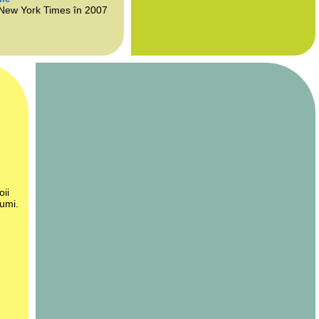
 New York Times în 2007
oii
lumi.