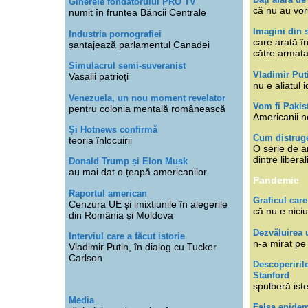
Ginerele fondatorului PRO TV
că nu au vor
numit în fruntea Băncii Centrale
Imagini din s
Industria pornografiei
care arată î
șantajează parlamentul Canadei
către armat
Simulacrul semi-suveranist
Vladimir Put
Vasalii patrioți
nu e aliatul i
Venezuela, un nou moment revelator
Vom fi Pakis
pentru colonia mentală românească
Americanii n
Și Hotnews confirmă
Cum distruge
teoria înlocuirii
O serie de ar
dintre libera
Donald Trump și Elon Musk
au mai dat o țeapă americanilor
Pandemie
Raportul american
Graficul care
Cenzura UE și imixtiunile în alegerile
că nu e niciu
din România și Moldova
Dezvăluirea 
Interviul care a făcut istorie
n-a mirat pe
Vladimir Putin, în dialog cu Tucker
Carlson
Descoperiril
Stanford
spulberă ist
Media
Falsa epide