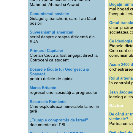
Bogații lumi
Mahmud, Ahmad și Aswad
mai bogați cu
începutul cri
Comunismul sovietic
Gulagul și bancherii, care l-au făcut
Omul transfo
posibil
chiar și săra
societatea co
Suveranismul american
serial despre dreapta disidentă din
Ce ideologi
SUA
Etapele dicta
Cine sunt con
Primarul Capitalei
Ciprian Ciucu a fost angajat direct la
comunismul
Cotroceni ca student
Acum 2400 d
orchestrarea
Dosarele făcute lui Georgescu și
Șoșoacă
Rolul alterna
pentru delicte de opinie
în controlul 
Marea Britanie
Jean Jacque
regresul unei societăți a progresului
ideolog al tir
Resursele României
Război
Cine exploatează mineralele la noi în
țară
De când ar 
victimele?
„Trump e compromis de Israel”
Partea cenzu
documente ale FBI
Dați afară de