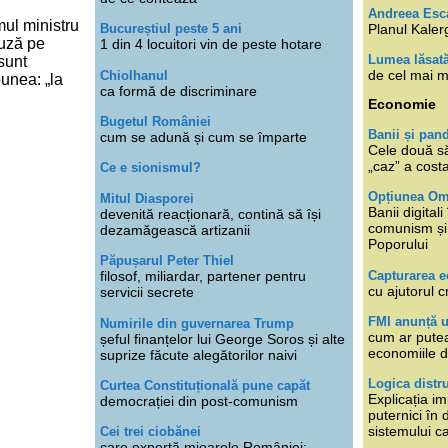
Andreea Esc
mul ministru
Planul Kaler
Bucureștiul peste 5 ani
cuză pe
1 din 4 locuitori vin de peste hotare
Lumea lăsat
 sunt
de cel mai m
Chiolhanul
unea: „la
ca formă de discriminare
Economie
Bugetul României
Banii și pan
cum se adună și cum se împarte
Cele două s
„caz” a cost
Ce e sionismul?
Opțiunea O
Mitul Diasporei
Banii digita
devenită reacționară, contină să își
comunism și 
dezamăgească artizanii
Poporului
Păpușarul Peter Thiel
Capturarea 
filosof, miliardar, partener pentru
cu ajutorul c
servicii secrete
FMI anunță 
Numirile din guvernarea Trump
cum ar putea
șeful finanțelor lui George Soros și alte
economiile d
suprize făcute alegătorilor naivi
Logica distr
Curtea Constituțională pune capăt
Explicația im
democrației din post-comunism
puternici în
sistemului ca
Cei trei ciobănei
care exportă mioarele României: