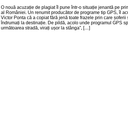
O nouă acuzație de plagiat îl pune într-o situație jenantă pe pri
al României. Un renumit producător de programe tip GPS, îl a
Victor Ponta că a copiat fără jenă toate frazele prin care șoferii
îndrumați la destinație. De pildă, acolo unde programul GPS sp
următoarea stradă, virați ușor la stânga”, […]