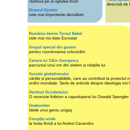
războiul pe al optulea front
descrisă de
Dosarul Epstein
cele mai importante dezvăluiri
România devine Turnul Babel
cele mai noi date Eurostat
Grupul special din guvern
pentru coordonarea colonizării
Cariera lui Călin Georgescu
parcursul unui om din sistem și relațiile lui
Sursele globalismului
cărțile și personalitățile, care au contribuit la proiectul n
ordini mondiale. Serie de articole despre ideologia noi 
Declinul Occidentului
O recenzie foileton a capodoperei lui Oswald Spengler
Unabomber
Ideile unui geniu ucigaș
Corupția ucide
la fosta firmă a lui Andrei Caramitru