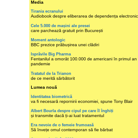
Media
Tirania ecranului
Audiobook despre eliberarea de dependența electroni
Cele 5.000 de mașini ale presei
care parchează gratuit prin București
Moment antologic
BBC prezice prăbușirea unei clădiri
Isprăvile Big Pharma
Fentanilul a omorât 100.000 de americani în primul an
pandemie
Tratatul de la Trianon
de ce merită sărbătorit
Lumea nouă
Identitatea biometrică
va fi necesară repornirii economiei, spune Tony Blair
Albert Bourla despre cipul pe care îl înghiți
și transmite dacă ți-ai luat tratamentul
Era nevoie de o femeie frumoasă
Să învețe omul contemporan să fie bărbat