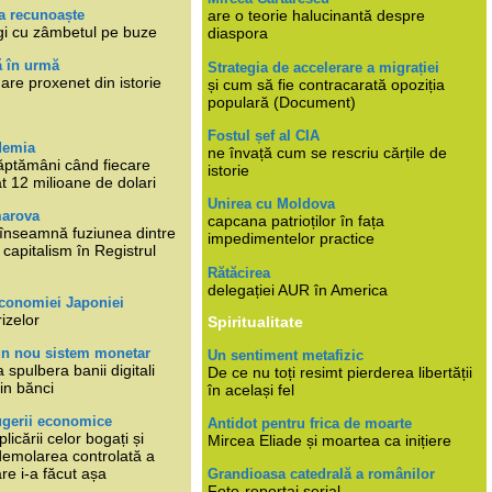
a recunoaște
are o teorie halucinantă despre
gi cu zâmbetul pe buze
diaspora
ă în urmă
Strategia de accelerare a migrației
are proxenet din istorie
și cum să fie contracarată opoziția
populară (Document)
Fostul șef al CIA
demia
ne învață cum se rescriu cărțile de
ăptămâni când fiecare
istorie
at 12 milioane de dolari
Unirea cu Moldova
marova
capcana patrioților în fața
li înseamnă fuziunea dintre
impedimentelor practice
capitalism în Registrul
Rătăcirea
delegației AUR în America
economiei Japoniei
rizelor
Spiritualitate
un nou sistem monetar
Un sentiment metafizic
 spulbera banii digitali
De ce nu toți resimt pierderea libertății
in bănci
în același fel
ugerii economice
Antidot pentru frica de moarte
plicării celor bogați și
Mircea Eliade și moartea ca inițiere
 demolarea controlată a
re i-a făcut așa
Grandioasa catedrală a românilor
Foto-reportaj serial