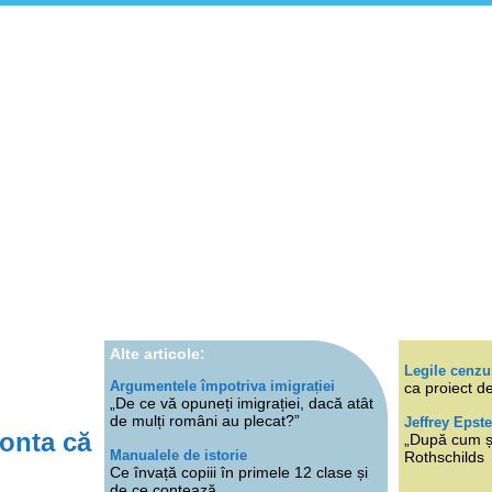
Alte articole:
Legile cenzu
Argumentele împotriva imigrației
ca proiect de
„De ce vă opuneți imigrației, dacă atât
de mulți români au plecat?”
Jeffrey Epste
Ponta că
„După cum ști
Manualele de istorie
Rothschilds
Ce învață copiii în primele 12 clase și
de ce contează