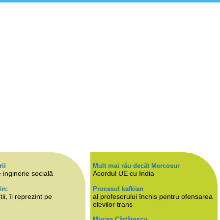
rii
Mult mai rău decât Mercosur
 inginerie socială
Acordul UE cu India
in:
Procesul kafkian
i, îi reprezint pe
al profesorului închis pentru ofensarea
elevilor trans
Mircea Cărtărescu