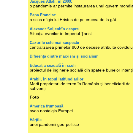
Jacques Attali, în 2009:
o pandemie ar permite instaurarea unui guvern mondia
Papa Francisc
a scos efigia lui Hristos de pe crucea de la gât
Alexandr Soljenițîn despre
Situația evreilor în Imperiul Țarist
Cazurile cele mai suspecte
centralizarea primelor 800 de decese atribuite covidulu
Diferența dintre marxism și socialism
Educația sexuală în școli
proiectul de inginerie socială din spatele bunelor intenți
Arabii, în topul latifundiarilor
Marii proprietari de teren în România și beneficiarii de
subvenții
Foto
America frumoasă
avea nostalgia Europei
Hărțile
unei pandemii geo-politice