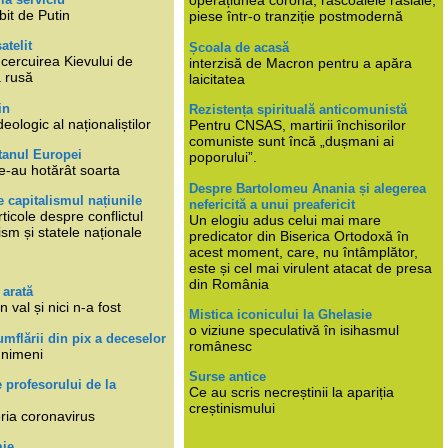
operațiunea corona, răscoalele rasiale,
bit de Putin
piese într-o tranziție postmodernă
atelit
Școala de acasă
ncercuirea Kievului de
interzisă de Macron pentru a apăra
a rusă
laicitatea
in
Rezistența spirituală anticomunistă
deologic al naționaliștilor
Pentru CNSAS, martirii închisorilor
comuniste sunt încă „dușmani ai
tanul Europei
poporului”.
e-au hotărât soarta
Despre Bartolomeu Anania și alegerea
 capitalismul națiunile
nefericită a unui preafericit
ticole despre conflictul
Un elogiu adus celui mai mare
lism și statele naționale
predicator din Biserica Ortodoxă în
acest moment, care, nu întâmplător,
este și cel mai virulent atacat de presa
din România
 arată
n val și nici n-a fost
Mistica iconicului la Ghelasie
o viziune speculativă în isihasmul
umflării din pix a deceselor
românesc
 nimeni
Surse antice
e profesorului de la
Ce au scris necreștinii la apariția
creștinismului
eria coronavirus
mie