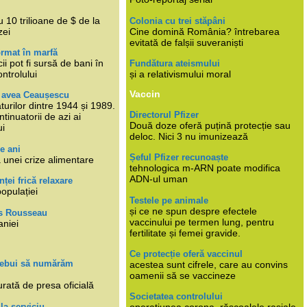
i
 10 trilioane de $ de la
Colonia cu trei stăpâni
zei
Cine domină România? întrebarea
evitată de falșii suveraniști
rmat în marfă
cii pot fi sursă de bani în
Fundătura ateismului
ntrolului
și a relativismului moral
Vaccin
e avea Ceaușescu
turilor dintre 1944 și 1989.
Directorul Pfizer
tinuatorii de azi ai
Două doze oferă puțină protecție sau
ui
deloc. Nici 3 nu imunizează
e ani
Șeful Pfizer recunoaște
 unei crize alimentare
tehnologica m-ARN poate modifica
ADN-ul uman
nței frică relaxare
populației
Testele pe animale
și ce ne spun despre efectele
s Rousseau
vaccinului pe termen lung, pentru
aniei
fertilitate și femei gravide.
Ce protecție oferă vaccinul
trebui să numărăm
acestea sunt cifrele, care au convins
oamenii să se vaccineze
rată de presa oficială
Societatea controlului
 la serviciu