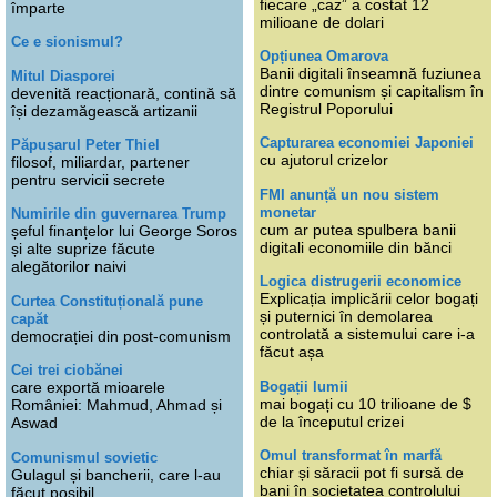
fiecare „caz” a costat 12
împarte
milioane de dolari
Ce e sionismul?
Opțiunea Omarova
Banii digitali înseamnă fuziunea
Mitul Diasporei
dintre comunism și capitalism în
devenită reacționară, contină să
Registrul Poporului
își dezamăgească artizanii
Capturarea economiei Japoniei
Păpușarul Peter Thiel
cu ajutorul crizelor
filosof, miliardar, partener
pentru servicii secrete
FMI anunță un nou sistem
monetar
Numirile din guvernarea Trump
cum ar putea spulbera banii
șeful finanțelor lui George Soros
digitali economiile din bănci
și alte suprize făcute
alegătorilor naivi
Logica distrugerii economice
Explicația implicării celor bogați
Curtea Constituțională pune
și puternici în demolarea
capăt
controlată a sistemului care i-a
democrației din post-comunism
făcut așa
Cei trei ciobănei
Bogații lumii
care exportă mioarele
mai bogați cu 10 trilioane de $
României: Mahmud, Ahmad și
de la începutul crizei
Aswad
Omul transformat în marfă
Comunismul sovietic
chiar și săracii pot fi sursă de
Gulagul și bancherii, care l-au
bani în societatea controlului
făcut posibil