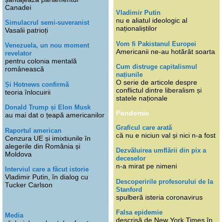
Canadei
Vladimir Putin
nu e aliatul ideologic al
Simulacrul semi-suveranist
naționaliștilor
Vasalii patrioți
Vom fi Pakistanul Europei
Venezuela, un nou moment
Americanii ne-au hotărât soarta
revelator
pentru colonia mentală
Cum distruge capitalismul
românească
națiunile
O serie de articole despre
Și Hotnews confirmă
conflictul dintre liberalism și
teoria înlocuirii
statele naționale
Donald Trump și Elon Musk
Pandemie
au mai dat o țeapă americanilor
Graficul care arată
Raportul american
că nu e niciun val și nici n-a fost
Cenzura UE și imixtiunile în
alegerile din România și
Dezvăluirea umflării din pix a
Moldova
deceselor
n-a mirat pe nimeni
Interviul care a făcut istorie
Vladimir Putin, în dialog cu
Descoperirile profesorului de la
Tucker Carlson
Stanford
spulberă isteria coronavirus
Falsa epidemie
Media
descrisă de New York Times în