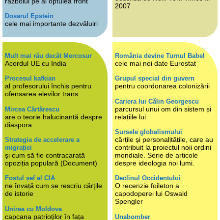
războiul pe al optulea front
2007
Dosarul Epstein
cele mai importante dezvăluiri
Mult mai rău decât Mercosur
România devine Turnul Babel
Acordul UE cu India
cele mai noi date Eurostat
Procesul kafkian
Grupul special din guvern
al profesorului închis pentru
pentru coordonarea colonizării
ofensarea elevilor trans
Cariera lui Călin Georgescu
parcursul unui om din sistem și
Mircea Cărtărescu
are o teorie halucinantă despre
relațiile lui
diaspora
Sursele globalismului
cărțile și personalitățile, care au
Strategia de accelerare a
contribuit la proiectul noii ordini
migrației
și cum să fie contracarată
mondiale. Serie de articole
opoziția populară (Document)
despre ideologia noi lumi.
Fostul șef al CIA
Declinul Occidentului
ne învață cum se rescriu cărțile
O recenzie foileton a
de istorie
capodoperei lui Oswald
Spengler
Unirea cu Moldova
capcana patrioților în fața
Unabomber