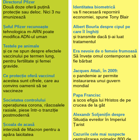
Directorul Pfizer
Două doze oferă puțină
Identitatea biometrică
protecție sau deloc. Nici 3 nu
va fi necesară repornirii
imunizează
economiei, spune Tony Blair
Șeful Pfizer recunoaște
Albert Bourla despre cipul pe
tehnologica m-ARN poate
care îl înghiți
modifica ADN-ul uman
și transmite dacă ți-ai luat
tratamentul
Testele pe animale
și ce ne spun despre efectele
Era nevoie de o femeie frumoasă
vaccinului pe termen lung,
Să învețe omul contemporan să
pentru fertilitate și femei
fie bărbat
gravide.
Jacques Attali, în 2009:
o pandemie ar permite
Ce protecție oferă vaccinul
acestea sunt cifrele, care au
instaurarea unui guvern
convins oamenii să se
mondial
vaccineze
Papa Francisc
a scos efigia lui Hristos de pe
Societatea controlului
operațiunea corona, răscoalele
crucea de la gât
rasiale, piese într-o tranziție
Alexandr Soljenițîn despre
postmodernă
Situația evreilor în Imperiul
Țarist
Școala de acasă
interzisă de Macron pentru a
Cazurile cele mai suspecte
apăra laicitatea
centralizarea primelor 800 de