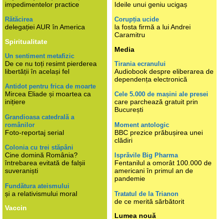
impedimentelor practice
Ideile unui geniu ucigaș
Rătăcirea
Corupția ucide
delegației AUR în America
la fosta firmă a lui Andrei
Caramitru
Spiritualitate
Media
Un sentiment metafizic
De ce nu toți resimt pierderea
Tirania ecranului
libertății în același fel
Audiobook despre eliberarea de
dependența electronică
Antidot pentru frica de moarte
Mircea Eliade și moartea ca
Cele 5.000 de mașini ale presei
inițiere
care parchează gratuit prin
București
Grandioasa catedrală a
românilor
Moment antologic
Foto-reportaj serial
BBC prezice prăbușirea unei
clădiri
Colonia cu trei stăpâni
Cine domină România?
Isprăvile Big Pharma
întrebarea evitată de falșii
Fentanilul a omorât 100.000 de
suveraniști
americani în primul an de
pandemie
Fundătura ateismului
și a relativismului moral
Tratatul de la Trianon
de ce merită sărbătorit
Vaccin
Lumea nouă