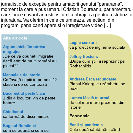
jurnalistic de exceptie pentru amatorii genului “panarama”,
moment la care a pus umarul Cristian Boureanu, parlamentarul
care, orice cuvant ar rosti, isi umfla obrajii ca pentru a slobozi o
injuratura. Va oferim in cele ce urmeaza, selectiuni din
program, pana cand apare si o inregistrare video […]
Alte articole:
Legile cenzurii
Argumentele împotriva
ca proiect de inginerie socială
imigrației
„De ce vă opuneți imigrației,
Jeffrey Epstein:
dacă atât de mulți români au
„După cum știi, îi reprezint pe
plecat?”
Rothschilds
Manualele de istorie
Andreea Esca recunoaște
Ce învață copiii în primele 12
Planul Kalergi cu zâmbetul pe
clase și de ce contează
buze
Bucureștiul peste 5 ani
Lumea lăsată în urmă
1 din 4 locuitori vin de peste
de cel mai mare proxenet din
hotare
istorie
Chiolhanul
Economie
ca formă de discriminare
Banii și pandemia
Bugetul României
Cele două săptămâni când
cum se adună și cum se