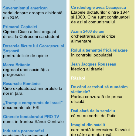
Ce ideologie avea Ceaușescu
Suveranismul american
Etapele dictaturilor dintre 1944
serial despre dreapta disidentă
și 1989. Cine sunt continuatorii
din SUA
de azi ai comunismului
Primarul Capitalei
Acum 2400 de ani
Ciprian Ciucu a fost angajat
orchestrarea unei crize
direct la Cotroceni ca student
alimentare
Dosarele făcute lui Georgescu și
Rolul alternanței frică relaxare
Șoșoacă
în controlul populației
pentru delicte de opinie
Jean Jacques Rousseau
Marea Britanie
ideolog al tiraniei
regresul unei societăți a
progresului
Război
Resursele României
De când ar trebui să numărăm
Cine exploatează mineralele la
victimele?
noi în țară
Partea cenzurată de presa
oficială
„Trump e compromis de Israel”
documente ale FBI
Dați afară de la serviciu
că nu au vorbit de Putin
Ginerele fondatorului PRO TV
numit în fruntea Băncii Centrale
Imagini din satelit
care arată încercuirea Kievului
Industria pornografiei
de către armata rusă
șantajează parlamentul