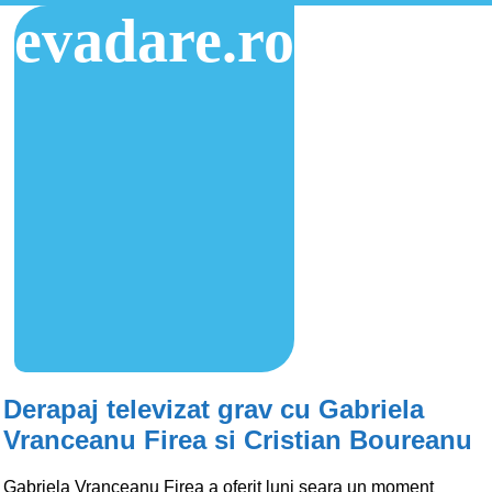
evadare.ro
Derapaj televizat grav cu Gabriela
Vranceanu Firea si Cristian Boureanu
Gabriela Vranceanu Firea a oferit luni seara un moment