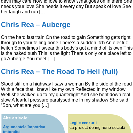
devil may care How Id love to know What goes on in there She
needs your love She needs it every day But speak of love See
her laugh and run […]
Chris Rea – Auberge
On the hard fast train On the road to gain Something gets right
through to your telling bone There’s a sudden itch An electric
twitch Sometimes I swear this body’s got a mind of its own This
is the naked truth This is the light There’s only one place left to
go Auberge You meet […]
Chris Rea – The Road To Hell (full)
Stood still on a highway I saw a woman By the side of the road
With a face that I knew like my own Reflected in my window
Well she walked up to my quarterlight And she bent down real
slow A fearful pressure paralysed me In my shadow She said
“Son, what are you […]
Alte articole:
Legile cenzurii
Argumentele împotriva
ca proiect de inginerie socială
imigrației