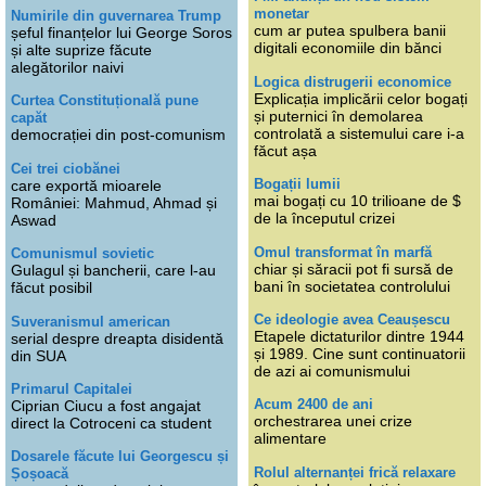
monetar
Numirile din guvernarea Trump
cum ar putea spulbera banii
șeful finanțelor lui George Soros
digitali economiile din bănci
și alte suprize făcute
alegătorilor naivi
Logica distrugerii economice
Explicația implicării celor bogați
Curtea Constituțională pune
și puternici în demolarea
capăt
controlată a sistemului care i-a
democrației din post-comunism
făcut așa
Cei trei ciobănei
Bogații lumii
care exportă mioarele
mai bogați cu 10 trilioane de $
României: Mahmud, Ahmad și
de la începutul crizei
Aswad
Omul transformat în marfă
Comunismul sovietic
chiar și săracii pot fi sursă de
Gulagul și bancherii, care l-au
bani în societatea controlului
făcut posibil
Ce ideologie avea Ceaușescu
Suveranismul american
Etapele dictaturilor dintre 1944
serial despre dreapta disidentă
și 1989. Cine sunt continuatorii
din SUA
de azi ai comunismului
Primarul Capitalei
Acum 2400 de ani
Ciprian Ciucu a fost angajat
orchestrarea unei crize
direct la Cotroceni ca student
alimentare
Dosarele făcute lui Georgescu și
Rolul alternanței frică relaxare
Șoșoacă