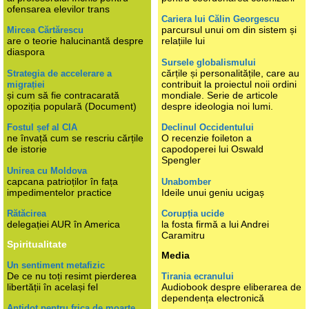
ofensarea elevilor trans
Cariera lui Călin Georgescu
parcursul unui om din sistem și
Mircea Cărtărescu
are o teorie halucinantă despre
relațiile lui
diaspora
Sursele globalismului
cărțile și personalitățile, care au
Strategia de accelerare a
contribuit la proiectul noii ordini
migrației
și cum să fie contracarată
mondiale. Serie de articole
opoziția populară (Document)
despre ideologia noi lumi.
Fostul șef al CIA
Declinul Occidentului
ne învață cum se rescriu cărțile
O recenzie foileton a
de istorie
capodoperei lui Oswald
Spengler
Unirea cu Moldova
capcana patrioților în fața
Unabomber
impedimentelor practice
Ideile unui geniu ucigaș
Rătăcirea
Corupția ucide
delegației AUR în America
la fosta firmă a lui Andrei
Caramitru
Spiritualitate
Media
Un sentiment metafizic
De ce nu toți resimt pierderea
Tirania ecranului
libertății în același fel
Audiobook despre eliberarea de
dependența electronică
Antidot pentru frica de moarte