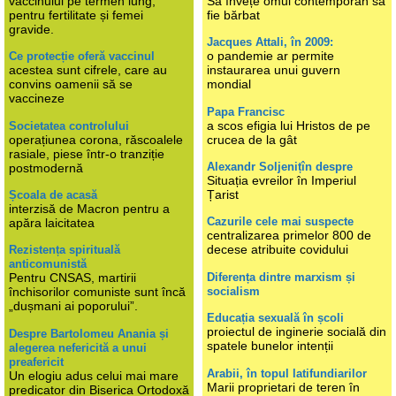
vaccinului pe termen lung,
Să învețe omul contemporan să
pentru fertilitate și femei
fie bărbat
gravide.
Jacques Attali, în 2009:
o pandemie ar permite
Ce protecție oferă vaccinul
acestea sunt cifrele, care au
instaurarea unui guvern
convins oamenii să se
mondial
vaccineze
Papa Francisc
a scos efigia lui Hristos de pe
Societatea controlului
operațiunea corona, răscoalele
crucea de la gât
rasiale, piese într-o tranziție
Alexandr Soljenițîn despre
postmodernă
Situația evreilor în Imperiul
Țarist
Școala de acasă
interzisă de Macron pentru a
Cazurile cele mai suspecte
apăra laicitatea
centralizarea primelor 800 de
decese atribuite covidului
Rezistența spirituală
anticomunistă
Diferența dintre marxism și
Pentru CNSAS, martirii
socialism
închisorilor comuniste sunt încă
„dușmani ai poporului”.
Educația sexuală în școli
proiectul de inginerie socială din
Despre Bartolomeu Anania și
spatele bunelor intenții
alegerea nefericită a unui
preafericit
Arabii, în topul latifundiarilor
Un elogiu adus celui mai mare
Marii proprietari de teren în
predicator din Biserica Ortodoxă