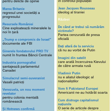
în controlul populației
pentru delicte de opinie
Jean Jacques Rousseau
Marea Britanie
ideolog al tiraniei
regresul unei societăți a
progresului
Război
Resursele României
De când ar trebui să numărăm
Cine exploatează mineralele la
victimele?
noi în țară
Partea cenzurată de presa
oficială
„Trump e compromis de Israel”
documente ale FBI
Dați afară de la serviciu
că nu au vorbit de Putin
Ginerele fondatorului PRO TV
numit în fruntea Băncii Centrale
Imagini din satelit
care arată încercuirea Kievului
Industria pornografiei
de către armata rusă
șantajează parlamentul
Canadei
Vladimir Putin
nu e aliatul ideologic al
Simulacrul semi-suveranist
naționaliștilor
Vasalii patrioți
Vom fi Pakistanul Europei
Venezuela, un nou moment
Americanii ne-au hotărât soarta
revelator
pentru colonia mentală
Cum distruge capitalismul
românească
națiunile
O serie de articole despre
Și Hotnews confirmă