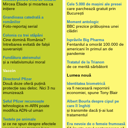
Mircea Eliade și moartea ca
Cele 5.000 de mașini ale presei
inițiere
care parchează gratuit prin
București
Grandioasa catedrală a
românilor
Moment antologic
Foto-reportaj serial
BBC prezice prăbușirea unei
clădiri
Colonia cu trei stăpâni
Cine domină România?
Isprăvile Big Pharma
întrebarea evitată de falșii
Fentanilul a omorât 100.000 de
suveraniști
americani în primul an de
pandemie
Fundătura ateismului
și a relativismului moral
Tratatul de la Trianon
de ce merită sărbătorit
Vaccin
Lumea nouă
Directorul Pfizer
Două doze oferă puțină
Identitatea biometrică
protecție sau deloc. Nici 3 nu
va fi necesară repornirii
imunizează
economiei, spune Tony Blair
Șeful Pfizer recunoaște
Albert Bourla despre cipul pe
tehnologica m-ARN poate
care îl înghiți
modifica ADN-ul uman
și transmite dacă ți-ai luat
tratamentul
Testele pe animale
și ce ne spun despre efectele
Era nevoie de o femeie frumoasă