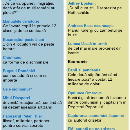
„De ce vă opuneți imigrației,
Jeffrey Epstein:
dacă atât de mulți români au
„După cum știi, îi reprezint pe
plecat?”
Rothschilds
Manualele de istorie
Andreea Esca recunoaște
Ce învață copiii în primele 12
Planul Kalergi cu zâmbetul pe
clase și de ce contează
buze
Bucureștiul peste 5 ani
Lumea lăsată în urmă
1 din 4 locuitori vin de peste
de cel mai mare proxenet din
hotare
istorie
Chiolhanul
Economie
ca formă de discriminare
Banii și pandemia
Bugetul României
Cele două săptămâni când
cum se adună și cum se
fiecare „caz” a costat 12
împarte
milioane de dolari
Ce e sionismul?
Opțiunea Omarova
Banii digitali înseamnă fuziunea
Mitul Diasporei
dintre comunism și capitalism în
devenită reacționară, contină să
Registrul Poporului
își dezamăgească artizanii
Capturarea economiei Japoniei
Păpușarul Peter Thiel
cu ajutorul crizelor
filosof, miliardar, partener
pentru servicii secrete
FMI anunță un nou sistem