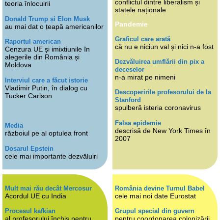
conflictul dintre liberalism și
teoria înlocuirii
statele naționale
Donald Trump și Elon Musk
Pandemie
au mai dat o țeapă americanilor
Graficul care arată
Raportul american
că nu e niciun val și nici n-a fost
Cenzura UE și imixtiunile în
alegerile din România și
Dezvăluirea umflării din pix a
Moldova
deceselor
n-a mirat pe nimeni
Interviul care a făcut istorie
Vladimir Putin, în dialog cu
Descoperirile profesorului de la
Tucker Carlson
Stanford
spulberă isteria coronavirus
Falsa epidemie
Media
descrisă de New York Times în
războiul pe al optulea front
2007
Dosarul Epstein
cele mai importante dezvăluiri
Mult mai rău decât Mercosur
România devine Turnul Babel
Acordul UE cu India
cele mai noi date Eurostat
Procesul kafkian
Grupul special din guvern
al profesorului închis pentru
pentru coordonarea colonizării