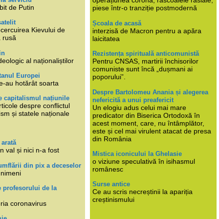
operațiunea corona, răscoalele rasiale,
bit de Putin
piese într-o tranziție postmodernă
atelit
Școala de acasă
ncercuirea Kievului de
interzisă de Macron pentru a apăra
a rusă
laicitatea
in
Rezistența spirituală anticomunistă
deologic al naționaliștilor
Pentru CNSAS, martirii închisorilor
comuniste sunt încă „dușmani ai
tanul Europei
poporului”.
e-au hotărât soarta
Despre Bartolomeu Anania și alegerea
 capitalismul națiunile
nefericită a unui preafericit
ticole despre conflictul
Un elogiu adus celui mai mare
lism și statele naționale
predicator din Biserica Ortodoxă în
acest moment, care, nu întâmplător,
este și cel mai virulent atacat de presa
din România
 arată
n val și nici n-a fost
Mistica iconicului la Ghelasie
o viziune speculativă în isihasmul
umflării din pix a deceselor
românesc
 nimeni
Surse antice
e profesorului de la
Ce au scris necreștinii la apariția
creștinismului
eria coronavirus
mie