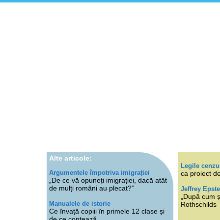
Alte articole:
Legile cenzu
Argumentele împotriva imigrației
ca proiect de
„De ce vă opuneți imigrației, dacă atât
de mulți români au plecat?”
Jeffrey Epste
„După cum ști
Manualele de istorie
Rothschilds
Ce învață copiii în primele 12 clase și
de ce contează