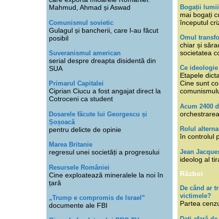
Bogații lumi
Mahmud, Ahmad și Aswad
mai bogați cu
începutul cri
Comunismul sovietic
Gulagul și bancherii, care l-au făcut
Omul transfo
posibil
chiar și săra
societatea co
Suveranismul american
serial despre dreapta disidentă din
Ce ideologi
SUA
Etapele dicta
Cine sunt con
Primarul Capitalei
Ciprian Ciucu a fost angajat direct la
comunismul
Cotroceni ca student
Acum 2400 d
orchestrarea
Dosarele făcute lui Georgescu și
Șoșoacă
Rolul alterna
pentru delicte de opinie
în controlul 
Marea Britanie
Jean Jacque
regresul unei societăți a progresului
ideolog al tir
Resursele României
Război
Cine exploatează mineralele la noi în
țară
De când ar 
victimele?
„Trump e compromis de Israel”
Partea cenzu
documente ale FBI
Dați afară de