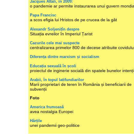
Jacques Attali, în 2009:
o pandemie ar permite instaurarea unui guvern mondia
Papa Francisc
a scos efigia lui Hristos de pe crucea de la gât
Alexandr Soljenițîn despre
Situația evreilor în Imperiul Țarist
Cazurile cele mai suspecte
centralizarea primelor 800 de decese atribuite covidulu
Diferența dintre marxism și socialism
Educația sexuală în școli
proiectul de inginerie socială din spatele bunelor intenți
Arabii, în topul latifundiarilor
Marii proprietari de teren în România și beneficiarii de
subvenții
Foto
America frumoasă
avea nostalgia Europei
Hărțile
unei pandemii geo-politice