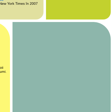
 New York Times în 2007
oii
lumi.