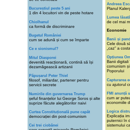
Andreea Esc
Planul Kaler
Bucureștiul peste 5 ani
1 din 4 locuitori vin de peste hotare
Lumea lăsat
de cel mai m
Chiolhanul
ca formă de discriminare
Economie
Bugetul României
Banii și pan
cum se adună și cum se împarte
Cele două s
„caz” a cost
Ce e sionismul?
Opțiunea O
Mitul Diasporei
Banii digita
devenită reacționară, contină să își
comunism și 
dezamăgească artizanii
Poporului
Păpușarul Peter Thiel
Capturarea 
filosof, miliardar, partener pentru
cu ajutorul c
servicii secrete
FMI anunță 
Numirile din guvernarea Trump
cum ar putea
șeful finanțelor lui George Soros și alte
economiile d
suprize făcute alegătorilor naivi
Logica distr
Curtea Constituțională pune capăt
Explicația im
democrației din post-comunism
puternici în
sistemului ca
Cei trei ciobănei
care exportă mioarele României: