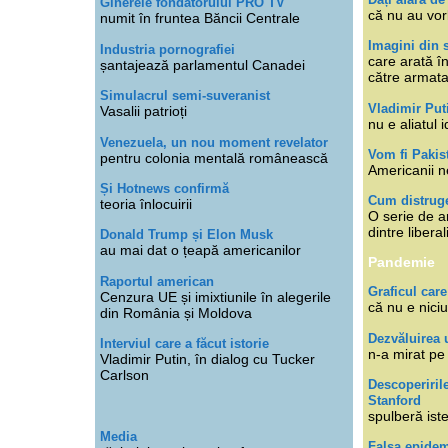
Ginerele fondatorului PRO TV
că nu au vor
numit în fruntea Băncii Centrale
Imagini din s
Industria pornografiei
care arată î
șantajează parlamentul Canadei
către armat
Simulacrul semi-suveranist
Vladimir Put
Vasalii patrioți
nu e aliatul i
Venezuela, un nou moment revelator
Vom fi Pakis
pentru colonia mentală românească
Americanii n
Și Hotnews confirmă
Cum distruge
teoria înlocuirii
O serie de ar
dintre libera
Donald Trump și Elon Musk
au mai dat o țeapă americanilor
Pandemie
Raportul american
Graficul care
Cenzura UE și imixtiunile în alegerile
că nu e niciu
din România și Moldova
Dezvăluirea 
Interviul care a făcut istorie
n-a mirat pe
Vladimir Putin, în dialog cu Tucker
Carlson
Descoperiril
Stanford
spulberă ist
Media
Falsa epide