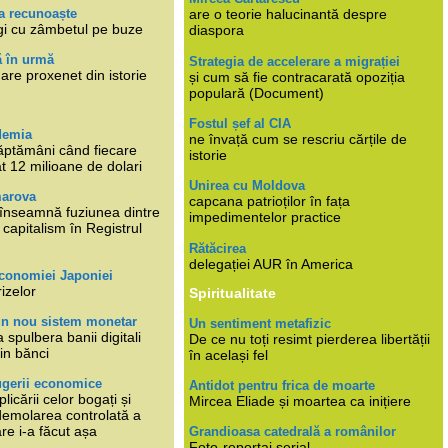
a recunoaște
are o teorie halucinantă despre
gi cu zâmbetul pe buze
diaspora
ă în urmă
Strategia de accelerare a migrației
are proxenet din istorie
și cum să fie contracarată opoziția
populară (Document)
Fostul șef al CIA
demia
ne învață cum se rescriu cărțile de
ăptămâni când fiecare
istorie
at 12 milioane de dolari
Unirea cu Moldova
marova
capcana patrioților în fața
li înseamnă fuziunea dintre
impedimentelor practice
capitalism în Registrul
Rătăcirea
delegației AUR în America
economiei Japoniei
rizelor
Spiritualitate
un nou sistem monetar
Un sentiment metafizic
 spulbera banii digitali
De ce nu toți resimt pierderea libertății
in bănci
în același fel
ugerii economice
Antidot pentru frica de moarte
plicării celor bogați și
Mircea Eliade și moartea ca inițiere
 demolarea controlată a
re i-a făcut așa
Grandioasa catedrală a românilor
Foto-reportaj serial