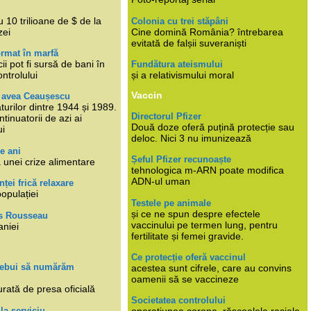
i
 10 trilioane de $ de la
Colonia cu trei stăpâni
zei
Cine domină România? întrebarea
evitată de falșii suveraniști
rmat în marfă
cii pot fi sursă de bani în
Fundătura ateismului
ntrolului
și a relativismului moral
Vaccin
e avea Ceaușescu
turilor dintre 1944 și 1989.
Directorul Pfizer
tinuatorii de azi ai
Două doze oferă puțină protecție sau
ui
deloc. Nici 3 nu imunizează
e ani
Șeful Pfizer recunoaște
 unei crize alimentare
tehnologica m-ARN poate modifica
ADN-ul uman
nței frică relaxare
populației
Testele pe animale
și ce ne spun despre efectele
s Rousseau
vaccinului pe termen lung, pentru
aniei
fertilitate și femei gravide.
Ce protecție oferă vaccinul
trebui să numărăm
acestea sunt cifrele, care au convins
oamenii să se vaccineze
rată de presa oficială
Societatea controlului
 la serviciu