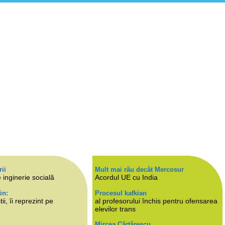
rii
Mult mai rău decât Mercosur
 inginerie socială
Acordul UE cu India
in:
Procesul kafkian
i, îi reprezint pe
al profesorului închis pentru ofensarea
elevilor trans
Mircea Cărtărescu