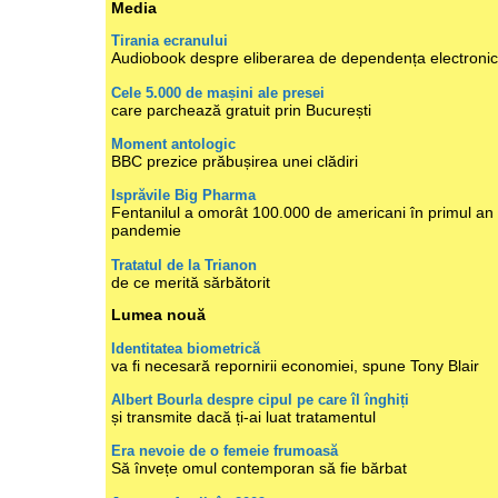
Media
Tirania ecranului
Audiobook despre eliberarea de dependența electroni
Cele 5.000 de mașini ale presei
care parchează gratuit prin București
Moment antologic
BBC prezice prăbușirea unei clădiri
Isprăvile Big Pharma
Fentanilul a omorât 100.000 de americani în primul an
pandemie
Tratatul de la Trianon
de ce merită sărbătorit
Lumea nouă
Identitatea biometrică
va fi necesară repornirii economiei, spune Tony Blair
Albert Bourla despre cipul pe care îl înghiți
și transmite dacă ți-ai luat tratamentul
Era nevoie de o femeie frumoasă
Să învețe omul contemporan să fie bărbat