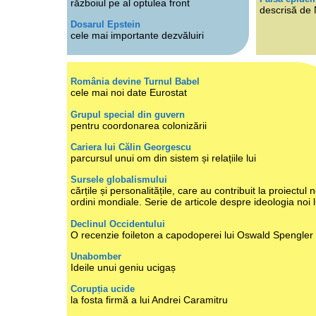
războiul pe al optulea front
descrisă de
Dosarul Epstein
cele mai importante dezvăluiri
România devine Turnul Babel
cele mai noi date Eurostat
Grupul special din guvern
pentru coordonarea colonizării
Cariera lui Călin Georgescu
parcursul unui om din sistem și relațiile lui
Sursele globalismului
cărțile și personalitățile, care au contribuit la proiectul n
ordini mondiale. Serie de articole despre ideologia noi 
Declinul Occidentului
O recenzie foileton a capodoperei lui Oswald Spengler
Unabomber
Ideile unui geniu ucigaș
Corupția ucide
la fosta firmă a lui Andrei Caramitru