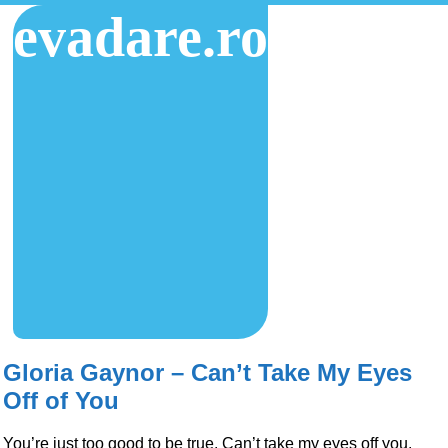
evadare.ro
Gloria Gaynor – Can’t Take My Eyes
Off of You
You’re just too good to be true. Can’t take my eyes off you.