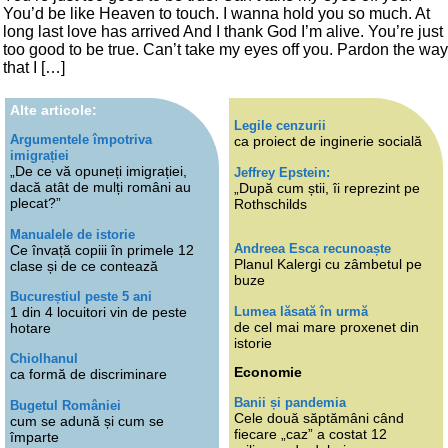
You’d be like Heaven to touch. I wanna hold you so much. At
long last love has arrived And I thank God I’m alive. You’re just
too good to be true. Can’t take my eyes off you. Pardon the way
that I […]
Alte articole:
Legile cenzurii
Argumentele împotriva
ca proiect de inginerie socială
imigrației
„De ce vă opuneți imigrației,
Jeffrey Epstein:
dacă atât de mulți români au
„După cum știi, îi reprezint pe
plecat?”
Rothschilds
Manualele de istorie
Andreea Esca recunoaște
Ce învață copiii în primele 12
Planul Kalergi cu zâmbetul pe
clase și de ce contează
buze
Bucureștiul peste 5 ani
Lumea lăsată în urmă
1 din 4 locuitori vin de peste
de cel mai mare proxenet din
hotare
istorie
Chiolhanul
Economie
ca formă de discriminare
Banii și pandemia
Bugetul României
Cele două săptămâni când
cum se adună și cum se
fiecare „caz” a costat 12
împarte