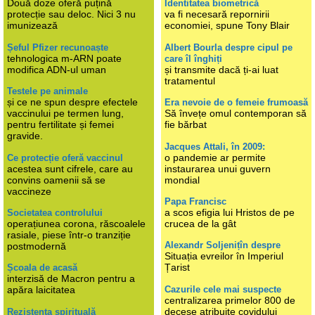
Două doze oferă puțină
Identitatea biometrică
protecție sau deloc. Nici 3 nu
va fi necesară repornirii
imunizează
economiei, spune Tony Blair
Șeful Pfizer recunoaște
Albert Bourla despre cipul pe
tehnologica m-ARN poate
care îl înghiți
modifica ADN-ul uman
și transmite dacă ți-ai luat
tratamentul
Testele pe animale
și ce ne spun despre efectele
Era nevoie de o femeie frumoasă
vaccinului pe termen lung,
Să învețe omul contemporan să
pentru fertilitate și femei
fie bărbat
gravide.
Jacques Attali, în 2009:
o pandemie ar permite
Ce protecție oferă vaccinul
acestea sunt cifrele, care au
instaurarea unui guvern
convins oamenii să se
mondial
vaccineze
Papa Francisc
a scos efigia lui Hristos de pe
Societatea controlului
operațiunea corona, răscoalele
crucea de la gât
rasiale, piese într-o tranziție
Alexandr Soljenițîn despre
postmodernă
Situația evreilor în Imperiul
Țarist
Școala de acasă
interzisă de Macron pentru a
Cazurile cele mai suspecte
apăra laicitatea
centralizarea primelor 800 de
decese atribuite covidului
Rezistența spirituală