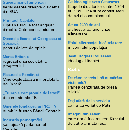
Ce ideologie avea Ceaușescu
Suveranismul american
Etapele dictaturilor dintre 1944
serial despre dreapta disidentă
și 1989. Cine sunt continuatorii
din SUA
de azi ai comunismului
Primarul Capitalei
Acum 2400 de ani
Ciprian Ciucu a fost angajat
orchestrarea unei crize
direct la Cotroceni ca student
alimentare
Dosarele făcute lui Georgescu și
Rolul alternanței frică relaxare
Șoșoacă
în controlul populației
pentru delicte de opinie
Jean Jacques Rousseau
Marea Britanie
ideolog al tiraniei
regresul unei societăți a
progresului
Război
Resursele României
De când ar trebui să numărăm
Cine exploatează mineralele la
victimele?
noi în țară
Partea cenzurată de presa
oficială
„Trump e compromis de Israel”
documente ale FBI
Dați afară de la serviciu
că nu au vorbit de Putin
Ginerele fondatorului PRO TV
numit în fruntea Băncii Centrale
Imagini din satelit
care arată încercuirea Kievului
Industria pornografiei
de către armata rusă
șantajează parlamentul
Canadei