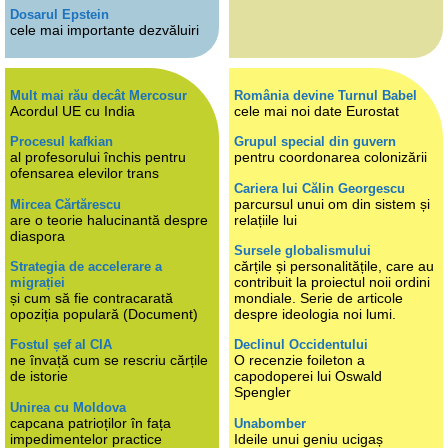
Dosarul Epstein
cele mai importante dezvăluiri
Mult mai rău decât Mercosur
România devine Turnul Babel
Acordul UE cu India
cele mai noi date Eurostat
Procesul kafkian
Grupul special din guvern
al profesorului închis pentru
pentru coordonarea colonizării
ofensarea elevilor trans
Cariera lui Călin Georgescu
parcursul unui om din sistem și
Mircea Cărtărescu
are o teorie halucinantă despre
relațiile lui
diaspora
Sursele globalismului
cărțile și personalitățile, care au
Strategia de accelerare a
contribuit la proiectul noii ordini
migrației
și cum să fie contracarată
mondiale. Serie de articole
opoziția populară (Document)
despre ideologia noi lumi.
Fostul șef al CIA
Declinul Occidentului
ne învață cum se rescriu cărțile
O recenzie foileton a
de istorie
capodoperei lui Oswald
Spengler
Unirea cu Moldova
capcana patrioților în fața
Unabomber
impedimentelor practice
Ideile unui geniu ucigaș