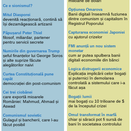
milioane de dolari
Ce e sionismul?
Opțiunea Omarova
Banii digitali înseamnă fuziunea
Mitul Diasporei
dintre comunism și capitalism în
devenită reacționară, contină să
Registrul Poporului
își dezamăgească artizanii
Capturarea economiei Japoniei
Păpușarul Peter Thiel
cu ajutorul crizelor
filosof, miliardar, partener
pentru servicii secrete
FMI anunță un nou sistem
monetar
Numirile din guvernarea Trump
cum ar putea spulbera banii
șeful finanțelor lui George Soros
digitali economiile din bănci
și alte suprize făcute
alegătorilor naivi
Logica distrugerii economice
Explicația implicării celor bogați
Curtea Constituțională pune
și puternici în demolarea
capăt
controlată a sistemului care i-a
democrației din post-comunism
făcut așa
Cei trei ciobănei
Bogații lumii
care exportă mioarele
mai bogați cu 10 trilioane de $
României: Mahmud, Ahmad și
de la începutul crizei
Aswad
Omul transformat în marfă
Comunismul sovietic
chiar și săracii pot fi sursă de
Gulagul și bancherii, care l-au
bani în societatea controlului
făcut posibil