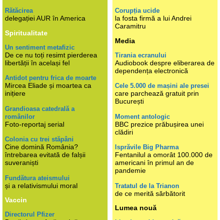
Rătăcirea
Corupția ucide
delegației AUR în America
la fosta firmă a lui Andrei
Caramitru
Spiritualitate
Media
Un sentiment metafizic
De ce nu toți resimt pierderea
Tirania ecranului
libertății în același fel
Audiobook despre eliberarea de
dependența electronică
Antidot pentru frica de moarte
Mircea Eliade și moartea ca
Cele 5.000 de mașini ale presei
inițiere
care parchează gratuit prin
București
Grandioasa catedrală a
românilor
Moment antologic
Foto-reportaj serial
BBC prezice prăbușirea unei
clădiri
Colonia cu trei stăpâni
Cine domină România?
Isprăvile Big Pharma
întrebarea evitată de falșii
Fentanilul a omorât 100.000 de
suveraniști
americani în primul an de
pandemie
Fundătura ateismului
și a relativismului moral
Tratatul de la Trianon
de ce merită sărbătorit
Vaccin
Lumea nouă
Directorul Pfizer