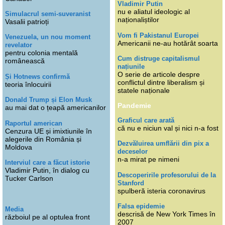
Vladimir Putin
nu e aliatul ideologic al
Simulacrul semi-suveranist
naționaliștilor
Vasalii patrioți
Vom fi Pakistanul Europei
Venezuela, un nou moment
Americanii ne-au hotărât soarta
revelator
pentru colonia mentală
Cum distruge capitalismul
românească
națiunile
O serie de articole despre
Și Hotnews confirmă
conflictul dintre liberalism și
teoria înlocuirii
statele naționale
Donald Trump și Elon Musk
Pandemie
au mai dat o țeapă americanilor
Graficul care arată
Raportul american
că nu e niciun val și nici n-a fost
Cenzura UE și imixtiunile în
alegerile din România și
Dezvăluirea umflării din pix a
Moldova
deceselor
n-a mirat pe nimeni
Interviul care a făcut istorie
Vladimir Putin, în dialog cu
Descoperirile profesorului de la
Tucker Carlson
Stanford
spulberă isteria coronavirus
Falsa epidemie
Media
descrisă de New York Times în
războiul pe al optulea front
2007