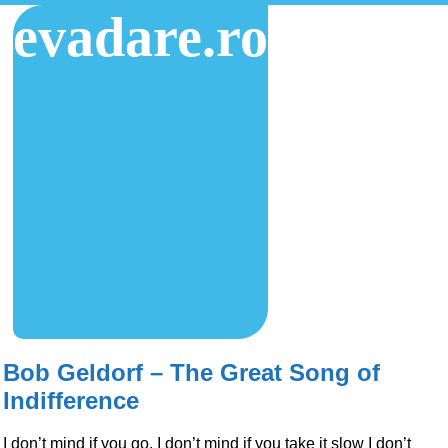
evadare.ro
Bob Geldorf – The Great Song of
Indifference
I don’t mind if you go, I don’t mind if you take it slow I don’t