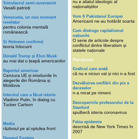
nu e aliatul ideologic al
Simulacrul semi-suveranist
naționaliștilor
Vasalii patrioți
Vom fi Pakistanul Europei
Venezuela, un nou moment
Americanii ne-au hotărât soarta
revelator
pentru colonia mentală
Cum distruge capitalismul
românească
națiunile
O serie de articole despre
Și Hotnews confirmă
conflictul dintre liberalism și
teoria înlocuirii
statele naționale
Donald Trump și Elon Musk
Pandemie
au mai dat o țeapă americanilor
Graficul care arată
Raportul american
că nu e niciun val și nici n-a fost
Cenzura UE și imixtiunile în
alegerile din România și
Dezvăluirea umflării din pix a
Moldova
deceselor
n-a mirat pe nimeni
Interviul care a făcut istorie
Vladimir Putin, în dialog cu
Descoperirile profesorului de la
Tucker Carlson
Stanford
spulberă isteria coronavirus
Falsa epidemie
Media
descrisă de New York Times în
războiul pe al optulea front
2007
Dosarul Epstein