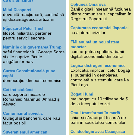
Ce e sionismul?
Opțiunea Omarova
Banii digitali înseamnă fuziunea
Mitul Diasporei
dintre comunism și capitalism în
devenită reacționară, contină să
Registrul Poporului
își dezamăgească artizanii
Capturarea economiei Japoniei
Păpușarul Peter Thiel
cu ajutorul crizelor
filosof, miliardar, partener
pentru servicii secrete
FMI anunță un nou sistem
monetar
Numirile din guvernarea Trump
cum ar putea spulbera banii
șeful finanțelor lui George Soros
digitali economiile din bănci
și alte suprize făcute
alegătorilor naivi
Logica distrugerii economice
Explicația implicării celor bogați
Curtea Constituțională pune
și puternici în demolarea
capăt
controlată a sistemului care i-a
democrației din post-comunism
făcut așa
Cei trei ciobănei
Bogații lumii
care exportă mioarele
mai bogați cu 10 trilioane de $
României: Mahmud, Ahmad și
de la începutul crizei
Aswad
Omul transformat în marfă
Comunismul sovietic
chiar și săracii pot fi sursă de
Gulagul și bancherii, care l-au
bani în societatea controlului
făcut posibil
Ce ideologie avea Ceaușescu
Suveranismul american