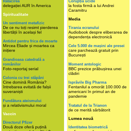
Rătăcirea
Corupția ucide
delegației AUR în America
la fosta firmă a lui Andrei
Caramitru
Spiritualitate
Media
Un sentiment metafizic
De ce nu toți resimt pierderea
Tirania ecranului
libertății în același fel
Audiobook despre eliberarea de
dependența electronică
Antidot pentru frica de moarte
Mircea Eliade și moartea ca
Cele 5.000 de mașini ale presei
inițiere
care parchează gratuit prin
București
Grandioasa catedrală a
românilor
Moment antologic
Foto-reportaj serial
BBC prezice prăbușirea unei
clădiri
Colonia cu trei stăpâni
Cine domină România?
Isprăvile Big Pharma
întrebarea evitată de falșii
Fentanilul a omorât 100.000 de
suveraniști
americani în primul an de
pandemie
Fundătura ateismului
și a relativismului moral
Tratatul de la Trianon
de ce merită sărbătorit
Vaccin
Lumea nouă
Directorul Pfizer
Două doze oferă puțină
Identitatea biometrică