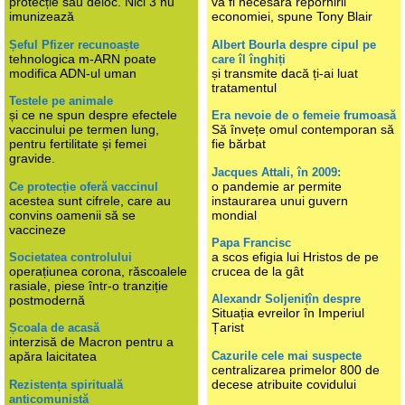
protecție sau deloc. Nici 3 nu
va fi necesară repornirii
imunizează
economiei, spune Tony Blair
Șeful Pfizer recunoaște
Albert Bourla despre cipul pe
tehnologica m-ARN poate
care îl înghiți
modifica ADN-ul uman
și transmite dacă ți-ai luat
tratamentul
Testele pe animale
și ce ne spun despre efectele
Era nevoie de o femeie frumoasă
vaccinului pe termen lung,
Să învețe omul contemporan să
pentru fertilitate și femei
fie bărbat
gravide.
Jacques Attali, în 2009:
o pandemie ar permite
Ce protecție oferă vaccinul
acestea sunt cifrele, care au
instaurarea unui guvern
convins oamenii să se
mondial
vaccineze
Papa Francisc
a scos efigia lui Hristos de pe
Societatea controlului
operațiunea corona, răscoalele
crucea de la gât
rasiale, piese într-o tranziție
Alexandr Soljenițîn despre
postmodernă
Situația evreilor în Imperiul
Țarist
Școala de acasă
interzisă de Macron pentru a
Cazurile cele mai suspecte
apăra laicitatea
centralizarea primelor 800 de
decese atribuite covidului
Rezistența spirituală
anticomunistă