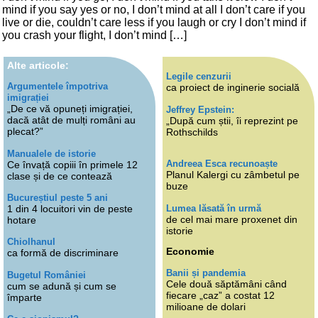
mind if you say yes or no, I don’t mind at all I don’t care if you
live or die, couldn’t care less if you laugh or cry I don’t mind if
you crash your flight, I don’t mind […]
Alte articole:
Legile cenzurii
Argumentele împotriva
ca proiect de inginerie socială
imigrației
„De ce vă opuneți imigrației,
Jeffrey Epstein:
dacă atât de mulți români au
„După cum știi, îi reprezint pe
plecat?”
Rothschilds
Manualele de istorie
Andreea Esca recunoaște
Ce învață copiii în primele 12
Planul Kalergi cu zâmbetul pe
clase și de ce contează
buze
Bucureștiul peste 5 ani
Lumea lăsată în urmă
1 din 4 locuitori vin de peste
de cel mai mare proxenet din
hotare
istorie
Chiolhanul
Economie
ca formă de discriminare
Banii și pandemia
Bugetul României
Cele două săptămâni când
cum se adună și cum se
fiecare „caz” a costat 12
împarte
milioane de dolari