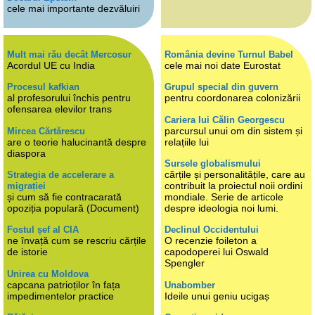
cele mai importante dezvăluiri
Mult mai rău decât Mercosur
România devine Turnul Babel
Acordul UE cu India
cele mai noi date Eurostat
Procesul kafkian
Grupul special din guvern
al profesorului închis pentru
pentru coordonarea colonizării
ofensarea elevilor trans
Cariera lui Călin Georgescu
parcursul unui om din sistem și
Mircea Cărtărescu
are o teorie halucinantă despre
relațiile lui
diaspora
Sursele globalismului
cărțile și personalitățile, care au
Strategia de accelerare a
contribuit la proiectul noii ordini
migrației
și cum să fie contracarată
mondiale. Serie de articole
opoziția populară (Document)
despre ideologia noi lumi.
Fostul șef al CIA
Declinul Occidentului
ne învață cum se rescriu cărțile
O recenzie foileton a
de istorie
capodoperei lui Oswald
Spengler
Unirea cu Moldova
capcana patrioților în fața
Unabomber
impedimentelor practice
Ideile unui geniu ucigaș