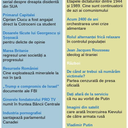
Etapele dictaturilor dintre 1944
serial despre dreapta disidentă
și 1989. Cine sunt continuatorii
din SUA
de azi ai comunismului
Primarul Capitalei
Acum 2400 de ani
Ciprian Ciucu a fost angajat
orchestrarea unei crize
direct la Cotroceni ca student
alimentare
Dosarele făcute lui Georgescu și
Rolul alternanței frică relaxare
Șoșoacă
în controlul populației
pentru delicte de opinie
Jean Jacques Rousseau
Marea Britanie
ideolog al tiraniei
regresul unei societăți a
progresului
Război
Resursele României
De când ar trebui să numărăm
Cine exploatează mineralele la
victimele?
noi în țară
Partea cenzurată de presa
oficială
„Trump e compromis de Israel”
documente ale FBI
Dați afară de la serviciu
că nu au vorbit de Putin
Ginerele fondatorului PRO TV
numit în fruntea Băncii Centrale
Imagini din satelit
care arată încercuirea Kievului
Industria pornografiei
de către armata rusă
șantajează parlamentul
Canadei
Vladimir Putin