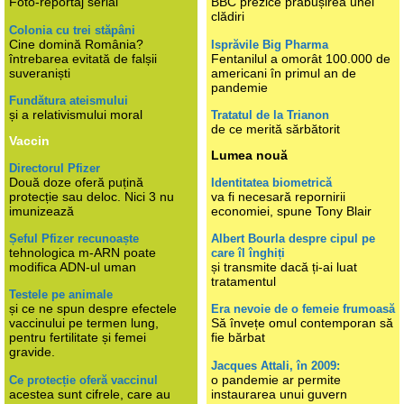
Foto-reportaj serial
BBC prezice prăbușirea unei
clădiri
Colonia cu trei stăpâni
Cine domină România?
Isprăvile Big Pharma
întrebarea evitată de falșii
Fentanilul a omorât 100.000 de
suveraniști
americani în primul an de
pandemie
Fundătura ateismului
și a relativismului moral
Tratatul de la Trianon
de ce merită sărbătorit
Vaccin
Lumea nouă
Directorul Pfizer
Două doze oferă puțină
Identitatea biometrică
protecție sau deloc. Nici 3 nu
va fi necesară repornirii
imunizează
economiei, spune Tony Blair
Șeful Pfizer recunoaște
Albert Bourla despre cipul pe
tehnologica m-ARN poate
care îl înghiți
modifica ADN-ul uman
și transmite dacă ți-ai luat
tratamentul
Testele pe animale
și ce ne spun despre efectele
Era nevoie de o femeie frumoasă
vaccinului pe termen lung,
Să învețe omul contemporan să
pentru fertilitate și femei
fie bărbat
gravide.
Jacques Attali, în 2009:
o pandemie ar permite
Ce protecție oferă vaccinul
acestea sunt cifrele, care au
instaurarea unui guvern