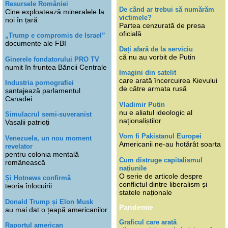
Resursele României
De când ar trebui să numărăm
Cine exploatează mineralele la
victimele?
noi în țară
Partea cenzurată de presa
oficială
„Trump e compromis de Israel”
documente ale FBI
Dați afară de la serviciu
că nu au vorbit de Putin
Ginerele fondatorului PRO TV
numit în fruntea Băncii Centrale
Imagini din satelit
care arată încercuirea Kievului
Industria pornografiei
de către armata rusă
șantajează parlamentul
Canadei
Vladimir Putin
nu e aliatul ideologic al
Simulacrul semi-suveranist
naționaliștilor
Vasalii patrioți
Vom fi Pakistanul Europei
Venezuela, un nou moment
Americanii ne-au hotărât soarta
revelator
pentru colonia mentală
Cum distruge capitalismul
românească
națiunile
O serie de articole despre
Și Hotnews confirmă
conflictul dintre liberalism și
teoria înlocuirii
statele naționale
Donald Trump și Elon Musk
Pandemie
au mai dat o țeapă americanilor
Graficul care arată
Raportul american