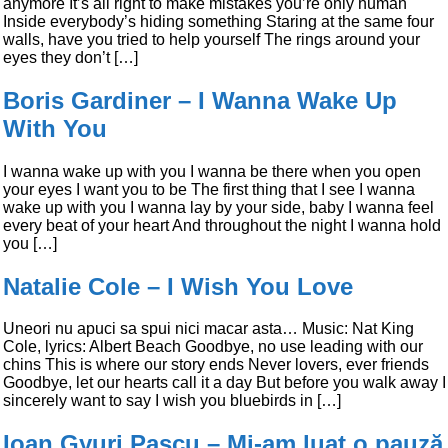
anymore It’s all right to make mistakes you’re only human
Inside everybody’s hiding something Staring at the same four
walls, have you tried to help yourself The rings around your
eyes they don’t […]
Boris Gardiner – I Wanna Wake Up
With You
I wanna wake up with you I wanna be there when you open
your eyes I want you to be The first thing that I see I wanna
wake up with you I wanna lay by your side, baby I wanna feel
every beat of your heart And throughout the night I wanna hold
you […]
Natalie Cole – I Wish You Love
Uneori nu apuci sa spui nici macar asta… Music: Nat King
Cole, lyrics: Albert Beach Goodbye, no use leading with our
chins This is where our story ends Never lovers, ever friends
Goodbye, let our hearts call it a day But before you walk away I
sincerely want to say I wish you bluebirds in […]
Ioan Gyuri Pascu – Mi-am luat o pauză