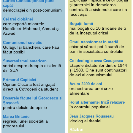
Explicația implicării celor bogați
Curtea Constituțională pune
și puternici în demolarea
capăt
controlată a sistemului care i-a
democrației din post-comunism
făcut așa
Cei trei ciobănei
Bogații lumii
care exportă mioarele
mai bogați cu 10 trilioane de $
României: Mahmud, Ahmad și
de la începutul crizei
Aswad
Omul transformat în marfă
Comunismul sovietic
chiar și săracii pot fi sursă de
Gulagul și bancherii, care l-au
bani în societatea controlului
făcut posibil
Ce ideologie avea Ceaușescu
Suveranismul american
Etapele dictaturilor dintre 1944
serial despre dreapta disidentă
și 1989. Cine sunt continuatorii
din SUA
de azi ai comunismului
Primarul Capitalei
Acum 2400 de ani
Ciprian Ciucu a fost angajat
orchestrarea unei crize
direct la Cotroceni ca student
alimentare
Dosarele făcute lui Georgescu și
Rolul alternanței frică relaxare
Șoșoacă
în controlul populației
pentru delicte de opinie
Jean Jacques Rousseau
Marea Britanie
ideolog al tiraniei
regresul unei societăți a
progresului
Război