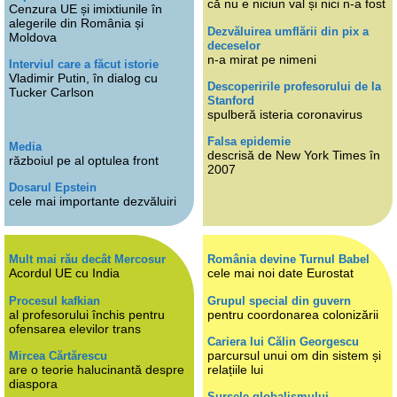
că nu e niciun val și nici n-a fost
Cenzura UE și imixtiunile în
alegerile din România și
Dezvăluirea umflării din pix a
Moldova
deceselor
n-a mirat pe nimeni
Interviul care a făcut istorie
Vladimir Putin, în dialog cu
Descoperirile profesorului de la
Tucker Carlson
Stanford
spulberă isteria coronavirus
Falsa epidemie
Media
descrisă de New York Times în
războiul pe al optulea front
2007
Dosarul Epstein
cele mai importante dezvăluiri
Mult mai rău decât Mercosur
România devine Turnul Babel
Acordul UE cu India
cele mai noi date Eurostat
Procesul kafkian
Grupul special din guvern
al profesorului închis pentru
pentru coordonarea colonizării
ofensarea elevilor trans
Cariera lui Călin Georgescu
parcursul unui om din sistem și
Mircea Cărtărescu
are o teorie halucinantă despre
relațiile lui
diaspora
Sursele globalismului