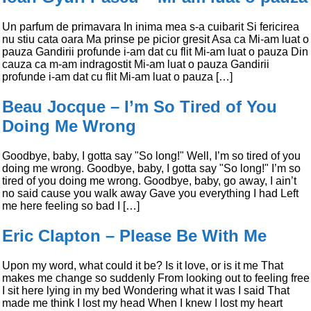
Un parfum de primavara In inima mea s-a cuibarit Si fericirea
nu stiu cata oara Ma prinse pe picior gresit Asa ca Mi-am luat o
pauza Gandirii profunde i-am dat cu flit Mi-am luat o pauza Din
cauza ca m-am indragostit Mi-am luat o pauza Gandirii
profunde i-am dat cu flit Mi-am luat o pauza […]
Beau Jocque – I’m So Tired of You
Doing Me Wrong
Goodbye, baby, I gotta say "So long!" Well, I’m so tired of you
doing me wrong. Goodbye, baby, I gotta say "So long!" I’m so
tired of you doing me wrong. Goodbye, baby, go away, I ain’t
no said cause you walk away Gave you everything I had Left
me here feeling so bad I […]
Eric Clapton – Please Be With Me
Upon my word, what could it be? Is it love, or is it me That
makes me change so suddenly From looking out to feeling free
I sit here lying in my bed Wondering what it was I said That
made me think I lost my head When I knew I lost my heart