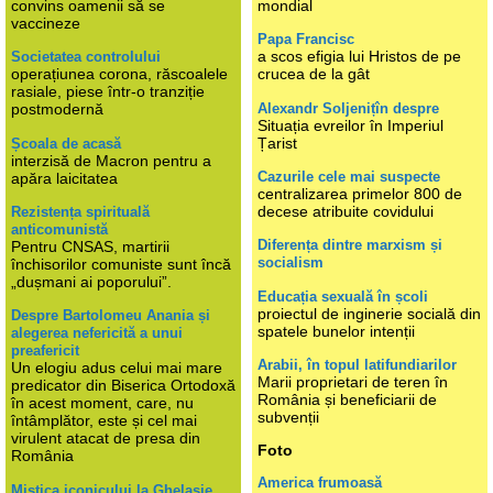
convins oamenii să se
mondial
vaccineze
Papa Francisc
a scos efigia lui Hristos de pe
Societatea controlului
operațiunea corona, răscoalele
crucea de la gât
rasiale, piese într-o tranziție
Alexandr Soljenițîn despre
postmodernă
Situația evreilor în Imperiul
Țarist
Școala de acasă
interzisă de Macron pentru a
Cazurile cele mai suspecte
apăra laicitatea
centralizarea primelor 800 de
decese atribuite covidului
Rezistența spirituală
anticomunistă
Diferența dintre marxism și
Pentru CNSAS, martirii
socialism
închisorilor comuniste sunt încă
„dușmani ai poporului”.
Educația sexuală în școli
proiectul de inginerie socială din
Despre Bartolomeu Anania și
spatele bunelor intenții
alegerea nefericită a unui
preafericit
Arabii, în topul latifundiarilor
Un elogiu adus celui mai mare
Marii proprietari de teren în
predicator din Biserica Ortodoxă
România și beneficiarii de
în acest moment, care, nu
subvenții
întâmplător, este și cel mai
virulent atacat de presa din
Foto
România
America frumoasă
Mistica iconicului la Ghelasie