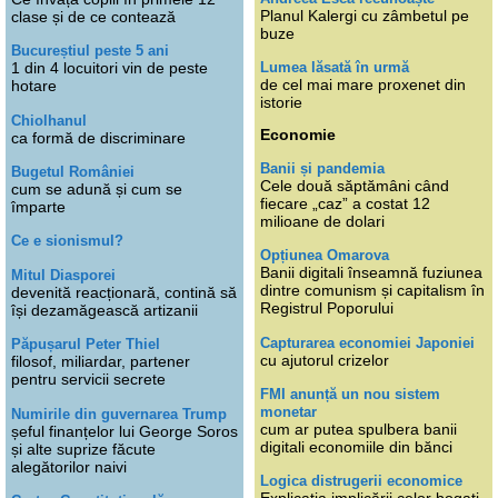
Planul Kalergi cu zâmbetul pe
clase și de ce contează
buze
Bucureștiul peste 5 ani
Lumea lăsată în urmă
1 din 4 locuitori vin de peste
de cel mai mare proxenet din
hotare
istorie
Chiolhanul
Economie
ca formă de discriminare
Banii și pandemia
Bugetul României
Cele două săptămâni când
cum se adună și cum se
fiecare „caz” a costat 12
împarte
milioane de dolari
Ce e sionismul?
Opțiunea Omarova
Banii digitali înseamnă fuziunea
Mitul Diasporei
dintre comunism și capitalism în
devenită reacționară, contină să
Registrul Poporului
își dezamăgească artizanii
Capturarea economiei Japoniei
Păpușarul Peter Thiel
cu ajutorul crizelor
filosof, miliardar, partener
pentru servicii secrete
FMI anunță un nou sistem
monetar
Numirile din guvernarea Trump
cum ar putea spulbera banii
șeful finanțelor lui George Soros
digitali economiile din bănci
și alte suprize făcute
alegătorilor naivi
Logica distrugerii economice