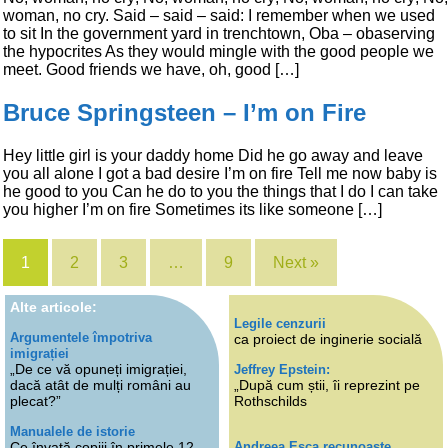
woman, no cry. Said – said – said: I remember when we used
to sit In the government yard in trenchtown, Oba – obaserving
the hypocrites As they would mingle with the good people we
meet. Good friends we have, oh, good […]
Bruce Springsteen – I’m on Fire
Hey little girl is your daddy home Did he go away and leave
you all alone I got a bad desire I’m on fire Tell me now baby is
he good to you Can he do to you the things that I do I can take
you higher I’m on fire Sometimes its like someone […]
1
2
3
…
9
Next »
Alte articole:
Legile cenzurii
Argumentele împotriva
ca proiect de inginerie socială
imigrației
„De ce vă opuneți imigrației,
Jeffrey Epstein:
dacă atât de mulți români au
„După cum știi, îi reprezint pe
plecat?”
Rothschilds
Manualele de istorie
Andreea Esca recunoaște
Ce învață copiii în primele 12