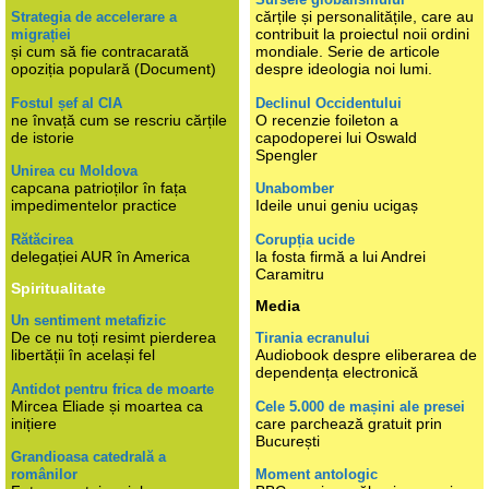
cărțile și personalitățile, care au
Strategia de accelerare a
contribuit la proiectul noii ordini
migrației
și cum să fie contracarată
mondiale. Serie de articole
opoziția populară (Document)
despre ideologia noi lumi.
Fostul șef al CIA
Declinul Occidentului
ne învață cum se rescriu cărțile
O recenzie foileton a
de istorie
capodoperei lui Oswald
Spengler
Unirea cu Moldova
capcana patrioților în fața
Unabomber
impedimentelor practice
Ideile unui geniu ucigaș
Rătăcirea
Corupția ucide
delegației AUR în America
la fosta firmă a lui Andrei
Caramitru
Spiritualitate
Media
Un sentiment metafizic
De ce nu toți resimt pierderea
Tirania ecranului
libertății în același fel
Audiobook despre eliberarea de
dependența electronică
Antidot pentru frica de moarte
Mircea Eliade și moartea ca
Cele 5.000 de mașini ale presei
inițiere
care parchează gratuit prin
București
Grandioasa catedrală a
românilor
Moment antologic