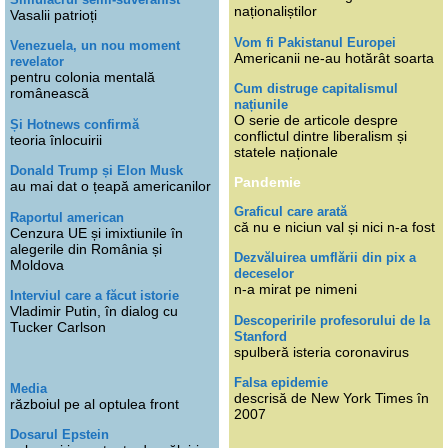
naționaliștilor
Vasalii patrioți
Vom fi Pakistanul Europei
Venezuela, un nou moment
Americanii ne-au hotărât soarta
revelator
pentru colonia mentală
Cum distruge capitalismul
românească
națiunile
O serie de articole despre
Și Hotnews confirmă
conflictul dintre liberalism și
teoria înlocuirii
statele naționale
Donald Trump și Elon Musk
Pandemie
au mai dat o țeapă americanilor
Graficul care arată
Raportul american
că nu e niciun val și nici n-a fost
Cenzura UE și imixtiunile în
alegerile din România și
Dezvăluirea umflării din pix a
Moldova
deceselor
n-a mirat pe nimeni
Interviul care a făcut istorie
Vladimir Putin, în dialog cu
Descoperirile profesorului de la
Tucker Carlson
Stanford
spulberă isteria coronavirus
Falsa epidemie
Media
descrisă de New York Times în
războiul pe al optulea front
2007
Dosarul Epstein