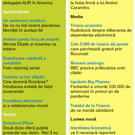
delegației AUR în America
la fosta firmă a lui Andrei
Caramitru
Spiritualitate
Media
Un sentiment metafizic
De ce nu toți resimt pierderea
Tirania ecranului
libertății în același fel
Audiobook despre eliberarea de
dependența electronică
Antidot pentru frica de moarte
Mircea Eliade și moartea ca
Cele 5.000 de mașini ale presei
inițiere
care parchează gratuit prin
București
Grandioasa catedrală a
românilor
Moment antologic
Foto-reportaj serial
BBC prezice prăbușirea unei
clădiri
Colonia cu trei stăpâni
Cine domină România?
Isprăvile Big Pharma
întrebarea evitată de falșii
Fentanilul a omorât 100.000 de
suveraniști
americani în primul an de
pandemie
Fundătura ateismului
și a relativismului moral
Tratatul de la Trianon
de ce merită sărbătorit
Vaccin
Lumea nouă
Directorul Pfizer
Două doze oferă puțină
Identitatea biometrică
protecție sau deloc. Nici 3 nu
va fi necesară repornirii