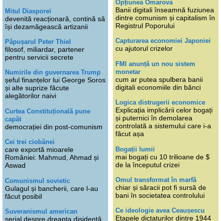
Opțiunea Omarova
Banii digitali înseamnă fuziunea
Mitul Diasporei
dintre comunism și capitalism în
devenită reacționară, contină să
Registrul Poporului
își dezamăgească artizanii
Capturarea economiei Japoniei
Păpușarul Peter Thiel
cu ajutorul crizelor
filosof, miliardar, partener
pentru servicii secrete
FMI anunță un nou sistem
monetar
Numirile din guvernarea Trump
cum ar putea spulbera banii
șeful finanțelor lui George Soros
digitali economiile din bănci
și alte suprize făcute
alegătorilor naivi
Logica distrugerii economice
Explicația implicării celor bogați
Curtea Constituțională pune
și puternici în demolarea
capăt
controlată a sistemului care i-a
democrației din post-comunism
făcut așa
Cei trei ciobănei
Bogații lumii
care exportă mioarele
mai bogați cu 10 trilioane de $
României: Mahmud, Ahmad și
de la începutul crizei
Aswad
Omul transformat în marfă
Comunismul sovietic
chiar și săracii pot fi sursă de
Gulagul și bancherii, care l-au
bani în societatea controlului
făcut posibil
Ce ideologie avea Ceaușescu
Suveranismul american
Etapele dictaturilor dintre 1944
serial despre dreapta disidentă