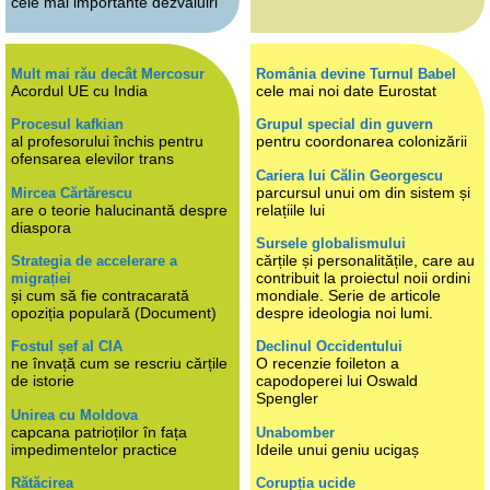
cele mai importante dezvăluiri
Mult mai rău decât Mercosur
România devine Turnul Babel
Acordul UE cu India
cele mai noi date Eurostat
Procesul kafkian
Grupul special din guvern
al profesorului închis pentru
pentru coordonarea colonizării
ofensarea elevilor trans
Cariera lui Călin Georgescu
parcursul unui om din sistem și
Mircea Cărtărescu
are o teorie halucinantă despre
relațiile lui
diaspora
Sursele globalismului
cărțile și personalitățile, care au
Strategia de accelerare a
contribuit la proiectul noii ordini
migrației
și cum să fie contracarată
mondiale. Serie de articole
opoziția populară (Document)
despre ideologia noi lumi.
Fostul șef al CIA
Declinul Occidentului
ne învață cum se rescriu cărțile
O recenzie foileton a
de istorie
capodoperei lui Oswald
Spengler
Unirea cu Moldova
capcana patrioților în fața
Unabomber
impedimentelor practice
Ideile unui geniu ucigaș
Rătăcirea
Corupția ucide