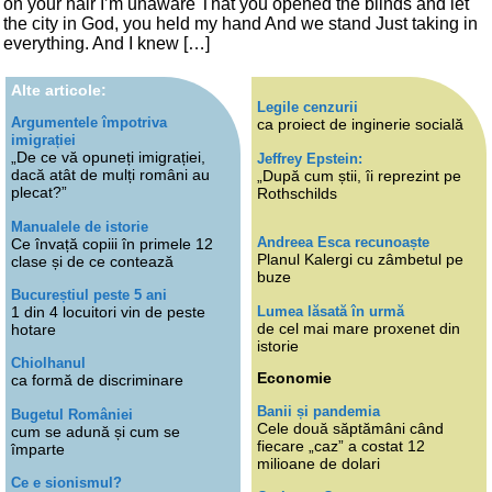
on your hair I’m unaware That you opened the blinds and let
the city in God, you held my hand And we stand Just taking in
everything. And I knew […]
Alte articole:
Legile cenzurii
Argumentele împotriva
ca proiect de inginerie socială
imigrației
„De ce vă opuneți imigrației,
Jeffrey Epstein:
dacă atât de mulți români au
„După cum știi, îi reprezint pe
plecat?”
Rothschilds
Manualele de istorie
Andreea Esca recunoaște
Ce învață copiii în primele 12
Planul Kalergi cu zâmbetul pe
clase și de ce contează
buze
Bucureștiul peste 5 ani
Lumea lăsată în urmă
1 din 4 locuitori vin de peste
de cel mai mare proxenet din
hotare
istorie
Chiolhanul
Economie
ca formă de discriminare
Banii și pandemia
Bugetul României
Cele două săptămâni când
cum se adună și cum se
fiecare „caz” a costat 12
împarte
milioane de dolari
Ce e sionismul?