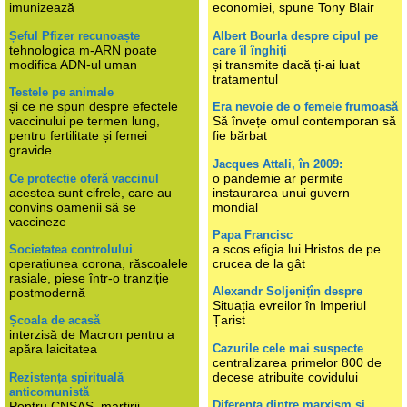
imunizează
economiei, spune Tony Blair
Șeful Pfizer recunoaște
Albert Bourla despre cipul pe
tehnologica m-ARN poate
care îl înghiți
modifica ADN-ul uman
și transmite dacă ți-ai luat
tratamentul
Testele pe animale
și ce ne spun despre efectele
Era nevoie de o femeie frumoasă
vaccinului pe termen lung,
Să învețe omul contemporan să
pentru fertilitate și femei
fie bărbat
gravide.
Jacques Attali, în 2009:
o pandemie ar permite
Ce protecție oferă vaccinul
acestea sunt cifrele, care au
instaurarea unui guvern
convins oamenii să se
mondial
vaccineze
Papa Francisc
a scos efigia lui Hristos de pe
Societatea controlului
operațiunea corona, răscoalele
crucea de la gât
rasiale, piese într-o tranziție
Alexandr Soljenițîn despre
postmodernă
Situația evreilor în Imperiul
Țarist
Școala de acasă
interzisă de Macron pentru a
Cazurile cele mai suspecte
apăra laicitatea
centralizarea primelor 800 de
decese atribuite covidului
Rezistența spirituală
anticomunistă
Diferența dintre marxism și
Pentru CNSAS, martirii