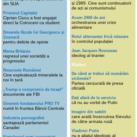
și 1989. Cine sunt continuatorii
din SUA
de azi ai comunismului
Primarul Capitalei
Acum 2400 de ani
Ciprian Ciucu a fost angajat
orchestrarea unei crize
direct la Cotroceni ca student
alimentare
Dosarele făcute lui Georgescu și
Rolul alternanței frică relaxare
Șoșoacă
în controlul populației
pentru delicte de opinie
Jean Jacques Rousseau
Marea Britanie
ideolog al tiraniei
regresul unei societăți a
progresului
Război
Resursele României
De când ar trebui să numărăm
Cine exploatează mineralele la
victimele?
noi în țară
Partea cenzurată de presa
oficială
„Trump e compromis de Israel”
documente ale FBI
Dați afară de la serviciu
că nu au vorbit de Putin
Ginerele fondatorului PRO TV
numit în fruntea Băncii Centrale
Imagini din satelit
care arată încercuirea Kievului
Industria pornografiei
de către armata rusă
șantajează parlamentul
Canadei
Vladimir Putin
nu e aliatul ideologic al
Simulacrul semi-suveranist