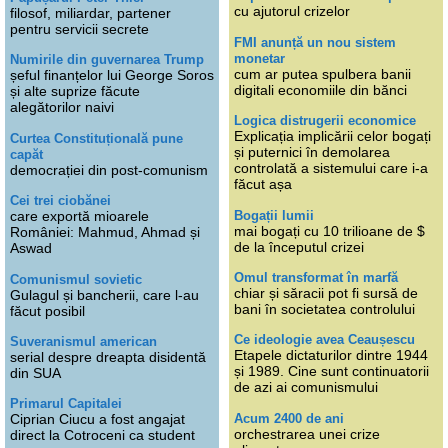
cu ajutorul crizelor
filosof, miliardar, partener
pentru servicii secrete
FMI anunță un nou sistem
monetar
Numirile din guvernarea Trump
cum ar putea spulbera banii
șeful finanțelor lui George Soros
digitali economiile din bănci
și alte suprize făcute
alegătorilor naivi
Logica distrugerii economice
Explicația implicării celor bogați
Curtea Constituțională pune
și puternici în demolarea
capăt
controlată a sistemului care i-a
democrației din post-comunism
făcut așa
Cei trei ciobănei
Bogații lumii
care exportă mioarele
mai bogați cu 10 trilioane de $
României: Mahmud, Ahmad și
de la începutul crizei
Aswad
Omul transformat în marfă
Comunismul sovietic
chiar și săracii pot fi sursă de
Gulagul și bancherii, care l-au
bani în societatea controlului
făcut posibil
Ce ideologie avea Ceaușescu
Suveranismul american
Etapele dictaturilor dintre 1944
serial despre dreapta disidentă
și 1989. Cine sunt continuatorii
din SUA
de azi ai comunismului
Primarul Capitalei
Acum 2400 de ani
Ciprian Ciucu a fost angajat
orchestrarea unei crize
direct la Cotroceni ca student