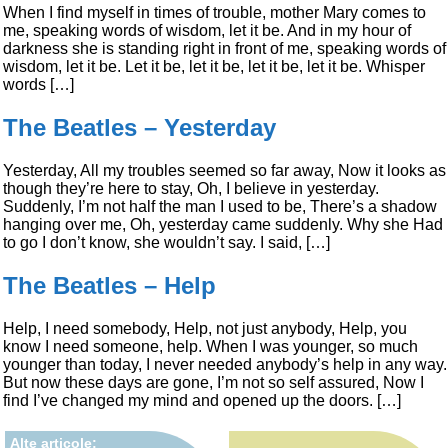
When I find myself in times of trouble, mother Mary comes to
me, speaking words of wisdom, let it be. And in my hour of
darkness she is standing right in front of me, speaking words of
wisdom, let it be. Let it be, let it be, let it be, let it be. Whisper
words […]
The Beatles – Yesterday
Yesterday, All my troubles seemed so far away, Now it looks as
though they’re here to stay, Oh, I believe in yesterday.
Suddenly, I’m not half the man I used to be, There’s a shadow
hanging over me, Oh, yesterday came suddenly. Why she Had
to go I don’t know, she wouldn’t say. I said, […]
The Beatles – Help
Help, I need somebody, Help, not just anybody, Help, you
know I need someone, help. When I was younger, so much
younger than today, I never needed anybody’s help in any way.
But now these days are gone, I’m not so self assured, Now I
find I’ve changed my mind and opened up the doors. […]
Alte articole: