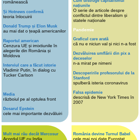
Cum distruge capitalismul
românească
națiunile
O serie de articole despre
Și Hotnews confirmă
conflictul dintre liberalism și
teoria înlocuirii
statele naționale
Donald Trump și Elon Musk
Pandemie
au mai dat o țeapă americanilor
Graficul care arată
Raportul american
că nu e niciun val și nici n-a fost
Cenzura UE și imixtiunile în
alegerile din România și
Dezvăluirea umflării din pix a
Moldova
deceselor
n-a mirat pe nimeni
Interviul care a făcut istorie
Vladimir Putin, în dialog cu
Descoperirile profesorului de la
Tucker Carlson
Stanford
spulberă isteria coronavirus
Falsa epidemie
Media
descrisă de New York Times în
războiul pe al optulea front
2007
Dosarul Epstein
cele mai importante dezvăluiri
Mult mai rău decât Mercosur
România devine Turnul Babel
Acordul UE cu India
cele mai noi date Eurostat