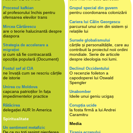
Procesul kafkian
Grupul special din guvern
al profesorului închis pentru
pentru coordonarea colonizării
ofensarea elevilor trans
Cariera lui Călin Georgescu
parcursul unui om din sistem și
Mircea Cărtărescu
are o teorie halucinantă despre
relațiile lui
diaspora
Sursele globalismului
cărțile și personalitățile, care au
Strategia de accelerare a
contribuit la proiectul noii ordini
migrației
și cum să fie contracarată
mondiale. Serie de articole
opoziția populară (Document)
despre ideologia noi lumi.
Fostul șef al CIA
Declinul Occidentului
ne învață cum se rescriu cărțile
O recenzie foileton a
de istorie
capodoperei lui Oswald
Spengler
Unirea cu Moldova
capcana patrioților în fața
Unabomber
impedimentelor practice
Ideile unui geniu ucigaș
Rătăcirea
Corupția ucide
delegației AUR în America
la fosta firmă a lui Andrei
Caramitru
Spiritualitate
Media
Un sentiment metafizic
De ce nu toți resimt pierderea
Tirania ecranului