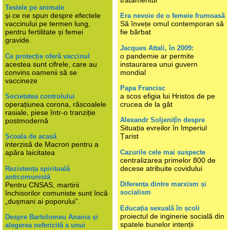
Testele pe animale
și ce ne spun despre efectele
Era nevoie de o femeie frumoasă
vaccinului pe termen lung,
Să învețe omul contemporan să
pentru fertilitate și femei
fie bărbat
gravide.
Jacques Attali, în 2009:
o pandemie ar permite
Ce protecție oferă vaccinul
acestea sunt cifrele, care au
instaurarea unui guvern
convins oamenii să se
mondial
vaccineze
Papa Francisc
a scos efigia lui Hristos de pe
Societatea controlului
operațiunea corona, răscoalele
crucea de la gât
rasiale, piese într-o tranziție
Alexandr Soljenițîn despre
postmodernă
Situația evreilor în Imperiul
Țarist
Școala de acasă
interzisă de Macron pentru a
Cazurile cele mai suspecte
apăra laicitatea
centralizarea primelor 800 de
decese atribuite covidului
Rezistența spirituală
anticomunistă
Diferența dintre marxism și
Pentru CNSAS, martirii
socialism
închisorilor comuniste sunt încă
„dușmani ai poporului”.
Educația sexuală în școli
proiectul de inginerie socială din
Despre Bartolomeu Anania și
spatele bunelor intenții
alegerea nefericită a unui