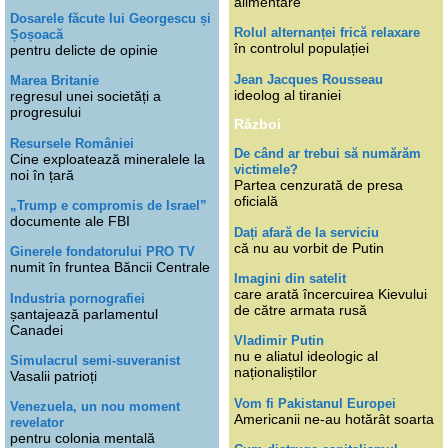
alimentare
Dosarele făcute lui Georgescu și
Rolul alternanței frică relaxare
Șoșoacă
în controlul populației
pentru delicte de opinie
Jean Jacques Rousseau
Marea Britanie
ideolog al tiraniei
regresul unei societăți a
progresului
Război
Resursele României
De când ar trebui să numărăm
Cine exploatează mineralele la
victimele?
noi în țară
Partea cenzurată de presa
oficială
„Trump e compromis de Israel”
documente ale FBI
Dați afară de la serviciu
că nu au vorbit de Putin
Ginerele fondatorului PRO TV
numit în fruntea Băncii Centrale
Imagini din satelit
care arată încercuirea Kievului
Industria pornografiei
de către armata rusă
șantajează parlamentul
Canadei
Vladimir Putin
nu e aliatul ideologic al
Simulacrul semi-suveranist
naționaliștilor
Vasalii patrioți
Vom fi Pakistanul Europei
Venezuela, un nou moment
Americanii ne-au hotărât soarta
revelator
pentru colonia mentală