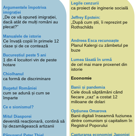
Legile cenzurii
Argumentele împotriva
ca proiect de inginerie socială
imigrației
„De ce vă opuneți imigrației,
Jeffrey Epstein:
dacă atât de mulți români au
„După cum știi, îi reprezint pe
plecat?”
Rothschilds
Manualele de istorie
Andreea Esca recunoaște
Ce învață copiii în primele 12
Planul Kalergi cu zâmbetul pe
clase și de ce contează
buze
Bucureștiul peste 5 ani
Lumea lăsată în urmă
1 din 4 locuitori vin de peste
de cel mai mare proxenet din
hotare
istorie
Chiolhanul
Economie
ca formă de discriminare
Banii și pandemia
Bugetul României
Cele două săptămâni când
cum se adună și cum se
fiecare „caz” a costat 12
împarte
milioane de dolari
Ce e sionismul?
Opțiunea Omarova
Banii digitali înseamnă fuziunea
Mitul Diasporei
dintre comunism și capitalism în
devenită reacționară, contină să
Registrul Poporului
își dezamăgească artizanii
Capturarea economiei Japoniei
Păpușarul Peter Thiel