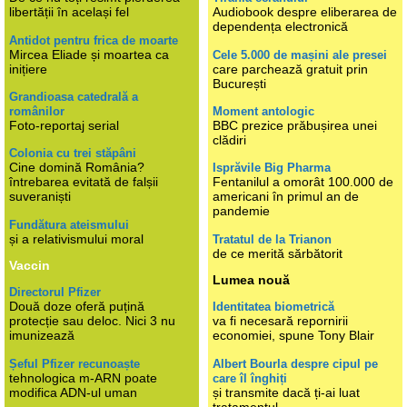
libertății în același fel
Audiobook despre eliberarea de
dependența electronică
Antidot pentru frica de moarte
Mircea Eliade și moartea ca
Cele 5.000 de mașini ale presei
inițiere
care parchează gratuit prin
București
Grandioasa catedrală a
românilor
Moment antologic
Foto-reportaj serial
BBC prezice prăbușirea unei
clădiri
Colonia cu trei stăpâni
Cine domină România?
Isprăvile Big Pharma
întrebarea evitată de falșii
Fentanilul a omorât 100.000 de
suveraniști
americani în primul an de
pandemie
Fundătura ateismului
și a relativismului moral
Tratatul de la Trianon
de ce merită sărbătorit
Vaccin
Lumea nouă
Directorul Pfizer
Două doze oferă puțină
Identitatea biometrică
protecție sau deloc. Nici 3 nu
va fi necesară repornirii
imunizează
economiei, spune Tony Blair
Șeful Pfizer recunoaște
Albert Bourla despre cipul pe
tehnologica m-ARN poate
care îl înghiți
modifica ADN-ul uman
și transmite dacă ți-ai luat
tratamentul