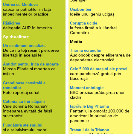
Spengler
Unirea cu Moldova
capcana patrioților în fața
Unabomber
impedimentelor practice
Ideile unui geniu ucigaș
Rătăcirea
Corupția ucide
delegației AUR în America
la fosta firmă a lui Andrei
Caramitru
Spiritualitate
Media
Un sentiment metafizic
De ce nu toți resimt pierderea
Tirania ecranului
libertății în același fel
Audiobook despre eliberarea de
dependența electronică
Antidot pentru frica de moarte
Mircea Eliade și moartea ca
Cele 5.000 de mașini ale presei
inițiere
care parchează gratuit prin
București
Grandioasa catedrală a
românilor
Moment antologic
Foto-reportaj serial
BBC prezice prăbușirea unei
clădiri
Colonia cu trei stăpâni
Cine domină România?
Isprăvile Big Pharma
întrebarea evitată de falșii
Fentanilul a omorât 100.000 de
suveraniști
americani în primul an de
pandemie
Fundătura ateismului
și a relativismului moral
Tratatul de la Trianon