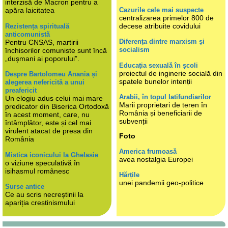
interzisă de Macron pentru a
Cazurile cele mai suspecte
apăra laicitatea
centralizarea primelor 800 de
decese atribuite covidului
Rezistența spirituală
anticomunistă
Diferența dintre marxism și
Pentru CNSAS, martirii
socialism
închisorilor comuniste sunt încă
„dușmani ai poporului”.
Educația sexuală în școli
proiectul de inginerie socială din
Despre Bartolomeu Anania și
spatele bunelor intenții
alegerea nefericită a unui
preafericit
Arabii, în topul latifundiarilor
Un elogiu adus celui mai mare
Marii proprietari de teren în
predicator din Biserica Ortodoxă
România și beneficiarii de
în acest moment, care, nu
subvenții
întâmplător, este și cel mai
virulent atacat de presa din
Foto
România
America frumoasă
Mistica iconicului la Ghelasie
avea nostalgia Europei
o viziune speculativă în
isihasmul românesc
Hărțile
unei pandemii geo-politice
Surse antice
Ce au scris necreștinii la
apariția creștinismului