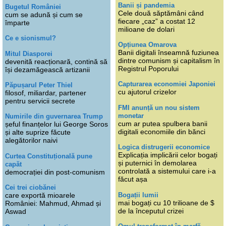
Banii și pandemia
Bugetul României
Cele două săptămâni când
cum se adună și cum se
fiecare „caz” a costat 12
împarte
milioane de dolari
Ce e sionismul?
Opțiunea Omarova
Banii digitali înseamnă fuziunea
Mitul Diasporei
dintre comunism și capitalism în
devenită reacționară, contină să
Registrul Poporului
își dezamăgească artizanii
Capturarea economiei Japoniei
Păpușarul Peter Thiel
cu ajutorul crizelor
filosof, miliardar, partener
pentru servicii secrete
FMI anunță un nou sistem
monetar
Numirile din guvernarea Trump
cum ar putea spulbera banii
șeful finanțelor lui George Soros
digitali economiile din bănci
și alte suprize făcute
alegătorilor naivi
Logica distrugerii economice
Explicația implicării celor bogați
Curtea Constituțională pune
și puternici în demolarea
capăt
controlată a sistemului care i-a
democrației din post-comunism
făcut așa
Cei trei ciobănei
Bogații lumii
care exportă mioarele
mai bogați cu 10 trilioane de $
României: Mahmud, Ahmad și
de la începutul crizei
Aswad