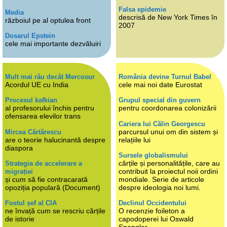
Falsa epidemie
Media
descrisă de New York Times în
războiul pe al optulea front
2007
Dosarul Epstein
cele mai importante dezvăluiri
Mult mai rău decât Mercosur
România devine Turnul Babel
Acordul UE cu India
cele mai noi date Eurostat
Procesul kafkian
Grupul special din guvern
al profesorului închis pentru
pentru coordonarea colonizării
ofensarea elevilor trans
Cariera lui Călin Georgescu
parcursul unui om din sistem și
Mircea Cărtărescu
are o teorie halucinantă despre
relațiile lui
diaspora
Sursele globalismului
cărțile și personalitățile, care au
Strategia de accelerare a
contribuit la proiectul noii ordini
migrației
și cum să fie contracarată
mondiale. Serie de articole
opoziția populară (Document)
despre ideologia noi lumi.
Fostul șef al CIA
Declinul Occidentului
ne învață cum se rescriu cărțile
O recenzie foileton a
de istorie
capodoperei lui Oswald