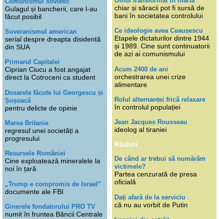
Omul transformat în marfă
Comunismul sovietic
chiar și săracii pot fi sursă de
Gulagul și bancherii, care l-au
bani în societatea controlului
făcut posibil
Ce ideologie avea Ceaușescu
Suveranismul american
Etapele dictaturilor dintre 1944
serial despre dreapta disidentă
și 1989. Cine sunt continuatorii
din SUA
de azi ai comunismului
Primarul Capitalei
Acum 2400 de ani
Ciprian Ciucu a fost angajat
orchestrarea unei crize
direct la Cotroceni ca student
alimentare
Dosarele făcute lui Georgescu și
Rolul alternanței frică relaxare
Șoșoacă
în controlul populației
pentru delicte de opinie
Jean Jacques Rousseau
Marea Britanie
ideolog al tiraniei
regresul unei societăți a
progresului
Război
Resursele României
De când ar trebui să numărăm
Cine exploatează mineralele la
victimele?
noi în țară
Partea cenzurată de presa
oficială
„Trump e compromis de Israel”
documente ale FBI
Dați afară de la serviciu
că nu au vorbit de Putin
Ginerele fondatorului PRO TV
numit în fruntea Băncii Centrale