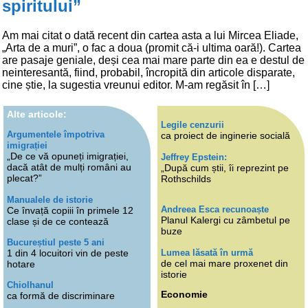
spiritului”
Am mai citat o dată recent din cartea asta a lui Mircea Eliade,
„Arta de a muri”, o fac a doua (promit că-i ultima oară!). Cartea
are pasaje geniale, deși cea mai mare parte din ea e destul de
neinteresantă, fiind, probabil, încropită din articole disparate,
cine știe, la sugestia vreunui editor. M-am regăsit în […]
Alte articole:
Legile cenzurii
Argumentele împotriva
ca proiect de inginerie socială
imigrației
„De ce vă opuneți imigrației,
Jeffrey Epstein:
dacă atât de mulți români au
„După cum știi, îi reprezint pe
plecat?”
Rothschilds
Manualele de istorie
Andreea Esca recunoaște
Ce învață copiii în primele 12
Planul Kalergi cu zâmbetul pe
clase și de ce contează
buze
Bucureștiul peste 5 ani
Lumea lăsată în urmă
1 din 4 locuitori vin de peste
de cel mai mare proxenet din
hotare
istorie
Chiolhanul
Economie
ca formă de discriminare