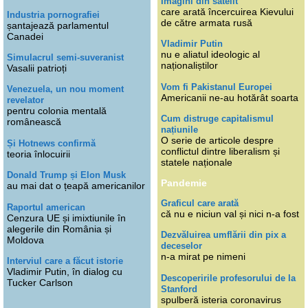
Imagini din satelit
care arată încercuirea Kievului
Industria pornografiei
de către armata rusă
șantajează parlamentul
Canadei
Vladimir Putin
nu e aliatul ideologic al
Simulacrul semi-suveranist
naționaliștilor
Vasalii patrioți
Vom fi Pakistanul Europei
Venezuela, un nou moment
Americanii ne-au hotărât soarta
revelator
pentru colonia mentală
Cum distruge capitalismul
românească
națiunile
O serie de articole despre
Și Hotnews confirmă
conflictul dintre liberalism și
teoria înlocuirii
statele naționale
Donald Trump și Elon Musk
Pandemie
au mai dat o țeapă americanilor
Graficul care arată
Raportul american
că nu e niciun val și nici n-a fost
Cenzura UE și imixtiunile în
alegerile din România și
Dezvăluirea umflării din pix a
Moldova
deceselor
n-a mirat pe nimeni
Interviul care a făcut istorie
Vladimir Putin, în dialog cu
Descoperirile profesorului de la
Tucker Carlson
Stanford
spulberă isteria coronavirus