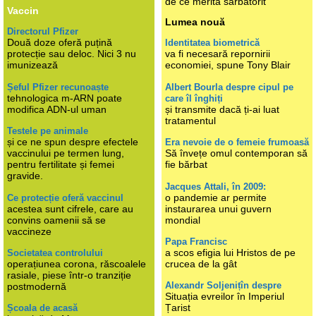
de ce merită sărbătorit
Vaccin
Lumea nouă
Directorul Pfizer
Două doze oferă puțină
Identitatea biometrică
protecție sau deloc. Nici 3 nu
va fi necesară repornirii
imunizează
economiei, spune Tony Blair
Șeful Pfizer recunoaște
Albert Bourla despre cipul pe
tehnologica m-ARN poate
care îl înghiți
modifica ADN-ul uman
și transmite dacă ți-ai luat
tratamentul
Testele pe animale
și ce ne spun despre efectele
Era nevoie de o femeie frumoasă
vaccinului pe termen lung,
Să învețe omul contemporan să
pentru fertilitate și femei
fie bărbat
gravide.
Jacques Attali, în 2009:
o pandemie ar permite
Ce protecție oferă vaccinul
acestea sunt cifrele, care au
instaurarea unui guvern
convins oamenii să se
mondial
vaccineze
Papa Francisc
a scos efigia lui Hristos de pe
Societatea controlului
operațiunea corona, răscoalele
crucea de la gât
rasiale, piese într-o tranziție
Alexandr Soljenițîn despre
postmodernă
Situația evreilor în Imperiul
Țarist
Școala de acasă