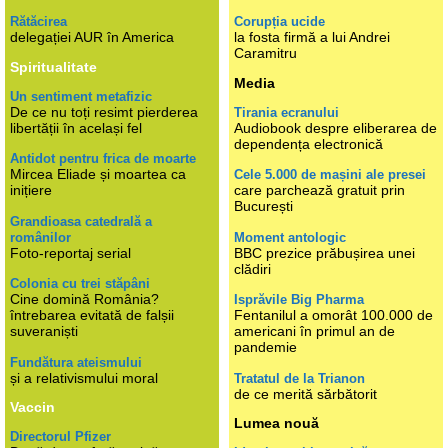
Rătăcirea
Corupția ucide
delegației AUR în America
la fosta firmă a lui Andrei
Caramitru
Spiritualitate
Media
Un sentiment metafizic
De ce nu toți resimt pierderea
Tirania ecranului
libertății în același fel
Audiobook despre eliberarea de
dependența electronică
Antidot pentru frica de moarte
Mircea Eliade și moartea ca
Cele 5.000 de mașini ale presei
inițiere
care parchează gratuit prin
București
Grandioasa catedrală a
românilor
Moment antologic
Foto-reportaj serial
BBC prezice prăbușirea unei
clădiri
Colonia cu trei stăpâni
Cine domină România?
Isprăvile Big Pharma
întrebarea evitată de falșii
Fentanilul a omorât 100.000 de
suveraniști
americani în primul an de
pandemie
Fundătura ateismului
și a relativismului moral
Tratatul de la Trianon
de ce merită sărbătorit
Vaccin
Lumea nouă
Directorul Pfizer