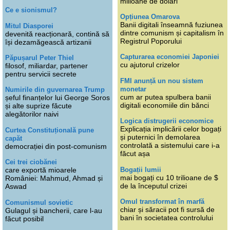
milioane de dolari
Ce e sionismul?
Opțiunea Omarova
Banii digitali înseamnă fuziunea
Mitul Diasporei
dintre comunism și capitalism în
devenită reacționară, contină să
Registrul Poporului
își dezamăgească artizanii
Capturarea economiei Japoniei
Păpușarul Peter Thiel
cu ajutorul crizelor
filosof, miliardar, partener
pentru servicii secrete
FMI anunță un nou sistem
monetar
Numirile din guvernarea Trump
cum ar putea spulbera banii
șeful finanțelor lui George Soros
digitali economiile din bănci
și alte suprize făcute
alegătorilor naivi
Logica distrugerii economice
Explicația implicării celor bogați
Curtea Constituțională pune
și puternici în demolarea
capăt
controlată a sistemului care i-a
democrației din post-comunism
făcut așa
Cei trei ciobănei
Bogații lumii
care exportă mioarele
mai bogați cu 10 trilioane de $
României: Mahmud, Ahmad și
de la începutul crizei
Aswad
Omul transformat în marfă
Comunismul sovietic
chiar și săracii pot fi sursă de
Gulagul și bancherii, care l-au
bani în societatea controlului
făcut posibil