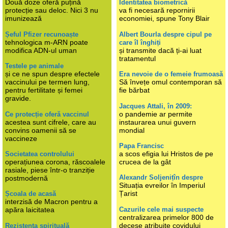
Două doze oferă puțină
Identitatea biometrică
protecție sau deloc. Nici 3 nu
va fi necesară repornirii
imunizează
economiei, spune Tony Blair
Șeful Pfizer recunoaște
Albert Bourla despre cipul pe
tehnologica m-ARN poate
care îl înghiți
modifica ADN-ul uman
și transmite dacă ți-ai luat
tratamentul
Testele pe animale
și ce ne spun despre efectele
Era nevoie de o femeie frumoasă
vaccinului pe termen lung,
Să învețe omul contemporan să
pentru fertilitate și femei
fie bărbat
gravide.
Jacques Attali, în 2009:
o pandemie ar permite
Ce protecție oferă vaccinul
acestea sunt cifrele, care au
instaurarea unui guvern
convins oamenii să se
mondial
vaccineze
Papa Francisc
a scos efigia lui Hristos de pe
Societatea controlului
operațiunea corona, răscoalele
crucea de la gât
rasiale, piese într-o tranziție
Alexandr Soljenițîn despre
postmodernă
Situația evreilor în Imperiul
Țarist
Școala de acasă
interzisă de Macron pentru a
Cazurile cele mai suspecte
apăra laicitatea
centralizarea primelor 800 de
decese atribuite covidului
Rezistența spirituală