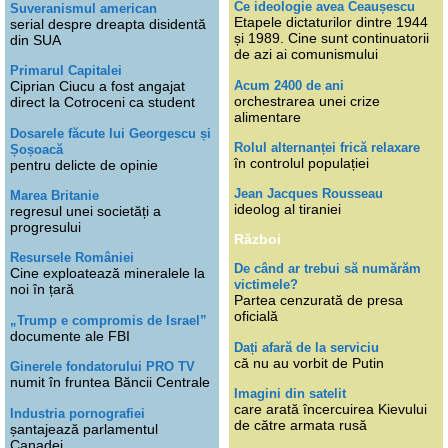
Ce ideologie avea Ceaușescu
Suveranismul american
Etapele dictaturilor dintre 1944
serial despre dreapta disidentă
și 1989. Cine sunt continuatorii
din SUA
de azi ai comunismului
Primarul Capitalei
Acum 2400 de ani
Ciprian Ciucu a fost angajat
orchestrarea unei crize
direct la Cotroceni ca student
alimentare
Dosarele făcute lui Georgescu și
Rolul alternanței frică relaxare
Șoșoacă
în controlul populației
pentru delicte de opinie
Jean Jacques Rousseau
Marea Britanie
ideolog al tiraniei
regresul unei societăți a
progresului
Război
Resursele României
De când ar trebui să numărăm
Cine exploatează mineralele la
victimele?
noi în țară
Partea cenzurată de presa
oficială
„Trump e compromis de Israel”
documente ale FBI
Dați afară de la serviciu
că nu au vorbit de Putin
Ginerele fondatorului PRO TV
numit în fruntea Băncii Centrale
Imagini din satelit
care arată încercuirea Kievului
Industria pornografiei
de către armata rusă
șantajează parlamentul
Canadei