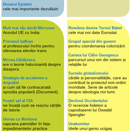
Dosarul Epstein
cele mai importante dezvăluiri
Mult mai rău decât Mercosur
România devine Turnul Babel
Acordul UE cu India
cele mai noi date Eurostat
Procesul kafkian
Grupul special din guvern
al profesorului închis pentru
pentru coordonarea colonizării
ofensarea elevilor trans
Cariera lui Călin Georgescu
parcursul unui om din sistem și
Mircea Cărtărescu
are o teorie halucinantă despre
relațiile lui
diaspora
Sursele globalismului
cărțile și personalitățile, care au
Strategia de accelerare a
contribuit la proiectul noii ordini
migrației
și cum să fie contracarată
mondiale. Serie de articole
opoziția populară (Document)
despre ideologia noi lumi.
Fostul șef al CIA
Declinul Occidentului
ne învață cum se rescriu cărțile
O recenzie foileton a
de istorie
capodoperei lui Oswald
Spengler
Unirea cu Moldova
capcana patrioților în fața
Unabomber
impedimentelor practice
Ideile unui geniu ucigaș