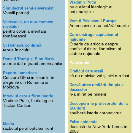
Vladimir Putin
nu e aliatul ideologic al
Simulacrul semi-suveranist
naționaliștilor
Vasalii patrioți
Vom fi Pakistanul Europei
Venezuela, un nou moment
Americanii ne-au hotărât soarta
revelator
pentru colonia mentală
Cum distruge capitalismul
românească
națiunile
O serie de articole despre
Și Hotnews confirmă
conflictul dintre liberalism și
teoria înlocuirii
statele naționale
Donald Trump și Elon Musk
Pandemie
au mai dat o țeapă americanilor
Graficul care arată
Raportul american
că nu e niciun val și nici n-a fost
Cenzura UE și imixtiunile în
alegerile din România și
Dezvăluirea umflării din pix a
Moldova
deceselor
n-a mirat pe nimeni
Interviul care a făcut istorie
Vladimir Putin, în dialog cu
Descoperirile profesorului de la
Tucker Carlson
Stanford
spulberă isteria coronavirus
Falsa epidemie
Media
descrisă de New York Times în
războiul pe al optulea front
2007