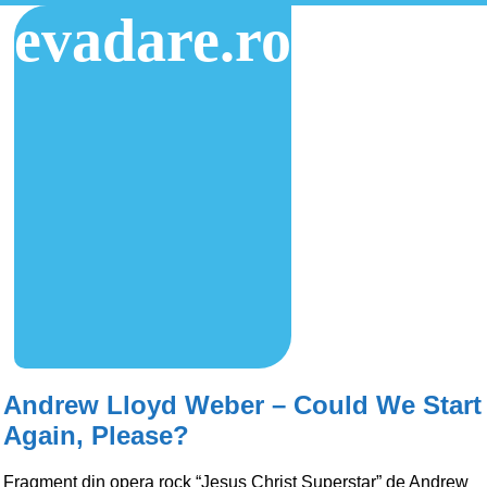
evadare.ro
Andrew Lloyd Weber – Could We Start
Again, Please?
Fragment din opera rock “Jesus Christ Superstar” de Andrew