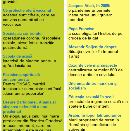
gravide.
Jacques Attali, în 2009:
o pandemie ar permite
Ce protecție oferă vaccinul
acestea sunt cifrele, care au
instaurarea unui guvern
convins oamenii să se
mondial
vaccineze
Papa Francisc
a scos efigia lui Hristos de pe
Societatea controlului
operațiunea corona, răscoalele
crucea de la gât
rasiale, piese într-o tranziție
Alexandr Soljenițîn despre
postmodernă
Situația evreilor în Imperiul
Țarist
Școala de acasă
interzisă de Macron pentru a
Cazurile cele mai suspecte
apăra laicitatea
centralizarea primelor 800 de
decese atribuite covidului
Rezistența spirituală
anticomunistă
Diferența dintre marxism și
Pentru CNSAS, martirii
socialism
închisorilor comuniste sunt încă
„dușmani ai poporului”.
Educația sexuală în școli
proiectul de inginerie socială din
Despre Bartolomeu Anania și
spatele bunelor intenții
alegerea nefericită a unui
preafericit
Arabii, în topul latifundiarilor
Un elogiu adus celui mai mare
Marii proprietari de teren în
predicator din Biserica Ortodoxă
România și beneficiarii de
în acest moment, care, nu
subvenții
întâmplător, este și cel mai