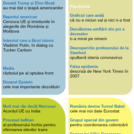
Donald Trump și Elon Musk
Pandemie
au mai dat o țeapă americanilor
Graficul care arată
Raportul american
că nu e niciun val și nici n-a fost
Cenzura UE și imixtiunile în
alegerile din România și
Dezvăluirea umflării din pix a
Moldova
deceselor
n-a mirat pe nimeni
Interviul care a făcut istorie
Vladimir Putin, în dialog cu
Descoperirile profesorului de la
Tucker Carlson
Stanford
spulberă isteria coronavirus
Falsa epidemie
Media
descrisă de New York Times în
războiul pe al optulea front
2007
Dosarul Epstein
cele mai importante dezvăluiri
Mult mai rău decât Mercosur
România devine Turnul Babel
Acordul UE cu India
cele mai noi date Eurostat
Procesul kafkian
Grupul special din guvern
al profesorului închis pentru
pentru coordonarea colonizării
ofensarea elevilor trans