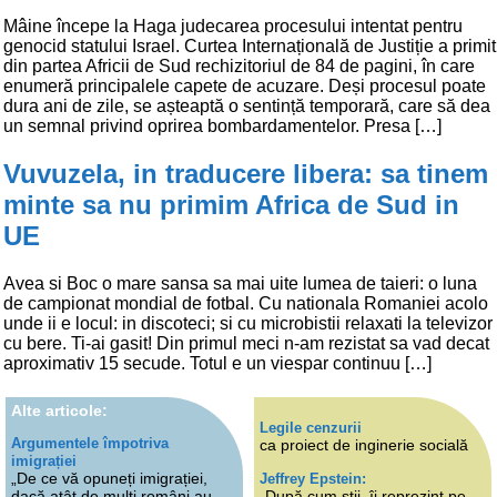
Mâine începe la Haga judecarea procesului intentat pentru
genocid statului Israel. Curtea Internațională de Justiție a primit
din partea Africii de Sud rechizitoriul de 84 de pagini, în care
enumeră principalele capete de acuzare. Deși procesul poate
dura ani de zile, se așteaptă o sentință temporară, care să dea
un semnal privind oprirea bombardamentelor. Presa […]
Vuvuzela, in traducere libera: sa tinem
minte sa nu primim Africa de Sud in
UE
Avea si Boc o mare sansa sa mai uite lumea de taieri: o luna
de campionat mondial de fotbal. Cu nationala Romaniei acolo
unde ii e locul: in discoteci; si cu microbistii relaxati la televizor
cu bere. Ti-ai gasit! Din primul meci n-am rezistat sa vad decat
aproximativ 15 secude. Totul e un viespar continuu […]
Alte articole:
Legile cenzurii
Argumentele împotriva
ca proiect de inginerie socială
imigrației
„De ce vă opuneți imigrației,
Jeffrey Epstein:
dacă atât de mulți români au
„După cum știi, îi reprezint pe