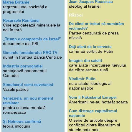
Jean Jacques Rousseau
Marea Britanie
ideolog al tiraniei
regresul unei societăți a
progresului
Război
Resursele României
De când ar trebui să numărăm
Cine exploatează mineralele la
victimele?
noi în țară
Partea cenzurată de presa
oficială
„Trump e compromis de Israel”
documente ale FBI
Dați afară de la serviciu
că nu au vorbit de Putin
Ginerele fondatorului PRO TV
numit în fruntea Băncii Centrale
Imagini din satelit
care arată încercuirea Kievului
Industria pornografiei
de către armata rusă
șantajează parlamentul
Canadei
Vladimir Putin
nu e aliatul ideologic al
Simulacrul semi-suveranist
naționaliștilor
Vasalii patrioți
Vom fi Pakistanul Europei
Venezuela, un nou moment
Americanii ne-au hotărât soarta
revelator
pentru colonia mentală
Cum distruge capitalismul
românească
națiunile
O serie de articole despre
Și Hotnews confirmă
conflictul dintre liberalism și
teoria înlocuirii
statele naționale