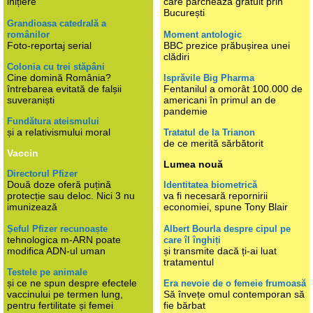
inițiere
care parchează gratuit prin
București
Grandioasa catedrală a
românilor
Moment antologic
Foto-reportaj serial
BBC prezice prăbușirea unei
clădiri
Colonia cu trei stăpâni
Cine domină România?
Isprăvile Big Pharma
întrebarea evitată de falșii
Fentanilul a omorât 100.000 de
suveraniști
americani în primul an de
pandemie
Fundătura ateismului
și a relativismului moral
Tratatul de la Trianon
de ce merită sărbătorit
Vaccin
Lumea nouă
Directorul Pfizer
Două doze oferă puțină
Identitatea biometrică
protecție sau deloc. Nici 3 nu
va fi necesară repornirii
imunizează
economiei, spune Tony Blair
Șeful Pfizer recunoaște
Albert Bourla despre cipul pe
tehnologica m-ARN poate
care îl înghiți
modifica ADN-ul uman
și transmite dacă ți-ai luat
tratamentul
Testele pe animale
și ce ne spun despre efectele
Era nevoie de o femeie frumoasă
vaccinului pe termen lung,
Să învețe omul contemporan să
pentru fertilitate și femei
fie bărbat