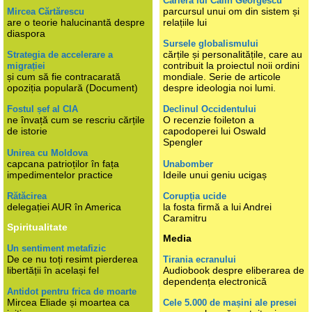
Cariera lui Călin Georgescu
parcursul unui om din sistem și
Mircea Cărtărescu
are o teorie halucinantă despre
relațiile lui
diaspora
Sursele globalismului
cărțile și personalitățile, care au
Strategia de accelerare a
contribuit la proiectul noii ordini
migrației
și cum să fie contracarată
mondiale. Serie de articole
opoziția populară (Document)
despre ideologia noi lumi.
Fostul șef al CIA
Declinul Occidentului
ne învață cum se rescriu cărțile
O recenzie foileton a
de istorie
capodoperei lui Oswald
Spengler
Unirea cu Moldova
capcana patrioților în fața
Unabomber
impedimentelor practice
Ideile unui geniu ucigaș
Rătăcirea
Corupția ucide
delegației AUR în America
la fosta firmă a lui Andrei
Caramitru
Spiritualitate
Media
Un sentiment metafizic
De ce nu toți resimt pierderea
Tirania ecranului
libertății în același fel
Audiobook despre eliberarea de
dependența electronică
Antidot pentru frica de moarte
Mircea Eliade și moartea ca
Cele 5.000 de mașini ale presei