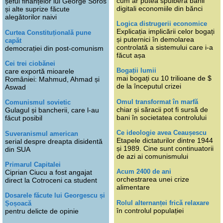
cum ar putea spulbera banii
șeful finanțelor lui George Soros
digitali economiile din bănci
și alte suprize făcute
alegătorilor naivi
Logica distrugerii economice
Explicația implicării celor bogați
Curtea Constituțională pune
și puternici în demolarea
capăt
controlată a sistemului care i-a
democrației din post-comunism
făcut așa
Cei trei ciobănei
Bogații lumii
care exportă mioarele
mai bogați cu 10 trilioane de $
României: Mahmud, Ahmad și
de la începutul crizei
Aswad
Omul transformat în marfă
Comunismul sovietic
chiar și săracii pot fi sursă de
Gulagul și bancherii, care l-au
bani în societatea controlului
făcut posibil
Ce ideologie avea Ceaușescu
Suveranismul american
Etapele dictaturilor dintre 1944
serial despre dreapta disidentă
și 1989. Cine sunt continuatorii
din SUA
de azi ai comunismului
Primarul Capitalei
Acum 2400 de ani
Ciprian Ciucu a fost angajat
orchestrarea unei crize
direct la Cotroceni ca student
alimentare
Dosarele făcute lui Georgescu și
Rolul alternanței frică relaxare
Șoșoacă
în controlul populației
pentru delicte de opinie