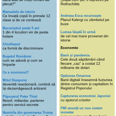
plecat?”
Rothschilds
Manualele de istorie
Andreea Esca recunoaște
Ce învață copiii în primele 12
Planul Kalergi cu zâmbetul pe
clase și de ce contează
buze
Bucureștiul peste 5 ani
Lumea lăsată în urmă
1 din 4 locuitori vin de peste
de cel mai mare proxenet din
hotare
istorie
Chiolhanul
Economie
ca formă de discriminare
Banii și pandemia
Bugetul României
Cele două săptămâni când
cum se adună și cum se
fiecare „caz” a costat 12
împarte
milioane de dolari
Ce e sionismul?
Opțiunea Omarova
Banii digitali înseamnă fuziunea
Mitul Diasporei
dintre comunism și capitalism în
devenită reacționară, contină să
Registrul Poporului
își dezamăgească artizanii
Capturarea economiei Japoniei
Păpușarul Peter Thiel
cu ajutorul crizelor
filosof, miliardar, partener
pentru servicii secrete
FMI anunță un nou sistem
monetar
Numirile din guvernarea Trump