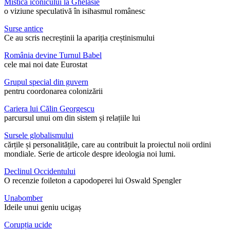
Mistica iconicului la Ghelasie
o viziune speculativă în isihasmul românesc
Surse antice
Ce au scris necreștinii la apariția creștinismului
România devine Turnul Babel
cele mai noi date Eurostat
Grupul special din guvern
pentru coordonarea colonizării
Cariera lui Călin Georgescu
parcursul unui om din sistem și relațiile lui
Sursele globalismului
cărțile și personalitățile, care au contribuit la proiectul noii ordini
mondiale. Serie de articole despre ideologia noi lumi.
Declinul Occidentului
O recenzie foileton a capodoperei lui Oswald Spengler
Unabomber
Ideile unui geniu ucigaș
Corupția ucide