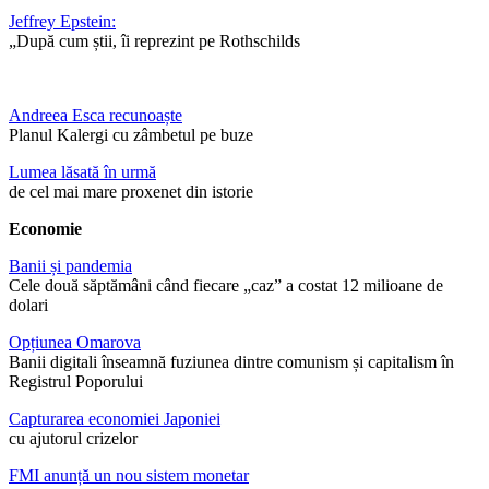
Jeffrey Epstein:
„După cum știi, îi reprezint pe Rothschilds
Andreea Esca recunoaște
Planul Kalergi cu zâmbetul pe buze
Lumea lăsată în urmă
de cel mai mare proxenet din istorie
Economie
Banii și pandemia
Cele două săptămâni când fiecare „caz” a costat 12 milioane de
dolari
Opțiunea Omarova
Banii digitali înseamnă fuziunea dintre comunism și capitalism în
Registrul Poporului
Capturarea economiei Japoniei
cu ajutorul crizelor
FMI anunță un nou sistem monetar