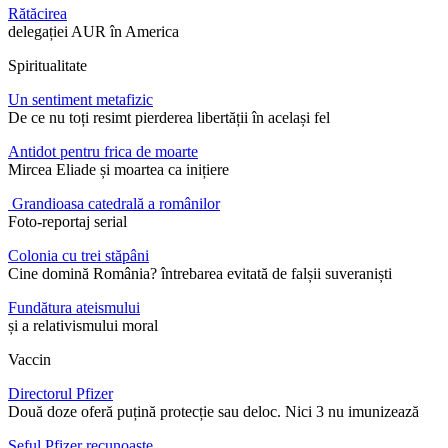
Rătăcirea
delegației AUR în America
Spiritualitate
Un sentiment metafizic
De ce nu toți resimt pierderea libertății în același fel
Antidot pentru frica de moarte
Mircea Eliade și moartea ca inițiere
Grandioasa catedrală a românilor
Foto-reportaj serial
Colonia cu trei stăpâni
Cine domină România? întrebarea evitată de falșii suveraniști
Fundătura ateismului
și a relativismului moral
Vaccin
Directorul Pfizer
Două doze oferă puțină protecție sau deloc. Nici 3 nu imunizează
Șeful Pfizer recunoaște