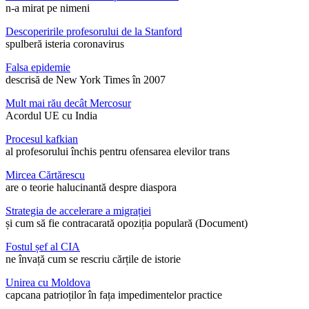
n-a mirat pe nimeni
Descoperirile profesorului de la Stanford
spulberă isteria coronavirus
Falsa epidemie
descrisă de New York Times în 2007
Mult mai rău decât Mercosur
Acordul UE cu India
Procesul kafkian
al profesorului închis pentru ofensarea elevilor trans
Mircea Cărtărescu
are o teorie halucinantă despre diaspora
Strategia de accelerare a migrației
și cum să fie contracarată opoziția populară (Document)
Fostul șef al CIA
ne învață cum se rescriu cărțile de istorie
Unirea cu Moldova
capcana patrioților în fața impedimentelor practice