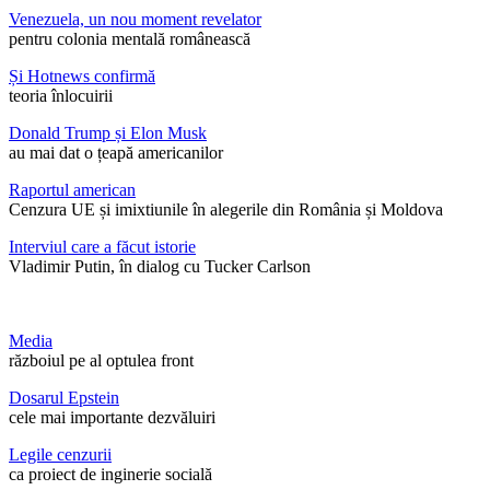
Venezuela, un nou moment revelator
pentru colonia mentală românească
Și Hotnews confirmă
teoria înlocuirii
Donald Trump și Elon Musk
au mai dat o țeapă americanilor
Raportul american
Cenzura UE și imixtiunile în alegerile din România și Moldova
Interviul care a făcut istorie
Vladimir Putin, în dialog cu Tucker Carlson
Media
războiul pe al optulea front
Dosarul Epstein
cele mai importante dezvăluiri
Legile cenzurii
ca proiect de inginerie socială