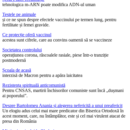
tehnologica m-ARN poate modifica ADN-ul uman
Testele pe animale
și ce ne spun despre efectele vaccinului pe termen lung, pentru
fertilitate și femei gravide.
Ce protecție oferă vaccinul
acestea sunt cifrele, care au convins oamenii să se vaccineze
Societatea controlului
operațiunea corona, răscoalele rasiale, piese într-o tranziție
postmodernă
Școala de acasă
interzisă de Macron pentru a apăra laicitatea
Rezistența spirituală anticomunistă
Pentru CNSAS, martirii închisorilor comuniste sunt încă „dușmani
ai poporului”.
Despre Bartolomeu Anania și alegerea nefericită a unui preafericit
Un elogiu adus celui mai mare predicator din Biserica Ortodoxă în
acest moment, care, nu întâmplător, este și cel mai virulent atacat de
presa din România