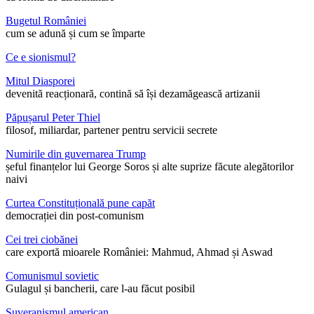
Bugetul României
cum se adună și cum se împarte
Ce e sionismul?
Mitul Diasporei
devenită reacționară, contină să își dezamăgească artizanii
Păpușarul Peter Thiel
filosof, miliardar, partener pentru servicii secrete
Numirile din guvernarea Trump
șeful finanțelor lui George Soros și alte suprize făcute alegătorilor
naivi
Curtea Constituțională pune capăt
democrației din post-comunism
Cei trei ciobănei
care exportă mioarele României: Mahmud, Ahmad și Aswad
Comunismul sovietic
Gulagul și bancherii, care l-au făcut posibil
Suveranismul american