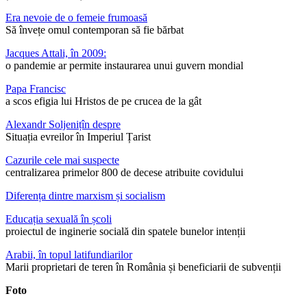
Era nevoie de o femeie frumoasă
Să învețe omul contemporan să fie bărbat
Jacques Attali, în 2009:
o pandemie ar permite instaurarea unui guvern mondial
Papa Francisc
a scos efigia lui Hristos de pe crucea de la gât
Alexandr Soljenițîn despre
Situația evreilor în Imperiul Țarist
Cazurile cele mai suspecte
centralizarea primelor 800 de decese atribuite covidului
Diferența dintre marxism și socialism
Educația sexuală în școli
proiectul de inginerie socială din spatele bunelor intenții
Arabii, în topul latifundiarilor
Marii proprietari de teren în România și beneficiarii de subvenții
Foto