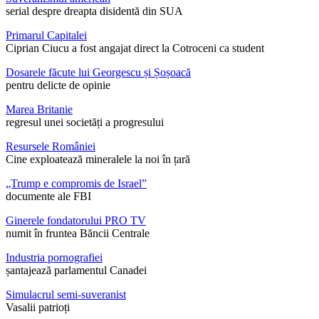
serial despre dreapta disidentă din SUA
Primarul Capitalei
Ciprian Ciucu a fost angajat direct la Cotroceni ca student
Dosarele făcute lui Georgescu și Șoșoacă
pentru delicte de opinie
Marea Britanie
regresul unei societăți a progresului
Resursele României
Cine exploatează mineralele la noi în țară
„Trump e compromis de Israel”
documente ale FBI
Ginerele fondatorului PRO TV
numit în fruntea Băncii Centrale
Industria pornografiei
șantajează parlamentul Canadei
Simulacrul semi-suveranist
Vasalii patrioți