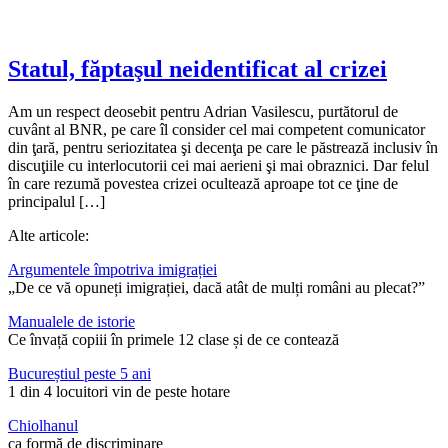
Statul, făptaşul neidentificat al crizei
Am un respect deosebit pentru Adrian Vasilescu, purtătorul de
cuvânt al BNR, pe care îl consider cel mai competent comunicator
din ţară, pentru seriozitatea şi decenţa pe care le păstrează inclusiv în
discuţiile cu interlocutorii cei mai aerieni şi mai obraznici. Dar felul
în care rezumă povestea crizei ocultează aproape tot ce ţine de
principalul […]
Alte articole:
Argumentele împotriva imigrației
„De ce vă opuneți imigrației, dacă atât de mulți români au plecat?”
Manualele de istorie
Ce învață copiii în primele 12 clase și de ce contează
Bucureștiul peste 5 ani
1 din 4 locuitori vin de peste hotare
Chiolhanul
ca formă de discriminare