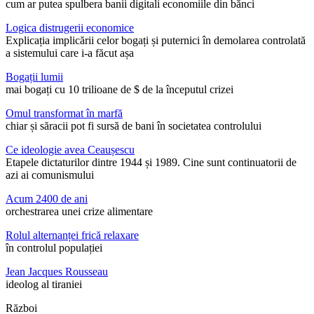
cum ar putea spulbera banii digitali economiile din bănci
Logica distrugerii economice
Explicația implicării celor bogați și puternici în demolarea controlată
a sistemului care i-a făcut așa
Bogații lumii
mai bogați cu 10 trilioane de $ de la începutul crizei
Omul transformat în marfă
chiar și săracii pot fi sursă de bani în societatea controlului
Ce ideologie avea Ceaușescu
Etapele dictaturilor dintre 1944 și 1989. Cine sunt continuatorii de
azi ai comunismului
Acum 2400 de ani
orchestrarea unei crize alimentare
Rolul alternanței frică relaxare
în controlul populației
Jean Jacques Rousseau
ideolog al tiraniei
Război