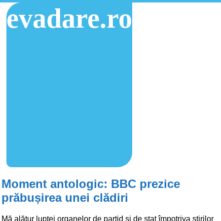
evadare.ro
Moment antologic: BBC prezice
prăbușirea unei clădiri
Mă alătur luptei organelor de partid și de stat împotriva știrilor