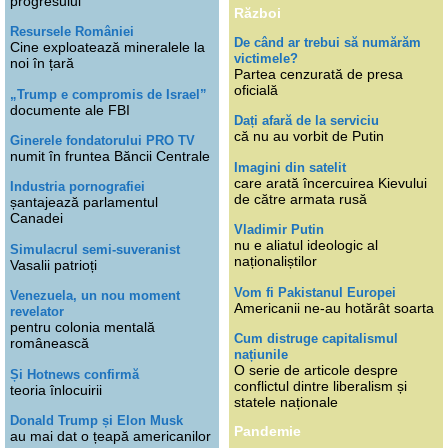
progresului
Război
Resursele României
De când ar trebui să numărăm
Cine exploatează mineralele la
victimele?
noi în țară
Partea cenzurată de presa
oficială
„Trump e compromis de Israel”
documente ale FBI
Dați afară de la serviciu
că nu au vorbit de Putin
Ginerele fondatorului PRO TV
numit în fruntea Băncii Centrale
Imagini din satelit
care arată încercuirea Kievului
Industria pornografiei
de către armata rusă
șantajează parlamentul
Canadei
Vladimir Putin
nu e aliatul ideologic al
Simulacrul semi-suveranist
naționaliștilor
Vasalii patrioți
Vom fi Pakistanul Europei
Venezuela, un nou moment
Americanii ne-au hotărât soarta
revelator
pentru colonia mentală
Cum distruge capitalismul
românească
națiunile
O serie de articole despre
Și Hotnews confirmă
conflictul dintre liberalism și
teoria înlocuirii
statele naționale
Donald Trump și Elon Musk
Pandemie
au mai dat o țeapă americanilor