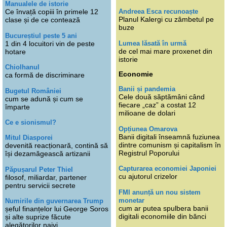
Manualele de istorie
Andreea Esca recunoaște
Ce învață copiii în primele 12
Planul Kalergi cu zâmbetul pe
clase și de ce contează
buze
Bucureștiul peste 5 ani
Lumea lăsată în urmă
1 din 4 locuitori vin de peste
de cel mai mare proxenet din
hotare
istorie
Chiolhanul
Economie
ca formă de discriminare
Banii și pandemia
Bugetul României
Cele două săptămâni când
cum se adună și cum se
fiecare „caz” a costat 12
împarte
milioane de dolari
Ce e sionismul?
Opțiunea Omarova
Banii digitali înseamnă fuziunea
Mitul Diasporei
dintre comunism și capitalism în
devenită reacționară, contină să
Registrul Poporului
își dezamăgească artizanii
Capturarea economiei Japoniei
Păpușarul Peter Thiel
cu ajutorul crizelor
filosof, miliardar, partener
pentru servicii secrete
FMI anunță un nou sistem
monetar
Numirile din guvernarea Trump
cum ar putea spulbera banii
șeful finanțelor lui George Soros
digitali economiile din bănci
și alte suprize făcute
alegătorilor naivi