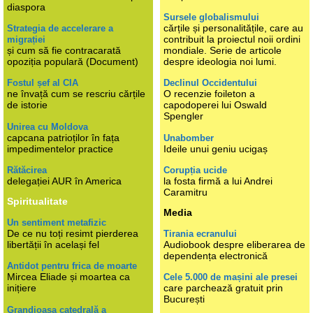
diaspora
Sursele globalismului
cărțile și personalitățile, care au
Strategia de accelerare a
contribuit la proiectul noii ordini
migrației
și cum să fie contracarată
mondiale. Serie de articole
opoziția populară (Document)
despre ideologia noi lumi.
Fostul șef al CIA
Declinul Occidentului
ne învață cum se rescriu cărțile
O recenzie foileton a
de istorie
capodoperei lui Oswald
Spengler
Unirea cu Moldova
capcana patrioților în fața
Unabomber
impedimentelor practice
Ideile unui geniu ucigaș
Rătăcirea
Corupția ucide
delegației AUR în America
la fosta firmă a lui Andrei
Caramitru
Spiritualitate
Media
Un sentiment metafizic
De ce nu toți resimt pierderea
Tirania ecranului
libertății în același fel
Audiobook despre eliberarea de
dependența electronică
Antidot pentru frica de moarte
Mircea Eliade și moartea ca
Cele 5.000 de mașini ale presei
inițiere
care parchează gratuit prin
București
Grandioasa catedrală a