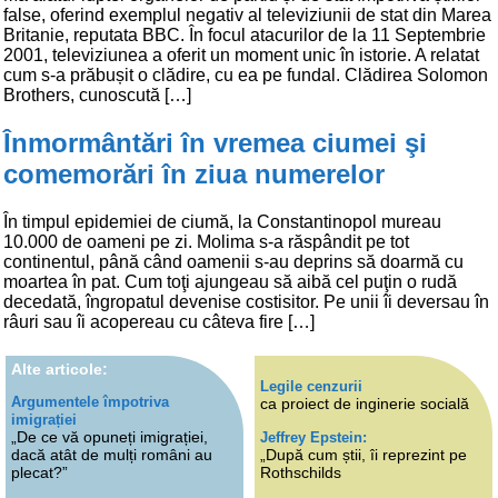
false, oferind exemplul negativ al televiziunii de stat din Marea
Britanie, reputata BBC. În focul atacurilor de la 11 Septembrie
2001, televiziunea a oferit un moment unic în istorie. A relatat
cum s-a prăbușit o clădire, cu ea pe fundal. Clădirea Solomon
Brothers, cunoscută […]
Înmormântări în vremea ciumei şi
comemorări în ziua numerelor
În timpul epidemiei de ciumă, la Constantinopol mureau
10.000 de oameni pe zi. Molima s-a răspândit pe tot
continentul, până când oamenii s-au deprins să doarmă cu
moartea în pat. Cum toţi ajungeau să aibă cel puţin o rudă
decedată, îngropatul devenise costisitor. Pe unii îi deversau în
râuri sau îi acopereau cu câteva fire […]
Alte articole:
Legile cenzurii
Argumentele împotriva
ca proiect de inginerie socială
imigrației
„De ce vă opuneți imigrației,
Jeffrey Epstein:
dacă atât de mulți români au
„După cum știi, îi reprezint pe
plecat?”
Rothschilds