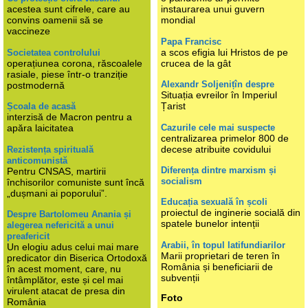
acestea sunt cifrele, care au
instaurarea unui guvern
convins oamenii să se
mondial
vaccineze
Papa Francisc
a scos efigia lui Hristos de pe
Societatea controlului
operațiunea corona, răscoalele
crucea de la gât
rasiale, piese într-o tranziție
Alexandr Soljenițîn despre
postmodernă
Situația evreilor în Imperiul
Țarist
Școala de acasă
interzisă de Macron pentru a
Cazurile cele mai suspecte
apăra laicitatea
centralizarea primelor 800 de
decese atribuite covidului
Rezistența spirituală
anticomunistă
Diferența dintre marxism și
Pentru CNSAS, martirii
socialism
închisorilor comuniste sunt încă
„dușmani ai poporului”.
Educația sexuală în școli
proiectul de inginerie socială din
Despre Bartolomeu Anania și
spatele bunelor intenții
alegerea nefericită a unui
preafericit
Arabii, în topul latifundiarilor
Un elogiu adus celui mai mare
Marii proprietari de teren în
predicator din Biserica Ortodoxă
România și beneficiarii de
în acest moment, care, nu
subvenții
întâmplător, este și cel mai
virulent atacat de presa din
Foto
România