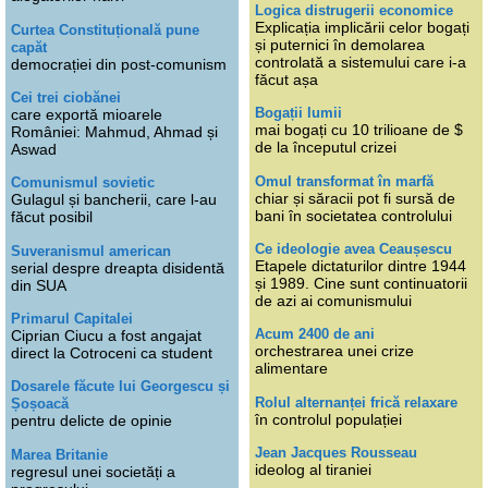
Logica distrugerii economice
Explicația implicării celor bogați
Curtea Constituțională pune
și puternici în demolarea
capăt
controlată a sistemului care i-a
democrației din post-comunism
făcut așa
Cei trei ciobănei
Bogații lumii
care exportă mioarele
mai bogați cu 10 trilioane de $
României: Mahmud, Ahmad și
de la începutul crizei
Aswad
Omul transformat în marfă
Comunismul sovietic
chiar și săracii pot fi sursă de
Gulagul și bancherii, care l-au
bani în societatea controlului
făcut posibil
Ce ideologie avea Ceaușescu
Suveranismul american
Etapele dictaturilor dintre 1944
serial despre dreapta disidentă
și 1989. Cine sunt continuatorii
din SUA
de azi ai comunismului
Primarul Capitalei
Acum 2400 de ani
Ciprian Ciucu a fost angajat
orchestrarea unei crize
direct la Cotroceni ca student
alimentare
Dosarele făcute lui Georgescu și
Rolul alternanței frică relaxare
Șoșoacă
în controlul populației
pentru delicte de opinie
Jean Jacques Rousseau
Marea Britanie
ideolog al tiraniei
regresul unei societăți a