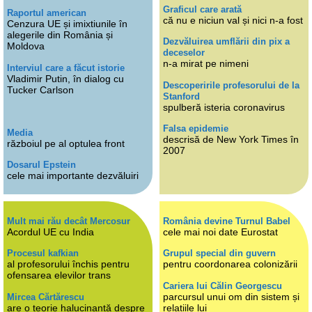
Graficul care arată
Raportul american
că nu e niciun val și nici n-a fost
Cenzura UE și imixtiunile în
alegerile din România și
Dezvăluirea umflării din pix a
Moldova
deceselor
n-a mirat pe nimeni
Interviul care a făcut istorie
Vladimir Putin, în dialog cu
Descoperirile profesorului de la
Tucker Carlson
Stanford
spulberă isteria coronavirus
Falsa epidemie
Media
descrisă de New York Times în
războiul pe al optulea front
2007
Dosarul Epstein
cele mai importante dezvăluiri
Mult mai rău decât Mercosur
România devine Turnul Babel
Acordul UE cu India
cele mai noi date Eurostat
Procesul kafkian
Grupul special din guvern
al profesorului închis pentru
pentru coordonarea colonizării
ofensarea elevilor trans
Cariera lui Călin Georgescu
parcursul unui om din sistem și
Mircea Cărtărescu
are o teorie halucinantă despre
relațiile lui