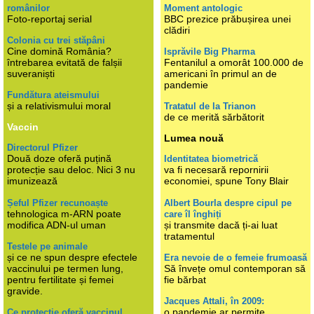
românilor
Moment antologic
Foto-reportaj serial
BBC prezice prăbușirea unei
clădiri
Colonia cu trei stăpâni
Cine domină România?
Isprăvile Big Pharma
întrebarea evitată de falșii
Fentanilul a omorât 100.000 de
suveraniști
americani în primul an de
pandemie
Fundătura ateismului
și a relativismului moral
Tratatul de la Trianon
de ce merită sărbătorit
Vaccin
Lumea nouă
Directorul Pfizer
Două doze oferă puțină
Identitatea biometrică
protecție sau deloc. Nici 3 nu
va fi necesară repornirii
imunizează
economiei, spune Tony Blair
Șeful Pfizer recunoaște
Albert Bourla despre cipul pe
tehnologica m-ARN poate
care îl înghiți
modifica ADN-ul uman
și transmite dacă ți-ai luat
tratamentul
Testele pe animale
și ce ne spun despre efectele
Era nevoie de o femeie frumoasă
vaccinului pe termen lung,
Să învețe omul contemporan să
pentru fertilitate și femei
fie bărbat
gravide.
Jacques Attali, în 2009:
o pandemie ar permite
Ce protecție oferă vaccinul