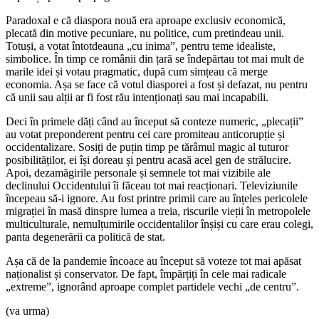
Paradoxal e că diaspora nouă era aproape exclusiv economică,
plecată din motive pecuniare, nu politice, cum pretindeau unii.
Totuși, a votat întotdeauna „cu inima”, pentru teme idealiste,
simbolice. În timp ce românii din țară se îndepărtau tot mai mult de
marile idei și votau pragmatic, după cum simțeau că merge
economia. Așa se face că votul diasporei a fost și defazat, nu pentru
că unii sau alții ar fi fost rău intenționați sau mai incapabili.
Deci în primele dăți când au început să conteze numeric, „plecații”
au votat preponderent pentru cei care promiteau anticorupție și
occidentalizare. Sosiți de puțin timp pe tărâmul magic al tuturor
posibilităților, ei își doreau și pentru acasă acel gen de strălucire.
Apoi, dezamăgirile personale și semnele tot mai vizibile ale
declinului Occidentului îi făceau tot mai reacționari. Televiziunile
începeau să-i ignore. Au fost printre primii care au înțeles pericolele
migrației în masă dinspre lumea a treia, riscurile vieții în metropolele
multiculturale, nemulțumirile occidentalilor înșiși cu care erau colegi,
panta degenerării ca politică de stat.
Așa că de la pandemie încoace au început să voteze tot mai apăsat
naționalist și conservator. De fapt, împărțiți în cele mai radicale
„extreme”, ignorând aproape complet partidele vechi „de centru”.
(va urma)