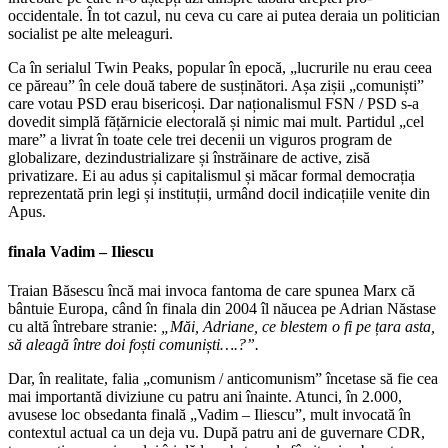
occidentale. În tot cazul, nu ceva cu care ai putea deraia un politician
socialist pe alte meleaguri.
Ca în serialul Twin Peaks, popular în epocă, „lucrurile nu erau ceea
ce păreau” în cele două tabere de susținători. Așa zișii „comuniști”
care votau PSD erau bisericoși. Dar naționalismul FSN / PSD s-a
dovedit simplă fățărnicie electorală și nimic mai mult. Partidul „cel
mare” a livrat în toate cele trei decenii un viguros program de
globalizare, dezindustrializare și înstrăinare de active, zisă
privatizare. Ei au adus și capitalismul și măcar formal democrația
reprezentată prin legi și instituții, urmând docil indicațiile venite din
Apus.
finala Vadim – Iliescu
Traian Băsescu încă mai invoca fantoma de care spunea Marx că
bântuie Europa, când în finala din 2004 îl năucea pe Adrian Năstase
cu altă întrebare stranie:
„Măi, Adriane, ce blestem o fi pe țara asta,
să aleagă între doi foști comuniști….?”.
Dar, în realitate, falia „comunism / anticomunism” încetase să fie cea
mai importantă diviziune cu patru ani înainte. Atunci, în 2.000,
avusese loc obsedanta finală „Vadim – Iliescu”, mult invocată în
contextul actual ca un deja vu. După patru ani de guvernare CDR,