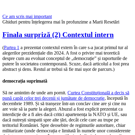
Ce am scris mai important
Ghiduri pentru înțelegerea mai în profunzime a Marii Resetări
Finala surpriză (2) Contextul intern
(
Partea 1
a prezentat contextul extern în care s-a jucat primul tur al
alegerilor prezidențiale din 2024. A fost o privire mai teoretică
despre cum au evoluat conceptul de „democrație” și raporturile de
putere în societatea contemporană. Scuze, dacă articolul a fost prea
abstract și dens. Restul ar trebui să fie mai ușor de parcurs.)
democrația suprimată
Să ne amintim de unde am pornit.
Curtea Constituțională a decis să
pună capăt celor trei decenii și jumătate de democrație
, începută în
decembrie 1989. Și să tranșeze într-un conclav cine are și cine nu
are voie să ia parte la alegeri. Abuzul a fost explicit prezentat ca
interdicție de a fi ales dacă critici apartenența la NATO și UE, sau
dacă nutrești simpatii spre alte țări, decât cele care au trupe pe
teritoriul României. Spre deosebire de regimurile autoritare, chiar
militarizate (unde democrația e limitată în numele unor considerente