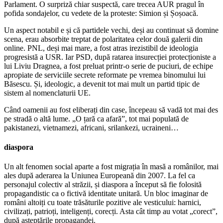
Parlament. O surpriză chiar suspectă, care trecea AUR pragul în
pofida sondajelor, cu vedete de la proteste: Simion și Șoșoacă.
Un aspect notabil e și că partidele vechi, deși au continuat să domine
scena, erau absorbite treptat de polaritatea celor două galerii din
online. PNL, deși mai mare, a fost atras irezistibil de ideologia
progresistă a USR. Iar PSD, după ratarea insurecției protecționiste a
lui Liviu Dragnea, a fost preluat printr-o serie de puciuri, de echipe
apropiate de serviciile secrete reformate pe vremea binomului lui
Băsescu. Și, ideologic, a devenit tot mai mult un partid tipic de
sistem al nomenclaturii UE.
Când oamenii au fost eliberați din case, începeau să vadă tot mai des
pe stradă o altă lume. „O țară ca afară”, tot mai populată de
pakistanezi, vietnamezi, africani, srilankezi, ucraineni…
diaspora
Un alt fenomen social aparte a fost migrația în masă a românilor, mai
ales după aderarea la Uniunea Europeană din 2007. La fel ca
personajul colectiv al străzii, și diaspora a început să fie folosită
propagandistic ca o fictivă identitate unitară. Un bloc imaginar de
români altoiți cu toate trăsăturile pozitive ale vesticului: harnici,
civilizați, patrioți, inteligenți, corecți. Asta cât timp au votat „corect”,
după așteptările propagandei.