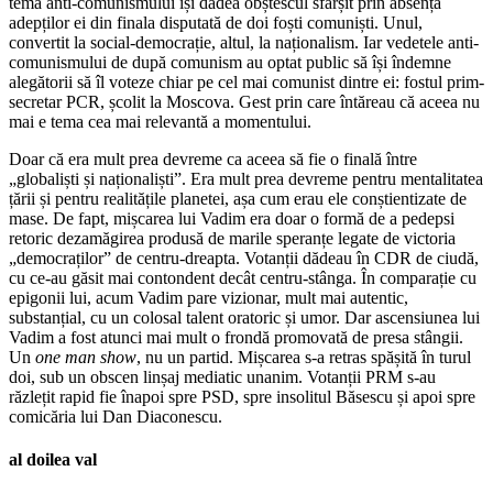
tema anti-comunismului își dădea obștescul sfârșit prin absența
adepților ei din finala disputată de doi foști comuniști. Unul,
convertit la social-democrație, altul, la naționalism. Iar vedetele anti-
comunismului de după comunism au optat public să își îndemne
alegătorii să îl voteze chiar pe cel mai comunist dintre ei: fostul prim-
secretar PCR, școlit la Moscova. Gest prin care întăreau că aceea nu
mai e tema cea mai relevantă a momentului.
Doar că era mult prea devreme ca aceea să fie o finală între
„globaliști și naționaliști”. Era mult prea devreme pentru mentalitatea
țării și pentru realitățile planetei, așa cum erau ele conștientizate de
mase. De fapt, mișcarea lui Vadim era doar o formă de a pedepsi
retoric dezamăgirea produsă de marile speranțe legate de victoria
„democraților” de centru-dreapta. Votanții dădeau în CDR de ciudă,
cu ce-au găsit mai contondent decât centru-stânga. În comparație cu
epigonii lui, acum Vadim pare vizionar, mult mai autentic,
substanțial, cu un colosal talent oratoric și umor. Dar ascensiunea lui
Vadim a fost atunci mai mult o frondă promovată de presa stângii.
Un
one man show
, nu un partid. Mișcarea s-a retras spășită în turul
doi, sub un obscen linșaj mediatic unanim. Votanții PRM s-au
răzlețit rapid fie înapoi spre PSD, spre insolitul Băsescu și apoi spre
comicăria lui Dan Diaconescu.
al doilea val