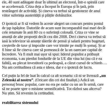
ele, 40 sunt adăugate doar în ultimul an electoral, într-o spirală care
se accelerează. Criza deja a început în Europa și în țară, prin
restrângeri de activități. Și cineva va trebui să gestioneze de anul
viitor suferința austerității și plățile dobânzilor.
O ipoteză ar fi să vedem în aceste alegeri un concurs pentru postul
de țap ispășitor. Datoriile de acum sunt incomparabil mai mari decât
cele returnate în anii 80 cu o suferință colosală. Criza ce vine se
anunță de alte proporții decât cea din 2008. Deci cineva va trebui să
iasă la televizor să anunțe tăierile de pensii și salarii pentru bugetari,
creșterile de taxe și impozite care vor trimite pe mulți în șomaj. Și ar
fi bine să fie cineva care să pornească de la un oarecare capital de
încredere. Va fi mult mai ușor să spui: liderul populist a prăbușit
economia, s-au pierdut fondurile de la UE din vina lui (nu că e ea
falită), au plecat investitorii ca pedeapsă, a căzut cursul de schimb….
Nu am certitudinea că asta e ideea, dar e o ipoteză de lucru.
Cel puțin la fel de luat în calcul ca alt scenariu: că ni se livrează
„un
Zelenski al nostru”
. (Oricare din cei doi finaliști.) Adică un
personaj brusc popular, care nu era pe radar cu un an în urmă, care
să ne poarte spre o misiune semnificativă. Tot război sau altceva?
Nu știm. Să revenim la certitudini.
reabilitarea sistemului