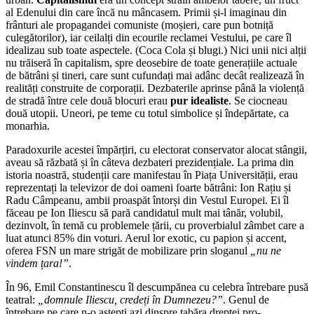
al Edenului din care încă nu mâncasem. Primii și-l imaginau din
frânturi ale propagandei comuniste (moșieri, care pun botniță
culegătorilor), iar ceilalți din ecourile reclamei Vestului, pe care îl
idealizau sub toate aspectele. (Coca Cola și blugi.) Nici unii nici alții
nu trăiseră în capitalism, spre deosebire de toate generațiile actuale
de bătrâni și tineri, care sunt cufundați mai adânc decât realizează în
realități construite de corporații. Dezbaterile aprinse până la violență
de stradă între cele două blocuri erau
pur idealiste
. Se ciocneau
două utopii. Uneori, pe teme cu totul simbolice și îndepărtate, ca
monarhia.
Paradoxurile acestei împărțiri, cu electorat conservator alocat stângii,
aveau să răzbată și în câteva dezbateri prezidențiale. La prima din
istoria noastră, studenții care manifestau în Piața Universității, erau
reprezentați la televizor de doi oameni foarte bătrâni: Ion Rațiu și
Radu Câmpeanu, ambii proaspăt întorși din Vestul Europei. Ei îl
făceau pe Ion Iliescu să pară candidatul mult mai tânăr, volubil,
dezinvolt, în temă cu problemele țării, cu proverbialul zâmbet care a
luat atunci 85% din voturi. Aerul lor exotic, cu papion și accent,
oferea FSN un mare strigăt de mobilizare prin sloganul
„nu ne
vindem țara!”
.
În 96, Emil Constantinescu îl descumpănea cu celebra întrebare pusă
teatral:
„domnule Iliescu, credeți în Dumnezeu?”
. Genul de
întrebare pe care n-o aștepți azi dinspre tabăra dreptei pro-