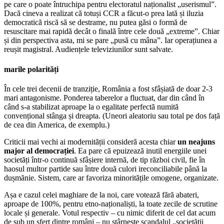
pe care o poate întruchipa pentru electoratul naționalist „userismul”.
Dacă cineva a realizat că totuși CCR a făcut-o prea lată și iluzia
democratică riscă să se destrame, nu putea găsi o formă de
resuscitare mai rapidă decât o finală între cele două „extreme”. Chiar
și din perspectiva asta, mi se pare „pusă cu mâna”. Iar operațiunea a
reușit magistral. Audiențele televiziunilor sunt salvate.
marile polarități
În cele trei decenii de tranziție, România a fost sfâșiată de doar 2-3
mari antagonisme. Ponderea taberelor a fluctuat, dar din când în
când s-a stabilizat aproape la o egalitate perfectă numită
convențional stânga și dreapta. (Uneori aleatoriu sau total pe dos față
de cea din America, de exemplu.)
Criticii mai vechi ai modernității consideră acesta chiar
un neajuns
major al democrației
. Ea pare că epuizează inutil energiile unei
societăți într-o continuă sfâșiere internă, de tip război civil, fie în
haosul multor partide sau între două culori ireconciliabile până la
dușmănie. Sistem, care ar favoriza minoritățile omogene, organizate.
Așa e cazul celei maghiare de la noi, care votează fără abateri,
aproape de 100%, pentru etno-naționaliști, la toate zecile de scrutine
locale și generale. Votul respectiv – cu nimic diferit de cel dat acum
de sub un sfert dintre români – nu stârnește scandalul „societății