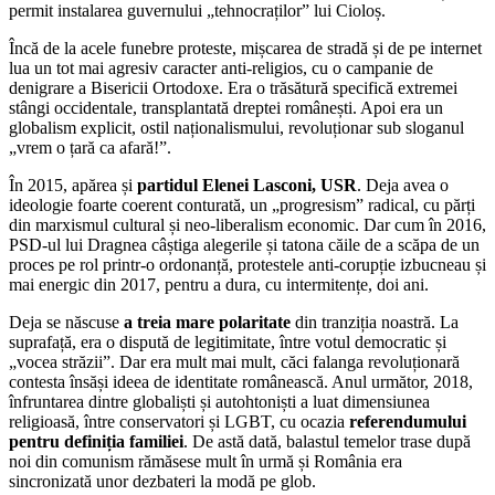
permit instalarea guvernului „tehnocraților” lui Cioloș.
Încă de la acele funebre proteste, mișcarea de stradă și de pe internet
lua un tot mai agresiv caracter anti-religios, cu o campanie de
denigrare a Bisericii Ortodoxe. Era o trăsătură specifică extremei
stângi occidentale, transplantată dreptei românești. Apoi era un
globalism explicit, ostil naționalismului, revoluționar sub sloganul
„vrem o țară ca afară!”.
În 2015, apărea și
partidul Elenei Lasconi, USR
. Deja avea o
ideologie foarte coerent conturată, un „progresism” radical, cu părți
din marxismul cultural și neo-liberalism economic. Dar cum în 2016,
PSD-ul lui Dragnea câștiga alegerile și tatona căile de a scăpa de un
proces pe rol printr-o ordonanță, protestele anti-corupție izbucneau și
mai energic din 2017, pentru a dura, cu intermitențe, doi ani.
Deja se născuse
a treia mare polaritate
din tranziția noastră. La
suprafață, era o dispută de legitimitate, între votul democratic și
„vocea străzii”. Dar era mult mai mult, căci falanga revoluționară
contesta însăși ideea de identitate românească. Anul următor, 2018,
înfruntarea dintre globaliști și autohtoniști a luat dimensiunea
religioasă, între conservatori și LGBT, cu ocazia
referendumului
pentru definiția familiei
. De astă dată, balastul temelor trase după
noi din comunism rămăsese mult în urmă și România era
sincronizată unor dezbateri la modă pe glob.