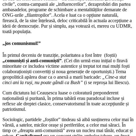
civile”, contra-campanii ale „influencerilor”, dezaprobări din partea
ambasadelor, programe de schimbare a mentalităților demarate de
ONG-urile „filantropilor”. Acela e luat ca o opțiune naturală,
firească, de la sine înțeleasă, deloc criticabilă în actuala accepțiune a
ideii de democrație. Pur și simplu, așa votează ei, mereu cu UDMR,
toată populația.
„jos comunismul!”
În primul deceniu de tranziție, polaritatea a fost între (foștii)
„comuniști și anti-comuniști”
. (Cei din urmă erau inițial o firavă
minoritate ce includea victime autentice și treptat tot mai mulți foști
colaboraționiști convertiți și noua generație de oportuniști.) Tema
geopolitică apărea doar ca o anexă a marii baricade:
„Cine-a stat
cinci ani la ruși, nu poate gândi ca Bush”
(i se reproșa lui Iliescu).
Cum dictatura lui Ceaușescu luase o coloratură preponderent
naționalistă și puritană, în prima tabără erau paradoxal incluse și
reflexe ale dreptei clasice, conservatorismul în toate accepțiunile și
patriotismul.
Sociologic, partidele „foștilor” tindeau să aibă susținerea celor mai în
vârstă, a satelor, micilor orașe și periferiilor, a celor mai săraci. În
timp ce „dreapta anti-comunistă” avea un nucleu mai tânăr, educat și
urban.
Capitalismul
era un concept străin ambelor tabere, un fruct