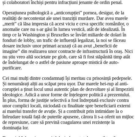
și colaboratori închiși pentru infracțiuni jenante de ordin penal.
Operațiunea psihologică a „anticorupției” pornea, desigur, de la
realități de necontestat ale unei tranziții murdare. Dar avea marele
„merit” că lăsa impresia că acest viciu e ceva specific românilor, o
anomalie care nu s-ar găsi în lumea vestică, atât de idealizată. În
timp ce la Washington și Bruxelles se învârt miliarde de dolari în
fonduri de lobby, un trafic de influență legalizat, la noi se făceau
dosare inclusiv unor primari acuzați că au avut „beneficii de
imagine” din realizarea unor contracte de infrastructură în oraș. Nici
nu știu vreo altă societate pe glob, care să fi fost stăpânită timp atât
de îndelungat de o astfel de pasiune aproape mistică de auto-
purificare.
Cei mai mulți dintre condamnați își meritau cu prisosință pedepsele.
Și nenumărați alții au scăpat prea ușor. Dar marele hei-rup al anti-
corupției a ținut locul unui autentic plan de dezvoltare și al limpezirii
ideologice. Adică a unor forme de înțelegere politică a prezentului.
În plus, forma de justiție selectivă a fost îndreptată exclusiv contra
unor complici locali, niciodată cu finalitate spre beneficiarii externi
ai marelui transfer de avuție. Și a contribuit prin intimidare la o
înfeudare totală față de puterile apusene, cărora li s-a oferit un mijloc
de represiune, care să prevină coagularea unei rezistențe la
dominația lor.