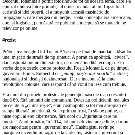
Deceniul Iohannis a pornit folosindu-se tot de această temă, care s-a
epuizat undeva între primul și al doilea mandat al lui. Lipsit total
carismă și idei proprii, el a moștenit această mașinărie de
propagandă, care mergea din inerție. Toată concepția era americană,
apoi și logistica, pe măsură ce publicul a început să se mute de pe
televizor pe online.
#rezist
Prăbușirea imaginii lui Traian Băsescu pe final de mandat, a lăsat loc
unei mișcări de stradă de tip sintetic. A pornit ca apolitică, „civică”,
dar susținută online din exterior, cu o temă inedită: ecologia. Era
vorba de protestele contra proiectului Roșia Montană, de pe timpul
guvernării Ponta. Subiectul cu
„munții noștri aur poartă”
a atras și
naționaliști și idealiști dezinteresați. Dar a început să ia tenta
revoluțiilor colorate, care răspund când votul nu iese cum trebuie.
Era unul din primele proteste ale generației născute (sau crescute)
după 89, fără amintiri din comunism. Detestau politicienii, mai ales
pe cei de la „ciuma roșie”, erau cosmopoliți și tot mai apropiați de
stânga liberală americană. Se exprimau frust, în silabe puține, ca
niște copii ai erei cibernetice, fără ocol cu „înjurătura care ne
unește”. Anul următor, în 2014, Iohannis devine președinte, dar nu
are majoritate pentru „guvernul meu”. Hashtagiștii revin pe
marginea incendiului tragic de la Colectiv, răstoarnă guvernul și