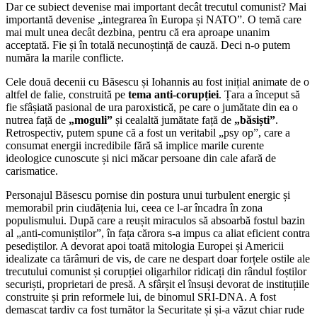
Dar ce subiect devenise mai important decât trecutul comunist? Mai
importantă devenise „integrarea în Europa și NATO”. O temă care
mai mult unea decât dezbina, pentru că era aproape unanim
acceptată. Fie și în totală necunoștință de cauză. Deci n-o putem
număra la marile conflicte.
Cele două decenii cu Băsescu și Iohannis au fost inițial animate de o
altfel de falie, construită pe
tema anti-corupției
. Țara a început să
fie sfâșiată pasional de ura paroxistică, pe care o jumătate din ea o
nutrea față de
„moguli”
și cealaltă jumătate față de
„băsiști”
.
Retrospectiv, putem spune că a fost un veritabil „psy op”, care a
consumat energii incredibile fără să implice marile curente
ideologice cunoscute și nici măcar persoane din cale afară de
carismatice.
Personajul Băsescu pornise din postura unui turbulent energic și
memorabil prin ciudățenia lui, ceea ce l-ar încadra în zona
populismului. După care a reușit miraculos să absoarbă fostul bazin
al „anti-comuniștilor”, în fața cărora s-a impus ca aliat eficient contra
pesediștilor. A devorat apoi toată mitologia Europei și Americii
idealizate ca tărâmuri de vis, de care ne despart doar forțele ostile ale
trecutului comunist și corupției oligarhilor ridicați din rândul foștilor
securiști, proprietari de presă. A sfârșit el însuși devorat de instituțiile
construite și prin reformele lui, de binomul SRI-DNA. A fost
demascat tardiv ca fost turnător la Securitate și și-a văzut chiar rude