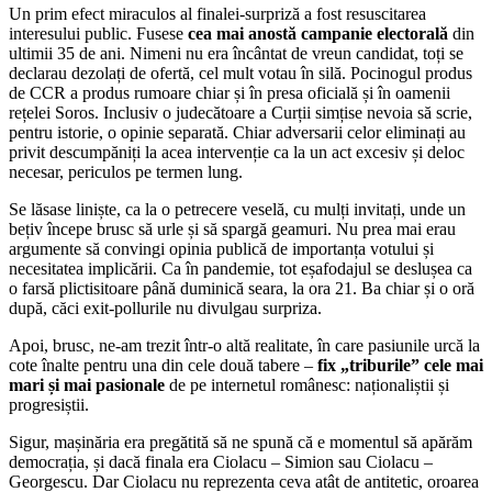
Un prim efect miraculos al finalei-surpriză a fost resuscitarea
interesului public. Fusese
cea mai anostă campanie electorală
din
ultimii 35 de ani. Nimeni nu era încântat de vreun candidat, toți se
declarau dezolați de ofertă, cel mult votau în silă. Pocinogul produs
de CCR a produs rumoare chiar și în presa oficială și în oamenii
rețelei Soros. Inclusiv o judecătoare a Curții simțise nevoia să scrie,
pentru istorie, o opinie separată. Chiar adversarii celor eliminați au
privit descumpăniți la acea intervenție ca la un act excesiv și deloc
necesar, periculos pe termen lung.
Se lăsase liniște, ca la o petrecere veselă, cu mulți invitați, unde un
bețiv începe brusc să urle și să spargă geamuri. Nu prea mai erau
argumente să convingi opinia publică de importanța votului și
necesitatea implicării. Ca în pandemie, tot eșafodajul se deslușea ca
o farsă plictisitoare până duminică seara, la ora 21. Ba chiar și o oră
după, căci exit-pollurile nu divulgau surpriza.
Apoi, brusc, ne-am trezit într-o altă realitate, în care pasiunile urcă la
cote înalte pentru una din cele două tabere –
fix „triburile” cele mai
mari și mai pasionale
de pe internetul românesc: naționaliștii și
progresiștii.
Sigur, mașinăria era pregătită să ne spună că e momentul să apărăm
democrația, și dacă finala era Ciolacu – Simion sau Ciolacu –
Georgescu. Dar Ciolacu nu reprezenta ceva atât de antitetic, oroarea