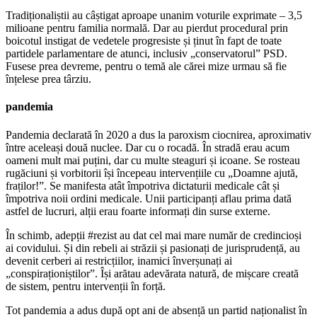
Tradiționaliștii au câștigat aproape unanim voturile exprimate – 3,5
milioane pentru familia normală. Dar au pierdut procedural prin
boicotul instigat de vedetele progresiste și ținut în fapt de toate
partidele parlamentare de atunci, inclusiv „conservatorul” PSD.
Fusese prea devreme, pentru o temă ale cărei mize urmau să fie
înțelese prea târziu.
pandemia
Pandemia declarată în 2020 a dus la paroxism ciocnirea, aproximativ
între aceleași două nuclee. Dar cu o rocadă. În stradă erau acum
oameni mult mai puțini, dar cu multe steaguri și icoane. Se rosteau
rugăciuni și vorbitorii își începeau intervențiile cu „Doamne ajută,
fraților!”. Se manifesta atât împotriva dictaturii medicale cât și
împotriva noii ordini medicale. Unii participanți aflau prima dată
astfel de lucruri, alții erau foarte informați din surse externe.
În schimb, adepții #rezist au dat cel mai mare număr de credincioși
ai covidului. Și din rebeli ai străzii și pasionați de jurisprudență, au
devenit cerberi ai restricțiilor, inamici înverșunați ai
„conspiraționiștilor”. Își arătau adevărata natură, de mișcare creată
de sistem, pentru intervenții în forță.
Tot pandemia a adus după opt ani de absență un partid naționalist în