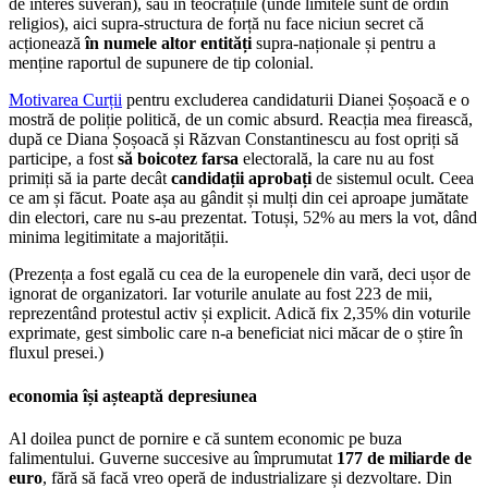
de interes suveran), sau în teocrațiile (unde limitele sunt de ordin
religios), aici supra-structura de forță nu face niciun secret că
acționează
în numele altor entități
supra-naționale și pentru a
menține raportul de supunere de tip colonial.
Motivarea Curții
pentru excluderea candidaturii Dianei Șoșoacă e o
mostră de poliție politică, de un comic absurd. Reacția mea firească,
după ce Diana Șoșoacă și Răzvan Constantinescu au fost opriți să
participe, a fost
să boicotez farsa
electorală, la care nu au fost
primiți să ia parte decât
candidații aprobați
de sistemul ocult. Ceea
ce am și făcut. Poate așa au gândit și mulți din cei aproape jumătate
din electori, care nu s-au prezentat. Totuși, 52% au mers la vot, dând
minima legitimitate a majorității.
(Prezența a fost egală cu cea de la europenele din vară, deci ușor de
ignorat de organizatori. Iar voturile anulate au fost 223 de mii,
reprezentând protestul activ și explicit. Adică fix 2,35% din voturile
exprimate, gest simbolic care n-a beneficiat nici măcar de o știre în
fluxul presei.)
economia își așteaptă depresiunea
Al doilea punct de pornire e că suntem economic pe buza
falimentului. Guverne succesive au împrumutat
177 de miliarde de
euro
, fără să facă vreo operă de industrializare și dezvoltare. Din