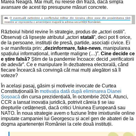
Marea Neagră. Mai mult, nu reiese din frază, dacă simpla
avansare de acest tip presupune măsuri concrete.
Războiul hibrid revine în strategie, produs de „actori ostili”.
Observați că lipsește atributul „actori
statali
”, deci pot fi orice,
de la persoane, instituții de presă, partide, asociații civice. Ei
s-ar manifesta prin: „
dezinformare, fake-news
, manipularea
spațiului informațional, influențe maligne (…)”.
Cine decide ce
e știre falsă?
Știm de la pandemie încoace: decid „verificatorii
de adevăr”. Ce e manipulare în dezbaterea electorală, când
fiecare încearcă să convingă cât mai mulți alegători să îl
voteze?
În același pasaj, găsim și motivele invocate de Curtea
Constituțională în
motivația dată după eliminarea Dianei
Șoșoacă
din cursa prezidențială, în octombrie 2024. Atunci,
CCR a lansat inovația juridică, potrivit căreia ți se iau
drepturile cetățenești, dacă critici Uniunea Europeană sau
NATO. În noua strategie avem o fuziune între imixtiunile online
imputate campaniei lui Georgescu și acel gen de abateri de la
dogma apartenenței României la cele două instituții.