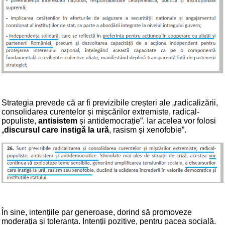
Strategia prevede că ar fi previzibile creșteri ale „radicalizării,
consolidarea curentelor și mișcărilor extremiste, radical-
populiste,
antisistem
și antidemocrație”. Iar acelea vor folosi
„
discursul care instigă la ură
, rasism și xenofobie”.
În sine, intențiile par generoase, dorind să promoveze
moderația și toleranța. Intenții pozitive, pentru pacea socială.