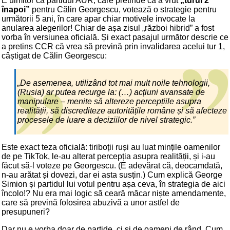
E uimitor că partidul AUR, care pretinde că a vrut
„turul 2
înapoi”
pentru Călin Georgescu, votează o strategie pentru
următorii 5 ani, în care apar chiar motivele invocate la
anularea alegerilor! Chiar de așa zisul „război hibrid” a fost
vorba în versiunea oficială. Și exact pasajul următor descrie ce
a pretins CCR că vrea să prevină prin invalidarea acelui tur 1,
câștigat de Călin Georgescu:
„De asemenea, utilizând tot mai mult noile tehnologii,
(Rusia) ar putea recurge la: (…) acțiuni avansate de
manipulare – menite să altereze percepțiile asupra
realității, să discrediteze autoritățile române și să afecteze
procesele de luare a deciziilor de nivel strategic.”
Este exact teza oficială: tiriboții ruși au luat mințile oamenilor
de pe TikTok, le-au alterat percepția asupra realității, și i-au
făcut să-l voteze pe Georgescu. (E adevărat că, deocamdată,
n-au arătat și dovezi, dar ei asta susțin.) Cum explică George
Simion și partidul lui votul pentru așa ceva, în strategia de aici
încolo!? Nu era mai logic să ceară măcar niște amendamente,
care să prevină folosirea abuzivă a unor astfel de
presupuneri?
Dar nu e vorba doar de partide, ci și de oameni de rând. Cum