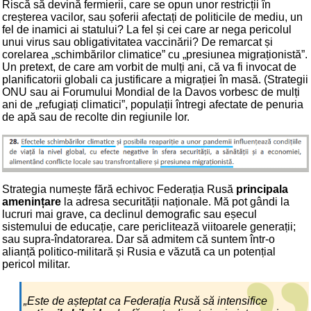
Riscă să devină fermierii, care se opun unor restricții în
creșterea vacilor, sau șoferii afectați de politicile de mediu, un
fel de inamici ai statului? La fel și cei care ar nega pericolul
unui virus sau obligativitatea vaccinării? De remarcat și
corelarea „schimbărilor climatice” cu „presiunea migraționistă”.
Un pretext, de care am vorbit de mulți ani, că va fi invocat de
planificatorii globali ca justificare a migrației în masă. (Strategii
ONU sau ai Forumului Mondial de la Davos vorbesc de mulți
ani de „refugiați climatici”, populații întregi afectate de penuria
de apă sau de recolte din regiunile lor.
Strategia numește fără echivoc Federația Rusă
principala
amenințare
la adresa securității naționale. Mă pot gândi la
lucruri mai grave, ca declinul demografic sau eșecul
sistemului de educație, care periclitează viitoarele generații;
sau supra-îndatorarea. Dar să admitem că suntem într-o
alianță politico-militară și Rusia e văzută ca un potențial
pericol militar.
„Este de așteptat ca Federația Rusă să intensifice