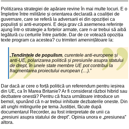
Politizarea strategiei de apărare revine în mai multe locuri. E o
împletire între militărie și orientarea declarată a coaliției de
guvernare, care se referă la adversarii ei din opoziției ca
populiști și anti-europeni. E deja grav că asemenea referințe
ajung într-o strategie a forțelor armate, care n-ar trebui să aibă
legătură cu certurile între partide. Dar de ce votează opoziția
texte program ca acestea? cu trimiteri amenințătoare la:
„
Tendințele de populism
, curentele anti-europene și
anti-UE, polarizarea politică și presiunile asupra statului
de drept, în unele state membre UE pot contribui la
fragmentarea proiectului european (…).”
Dar dacă ar cere o forță politică un referendum pentru ieșirea
din UE, ca în Marea Britanie? Ar fi considerat război hibrid sau
dezbatere onestă? Pentru că fraza următoare introduce un
bemol, spunând că n-ar trebui inhibate dezbaterile oneste. Din
alt unghi mitingurile pe tema Justiției, făcute după
documentarul Recorder, au fost interpretate de unii ca
„presiuni asupra statului de drept”. Opinia unora e „presiunea”
altora.