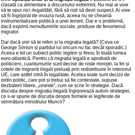
clasată ca alimentare a discursului extremist. Nu mai ai voie
să te opui nici ilegalității, fără să riști să devii suspect. Ai voie
să fii îngrijorat de invazia rusă, aceea nu se cheamă
instrumentalizare politică a unei temeri. Dar e o problemă,
dacă exprimi nemulțumirile sociale, produse de fenomenul
migrator.
Dar dacă vrei să te referi și la migrația legală? (Ceva ce
George Simion și partidul lui oricum nu fac decât sporadic.)
Aceea e tot un subiect politic legitim și firesc în toată lumea
euro-atlantică. Pentru că migrația legală e aprobată de
politicieni, cuantumurile sunt decise de niște miniștri, la fel și
cotele de migranți ilegali preluați prin redistribuire în interiorul
UE, care astfel intră în legalitate. Acelea toate sunt decizii de
ordin politic, care pot și trebui să fie contestate, supuse
dezbaterii libere, „oneste”, cum se scrie în strategie. Dacă
discuția despre migrația ilegală îngrijorează autorii strategiei,
ce s-ar spune de discuția despre formele ei legiferate de
semnătura ministrului Muncii?