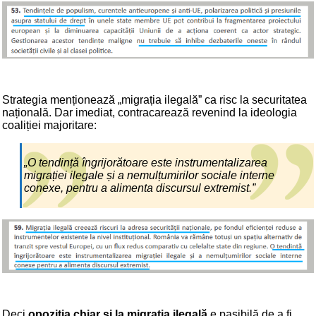
Strategia menționează „migrația ilegală” ca risc la securitatea
națională. Dar imediat, contracarează revenind la ideologia
coaliției majoritare:
„O tendință îngrijorătoare este instrumentalizarea
migrației ilegale și a nemulțumirilor sociale interne
conexe, pentru a alimenta discursul extremist.”
Deci
opoziția chiar și la migrația ilegală
e pasibilă de a fi