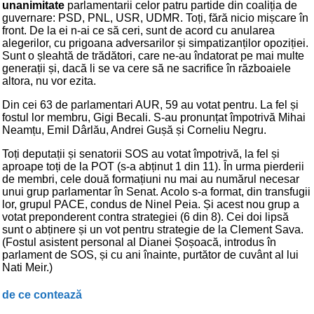
unanimitate
parlamentarii celor patru partide din coaliția de
guvernare: PSD, PNL, USR, UDMR. Toți, fără nicio mișcare în
front. De la ei n-ai ce să ceri, sunt de acord cu anularea
alegerilor, cu prigoana adversarilor și simpatizanților opoziției.
Sunt o șleahtă de trădători, care ne-au îndatorat pe mai multe
generații și, dacă li se va cere să ne sacrifice în războaiele
altora, nu vor ezita.
Din cei 63 de parlamentari AUR, 59 au votat pentru. La fel și
fostul lor membru, Gigi Becali. S-au pronunțat împotrivă Mihai
Neamțu, Emil Dârlău, Andrei Gușă și Corneliu Negru.
Toți deputații și senatorii SOS au votat împotrivă, la fel și
aproape toți de la POT (s-a abținut 1 din 11). În urma pierderii
de membri, cele două formațiuni nu mai au numărul necesar
unui grup parlamentar în Senat. Acolo s-a format, din transfugii
lor, grupul PACE, condus de Ninel Peia. Și acest nou grup a
votat preponderent contra strategiei (6 din 8). Cei doi lipsă
sunt o abținere și un vot pentru strategie de la Clement Sava.
(Fostul asistent personal al Dianei Șoșoacă, introdus în
parlament de SOS, și cu ani înainte, purtător de cuvânt al lui
Nati Meir.)
de ce contează