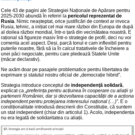
Cele 43 de pagini ale Strategiei Naționale de Apărare pentru
2025-2030 abundă în referiri la
pericolul reprezentat de
Rusia
. Nimic neașteptat, orice justificări de context ar invoca
Rusia, tehnic, a inițiat cel mai mare război din Europa de după
al doilea război mondial, într-o țară din vecinătatea noastră. E
rațional să figureze masiv într-o strategie de profil, deci nu voi
comenta acel aspect. Deși, parcă tonul e cam inflexibil pentru
puterile noastre, fără să ia în calcul tratativele de încheiere a
unei păci negociate, pentru care pledează Statele Unite
(măcar declarativ).
Ne axăm doar pe pasajele problematice pentru libertatea de
exprimare și statutul nostru oficial de „democrație hibrid”.
Strategia introduce conceptul de
independență solidară
,
explicat ca
„preferința pentru acțiunea în cooperare cu aliații și
partenerii României, dar și dezvoltarea capacității de a acționa
independent pentru protejarea interesului național (…)”
. E o
condiționalitate introdusă descrierii din Constituție, că suntem
un stat independent (chiar din articolul 1). Acolo, independența
nu era legată de solidaritatea cu aliații.