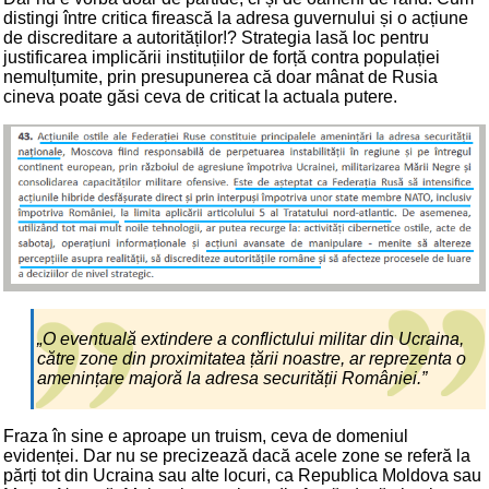
distingi între critica firească la adresa guvernului și o acțiune
de discreditare a autorităților!? Strategia lasă loc pentru
justificarea implicării instituțiilor de forță contra populației
nemulțumite, prin presupunerea că doar mânat de Rusia
cineva poate găsi ceva de criticat la actuala putere.
„O eventuală extindere a conflictului militar din Ucraina,
către zone din proximitatea țării noastre, ar reprezenta o
amenințare majoră la adresa securității României.”
Fraza în sine e aproape un truism, ceva de domeniul
evidenței. Dar nu se precizează dacă acele zone se referă la
părți tot din Ucraina sau alte locuri, ca Republica Moldova sau