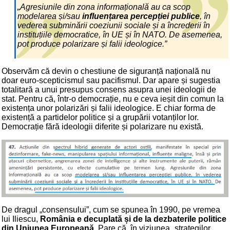
„Agresiunile din zona informațională au ca scop
modelarea și/sau
influențarea percepției publice
, în
vederea subminării coeziunii sociale și a încrederii în
instituțiile democratice, în UE și în NATO. De asemenea,
pot produce polarizare și falii ideologice.”
Observăm că devin o chestiune de siguranță națională nu
doar euro-scepticismul sau pacifismul. Dar apare și sugestia
totalitară a unui presupus consens asupra unei ideologii de
stat. Pentru că, într-o democrație, nu e ceva ieșit din comun la
existența unor polarizări și falii ideologice. E chiar forma de
existență a partidelor politice și a grupării votanților lor.
Democrație fără ideologii diferite și polarizare nu există.
De dragul „consensului”, cum se spunea în 1990, pe vremea
lui Iliescu,
România e decuplată și de la dezbaterile politice
din Uniunea Europeană
. Pare că, în viziunea „strategilor