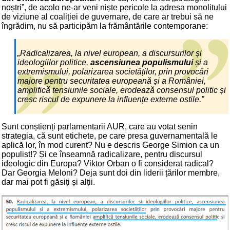
noștri”, de acolo ne-ar veni niște pericole la adresa monolitului
de viziune al coaliției de guvernare, de care ar trebui să ne
îngrădim, nu să participăm la frământările contemporane:
„Radicalizarea, la nivel european, a discursurilor și
ideologiilor politice,
ascensiunea populismului
și a
extremismului, polarizarea societăților, prin provocări
majore pentru securitatea europeană și a României,
amplifică tensiunile sociale, erodează consensul politic și
cresc riscul de expunere la influențe externe ostile.”
Sunt conștienți parlamentarii AUR, care au votat senin
strategia, că sunt etichete, pe care presa guvernamentală le
aplică lor, în mod curent? Nu e descris George Simion ca un
populist!? Și ce înseamnă radicalizare, pentru discursul
ideologic din Europa? Viktor Orban o fi considerat radical?
Dar Georgia Meloni? Deja sunt doi din liderii țărilor membre,
dar mai pot fi găsiți și alții.