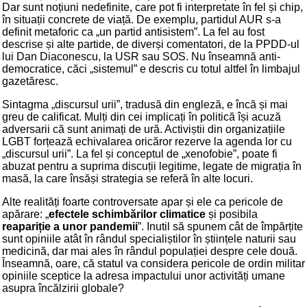
Dar sunt noțiuni nedefinite, care pot fi interpretate în fel și chip,
în situații concrete de viață. De exemplu, partidul AUR s-a
definit metaforic ca „un partid antisistem”. La fel au fost
descrise și alte partide, de diverși comentatori, de la PPDD-ul
lui Dan Diaconescu, la USR sau SOS. Nu înseamnă anti-
democratice, căci „sistemul” e descris cu totul altfel în limbajul
gazetăresc.
Sintagma „discursul urii”, tradusă din engleză, e încă și mai
greu de calificat. Mulți din cei implicați în politică își acuză
adversarii că sunt animați de ură. Activiștii din organizațiile
LGBT forțează echivalarea oricăror rezerve la agenda lor cu
„discursul urii”. La fel și conceptul de „xenofobie”, poate fi
abuzat pentru a suprima discuții legitime, legate de migrația în
masă, la care însăși strategia se referă în alte locuri.
Alte realități foarte controversate apar și ele ca pericole de
apărare: „
efectele schimbărilor climatice
și posibila
reapariție a unor pandemii
”. Inutil să spunem cât de împărțite
sunt opiniile atât în rândul specialiștilor în științele naturii sau
medicină, dar mai ales în rândul populației despre cele două.
Înseamnă, oare, că statul va considera pericole de ordin militar
opiniile sceptice la adresa impactului unor activități umane
asupra încălzirii globale?