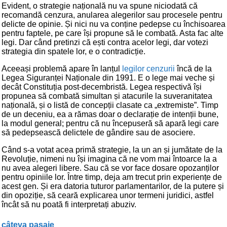
Evident, o strategie națională nu va spune niciodată că
recomandă cenzura, anularea alegerilor sau procesele pentru
delicte de opinie. Și nici nu va conține pedepse cu închisoarea
pentru faptele, pe care își propune să le combată. Asta fac alte
legi. Dar când pretinzi că ești contra acelor legi, dar votezi
strategia din spatele lor, e o contradicție.
Aceeași problemă apare în lanțul
legilor cenzurii
încă de la
Legea Siguranței Naționale din 1991. E o lege mai veche și
decât Constituția post-decembristă. Legea respectivă își
propunea să combată simultan și atacurile la suveranitatea
națională, și o listă de concepții clasate ca „extremiste”. Timp
de un deceniu, ea a rămas doar o declarație de intenții bune,
la modul general; pentru că nu începuseră să apară legi care
să pedepsească delictele de gândire sau de asociere.
Când s-a votat acea primă strategie, la un an și jumătate de la
Revoluție, nimeni nu își imagina că ne vom mai întoarce la a
nu avea alegeri libere. Sau că se vor face dosare opozanților
pentru opiniile lor. Între timp, deja am trecut prin experiențe de
acest gen. Și era datoria tuturor parlamentarilor, de la putere și
din opoziție, să ceară explicarea unor termeni juridici, astfel
încât să nu poată fi interpretați abuziv.
câteva pasaje