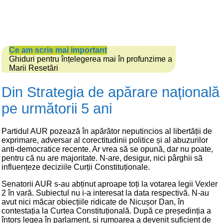
Ce am scris mai important
Ghiduri pentru înțelegerea mai în profunzime a
Marii Resetări
Din Strategia de apărare națională
pe următorii 5 ani
Partidul AUR pozează în apărător neputincios al libertății de
exprimare, adversar al corectitudinii politice și al abuzurilor
anti-democratice recente. Ar vrea să se opună, dar nu poate,
pentru că nu are majoritate. N-are, desigur, nici pârghii să
influențeze deciziile Curții Constituționale.
Senatorii AUR s-au abținut aproape toți la votarea legii Vexler
2 în vară. Subiectul nu i-a interesat la data respectivă. N-au
avut nici măcar obiecțiile ridicate de Nicușor Dan, în
contestația la Curtea Constituțională. După ce președinția a
întors legea în parlament, și rumoarea a devenit suficient de