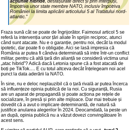
acțiunile hibride
, desfășurate direct și prin interpuși,
împotriva unor state membre NATO, inclusiv împotriva
României la limita aplicării articolului 5 al Tratatului nord-
atlantic.”
Fraza sună cât se poate de îngrijorător. Faimosul articol 5 se
referă la intervenția unor țări aliate în sprijin reciproc, atunci
când sunt atacate. Nu e o garanție, pentru noi, decât la modul
ipotetic, dar poate fi o obligație. Aici se lasă impresia că
România ar putea fi cândva determinată să intre într-un conflict
militar, pentru că altă țară din alianță se consideră victima unui
„atac hibrid”? Adică dacă Letonia spune că a fost atacată de
boți pe TikTok…. E cu totul altceva decât înțelegeam noi acel
punct la data aderării la NATO.
În sine, nu e deloc neplauzibil că o țară rivală ar putea încerca
să influențeze opinia publică de la noi. Cu siguranță, Rusia
are un aparat de propagandă și poate acționa pe rețele de
socializare, în presă și prin alte mijloace. Dar mai trebuie și
dovedit că a avut o implicare determinantă, de natură să
justifice anularea alegerilor în 2024. Deocamdată, la peste un
an după, opinia publică nu a văzut dovezi convingătoare în
acest sens.