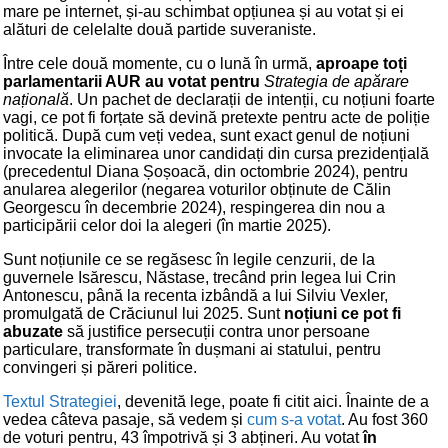
mare pe internet, și-au schimbat opțiunea și au votat și ei
alături de celelalte două partide suveraniste.
Între cele două momente, cu o lună în urmă,
aproape toți
parlamentarii AUR au votat pentru
Strategia de apărare
națională
. Un pachet de declarații de intenții, cu noțiuni foarte
vagi, ce pot fi forțate să devină pretexte pentru acte de poliție
politică. După cum veți vedea, sunt exact genul de noțiuni
invocate la eliminarea unor candidați din cursa prezidențială
(precedentul Diana Șoșoacă, din octombrie 2024), pentru
anularea alegerilor (negarea voturilor obținute de Călin
Georgescu în decembrie 2024), respingerea din nou a
participării celor doi la alegeri (în martie 2025).
Sunt noțiunile ce se regăsesc în legile cenzurii, de la
guvernele Isărescu, Năstase, trecând prin legea lui Crin
Antonescu, până la recenta izbândă a lui Silviu Vexler,
promulgată de Crăciunul lui 2025. Sunt
noțiuni ce pot fi
abuzate
să justifice persecuții contra unor persoane
particulare, transformate în dușmani ai statului, pentru
convingeri și păreri politice.
Textul Strategiei
, devenită lege, poate fi citit aici. Înainte de a
vedea câteva pasaje, să vedem și
cum s-a votat
. Au fost 360
de voturi pentru, 43 împotrivă și 3 abțineri. Au votat
în