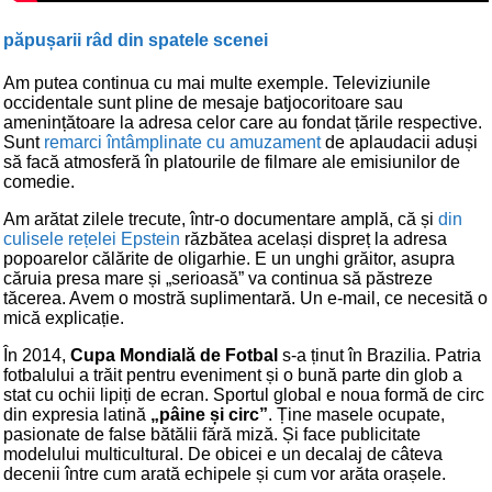
păpușarii râd din spatele scenei
Am putea continua cu mai multe exemple. Televiziunile
occidentale sunt pline de mesaje batjocoritoare sau
amenințătoare la adresa celor care au fondat țările respective.
Sunt
remarci întâmplinate cu amuzament
de aplaudacii aduși
să facă atmosferă în platourile de filmare ale emisiunilor de
comedie.
Am arătat zilele trecute, într-o documentare amplă, că și
din
culisele rețelei Epstein
răzbătea același dispreț la adresa
popoarelor călărite de oligarhie. E un unghi grăitor, asupra
căruia presa mare și „serioasă” va continua să păstreze
tăcerea. Avem o mostră suplimentară. Un e-mail, ce necesită o
mică explicație.
În 2014,
Cupa Mondială de Fotbal
s-a ținut în Brazilia. Patria
fotbalului a trăit pentru eveniment și o bună parte din glob a
stat cu ochii lipiți de ecran. Sportul global e noua formă de circ
din expresia latină
„pâine și circ”
. Ține masele ocupate,
pasionate de false bătălii fără miză. Și face publicitate
modelului multicultural. De obicei e un decalaj de câteva
decenii între cum arată echipele și cum vor arăta orașele.