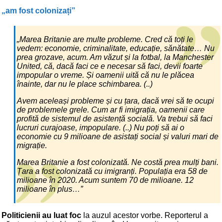
„am fost colonizați”
„Marea Britanie are multe probleme. Cred că toți le
vedem: economie, criminalitate, educație, sănătate… Nu
prea grozave, acum. Am văzut și la fotbal, la Manchester
United, că, dacă faci ce e necesar să faci, devii foarte
impopular o vreme. Și oamenii uită că nu le plăcea
înainte, dar nu le place schimbarea. (..)
Avem aceleași probleme și cu țara, dacă vrei să te ocupi
de problemele grele. Cum ar fi imigrația, oamenii care
profită de sistemul de asistență socială. Va trebui să faci
lucruri curajoase, impopulare. (..) Nu poți să ai o
economie cu 9 milioane de asistați social și valuri mari de
migrație.
Marea Britanie a fost colonizată. Ne costă prea mulți bani.
Țara a fost colonizată cu imigranți. Populația era 58 de
milioane în 2020. Acum suntem 70 de milioane. 12
milioane în plus…”
Politicienii au luat foc
la auzul acestor vorbe. Reporterul a