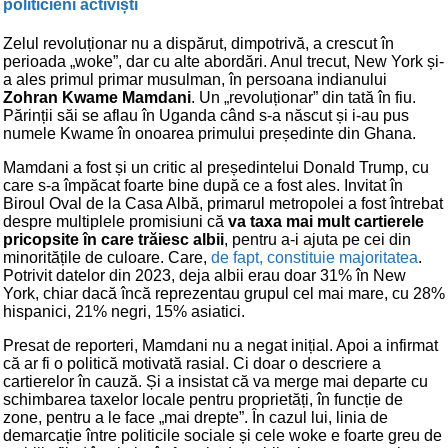
politicieni activiști
Zelul revoluționar nu a dispărut, dimpotrivă, a crescut în
perioada „woke”, dar cu alte abordări. Anul trecut, New York și-
a ales primul primar musulman, în persoana indianului
Zohran Kwame Mamdani
. Un „revoluționar” din tată în fiu.
Părinții săi se aflau în Uganda când s-a născut și i-au pus
numele Kwame în onoarea primului președinte din Ghana.
Mamdani a fost și un critic al președintelui Donald Trump, cu
care s-a împăcat foarte bine după ce a fost ales. Invitat în
Biroul Oval de la Casa Albă, primarul metropolei a fost întrebat
despre multiplele promisiuni că
va taxa mai mult cartierele
pricopsite în care trăiesc albii
, pentru a-i ajuta pe cei din
minoritățile de culoare. Care,
de fapt, constituie majoritatea
.
Potrivit datelor din 2023, deja albii erau doar 31% în New
York, chiar dacă încă reprezentau grupul cel mai mare, cu 28%
hispanici, 21% negri, 15% asiatici.
Presat de reporteri, Mamdani nu a negat inițial. Apoi a infirmat
că ar fi o politică motivată rasial. Ci doar o descriere a
cartierelor în cauză. Și a insistat că va merge mai departe cu
schimbarea taxelor locale pentru proprietăți, în funcție de
zone, pentru a le face „mai drepte”. În cazul lui, linia de
demarcație între politicile sociale și cele woke e foarte greu de