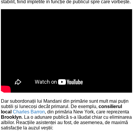
stabilit, fiind împletite în funcție de publicul spre care vorbește.
Dar subordonații lui Mandani din primărie sunt mult mai puțin
subtili și lunecoși decât primarul. De exemplu,
consilierul
local
Charles Barron
, din primăria New York, care reprezenta
Brooklyn
. La o adunare publică s-a lăudat chiar cu eliminarea
albilor. Reacțiile asistenței au fost, de asemenea, de maximă
satisfacție la auzul veștii: