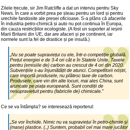
Zilele trecute, sir Jim Ratcliffe a dat un interviu pentru Sky
News. În care a vorbit prea pe șleau pentru un lord și pentru
urechile fandosite ale presei oficioase. S-a plâns că afacerile
în industria petro-chimică și auto nu pot continua în Europa,
din cauza restricțiilor ecologiste. (A fost un suporter al ieșirii
Marii Britanii din UE, dar are afaceri și pe continent, iar
normele sunt la fel de drastice și pe insulă.)
„Nu se poate supraviețui cu ele, într-o competiție globală.
Prețul energiei e de 3-4 ori cât e în Statele Unite. Taxele
pentru (emisiile de) carbon au crescut de 4 ori din 2020.
Subvențiile s-au înjumătățit de atunci. Competitorii noștri,
care importă produsele, nu plătesc taxe de carbon.
Produsele, care vin din alte locuri, mai ales China, sunt
aruncate pe piața europeană. Sunt condiții de
nesupraviețuit pentru (fabricile de) chimicale.”
Ce se va întâmpla? se interesează reporterul:
„Se vor închide. Nimic nu va supraviețui în petro-chimie și
(mase) plastice. (..) Suntem, probabil cel mai mare jucător