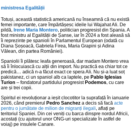
ministresa Egalității
Totuși, această statistică americană nu înseamnă că nu există
femei importante, care împărtășesc ideile lui Wajahat Ali. De
pildă,
Irene Maria Montero
, politician progresist din Spania. A
fost ministru al Egalității de Șanse, iar în 2024 a fost aleasă să
îi reprezinte pe spanioli în Parlamentul European (odată cu
Diana Șoșoacă, Gabriela Firea, Maria Grapini și Adina
Vălean, din partea României).
Spaniolii îi plătesc leafa generoasă, dar madam Montero vrea
să îi înlocuiască cu alții din import. Nu practică ea chiar tot ce
predică… adică n-a făcut exact ce spera Ali. Nu și-a luat soț
pakistanez, ci un spaniol alb ca laptele, pe
Pablo Iglesias
Turion
– fondatorul partidului progresist
Podemos
, cu care
are și trei copii.
Spiritul ei revoluționar a ieșit clocotitor la suprafață în ianuarie
2026, când premierul
Pedro Sanchez
a decis să facă
acte
pentru o jumătate de milion de migranți ilegali
, aflați pe
teritoriul Spaniei. Din cei veniți cu barca dinspre nordul Africii,
acostați (cu ajutorul unor ONG-uri specializate în astfel de
voiaj) pe insulele Canare.