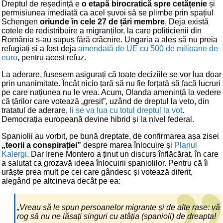
Dreptul de reședință e
o etapă birocratică spre cetățenie
și
permisiunea imediată ca acel șuvoi să se plimbe prin spațiul
Schengen
oriunde în cele 27 de țări membre
. Deja există
cotele de redistribuire a migranților, la care politicienii din
România s-au supus fără crâcnire. Ungaria a ales să nu preia
refugiați și a fost deja
amendată de UE cu 500 de milioane de
euro
, pentru acest refuz.
La aderare, fusesem asigurați că toate deciziile se vor lua doar
prin unanimitate. Încât nicio țară să nu fie forțată să facă lucruri
pe care națiunea nu le vrea. Acum, Olanda amenință la vedere
că țărilor care votează „greșit”, uzând de dreptul la veto, din
tratatul de aderare,
li se va lua cu totul dreptul la vot
.
Democrația europeană devine hibrid și la nivel federal.
Spaniolii au vorbit, pe bună dreptate, de confirmarea așa zisei
„teorii a conspirației”
despre marea înlocuire și
Planul
Kalergi
. Dar Irene Montero a ținut un discurs înflăcărat, în care
a salutat ca grozavă ideea înlocuirii spaniolilor. Pentru că îi
urăște prea mult pe cei care gândesc și votează diferit,
alegând pe altcineva decât pe ea:
„Vreau să le spun persoanelor migrante și de alte rase: vă
rog să nu ne lăsați singuri cu atâția (spanioli) de dreapta!