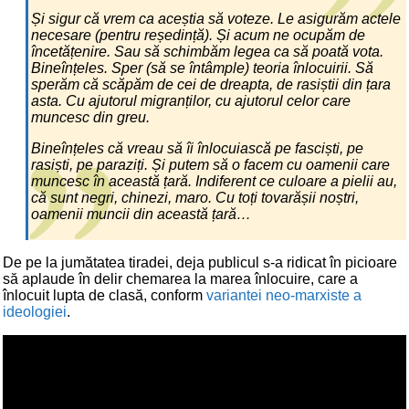
Și sigur că vrem ca aceștia să voteze. Le asigurăm actele
necesare (pentru reședință). Și acum ne ocupăm de
încetățenire. Sau să schimbăm legea ca să poată vota.
Bineînțeles. Sper (să se întâmple) teoria înlocuirii. Să
sperăm că scăpăm de cei de dreapta, de rasiștii din țara
asta. Cu ajutorul migranților, cu ajutorul celor care
muncesc din greu.
Bineînțeles că vreau să îi înlocuiască pe fasciști, pe
rasiști, pe paraziți. Și putem să o facem cu oamenii care
muncesc în această țară. Indiferent ce culoare a pielii au,
că sunt negri, chinezi, maro. Cu toți tovarășii noștri,
oamenii muncii din această țară…
De pe la jumătatea tiradei, deja publicul s-a ridicat în picioare
să aplaude în delir chemarea la marea înlocuire, care a
înlocuit lupta de clasă, conform
variantei neo-marxiste a
ideologiei
.