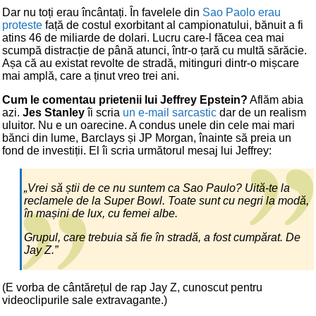
Dar nu toți erau încântați. În favelele din
Sao Paolo erau
proteste
față de costul exorbitant al campionatului, bănuit a fi
atins 46 de miliarde de dolari. Lucru care-l făcea cea mai
scumpă distracție de până atunci, într-o țară cu multă sărăcie.
Așa că au existat revolte de stradă, mitinguri dintr-o mișcare
mai amplă, care a ținut vreo trei ani.
Cum le comentau prietenii lui Jeffrey Epstein?
Aflăm abia
azi.
Jes Stanley
îi scria
un e-mail sarcastic
dar de un realism
uluitor. Nu e un oarecine. A condus unele din cele mai mari
bănci din lume, Barclays și JP Morgan, înainte să preia un
fond de investiții. El îi scria următorul mesaj lui Jeffrey:
„Vrei să știi de ce nu suntem ca Sao Paulo? Uită-te la
reclamele de la Super Bowl. Toate sunt cu negri la modă,
în mașini de lux, cu femei albe.
Grupul, care trebuia să fie în stradă, a fost cumpărat. De
Jay Z.”
(E vorba de cântărețul de rap Jay Z, cunoscut pentru
videoclipurile sale extravagante.)