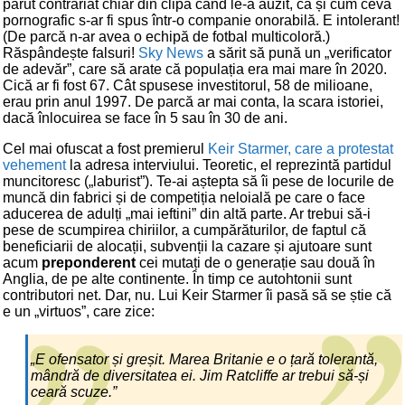
părut contrariat chiar din clipa când le-a auzit, ca și cum ceva
pornografic s-ar fi spus într-o companie onorabilă. E intolerant!
(De parcă n-ar avea o echipă de fotbal multicoloră.)
Răspândește falsuri!
Sky News
a sărit să pună un „verificator
de adevăr”, care să arate că populația era mai mare în 2020.
Cică ar fi fost 67. Cât spusese investitorul, 58 de milioane,
erau prin anul 1997. De parcă ar mai conta, la scara istoriei,
dacă înlocuirea se face în 5 sau în 30 de ani.
Cel mai ofuscat a fost premierul
Keir Starmer, care a protestat
vehement
la adresa interviului. Teoretic, el reprezintă partidul
muncitoresc („laburist”). Te-ai aștepta să îi pese de locurile de
muncă din fabrici și de competiția neloială pe care o face
aducerea de adulți „mai ieftini” din altă parte. Ar trebui să-i
pese de scumpirea chiriilor, a cumpărăturilor, de faptul că
beneficiarii de alocații, subvenții la cazare și ajutoare sunt
acum
preponderent
cei mutați de o generație sau două în
Anglia, de pe alte continente. În timp ce autohtonii sunt
contributori net. Dar, nu. Lui Keir Starmer îi pasă să se știe că
e un „virtuos”, care zice:
„E ofensator și greșit. Marea Britanie e o țară tolerantă,
mândră de diversitatea ei. Jim Ratcliffe ar trebui să-și
ceară scuze.”