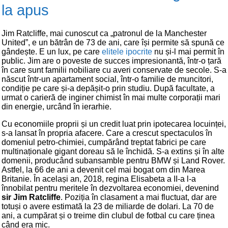
la apus
Jim Ratcliffe, mai cunoscut ca „patronul de la Manchester
United”, e un bătrân de 73 de ani, care își permite să spună ce
gândește. E un lux, pe care
elitele ipocrite
nu și-l mai permit în
public. Jim are o poveste de succes impresionantă, într-o țară
în care sunt familii nobiliare cu averi conservate de secole. S-a
născut într-un apartament social, într-o familie de muncitori,
condiție pe care și-a depășit-o prin studiu. După facultate, a
urmat o carieră de inginer chimist în mai multe corporații mari
din energie, urcând în ierarhie.
Cu economiile proprii și un credit luat prin ipotecarea locuinței,
s-a lansat în propria afacere. Care a crescut spectaculos în
domeniul petro-chimiei, cumpărând treptat fabrici pe care
multinaționale gigant doreau să le închidă. S-a extins și în alte
domenii, producând subansamble pentru BMW și Land Rover.
Astfel, la 66 de ani a devenit cel mai bogat om din Marea
Britanie. În același an, 2018, regina Elisabeta a II-a l-a
înnobilat pentru meritele în dezvoltarea economiei, devenind
sir Jim Ratcliffe
. Poziția în clasament a mai fluctuat, dar are
totuși o avere estimată la 23 de miliarde de dolari. La 70 de
ani, a cumpărat și o treime din clubul de fotbal cu care ținea
când era mic.