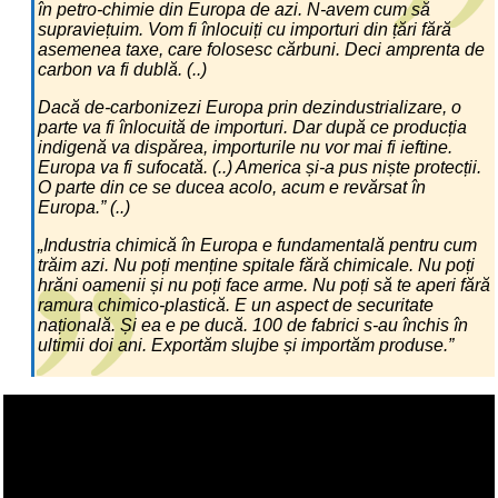
în petro-chimie din Europa de azi. N-avem cum să
supraviețuim. Vom fi înlocuiți cu importuri din țări fără
asemenea taxe, care folosesc cărbuni. Deci amprenta de
carbon va fi dublă. (..)
Dacă de-carbonizezi Europa prin dezindustrializare, o
parte va fi înlocuită de importuri. Dar după ce producția
indigenă va dispărea, importurile nu vor mai fi ieftine.
Europa va fi sufocată. (..) America și-a pus niște protecții.
O parte din ce se ducea acolo, acum e revărsat în
Europa.” (..)
„Industria chimică în Europa e fundamentală pentru cum
trăim azi. Nu poți menține spitale fără chimicale. Nu poți
hrăni oamenii și nu poți face arme. Nu poți să te aperi fără
ramura chimico-plastică. E un aspect de securitate
națională. Și ea e pe ducă. 100 de fabrici s-au închis în
ultimii doi ani. Exportăm slujbe și importăm produse.”