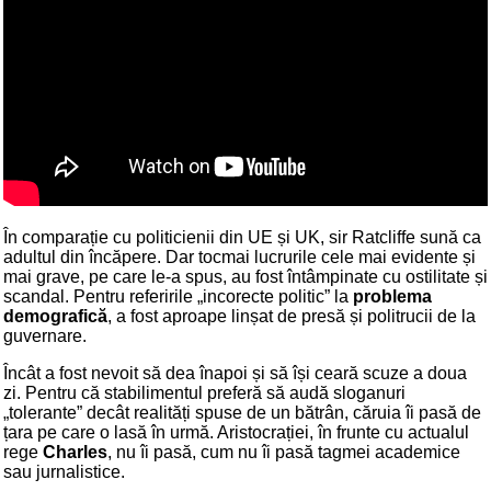
În comparație cu politicienii din UE și UK, sir Ratcliffe sună ca
adultul din încăpere. Dar tocmai lucrurile cele mai evidente și
mai grave, pe care le-a spus, au fost întâmpinate cu ostilitate și
scandal. Pentru referirile „incorecte politic” la
problema
demografică
, a fost aproape linșat de presă și politrucii de la
guvernare.
Încât a fost nevoit să dea înapoi și să își ceară scuze a doua
zi. Pentru că stabilimentul preferă să audă sloganuri
„tolerante” decât realități spuse de un bătrân, căruia îi pasă de
țara pe care o lasă în urmă. Aristocrației, în frunte cu actualul
rege
Charles
, nu îi pasă, cum nu îi pasă tagmei academice
sau jurnalistice.