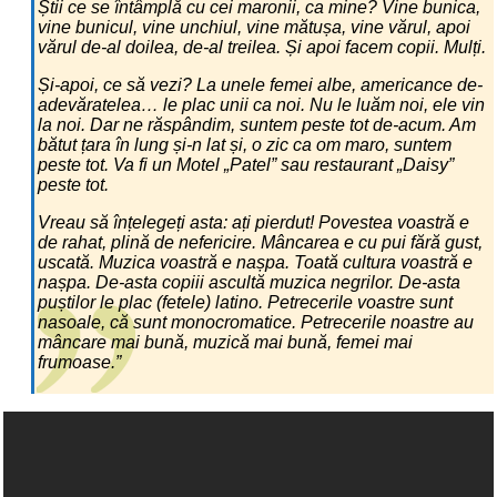
Știi ce se întâmplă cu cei maronii, ca mine? Vine bunica,
vine bunicul, vine unchiul, vine mătușa, vine vărul, apoi
vărul de-al doilea, de-al treilea. Și apoi facem copii. Mulți.
Și-apoi, ce să vezi? La unele femei albe, americance de-
adevăratelea… le plac unii ca noi. Nu le luăm noi, ele vin
la noi. Dar ne răspândim, suntem peste tot de-acum. Am
bătut țara în lung și-n lat și, o zic ca om maro, suntem
peste tot. Va fi un Motel „Patel” sau restaurant „Daisy”
peste tot.
Vreau să înțelegeți asta: ați pierdut! Povestea voastră e
de rahat, plină de nefericire. Mâncarea e cu pui fără gust,
uscată. Muzica voastră e nașpa. Toată cultura voastră e
nașpa. De-asta copiii ascultă muzica negrilor. De-asta
puștilor le plac (fetele) latino. Petrecerile voastre sunt
nasoale, că sunt monocromatice. Petrecerile noastre au
mâncare mai bună, muzică mai bună, femei mai
frumoase.”