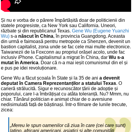
Și nu e vorba de o părere împărtășită doar de politicienii din
statele progresiste, ca New York sau California. Uneori,
răzbate și din republicanul Texas.
Gene Wu (Eugene Yuanzhi
Wu)
s-a
născut în China
, în provincia Guangdong. Aceasta
din urmă e faimoasă pentru metropole ca Shenzen, devenit un
bastion capitalist, zona unde se fac cele mai multe electronice.
Taiwanezii de la Foxconn au propriul orășel acolo, unde fac
inclusiv iPhone. Capitalismul a migrat în China, dar
Wu s-a
mutat în America
. Doar că n-a mai ieșit comunismul din el și
e pus pe idei revoluționare.
Gene Wu a făcut școala în State și la 35 de ani
a devenit
deputat în Camera Reprezentanților a statului Texas
. O
carieră strălucită. Sigur e recunoscător țării de adopție și
poporului, care l-a îmbrățișat cu atâta toleranță. Nu? Mmm, nu
chiar. Tânărul politician e animat chiar de o aversiune
nedisimulată față de băștinași. Într-o filmare de lunile trecute,
zicea:
„Mereu le spun oamenilor că ziua în care (cei care sunt)
latino, africani americani, asiatici și alte comunități