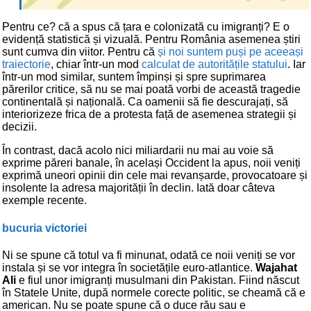
Pentru ce? că a spus că țara e colonizată cu imigranți? E o
evidență statistică și vizuală. Pentru România asemenea știri
sunt cumva din viitor. Pentru că
și noi suntem puși pe aceeași
traiectorie
, chiar într-un mod
calculat de autoritățile statului
. Iar
într-un mod similar, suntem împinși și spre suprimarea
părerilor critice, să nu se mai poată vorbi de această tragedie
continentală și națională. Ca oamenii să fie descurajați, să
interiorizeze frica de a protesta față de asemenea strategii și
decizii.
În contrast, dacă acolo nici miliardarii nu mai au voie să
exprime păreri banale, în același Occident la apus, noii veniți
exprimă uneori opinii din cele mai revanșarde, provocatoare și
insolente la adresa majorității în declin. Iată doar câteva
exemple recente.
bucuria victoriei
Ni se spune că totul va fi minunat, odată ce noii veniți se vor
instala și se vor integra în societățile euro-atlantice.
Wajahat
Ali
e fiul unor imigranți musulmani din Pakistan. Fiind născut
în Statele Unite, după normele corecte politic, se cheamă că e
american. Nu se poate spune că o duce rău sau e