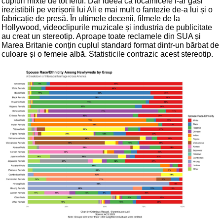
cupluri mixte de tot felul. Dar ideea că localnicele i-ar găsi
irezistibili pe verișorii lui Ali e mai mult o fantezie de-a lui și o
fabricație de presă. În ultimele decenii, filmele de la
Hollywood, videoclipurile muzicale și industria de publicitate
au creat un stereotip. Aproape toate reclamele din SUA și
Marea Britanie conțin cuplul standard format dintr-un bărbat de
culoare și o femeie albă. Statisticile contrazic acest stereotip.