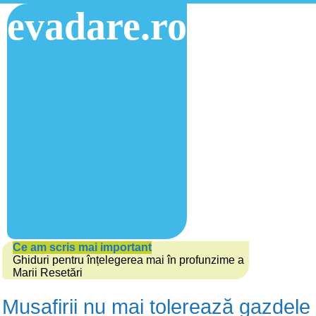
evadare.ro
Ce am scris mai important
Ghiduri pentru înțelegerea mai în profunzime a
Marii Resetări
Musafirii nu mai tolerează gazdele