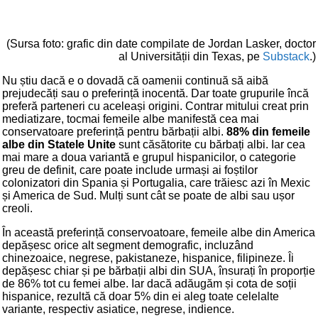
(Sursa foto: grafic din date compilate de Jordan Lasker, doctor
al Universității din Texas, pe
Substack
.)
Nu știu dacă e o dovadă că oamenii continuă să aibă
prejudecăți sau o preferință inocentă. Dar toate grupurile încă
preferă parteneri cu aceleași origini. Contrar mitului creat prin
mediatizare, tocmai femeile albe manifestă cea mai
conservatoare preferință pentru bărbații albi.
88% din femeile
albe din Statele Unite
sunt căsătorite cu bărbați albi. Iar cea
mai mare a doua variantă e grupul hispanicilor, o categorie
greu de definit, care poate include urmași ai foștilor
colonizatori din Spania și Portugalia, care trăiesc azi în Mexic
și America de Sud. Mulți sunt cât se poate de albi sau ușor
creoli.
În această preferință conservoatoare, femeile albe din America
depășesc orice alt segment demografic, incluzând
chinezoaice, negrese, pakistaneze, hispanice, filipineze. Îi
depășesc chiar și pe bărbații albi din SUA, însurați în proporție
de 86% tot cu femei albe. Iar dacă adăugăm și cota de soții
hispanice, rezultă că doar 5% din ei aleg toate celelalte
variante, respectiv asiatice, negrese, indience.