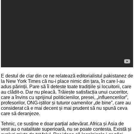
E destul de clar din ce ne relatează editorialistul pakistanez de
la New York Times că nu-i place nimic din țara, în care l-au
adus părinții. Pare să îi deteste toate tradițiile și locuitorii, care
au clădit-o. Dar nu pleacă. Trăiește satisfacția unui cuceritor,
care a învins cu sprijinul politicienilor, presei, „influencerilor”,
profesorilor, ONG-iștilor și tuturor oamenilor „de bine”, care au
considerat că e mai decent și mai prudent să nu spună ceva
care să deranjeze.
Tehnic, ce susține e doar parțial adevărat. Africa și Asia de
vest au o natalitate superioară, nu se poate contesta. Există și