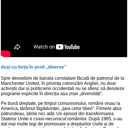
duși cu forța în școli „diverse”
Spre deosebire de banala constatare făcută de patronul de la
Manchester United, în privința colonizării Angliei, nu doar
activiștii dar și politicienii occidentali nu se sfiesc să deruleze
programe explicite în direcția așa zisei „diversități”.
Pe bună dreptate, pe timpul comunismului, românii visau la
America, tărâmul făgăduinței, „țara celor liberi”. Filmele abia
pătrundeau, știrile nici atât. Un episod din transformarea
Statelor Unite e cvasi-necunscut românilor. După 1965, s-au
dat mai multe legi de promovare a drepturilor civile și de