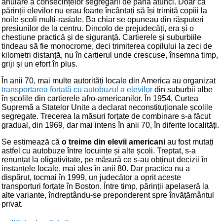
anulare a consecințelor segregării de până atunci. Doar că
părinții elevilor nu erau foarte încântați să își trimită copiii la
noile școli multi-rasiale. Ba chiar se opuneau din răsputeri
presiunilor de la centru. Dincolo de prejudecăți, era și o
chestiune practică și de siguranță. Cartierele și suburbiile
tindeau să fie monocrome, deci trimiterea copilului la zeci de
kilometri distanță, nu în cartierul unde crescuse, însemna timp,
griji și un efort în plus.
În anii 70, mai multe autorități locale din America au organizat
transportarea forțată cu autobuzul a elevilor
din suburbii albe
în școlile din cartierele afro-americanilor. În 1954, Curtea
Supremă a Statelor Unite a declarat neconstituționale școlile
segregate. Trecerea la măsuri forțate de combinare s-a făcut
gradual, din 1969, dar mai intens în anii 70, în diferite localități.
Se estimează că
o treime din elevii americani
au fost mutați
astfel cu autobuze între locuințe și alte școli. Treptat, s-a
renunțat la oligativitate, pe măsură ce s-au obținut decizii în
instanțele locale, mai ales în anii 80. Dar practica nu a
dispărut, tocmai în 1999, un judecător a oprit aceste
transporturi forțate în Boston. Între timp, părinții apelaseră la
alte variante, îndreptându-se preponderent spre învățământul
privat.