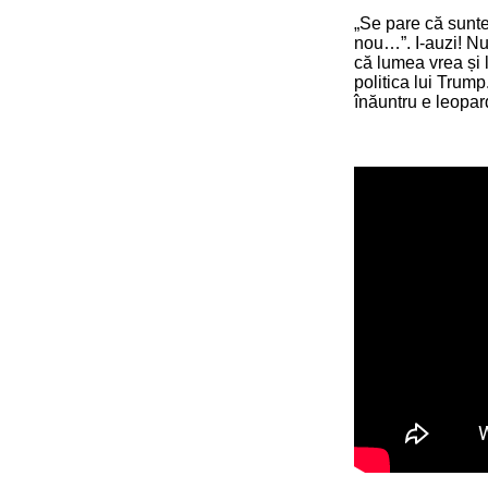
„Se pare că sunte
nou…”. I-auzi! Nu
că lumea vrea și l
politica lui Trump
înăuntru e leopar