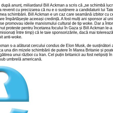
 după anunț, miliardarul Bill Ackman a scris că „se schimbă lucrur
a revenit cu precizarea că nu e o susținere a candidaturii lui Ta
nea schimbării. Bill Ackman e un caz care seamănă izbitor cu ce
re împărtășește aceeași credință. A fost mulți ani sponsor al univ
e promovau ideile marxismului cultural de tip woke. Dar a întor
nut proteste pentru încetarea focului în Gaza și Bill Ackman le-a 
emisionați între timp) că le taie sponsorizările, dacă mai tolere
it anti-woke.
ckman s-a alăturat cercului condus de Elon Musk, de susținători 
a una din mizele schimbării de putere în Marea Britanie și poate 
ătirea unui război cu Iran. Cel puțin britanicii au fost nelipsiți în
u sub umbrelă americană.