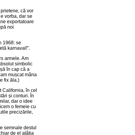
 prietene, că vor
 e vorba, dar se
mâne exportatoare
upă noi
în 1968: se
etă karnaval!”.
rs armele. Am
absolut simbolic
ușă în cap că a
at, am mușcat mâna
 fix ăla.)
California, în cel
ri și conturi. În
ilar, dar o idee
 zicem o femeie cu
utile precizările,
ște semnale destul
chiar de el atâția