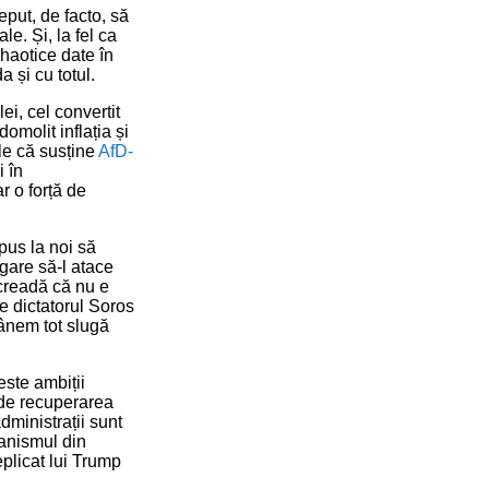
eput, de facto, să
e. Și, la fel ca
haotice date în
a și cu totul.
ei, cel convertit
omolit inflația și
le că susține
AfD-
i în
r o forță de
pus la noi să
egare să-l atace
 creadă că nu e
e dictatorul Soros
mânem tot slugă
este ambiții
de recuperarea
dministrații sunt
ranismul din
eplicat lui Trump