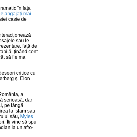
ramatic în fața
de angajați mai
stei caste de
interacționează
esajele sau le
rezentare, față de
abilă, ținând cont
ât să fie mai
eseori critice cu
kerberg și Elon
n România, a
ră serioasă, dar
și, pe lângă
tirea la islam sau
rului său,
Myles
. Îți vine să spui
dian la un afro-