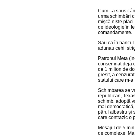
Cum i-a spus cândv
urma schimbări cu
mișcă niște plăci 
de ideologie în f
comandamente.
Sau ca în bancul 
adunau cehii strig
Patronul Meta (i
consemnat deja că
de 1 milion de dol
greșit, a cenzura
statului care m-a 
Schimbarea se vre
republican, Texas.
schimb, adoptă va
mai democratică, 
părul albastru și s
care contrazic o 
Mesajul de 5 minu
de complexe. Mai î