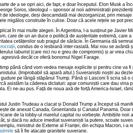
arte de a se opri aici, de fapt, e doar începutul. Elon Musk a înc
orge Soros, ideologul – sponsor al noii administrații prezidențial
t de ideologie, deși deocamdată mai dezorganizat, prin mesaje 
țele migălos construite în culise. Doar că acele rețele se pot pred
icat în mai multe alegeri. În Argentina, l-a susținut pe Javier Mil
ism, care de un an duce o politică de austeritate extremă, care a d
itatea cetățenilor sub pragul de sărăcie. În Germania dă semna
irocrații
, condus de o lesbiană inter-rasială. Mai nou se avântă ș
erului laburist (care nici nu e greu de compromis) și ar vrea chia
i agresivă decât ce oferă bonomul Nigel Farage.
timp până când vom vedea mesaje explicite și pentru cine va fi 
nistului. (Improbabil să apară altul.) Suveraniștii noștri au dezl
 gudure pe lângă stăpânul Trump. Până și Lasconi îi scria să o
arcă asistăm la căderea dictaturi: apar comuniștii care dau vina p
rsula. Ei ne-au pus. Față de noua axă de forță America-Israel, ră
listul Justin Trudeau a clacat și Donald Trump a început să manif
rbește de anexat Canada, Groenlanda și Canalul Panama. Doar 
icane de la lobby-ul marelul capital nu vorbește. Ambițiile noii a
ncât, și dacă nu aduce imediat suveraniști la putere, scoate suve
xemplu, ministrul de Externe al Franței, din echipa Macron, i-a r
admite
să îi fie atacate granițele suverane.