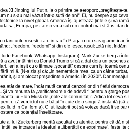
a Xi Jinping lui Putin, la o primire pe aeroport: „pregătește-te,
m nu s-au mai văzut într-o sută de ani”. Ei, nu despre așa ceva
tectonice la nivel global. America își ajustează țintele și va ră
euda sa, Europa, pe care o vrea sub un control mai strâns, dar d
cu tancurile rusești, care intrau în Praga cu un steag american 
ând: „freedom, freedom!” și din ele ieșea rusul: „etă niet fridăm, 
nclude Facebook, Whatsapp, Instagram), Mark Zuckerberg a înto
 a avut întâlniri cu Donald Trump și că a dat deja un peșcheș 
ari. Ieri a ieșit cu o filmare „șocantă” despre cum își toarnă cen
t fără milă. (N-a zis și că: „în nemernicia mea, ca un câine turb
hrănit, și am blocat președintele Americii în 2020!”. Dar mesajul e
a atât de mare, încât mută centrul cenzorilor din fieful democrat 
 Și va renunța la „verificatoarele de adevăr” pentru a șterge postă
rianta lui Elon Musk de „note ale comunității”. Adică tot ceva sim
pentru că verdictul nu e bătut în cuie de o singură instanță (să
ex fluid in California). Ci utilizatorii pot să voteze dacă li se par 
postare ca potențial înșelătoare.
te al lui Zuckerberg merită ascultat cu atenție, pentru că dă ni
ntâi, se întoarce la idealurile „libertății de exprimare”, feștelite 