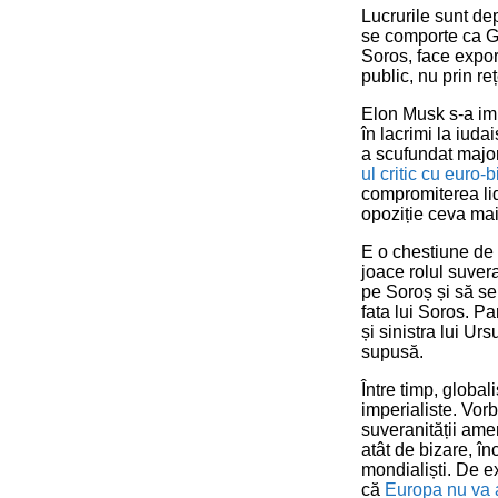
Lucrurile sunt dep
se comporte ca Ge
Soros, face expor
public, nu prin re
Elon Musk s-a impl
în lacrimi la iuda
a scufundat major
ul critic cu euro-b
compromiterea lid
opoziție ceva ma
E o chestiune de 
joace rolul suvera
pe Soroș și să se
fata lui Soros. P
și sinistra lui U
supusă.
Între timp, globa
imperialiste. Vo
suveranității amer
atât de bizare, î
mondialiști. De e
că
Europa nu va 