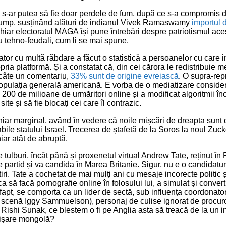
ri s-ar putea să fie doar perdele de fum, după ce s-a compromis d
 Trump, susținând alături de indianul Vivek Ramaswamy
importul 
Chiar electoratul MAGA își pune întrebări despre patriotismul ace
u tehno-feudali, cum li se mai spune.
tor cu multă răbdare a făcut o statistică a persoanelor cu care 
ria platformă. Și a constatat că, din cei cărora le redistribuie m
 câte un comentariu,
33% sunt de origine evreiască
. O supra-rep
opulația generală americană. E vorba de o mediatizare consider
200 de milioane de urmăritori online și a modificat algoritmii înc
 site și să fie blocați cei care îl contrazic.
iar marginal, având în vedere că noile mișcări de dreapta sunt d
bile statului Israel. Trecerea de ștafetă de la Soros la noul Zuc
ar atât de abruptă.
 tulburi, încât până și proxenetul virtual Andrew Tate, reținut î
e partid și va candida în Marea Britanie. Sigur, nu e o candidatu
ri. Tate a cochetat de mai mulți ani cu mesaje incorecte politic 
a să facă pornografie online în folosului lui, a simulat și conver
 fapt, se comporta ca un lider de sectă, sub influența coordonato
cenă Iggy Sammuelson), personaj de culise ignorat de procurori
Rishi Sunak, ce blestem o fi pe Anglia asta să treacă de la un in
țișare mongolă?