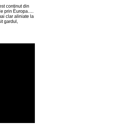
st conținut din
ele prin Europa….
i clar aliniate la
it gardul,