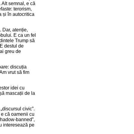
. Alt semnal, e că
faste: terorism,
și în autocritica
 Dar, atenție,
obului. E ca un fel
edintele Trump să
(E destul de
ai greu de
are: discuția
 Am vrut să fim
stor idei cu
ușă mascații de la
discursul civic”.
ă e că oamenii cu
 „shadow-banned”,
nu interesează pe