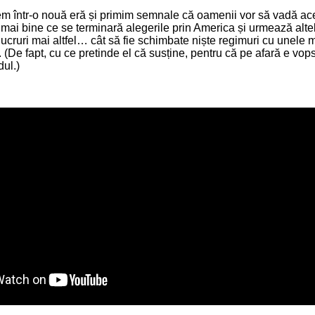
m într-o nouă eră și primim semnale că oamenii vor să vadă ace
mai bine ce se terminară alegerile prin America și urmează alt
ucruri mai altfel… cât să fie schimbate niște regimuri cu unele ma
. (De fapt, cu ce pretinde el că susține, pentru că pe afară e vops
dul.)