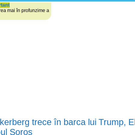
rtant
rea mai în profunzime a
erberg trece în barca lui Trump, 
ul Soros