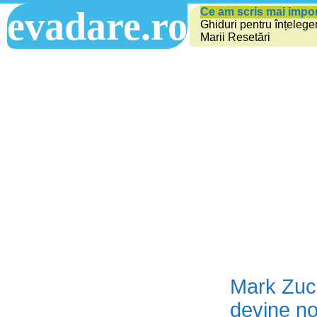
evadare.ro
Ce am scris mai impo
Ghiduri pentru înțelege
Marii Resetări
Mark Zuck
devine no