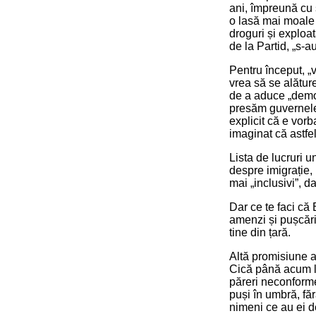
ani, împreună cu s
o lasă mai moale 
droguri și exploat
de la Partid, „s-a
Pentru început, „
vrea să se alăture
de a aduce „democ
presăm guvernele 
explicit că e vo
imaginat că astfel
Lista de lucruri 
despre imigrație, 
mai „inclusivi”, d
Dar ce te faci că
amenzi și pușcări
tine din țară.
Altă promisiune a
Cică până acum l-
păreri neconforme
puși în umbră, făr
nimeni ce au ei de