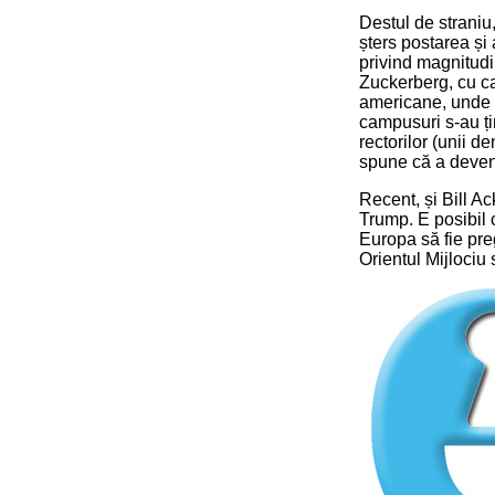
Destul de straniu,
șters postarea și 
privind magnitudi
Zuckerberg, cu ca
americane, unde s
campusuri s-au ți
rectorilor (unii d
spune că a deven
Recent, și Bill A
Trump. E posibil c
Europa să fie preg
Orientul Mijloci