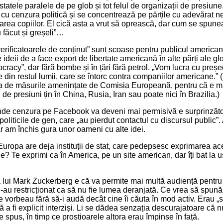
tatele paralele de pe glob și tot felul de organizații de presiune
cu cenzura politică și se concentrează pe părțile cu adevărat ne
area copiilor. El cică asta a vrut să oprească, dar cum se spunea 
u făcut și greșeli”…
verificatoarele de conținut” sunt scoase pentru publicul american.
 ideii de a face export de libertate americană în alte părți ale gl
racy”, dar fără bombe și în țări fără petrol. „Vom lucra cu preș
din restul lumii, care se întorc contra companiilor americane.” 
rba de măsurile amenințate de Comisia Europeană, pentru că e m
 de presiuni țin în China, Rusia, Iran sau poate nici în Brazilia.)
unde cenzura pe Facebook va deveni mai permisivă e surprinzăto
politicile de gen, care „au pierdut contactul cu discursul public”.
ar am închis gura unor oameni cu alte idei.
 Europa are deja instituții de stat, care pedepsesc exprimarea ace
e? Te exprimi ca în America, pe un site american, dar îți bat la 
 lui Mark Zuckerberg e că va permite mai multă audiență pentru „
au restricționat ca să nu fie lumea deranjată. Ce vrea să spun
 vorbeau fără să-i audă decât cine îi căuta în mod activ. Erau
ă a fi explicit interziși. Li se dădea senzația descurajatoare că 
 spus, în timp ce prostioarele altora erau împinse în față.