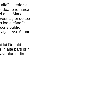
ile”. Ulterior, a
te, doar o remarcă
l al lui Mark
ersităților de top
s foaia când în
scris public
ază așa ceva. Acum
ai lui Donald
în alte părți prin
 aventurile din