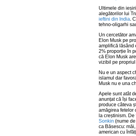
Ultimele din ieși
alegătorilor lui
ieftini din India
. 
tehno-oligarhi sa
Un cercetător ama
Elon Musk pe prop
amplifică lăsând
2% proporție în p
că Elon Musk are 
vizibil pe propriul
Nu e un aspect ch
islamul dar favora
Musk nu e una chi
Apele sunt atât de
anunțat că își fac
produce câteva ști
amăgirea fetelor c
la creștinism. De
Sonkin
(nume de s
ca Băsescu: măi, 
american cu înfă