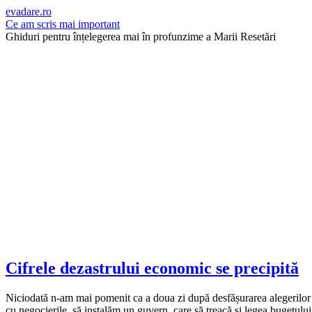
evadare.ro
Ce am scris mai important
Ghiduri pentru înțelegerea mai în profunzime a Marii Resetări
Cifrele dezastrului economic se precipită
Niciodată n-am mai pomenit ca a doua zi după desfășurarea alegerilor gen
cu negocierile, să instalăm un guvern, care să treacă și legea bugetul