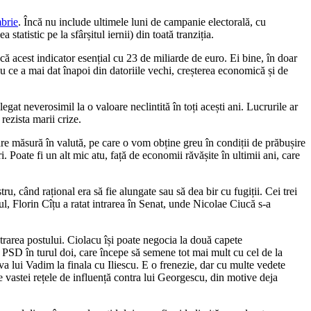
mbrie
. Încă nu include ultimele luni de campanie electorală, cu
tatistic pe la sfârșitul iernii) din toată tranziția.
că acest indicator esențial cu 23 de miliarde de euro. Ei bine, în doar
cu ce a mai dat înapoi din datoriile vechi, creșterea economică și de
legat neverosimil la o valoare neclintită în toți acești ani. Lucrurile ar
rezista marii crize.
are măsură în valută, pe care o vom obține greu în condiții de prăbușire
 Poate fi un alt mic atu, față de economii răvășite în ultimii ani, care
, când rațional era să fie alungate sau să dea bir cu fugiții. Cei trei
gul, Florin Cîțu a ratat intrarea în Senat, unde Nicolae Ciucă s-a
ăstrarea postului. Ciolacu își poate negocia la două capete
 PSD în turul doi, care începe să semene tot mai mult cu cel de la
va lui Vadim la finala cu Iliescu. E o frenezie, dar cu multe vedete
 vastei rețele de influență contra lui Georgescu, din motive deja