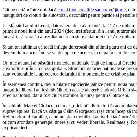
Cât ne certăm între noi dacă
e mai bine cu alifie sau cu vrăjitorie
, dat
inaugurări de cioturi de autostrăzi, decontări pentru partide și pensiile 
La sfârșitul anului trecut, datoria era deja alarmantă, la 157 de miliar
primele nouă luni din anul 2024 (deci trei sferturi din „anul tuturor al
încasări, să scoată ca rezultat net o creștere a datoriei cu 27 de miliard
Și am tot subliniat că toată inflația dureroasă din ultimii patru ani de de
deveni dramatice când se va decupla de acelea, în clipa în care fiecare
Un mic avantaj al păstrării monedei naționale (față de impasul Greciei 
a exporturilor într-o criză globală. Structura datoriei naționale se prez
sunt vulnerabile la aprecierea dolarului în momentele de criză pe plan
În asemenea condiții, devin hilare negocierile jalnice pentru noua major
magnifici liberali au ieșit tăvăliți din aceste alegeri: Ludovic Orban și
strecurat totuși, dar a fost ciuca ironiilor în cursa pentru Cotroceni.
În schimb, Marcel Ciolacu, cel mai „eficient” dintre toți în acumularea d
supraviețuirea. Dacă va câștiga Călin Georgescu (așa cum încep să indi
Referendumul Familiei, când nu și-au mobilizat activul. Dacă urmăriți cu
oricum arondate generației tinere și cu vederi liberale. Realitatea și 
explicate ieri.