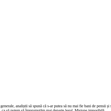
erale, analiștii să spună că s-ar putea să nu mai fie bani de pensii și sa
ui, ca să putem să împrumutăm mai departe legal. Misiune imposibilă.