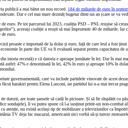
oria publică a mai bătut un nou record.
184 de miliarde de euro în septe
indexate. Dar e cel mai mare dezmăț bugetar dintr-un an (care se va vedea s
de de euro. Pe tot parcursul lui 2023, coaliția PSD – PNL reușise să creas
egerilor”), aceeași coaliție a reușit să mai împrumute 40 de miliarde. Iar 
e de euro.
cizii proaste e importată de la dolar și euro, față de care leul a fost ținut 
 economie în parte din UE va fi evaluată separat pentru capacitatea de a 
din istoria recentă) e că datoria e aproape jumătate în lei. Dar în mai m
intă astfel: 47% e denominată în lei, 42% în euro și aproape 10% în dolari.
 mondial.
itate guvernamentală, care va include partidele vinovate de acest dezastru
-a făcut harakiri pentru Elena Lasconi, iar partidul lui n-a mai trecut pra
e datorii, are toate șansele să cadă în picioare. Și să fie răsplătit cu p
ce sondajele), îi va putea spune că l-a susținut printr-un non-combat al
 atenție, nu există același tip de mobilizare a televiziunilor ca împotri
România TV deja fac macazul, americanii nici vorbă să-și tureze motoarele