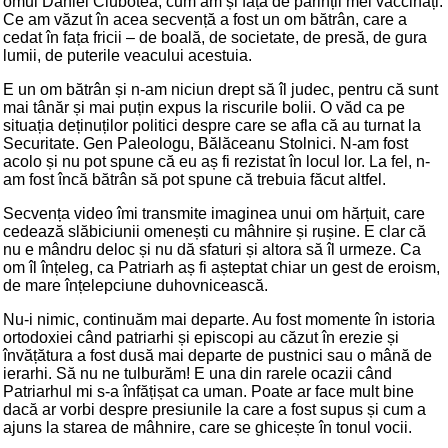
omul Daniel Ciubotea, cum am și față de părinții mei vaccinați.
Ce am văzut în acea secvență a fost un om bătrân, care a
cedat în fața fricii – de boală, de societate, de presă, de gura
lumii, de puterile veacului acestuia.
E un om bătrân și n-am niciun drept să îl judec, pentru că sunt
mai tânăr și mai puțin expus la riscurile bolii. O văd ca pe
situația deținuților politici despre care se afla că au turnat la
Securitate. Gen Paleologu, Bălăceanu Stolnici. N-am fost
acolo și nu pot spune că eu aș fi rezistat în locul lor. La fel, n-
am fost încă bătrân să pot spune că trebuia făcut altfel.
Secvența video îmi transmite imaginea unui om hărțuit, care
cedează slăbiciunii omenești cu mâhnire și rușine. E clar că
nu e mândru deloc și nu dă sfaturi și altora să îl urmeze. Ca
om îl înțeleg, ca Patriarh aș fi așteptat chiar un gest de eroism,
de mare înțelepciune duhovnicească.
Nu-i nimic, continuăm mai departe. Au fost momente în istoria
ortodoxiei când patriarhi și episcopi au căzut în erezie și
învățătura a fost dusă mai departe de pustnici sau o mână de
ierarhi. Să nu ne tulburăm! E una din rarele ocazii când
Patriarhul mi s-a înfățișat ca uman. Poate ar face mult bine
dacă ar vorbi despre presiunile la care a fost supus și cum a
ajuns la starea de mâhnire, care se ghicește în tonul vocii.