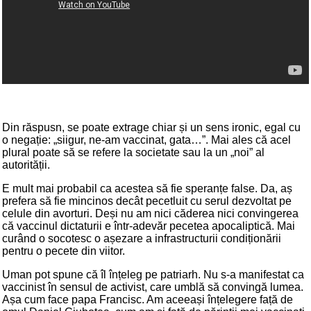
Din răspusn, se poate extrage chiar și un sens ironic, egal cu
o negație: „siigur, ne-am vaccinat, gata…”. Mai ales că acel
plural poate să se refere la societate sau la un „noi” al
autorității.
E mult mai probabil ca acestea să fie speranțe false. Da, aș
prefera să fie mincinos decât pecetluit cu serul dezvoltat pe
celule din avorturi. Deși nu am nici căderea nici convingerea
că vaccinul dictaturii e într-adevăr pecetea apocaliptică. Mai
curând o socotesc o așezare a infrastructurii condiționării
pentru o pecete din viitor.
Uman pot spune că îl înțeleg pe patriarh. Nu s-a manifestat ca
vaccinist în sensul de activist, care umblă să convingă lumea.
Așa cum face papa Francisc. Am aceeași înțelegere față de