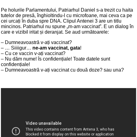
Pe holurile Parlamentului, Patriarhul Daniel s-a trezit cu haita
tutelor de presă, înghioltindu-l cu microfoane, mai ceva ca pe
cei urcați în duba spre DNA. Clipul Antenei 3 are un titlu
mincinos. Patriarhul nu spune „m-am vaccinat”. E un dialog în
care e vizibil iritat și deranjat. Se aud următoarele:
– Dumneavoastră v-ați vaccinat?
– … Siiiigur…
ne-am vaccinat, gata
!
– Cu ce vaccin v-ați vaccinat?
– Nu dăm nume! îs confidențiale! Toate datele sunt
confidențiale!
– Dumneavoastră v-ați vaccinat cu două doze? sau una?