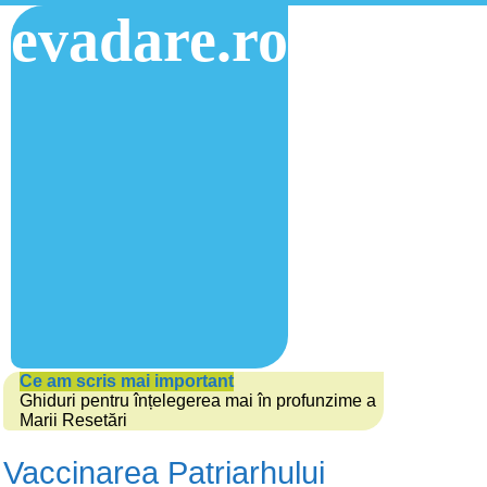
evadare.ro
Ce am scris mai important
Ghiduri pentru înțelegerea mai în profunzime a
Marii Resetări
Vaccinarea Patriarhului