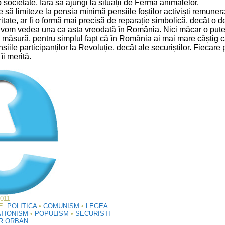
o societate, fără să ajungi la situații de Ferma animalelor.
e să limiteze la pensia minimă pensiile foștilor activiști remuner
ritate, ar fi o formă mai precisă de reparație simbolică, decât o dec
u vom vedea una ca asta vreodată în România. Nici măcar o pute
măsură, pentru simplul fapt că în România ai mai mare câștig c
nsiile participanților la Revoluție, decât ale securiștilor. Fiecare
îi merită.
011
E:
POLITICA
•
COMUNISM
•
LEGEA
TIONISM
•
POPULISM
•
SECURISTI
R ORBAN