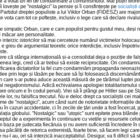
 a votat un fel de condamnare a comunismului. Mai puțin teoret
îi lovește pe ”nostalgici” la pensie și îi consfințește pe
socialiști
 Partidul dreptei populiste a lui Viktor Orban (FIDESZ) are majori
e vota cam tot ce poftește, inclusiv o lege care să declare rivalu
 e simpatic Orban, care e cam populist pentru gustul meu, deși 
 măcar are personalitate.
e interzic istoricilor să mai cerceteze numărul victimelor holocau
e greu de argumentat teoretic orice interdicție, inclusiv împotriv
ste.
re că stânga internațională și-a consolidat deja o poziție de fal
nea legi, cred că ar trebui să existe reciprocitate. Ori cond
ificarea dictatorilor la fel cum condamnăm propaganda neonazis
idee prin lege și lăsăm pe fiecare să își folosească discernământ
n care s-ar putea aduce această măsură de pe tărâmul luptei pol
a al negaționismului. Adică echivalarea apologiei totalitarismulu
care oricum e în codul penal). Vrei să îi plângi pe Hitler sau pe S
le lor, nu falsifica trecutul. Nu e deloc drept ca socialiștii cei mai
me de ”nostalgici”, acum când sunt de notorietate informațiile d
u în cazuri accidentale, ci în zecile de țări unde a fost încercat,
lația globului. ”Nostalgic” sau ”utopic” sunt epitete prea blânde 
eptul de a experimenta în continuare cu viețile și resursele celorl
baza pe judecata fiecăruia și nu avem suficientă încredere în 
sa păcăliți de retorica extremistă, foarte bine, să facem legi care
nu-l au, ori să interzică inacceptabilul. Desigur, va fi dificil să s