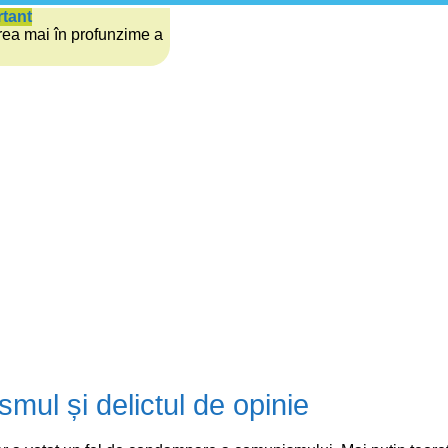
rtant
rea mai în profunzime a
smul și delictul de opinie