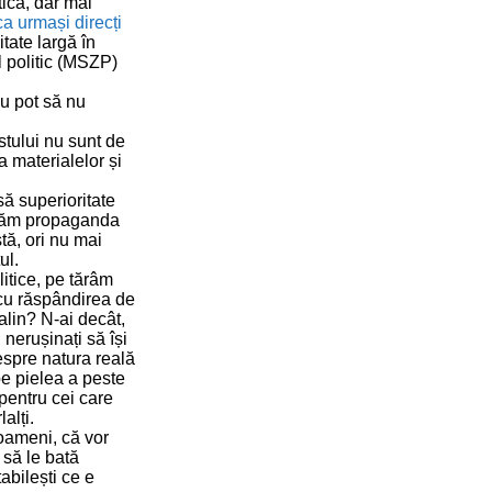
ică, dar mai
 ca urmași direcți
tate largă în
l politic (MSZP)
nu pot să nu
stului nu sunt de
a materialelor și
să superioritate
amnăm propaganda
tă, ori nu mai
ul.
itice, pe tărâm
i cu răspândirea de
talin? N-ai decât,
 nerușinați să își
espre natura reală
 pe pielea a peste
pentru cei care
alți.
oameni, că vor
 să le bată
tabilești ce e