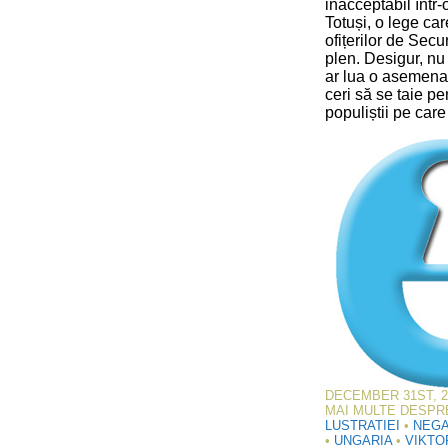
inacceptabil într-
Totuși, o lege car
ofițerilor de Secu
plen. Desigur, n
ar lua o asemena 
ceri să se taie pe
populiștii pe care 
DECEMBER 31ST, 2
MAI MULTE DESPR
LUSTRATIEI
•
NEGA
•
UNGARIA
•
VIKTO