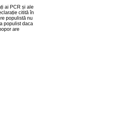
ați ai PCR și ale
larație citită în
re populistă nu
a populist daca
 popor are