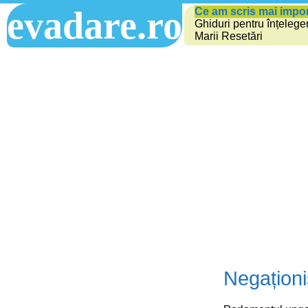
evadare.ro
Ce am scris mai impo
Ghiduri pentru înțelege
Marii Resetări
Negaționi