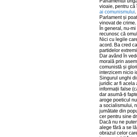
Parlamentul ungar
vioaie, pentru că 
ai comunismului
.
Parlament și poat
vinovat de crime.
În general, nu-mi
recunosc că omul
Nici cu legile car
acord. Ba cred ca 
partidelor extremi
Dar având în vede
morală prin aseme
comunistă și glor
interzicem nicio 
Singurul unghi di
juridic ar fi acel
informații false (
dar asumă-ți fapte
aroge poeticul nu
a socialismului, n
jumătate din popu
cer pentru sine dr
Dacă nu ne putem 
alege fără a se lă
obrazul celor care 