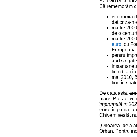
Sau vin ei la noi?
Să rememorăm cum
economia du
dat criza-n e
martie 2009
de o centur
martie 200
euro
, cu F
Europeană p
pentru împ
aud strigăte:
instantane
lichidități î
mai 2010, Bă
ține în spa
De data asta,
am 
mare. Pro-activi,
împrumută în 2020
euro, în prima lu
Chiverniseală, nu
„Onoarea” de a anu
Orban. Pentru înc