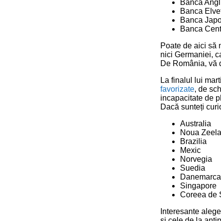
Banca Angl
Banca Elveț
Banca Japo
Banca Cent
Poate de aici să n
nici Germaniei, c
De România, vă d
La finalul lui ma
favorizate
, de sch
incapacitate de pl
Dacă sunteți curi
Australia
Noua Zeel
Brazilia
Mexic
Norvegia
Suedia
Danemarca
Singapore
Coreea de
Interesante alege
și cele de la anti