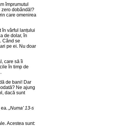
năm împrumutul
cu zero dobândă!?
 prin care omenirea
 în vârful lanțului
a de dolar, în
te. Când se
olari pe ei. Nu doar
, care să îi
ile în timp de
.
dă de bani! Dar
deodată? Ne ajung
col, dacă sunt
e ea.
„Numa’ 13-s
ale. Acestea sunt: