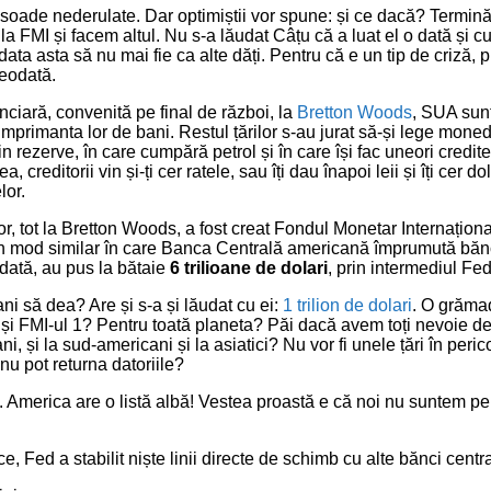
isoade nederulate. Dar optimiștii vor spune: și ce dacă? Termi
la FMI și facem altul. Nu s-a lăudat Câțu că a luat el o dată și 
ata asta să nu mai fie ca alte dăți. Pentru că e un tip de criză,
reodată.
anciară, convenită pe final de război, la
Bretton Woods
, SUA sunt
 imprimanta lor de bani. Restul țărilor s-au jurat să-și lege moned
in rezerve, în care cumpără petrol și în care își fac uneori credi
, creditorii vin și-ți cer ratele, sau îți dau înapoi leii și îți cer d
lor.
lor, tot la Bretton Woods, a fost creat Fondul Monetar Internațional
un mod similar în care Banca Centrală americană împrumută bănc
ată, au pus la bătaie
6 trilioane de dolari
, prin intermediul Fed
ni să dea? Are și s-a și lăudat cu ei:
1 trilion de dolari
. O grăma
6 și FMI-ul 1? Pentru toată planeta? Păi dacă avem toți nevoie 
cani, și la sud-americani și la asiatici? Nu vor fi unele țări în peri
nu pot returna datoriile?
a. America are o listă albă! Vestea proastă e că noi nu suntem p
ce, Fed a stabilit niște linii directe de schimb cu alte bănci centr