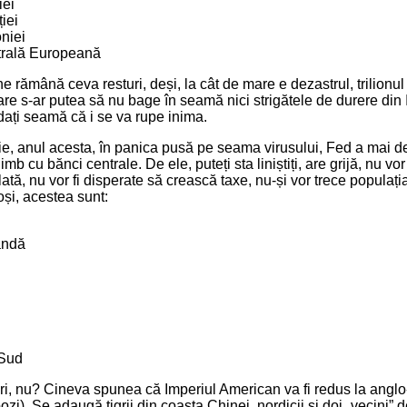
iei
iei
niei
rală Europeană
e rămână ceva resturi, deși, la cât de mare e dezastrul, trilionu
are s-ar putea să nu bage în seamă nici strigătele de durere din I
ați seamă că i se va rupe inima.
rtie, anul acesta, în panica pusă pe seama virusului, Fed a mai d
imb cu bănci centrale. De ele, puteți sta liniștiți, are grijă, nu vor 
ată, nu vor fi disperate să crească taxe, nu-și vor trece populația
oși, acestea sunt:
andă
 Sud
ri, nu? Cineva spunea că Imperiul American va fi redus la anglo-
pozi). Se adaugă tigrii din coasta Chinei, nordicii și doi „vecini”