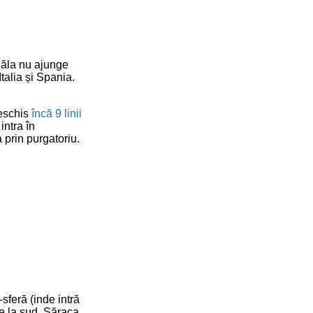
l ăla nu ajunge
talia și Spania.
eschis
încă 9 linii
intra în
 prin purgatoriu.
sferă (inde intră
 de la sud. Săraca