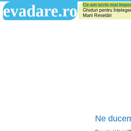
evadare.ro
Ce am scris mai impo
Ghiduri pentru înțelege
Marii Resetări
Ne ducem