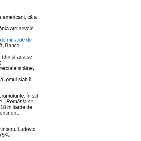
a americani, că a
ânia are nevoie
de miliarde de
lă, Banca
 (din stradă se
;
rciale străine,
ă „omul slab îl
umuturile, în stil
ie:
„România se
” 18 miliarde de
ontinent.
ministru, Ludovic
 75%.