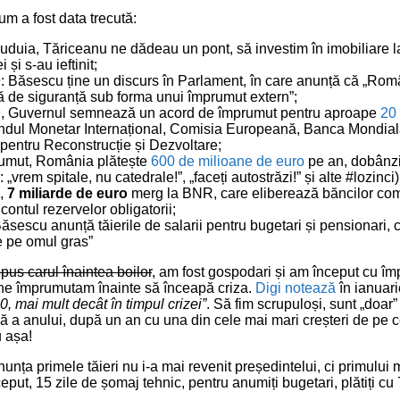
 a fost data trecută:
duia, Tăriceanu ne dădeau un pont, să investim în imobiliare l
i și s-au ieftinit;
: Băsescu ține un discurs în Parlament, în care anunță că „Rom
ă de siguranță sub forma unui împrumut extern”;
9, Guvernul semnează un acord de împrumut pentru aproape
20 
ondul Monetar Internațional, Comisia Europeană, Banca Mondia
entru Reconstrucție și Dezvoltare;
rumut, România plătește
600 de milioane de euro
pe an, dobânzi
 „vrem spitale, nu catedrale!”, „faceți autostrăzi!” și alte #lozinci)
u,
7 miliarde de euro
merg la BNR, care eliberează băncilor come
n contul rezervelor obligatorii;
sescu anunță tăierile de salarii pentru bugetari și pensionari, c
te pe omul gras”
pus carul înaintea boilor
, am fost gospodari și am început cu împr
 ne împrumutam înainte să înceapă criza.
Digi notează
în ianuar
, mai mult decât în timpul crizei”
. Să fim scrupuloși, sunt „doar
nă a anului, după un an cu una din cele mai mari creșteri de pe c
 așa!
nța primele tăieri nu i-a mai revenit președintelui, ci primului 
eput, 15 zile de șomaj tehnic, pentru anumiți bugetari, plătiți cu