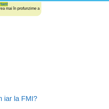
rtant
rea mai în profunzime a
 iar la FMI?