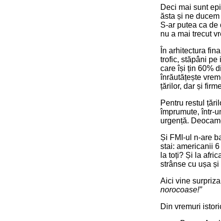
Deci mai sunt ep
ăsta și ne ducem 
S-ar putea ca de d
nu a mai trecut v
În arhitectura fin
trofic, stăpâni pe
care își țin 60% d
înrăutățește vremea
țărilor, dar și firme
Pentru restul țări
împrumute, într-
urgență. Deocamd
Și FMI-ul n-are ba
stai: americanii 
la toți? Și la afri
strânse cu ușa și 
Aici vine surpriz
norocoase!”
Din vremuri istori