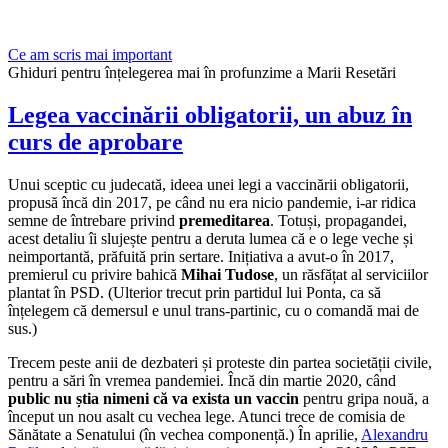
Ce am scris mai important
Ghiduri pentru înțelegerea mai în profunzime a Marii Resetări
Legea vaccinării obligatorii, un abuz în
curs de aprobare
Unui sceptic cu judecată, ideea unei legi a vaccinării obligatorii,
propusă încă din 2017, pe când nu era nicio pandemie, i-ar ridica
semne de întrebare privind
premeditarea
. Totuși, propagandei,
acest detaliu îi slujește pentru a deruta lumea că e o lege veche și
neimportantă, prăfuită prin sertare. Inițiativa a avut-o în 2017,
premierul cu privire bahică
Mihai Tudose
, un răsfățat al serviciilor
plantat în PSD. (Ulterior trecut prin partidul lui Ponta, ca să
înțelegem că demersul e unul trans-partinic, cu o comandă mai de
sus.)
Trecem peste anii de dezbateri și proteste din partea societății civile,
pentru a sări în vremea pandemiei. Încă din martie 2020, când
public nu știa nimeni că va exista un vaccin
pentru gripa nouă, a
început un nou asalt cu vechea lege. Atunci trece de comisia de
Sănătate a Senatului (în vechea componență.) În aprilie,
Alexandru