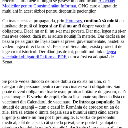
referiri la articolele în litigiu se găsesc în comunicatul
Asociaței
Medicilor pentru Consimțământ Informat
, ONG care a luptat de
mulți ani în acest război pentru drepturile pacienților.
Cu toate acestea, propaganda, prin
Hotnews
,
continuă să mintă
cu
jumătate de gură
că legea și ar fi și nu ar fi
despre vaccinul
obligatoriu. Dacă nu ar fi, nu s-ar mai povesti. Dar nici legea nu și-ar
mai avea obiect, dacă nu ar aduce noutăți în materie. Dar decât să ne
bazăm pe asigurările înșelătoare al presei guvernamentale, haideți să
vedem legea direct la sursă. Pe site-ul Senatului, există proiectul de
lege cu tot istoricul. Derulând jos de tot, penultimul link e
legea
vaccinării obligatorii în format PDF
, cum a fost ea adoptată de
Senat.
Se poate vedea dincolo de orice dubiu că există nu una, ci 4
categorii de persoane pentru care vaccinarea va fi obligatorie. Sau
poate deveni obligatorie foarte ușor, printr-o hotărâre de guvern, dată
peste noapte.
E vorba de copii
, cărora li se poate suplimenta lista cu
vaccinuri din Calendarul de vaccinare.
De întreaga populație
, în
situații de urgență – cum e cazul în România de aproape un an de
zile, fără să existe o limită (legală sau a bunului simț) când aceste
urgențe și alerte nu mai pot fi prelungite. E vorba de personalul
medical, atât de la stat, cât și de la privat, care poate fi șantajat cu
pierderea locului de muncă, de pildă, dacă refuză un vaccin aflat în