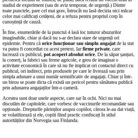
stadiul de experiment (sau de aviz temporar, de urgență.) Dintre
toate punctele, pare cel mai grav, întrucât nu lasă decizia nici măcar
celor mai calificați cetățeni, de a refuza pentru propriul corp în
cunoștință de cauză.
În fine, enumerările de la punctul 4 lasă loc tuturor abuzurilor
imaginabile, chiar și dacă nu s-ar declara stare de urgență ori
epidemie. Pentru că
orice funcționar sau simplu angajat
de la stat
va putea fi concediat cu acest pretext. Iar
firme private
, care
lucrează cu publicul,
pot acoperi absolut orice
. De la săpat șanțuri,
la comerț, la fabrici sau ferme agricole, e greu de imaginat o
activitate economică în care să nu fie implicat ori contactul direct cu
publicul, ori indirect, prin produsele pe care le livrează sau prin
simpla adunare a unui număr semnificativ de angajați. Chiar și într-
un birou se poate dicta că există un pericol pentru sănătatea publică
prin adunarea angajaților într-o cameră.
Acestea sunt doar unele aspecte, care sar în ochi. Nici nu mai
discutăm de capitolele, care vorbesc de vaccinurile recomandate sau
opționale. Drepturile părinților asupra copiilor, cărora le-au dat viață,
se volatilizează și ele, copiii fiind practic confiscați în stilul
autorităților din Norvegia sau Finlanda.