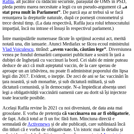
Rafila
, alt jucător cu rădăcini securiste, parașutat de OMS în PSD,
pleda pentru marea necesitate a legii cu un pseudo-argument că
„a
stat prea mult în Parlament”
. De parcă așa ar trebui să se facă
renunțarea la drepturile naturale, după ce pornești cronometrul și
trece destul timp. (La data respectivă, Rafila juca rolul tehnocratului
imparțial, încă nu intrase el însuși în respectivul parlament.)
Între manipulările numeroase făcute în sprijinul acestui act, merită
notată una, din ianuarie. Atunci Mediafax se făcea ecoul ministrului
Vlad Voiculescu
, titrând:
„avem vaccin, căutăm lege”
. Diversiunea
venea pe fondul demarării campaniei publicitare a sosirii în țară a
dubiței de înghețată cu vaccinuri la bord. Cei slabi de minte puteau
deduce de aici că mult așteptatul vaccin, de la care sperau de
aproape un an izbăvirea, nu poate fi administrat poporului din lipsa
legii din 2017. Evident, o inepție. De zeci de ani se fac vaccinări în
țara noastră, și sub monarhie, și sub dictatură militară, și sub
dictatură comunistă, și în democrație. N-a împiedicat absența unei
legi a obligativității vaccinării oamenii care au dorit să își injecteze
toate leacurile posibile.
Același Rafila revine în 2021 cu noi diversiuni, de data asta mai
grosolane. E vorba de pretenția
că vaccinarea nu ar fi obligatorie
,
de fapt. Adică totul ar fi un foc fără fum. Minciuna directă e
semnalată de
Activenews
și de alte publicații, care subliniază încă
din titluri că e vorba de obligativitate. Un istoric mai în detaliu și