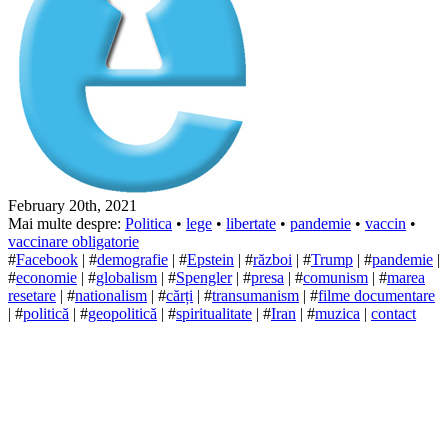
February 20th, 2021
Mai multe despre:
Politica
•
lege
•
libertate
•
pandemie
•
vaccin
•
vaccinare obligatorie
#
Facebook
| #
demografie
| #
Epstein
| #
război
| #
Trump
| #
pandemie
|
#
economie
| #
globalism
| #
Spengler
| #
presa
| #
comunism
| #
marea
resetare
| #
nationalism
| #
cărți
| #
transumanism
| #
filme documentare
| #
politică
| #
geopolitică
| #
spiritualitate
| #
Iran
| #
muzica
|
contact