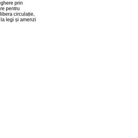
eghere prin
are pentru
ibera circulație,
 la legi și amenzi