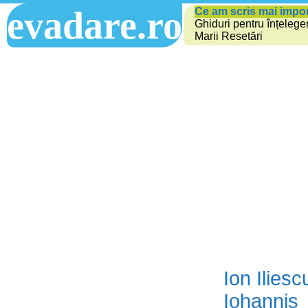
evadare.ro
Ce am scris mai impo
Ghiduri pentru înțelege
Marii Resetări
Ion Iliesc
Iohannis