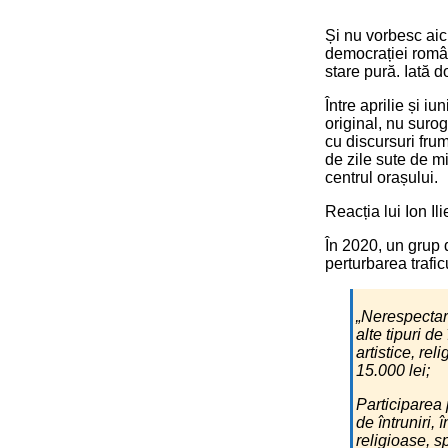
Și nu vorbesc aici
democrației române
stare pură. Iată 
Între aprilie și i
original, nu surog
cu discursuri fru
de zile sute de mi
centrul orașului.
Reacția lui Ion Ili
În 2020, un grup 
perturbarea trafic
„Nerespectare
alte tipuri de 
artistice, re
15.000 lei;
Participarea 
de întruniri, î
religioase, s