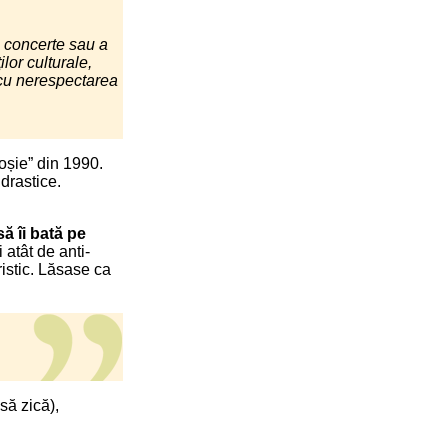
, concerte sau a
ilor culturale,
e, cu nerespectarea
oșie” din 1990.
 drastice.
ă îi bată pe
 atât de anti-
ristic. Lăsase ca
să zică),