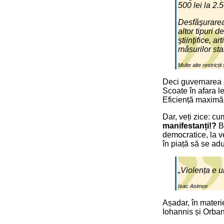
500 lei la 2.5
Desfăşurarea 
altor tipuri d
ştiinţifice, a
măsurilor sta
Multe alte restricți
Deci guvernarea „
Scoate în afara le
Eficiență maximă
Dar, veți zice: cu
manifestanți!?
Ba
democratice, la ve
în piață să se adun
„Violența e u
Isac Asimov
Așadar, în materie
Iohannis și Orban