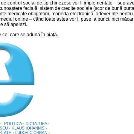
 de control social de tip chinezesc vor fi implementate – suprav
unoaștere facială, sistem de credite sociale (scor de bună purt
nte medicale obligatorii, monedă electronică, adeverințe pentru l
mediul online – când toate astea vor fi puse la punct, nici măcar
ie să apelezi.
e cei care se adună în piață.
E:
POLITICA
•
DICTATURA
•
ESCU
•
KLAUS IOHANNIS
•
RTATE
•
LUDOVIC ORBAN
•