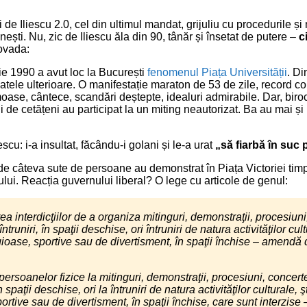
 de Iliescu 2.0, cel din ultimul mandat, grijuliu cu procedurile și
ști. Nu, zic de Iliescu ăla din 90, tânăr și însetat de putere –
c
dovada:
unie 1990 a avut loc la București
fenomenul Piața Universității
. Di
atele ulterioare. O manifestație maraton de 53 de zile, record co
moase, cântece, scandări deștepte, idealuri admirabile. Dar, biroc
i de cetățeni au participat la un miting neautorizat. Ba au mai și b
escu: i-a insultat, făcându-i golani și le-a urat
„să fiarbă în suc 
de câteva sute de persoane au demonstrat în Piața Victoriei timp 
ului. Reacția guvernului liberal? O lege cu articole de genul:
a interdicţiilor de a organiza mitinguri, demonstraţii, procesiun
întruniri, în spaţii deschise, ori întruniri de natura activităţilor cultu
ligioase, sportive sau de divertisment, în spaţii închise – amendă d
persoanelor fizice la mitinguri, demonstraţii, procesiuni, concerte 
n spaţii deschise, ori la întruniri de natura activităţilor culturale, şti
portive sau de divertisment, în spaţii închise, care sunt interzis