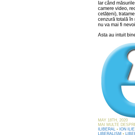
Iar când măsurile
camere video, rec
cetățeni), tratame
cenzură totală în 
nu va mai fi nevo
Asta au intuit bin
MAY 18TH, 2020
MAI MULTE DESPR
ILIBERAL
•
ION ILI
LIBERALISM
•
LIBE