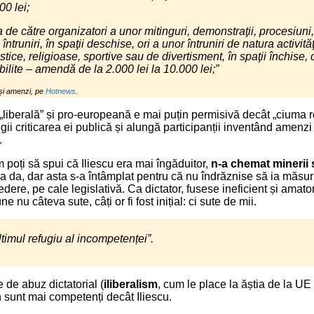
00 lei;
de către organizatori a unor mitinguri, demonstraţii, procesiuni
e întruniri, în spaţii deschise, ori a unor întruniri de natura activităţ
rtistice, religioase, sportive sau de divertisment, în spaţii închis
bilite – amendă de la 2.000 lei la 10.000 lei;”
i și amenzi, pe
Hotnews
.
liberală” și pro-europeană e mai puțin permisivă decât „ciuma r
gii criticarea ei publică și alungă participanții inventând amenzi
.
m poți să spui că Iliescu era mai îngăduitor,
n-a chemat minerii s
 da, dar asta s-a întâmplat pentru că nu îndrăznise să ia măsuri
dere, pe cale legislativă. Ca dictator, fusese ineficient și amato
e nu câteva sute, câți or fi fost inițial: ci sute de mii.
ltimul refugiu al incompetenței”.
 de abuz dictatorial (
iliberalism
, cum le place la ăștia de la UE 
 sunt mai competenți decât Iliescu.