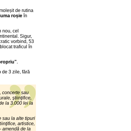
 moleșit de rutina
iuma roșie
în
n nou, cel
ntinental. Sigur,
ratic vorbind, 53
locat traficul în
propriu”
.
de 3 zile, fără
i, concerte sau
rale, ştiinţifice,
e la 3.000 lei la
sau la alte tipuri
inţifice, artistice,
e – amendă de la