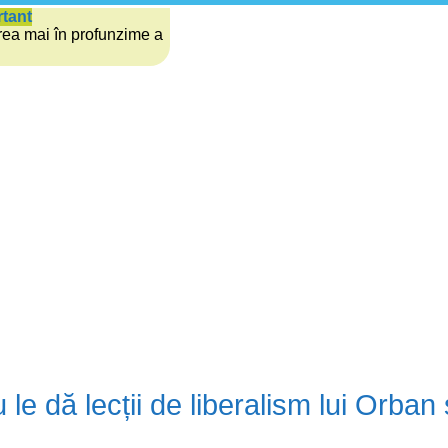
rtant
rea mai în profunzime a
u le dă lecții de liberalism lui Orban 