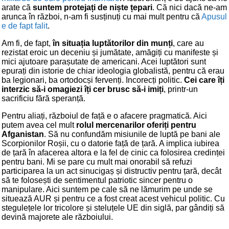
arate că
suntem protejați de niște țepari
. Că nici dacă ne-am
arunca în război, n-am fi susținuți cu mai mult pentru că
Apusul
e de fapt falit
.
Am fi, de fapt,
în situația luptătorilor din munți
, care au
rezistat eroic un deceniu și jumătate, amăgiți cu manifeste și
mici ajutoare parașutate de americani. Acei luptători sunt
epurați din istorie de chiar ideologia globalistă, pentru că erau
ba legionari, ba ortodocși fervenți. Incorecți politic.
Cei care îți
interzic să-i omagiezi îți cer brusc să-i imiți
, printr-un
sacrificiu fără speranță.
Pentru aliați, războiul de față e o afacere pragmatică. Aici
putem avea cel mult
rolul mercenarilor oferiți pentru
Afganistan
. Să nu confundăm misiunile de luptă pe bani ale
Scorpionilor Roșii, cu o datorie față de țară. A implica iubirea
de țară în afacerea altora e la fel de cinic ca folosirea credinței
pentru bani. Mi se pare cu mult mai onorabil să refuzi
participarea la un act sinucigaș și distructiv pentru țară, decât
să te folosești de sentimentul patriotic sincer pentru o
manipulare. Aici suntem pe cale să ne lămurim pe unde se
situează AUR și pentru ce a fost creat acest vehicul politic. Cu
stegulețele lor tricolore și steluțele UE din siglă, par gândiți să
devină majorete ale războiului.