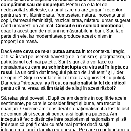
compătimit sau de disprețuit
. Pentru că e la fel de
nedezvoltat sufletește, ca unul care nu are „organ” receptor
pentru a simți lăuntric arta, frumusețea, natura, inocența unui
copil, farmecul feminității, muzicalitatea, misterul uman sugerat
când urmărești un animal.
Cinicul e un schilod emoțional
,
opac la acest gen de noțiuni nemăsurabile în bani. Sau la o
parte din ele. Iar modernitatea produce acest cinism în
proporții de masă.
Dacă este
ceva ce m-ar putea amuza
în tot contextul tragic,
ar fi să îi văd pe useriști travestiți de la cinism și pragmatism, la
patriotismul cel mai patetic. Sunt sigur că o vor face cu
nonșalanța cu care
au schimbat lupta cu virusul în lupta cu
rusul
. La un ordin dat întregului pluton de „influenți” și „lideri
de opinie”. Sigur o vor face în cel mai caraghios fel cu putință.
Dar reiau întrebarea:
aș fi eu, ca naționalist la fel de ridicol
,
pentru că nu vreau să fim târâți de aliați în acest război?
Să reiau șirul poveștii. După ce am deprins în copilărie acele
sentimente, pe care le consider firești și bune, am trecut la
nuanțări. O vreme am considerat că naționalismul a fost folosit
de comuniști și securiști pentru a-și legitima puterea. Am
început să fac o distincție între patriotism și naționalism și să
îmi spun că poți fi chiar cu atât mai patriot dacă susții
întoarcerea țării în familia europeană. Pe care o confundam cu