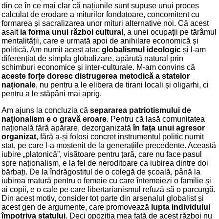
din ce în ce mai clar că națiunile sunt supuse unui proces
calculat de erodare a miturilor fondatoare, concomitent cu
formarea și sacralizarea unor mituri alternative noi. Că acest
asalt
ia forma unui război cultural
, a unei ocupații pe tărâmul
mentalității, care e urmată apoi de anihilare economică și
politică. Am numit acest atac
globalismul ideologic
și l-am
diferențiat de simpla globalizare, apărută natural prin
schimburi economice și inter-culturale. M-am convins că
aceste forțe doresc distrugerea metodică a statelor
naționale
, nu pentru a le elibera de tirani locali și oligarhi, ci
pentru a le stăpâni mai aprig.
Am ajuns la concluzia că
separarea patriotismului de
naționalism e o gravă eroare
. Pentru că lasă comunitatea
națională fără apărare, dezorganizată
în fața unui agresor
organizat
, fără a-și folosi concret instrumentul politic numit
stat, pe care l-a moștenit de la generațiile precedente. Această
iubire „platonică”, visătoare pentru țară, care nu face pasul
spre naționalism, e la fel de neroditoare ca iubirea dintre doi
bărbați. De la îndrăgostitul de o colegă de școală, până la
iubirea matură pentru o femeie cu care întemeiezi o familie și
ai copii, e o cale pe care libertarianismul refuză să o parcurgă.
Din acest motiv, consider tot parte din arsenalul globalist și
acest gen de argumente, care promovează
lupta individului
împotriva statului
. Deci opoziția mea față de acest război nu