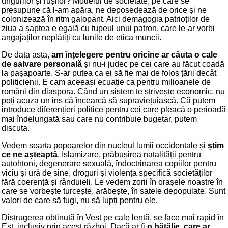
ungurilor și rușilor? Modelul de societate, pe care se
presupune că l-am apăra, ne deposedează de orice și ne
colonizează în ritm galopant. Aici demagogia patrioților de
ziua a șaptea e egală cu tupeul unui patron, care le-ar vorbi
angajaților neplătiți cu lunile de etica muncii.
De data asta,
am înțelegere pentru oricine ar căuta o cale
de salvare personală
și nu-i judec pe cei care au făcut coadă
la pașapoarte. S-ar putea ca ei să fie mai de folos țării decât
politicienii. E cam aceeași ecuație ca pentru milioanele de
români din diaspora. Când un sistem te strivește economic, nu
poți acuza un ins că încearcă să supraviețuiască. Că putem
introduce diferențieri politice pentru cei care pleacă o perioadă
mai îndelungată sau care nu contribuie bugetar, putem
discuta.
Vedem soarta popoarelor din nucleul lumii occidentale și
știm
ce ne așteaptă
. Islamizare, prăbușirea natalității pentru
autohtoni, degenerare sexuală, îndoctrinarea copiilor pentru
viciu și ură de sine, droguri și violența specifică societăților
fără coerență și rânduieli. Le vedem zorii în orașele noastre în
care se vorbește turcește, arăbește, în satele depopulate. Sunt
valori de care să fugi, nu să lupți pentru ele.
Distrugerea obținută în Vest pe cale lentă, se face mai rapid în
Est, inclusiv prin acest război. Dacă ar fi
o bătălie, care ar