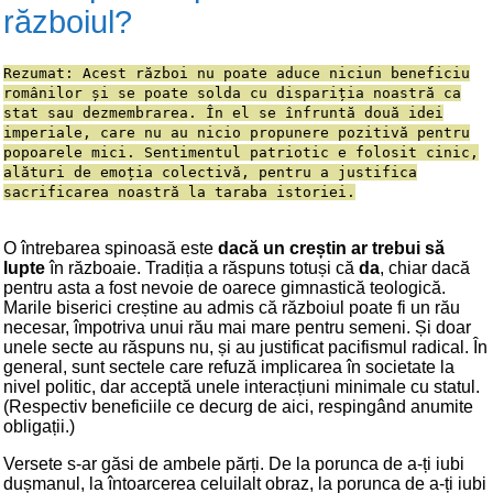
războiul?
Rezumat: Acest război nu poate aduce niciun beneficiu
românilor și se poate solda cu dispariția noastră ca
stat sau dezmembrarea. În el se înfruntă două idei
imperiale, care nu au nicio propunere pozitivă pentru
popoarele mici. Sentimentul patriotic e folosit cinic,
alături de emoția colectivă, pentru a justifica
sacrificarea noastră la taraba istoriei.
O întrebarea spinoasă este
dacă un creștin ar trebui să
lupte
în războaie. Tradiția a răspuns totuși că
da
, chiar dacă
pentru asta a fost nevoie de oarece gimnastică teologică.
Marile biserici creștine au admis că războiul poate fi un rău
necesar, împotriva unui rău mai mare pentru semeni. Și doar
unele secte au răspuns nu, și au justificat pacifismul radical. În
general, sunt sectele care refuză implicarea în societate la
nivel politic, dar acceptă unele interacțiuni minimale cu statul.
(Respectiv beneficiile ce decurg de aici, respingând anumite
obligații.)
Versete s-ar găsi de ambele părți. De la porunca de a-ți iubi
dușmanul, la întoarcerea celuilalt obraz, la porunca de a-ți iubi