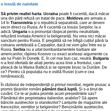
o insulă de naivitate
Să privim realist harta
.
Ucraina
poate fi cucerită, dacă măcar
una din părți refuză un tratat de pace.
Moldova
are armata a
14 în
Transnistria
și o republică separatistă, care ar deveni
vecin direct cu Rusia. Ar fi cucerită ca Insula Șerpilor, la o
adică.
Ungaria
s-a pronunțat răspicat pentru neutralitate,
refuzând invitația Americii la beligeranță. Nu vrea nici măcar
sancțiuni pentru Rusia. E pregătită să ne înfigă cuțitul până la
coloana vertebrală a Carpaților, dacă ne vom găsi între ea și
Rusia.
Serbia
nu a uitat bombardamentele barbare ale
americanilor, răpirea Kosovo cu exact aceleași argumente ca
ale lui Putin în Donețk. E, în cel mai bun caz, neutră.
Bulgaria
n-a fost ofertată de aliați pentru acea linie a frontului, care
pleacă de la Marea Baltică și se oprește brusc la Dunăre. De
ce? Pentru că populația nu e ostilă Rusiei (cum e cea
românească).
În războiul de independență și primul mondial, regele prusac a
promis țăranilor români
pământ dacă luptă
. Și s-a ținut de
cuvânt. Ce le-ar putea promite acum președintele sas?
Pământul din proprietatea italienilor, arabilor? Să apere
băncile austriecilor și olandezilor? Lanțurile de magazine ale
francezilor, nemților și belgienilor? Benzinăriile austriecilor,