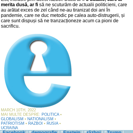
merita dusă, ar fi
să ne scuturăm de actualii politicieni, care
au arătat exces de zel când ne-au tiranizat doi ani în
pandemie, care ne duc metodic pe calea auto-distrugerii, și
care sunt dispuși să ne tranzacționeze acum ca pioni de
sacrificu.
MARCH 10TH, 2022
MAI MULTE DESPRE:
POLITICA
•
GLOBALISM
•
NATIONALISM
•
PATRIOTISM
•
RAZBOI
•
RUSIA
•
UCRAINA
#
Facebook
| #
demografie
| #
Epstein
| #
război
| #
Trump
|