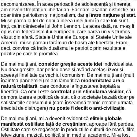
decomunizarea. În acea perioadă de adolescență și tinerețe,
am devenit treptat un libertarian. Făceam, așadar, distincție nu
doar între patriotism și naționalism, dar
și între națiune și stat
.
Mi se părea la fel de nobilă ideea unei lumi în care toți sunt
frați, ca în cântecele lui John Lennon. La acea dată, nu m-aș fi
opus nici federalismului european, care părea un vis frumos
văzut din afară. Statele Unite ale Europei și Statele Unite ale
Americii mi se păreau tărâmuri de basm ale libertății. Eram,
deci, convins că individualismul e patriotic prin rezultatele
pozitiv pe care le promitea.
De mai mulți ani,
consider greșite aceste idei
individualiste.
Nu doar greșite, dar periculoase și având același izvor și
aceeași finalitate ca vechiul comunism. De mai mulți ani (mult
înaintea pandemiei) m-am lămurit că
modernitatea are o
natură totalitară
, care conduce la îngustarea treptată a
libertății. Că omul este
controlat prin stimularea viciilor
, că
demoralizarea e politică de stat, că o societate bazată doar pe
satisfacțiile consumului (care înseamnă tehnic creație urmată
imediat de distrugere)
nu poate fi decât o anti-civilizație
.
De mai mulți ani, mi-a devenit evident că
elitele globale
manifestă ostilitate față de creștinism
, aproape fără perdea.
Ostilitate care se regăsește în producțiile culturii de masă, film,
televiziune, muzică, politică și în mediul academic. Mi-a fost