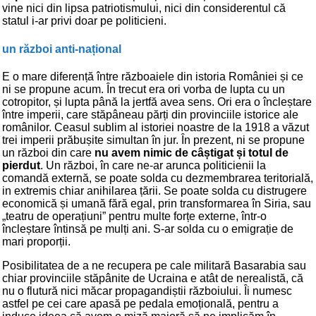
vine nici din lipsa patriotismului, nici din considerentul că
statul i-ar privi doar pe politicieni.
un război anti-național
E o mare diferență între războaiele din istoria României și ce
ni se propune acum. În trecut era ori vorba de lupta cu un
cotropitor, și lupta până la jertfă avea sens. Ori era o încleștare
între imperii, care stăpâneau părți din provinciile istorice ale
românilor. Ceasul sublim al istoriei noastre de la 1918 a văzut
trei imperii prăbușite simultan în jur. În prezent, ni se propune
un război din care
nu avem nimic de câștigat și totul de
pierdut
. Un război, în care ne-ar arunca politicienii la
comandă externă, se poate solda cu dezmembrarea teritorială,
in extremis chiar anihilarea țării. Se poate solda cu distrugere
economică și umană fără egal, prin transformarea în Siria, sau
„teatru de operațiuni” pentru multe forțe externe, într-o
încleștare întinsă pe mulți ani. S-ar solda cu o emigrație de
mari proporții.
Posibilitatea de a ne recupera pe cale militară Basarabia sau
chiar provinciile stăpânite de Ucraina e atât de nerealistă, că
nu o flutură nici măcar propagandiștii războiului. Îi numesc
astfel pe cei care apasă pe pedala emoțională, pentru a