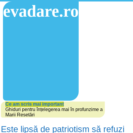
evadare.ro
Ce am scris mai important
Ghiduri pentru înțelegerea mai în profunzime a
Marii Resetări
Este lipsă de patriotism să refuzi