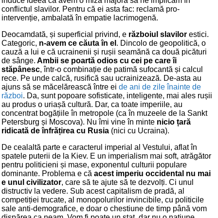
induce ideea că avem o miză majoră să ne implicăm în
conflictul slavilor. Pentru că ei asta fac: reclamă pro-
intervenție, ambalată în empatie lacrimogenă.
Deocamdată, și superficial privind, e
războiul slavilor
estici.
Categoric,
n-avem ce căuta în el
. Dincolo de geopolitică, o
cauză a lui e că ucrainenii și rușii seamănă ca două picături
de sânge.
Ambii se poartă odios cu cei pe care îi
stăpânesc
, într-o combinație de patimă sufocantă și calcul
rece. Pe unde calcă, rusifică sau ucrainizează. De-asta au
ajuns să se măcelărească între ei
de ani de zile înainte de
război
. Da, sunt popoare sofisticate, inteligente, mai ales rușii
au produs o uriașă cultură. Dar, ca toate imperiile, au
concentrat bogățiile în metropole (ca în muzeele de la Sankt
Petersburg și Moscova). Nu îmi vine în minte
nicio țară
ridicată de înfrățirea cu Rusia
(nici cu Ucraina).
De cealaltă parte e caracterul imperial al Vestului, aflat în
spatele puterii de la Kiev. E un imperialism mai soft, atrăgător
pentru politicieni și mase, exponentul culturii populare
dominante. Problema e că
acest imperiu occidental nu mai
e unul civilizator
, care să te ajute să te dezvolți. Ci unul
distructiv la vedere. Sub acest capitalism de pradă, al
competiției trucate, al monopolurilor invincibile, cu politicile
sale anti-demografice, e doar o chestiune de timp până vom
dispărea ca neam. Vom fi poate un stat, dar nu o națiune