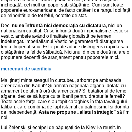
închegată, cel mult un popor sub stăpânire. Cum sunt toate
popoarele euro-americane, de facto cetățeni de rangul doi față
de minoritățile de tot felul, ocrotite de stat.
Deci
nu se înfruntă nici democrația cu dictatura
, nici un
naționalism cu altul. Ci se înfruntă două imperialisme, estic și
vestic, ambele având o finalitate globalistă pe termen
îndelungat. Imperialismul Vestic ne garantează distrugerea
lentă. Imperialismul Estic poate aduce distrugerea rapidă sau
o stăpânire la fel de sălbatică. Niciunul din cele două nu are o
propunere decentă de aranjament pentru popoarele mici.
mercenari de sacrificiu
Mai țineți minte steagul în curcubeu, arborat pe ambasada
americană din Kabul? Și armata națională afgană, dotată cu
armament de ultimă oră de americani? Și batalionul de femei
afgane, decise să lupte cu talibanii pentru drepturile femeii?
Toate acele forțe, care s-au topit caraghios în fața tăvălugului
taliban, care combina de fapt islamul cu patriotismul și dorința
de independență.
Asta ne propune „aliatul strategic”
să fim
noi.
Lui Zelenski și echipei de păpușați de la Kiev i-a reușit. În