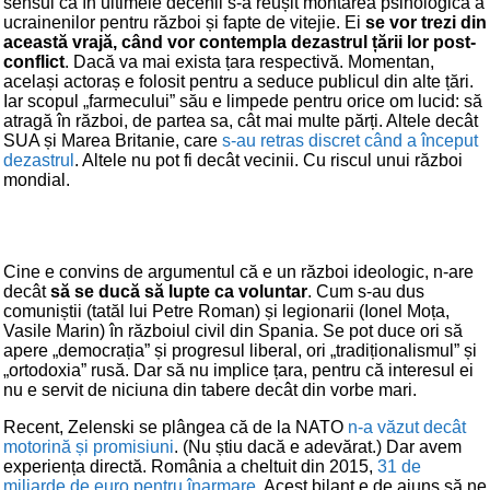
sensul că în ultimele decenii s-a reușit montarea psihologică a
ucrainenilor pentru război și fapte de vitejie. Ei
se vor trezi din
această vrajă, când vor contempla dezastrul țării lor post-
conflict
. Dacă va mai exista țara respectivă. Momentan,
același actoraș e folosit pentru a seduce publicul din alte țări.
Iar scopul „farmecului” său e limpede pentru orice om lucid: să
atragă în război, de partea sa, cât mai multe părți. Altele decât
SUA și Marea Britanie, care
s-au retras discret când a început
dezastrul
. Altele nu pot fi decât vecinii. Cu riscul unui război
mondial.
Cine e convins de argumentul că e un război ideologic, n-are
decât
să se ducă să lupte ca voluntar
. Cum s-au dus
comuniștii (tatăl lui Petre Roman) și legionarii (Ionel Moța,
Vasile Marin) în războiul civil din Spania. Se pot duce ori să
apere „democrația” și progresul liberal, ori „tradiționalismul” și
„ortodoxia” rusă. Dar să nu implice țara, pentru că interesul ei
nu e servit de niciuna din tabere decât din vorbe mari.
Recent, Zelenski se plângea că de la NATO
n-a văzut decât
motorină și promisiuni
. (Nu știu dacă e adevărat.) Dar avem
experiența directă. România a cheltuit din 2015,
31 de
miliarde de euro pentru înarmare
. Acest bilanț e de ajuns să ne