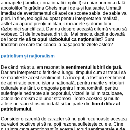
aproapele (familia, conaționalii implicit) și chiar porunca dată
apostolilor în grădina Ghetsimani de a-și lua sabie. Urmată
imediat de avertismentul că acel ce scoate sabia, de sabie va
pieri. În fine, teologii au optat pentru interpretarea realistă,
astfel au apărut preoții militari, cruciadele și domnitorii
războinici sanctificați. Dar nu despre această dilemă vreau să
vorbesc. Ci de întrebarea din titlu. Mai precis, dacă e dovadă
de ipocrizie
să te opui războiului ca naționalist
? Sunt
trădători cei care fac coadă la pașapoarte zilele astea?
patriotism și naționalism
De când mă știu, am rezonat la
sentimentul iubirii de țară
.
Dar am interpretat diferit de-a lungul timpului cum ar trebui să
se manifeste acest sentiment. La început, a fost un sentiment
de admirație pentru istoria națională, pentru marile simboluri
culturale ale țării, o dragoste pentru limba română, pentru
suferințele nedrepte ale poporului, victoriile lui miraculoase,
actele de eroism ale unor strămoși. Toate acestea și multe
altele nu s-au stins niciodată și fac parte din
fiorul difuz al
patriotismului
.
Consider o carență de caracter să nu poți recunoaște acestea
ca valori pozitive și să nu poți rezona sufletește cu ele. Cine
nu simte ceva emoționant în aceste lucruri sentimentale
e de