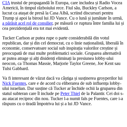
CIA
trustul de propagandă în Europa, care includea și Radio Vocea
Americii, în timpul războiului rece. Fiul său, Buckley Carlson, a
lucrat ca atașat de presă la Casa Albă, scriind discursuri pentru
Trump și apoi la biroul lui JD Vance. Cu o lună și jumătate în urmă,
a părăsit acel rol de consilier
, pe măsură ce ruptura între familia lui și
cea prezidențială era tot mai evidentă.
Tucker Carlson ar putea rupe o parte considerabilă din votul
republican, dar și din cel democrat, cu o linie naționalistă, liberală în
economie, conservatoare social sub inspirația valorilor creștine și
preocupată de mai multe problematici sociale. Gruparea alternativă
ar putea atrage și alți disidenți eliminați la presiunea lobby-ului
neocon, ca Thomas Massie, Marjorie Taylor Greene, Joe Kent sau
Tulsi Gabbard.
Va fi interesant de văzut dacă va câștiga și susținerea groyperilor lui
Nick Fuentes
, care e de acord cu eliberarea de sub influența lobby-
ului israelian. Dar susține că Tucker ar închide ochii la gruparea din
statul subteran care îl include pe
Peter Thiel
de la Palantir. Cei doi s-
au atacat reciproc din nou. Tucker l-a numit fals pe Fuentes, care i-a
răspuns cu o tiradă împotriva lui și a lui JD Vance.