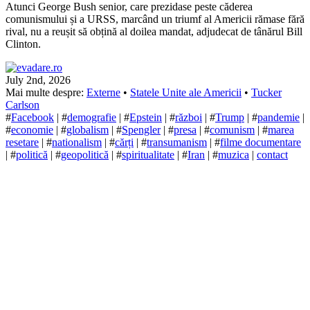
Atunci George Bush senior, care prezidase peste căderea
comunismului și a URSS, marcând un triumf al Americii rămase fără
rival, nu a reușit să obțină al doilea mandat, adjudecat de tânărul Bill
Clinton.
July 2nd, 2026
Mai multe despre:
Externe
•
Statele Unite ale Americii
•
Tucker
Carlson
#
Facebook
| #
demografie
| #
Epstein
| #
război
| #
Trump
| #
pandemie
|
#
economie
| #
globalism
| #
Spengler
| #
presa
| #
comunism
| #
marea
resetare
| #
nationalism
| #
cărți
| #
transumanism
| #
filme documentare
| #
politică
| #
geopolitică
| #
spiritualitate
| #
Iran
| #
muzica
|
contact