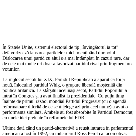
În Statele Unite, sistemul electoral de tip „învingătorul ia tot”
defavorizează lansarea partidelor mici, menținând duopolul.
Dislocarea unui partid cu altul s-a mai întâmplat, în cazuri rare, dar
de cele mai multe ori doar a favorizat partidul rival prin fragmentarea
voturilor.
La mijlocul secolului XIX, Partidul Republican a apărut ca forță
nouă, înlocuind partidul Whig, o grupare liberală moștenită din
politica britanică. La sfârșitul aceluiași secol, Partidul Poporului a
intrat în Congres și a avut finalist la prezidențiale. Cu puțin timp
înainte de primul război mondial Partidul Progresist (cu o agendă
reformatoare diferită de ce se înțelege azi prin acel nume) a avut o
performanță similară. Ambele au fost absorbite în Partidul Democrat,
cu unele idei preluate în reformele lui FDR.
Ultima dată când un partid-alternativă a reușit intrarea în parlamentul
american a fost în 1992, cu miliardarul Ross Perot ca locomotivă.