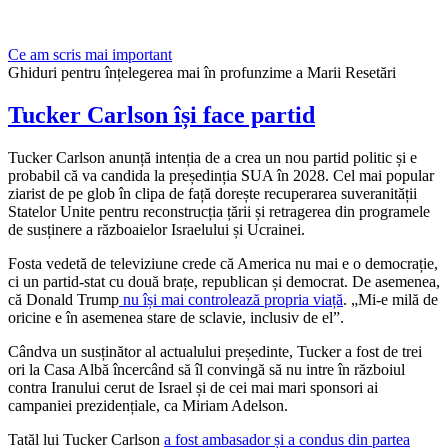
Ce am scris mai important
Ghiduri pentru înțelegerea mai în profunzime a Marii Resetări
Tucker Carlson își face partid
Tucker Carlson anunță intenția de a crea un nou partid politic și e
probabil că va candida la președinția SUA în 2028. Cel mai popular
ziarist de pe glob în clipa de față dorește recuperarea suveranității
Statelor Unite pentru reconstrucția țării și retragerea din programele
de susținere a războaielor Israelului și Ucrainei.
Fosta vedetă de televiziune crede că America nu mai e o democrație,
ci un partid-stat cu două brațe, republican și democrat. De asemenea,
că Donald Trump
nu își mai controlează propria viață
. „Mi-e milă de
oricine e în asemenea stare de sclavie, inclusiv de el”.
Cândva un susținător al actualului președinte, Tucker a fost de trei
ori la Casa Albă încercând să îl convingă să nu intre în războiul
contra Iranului cerut de Israel și de cei mai mari sponsori ai
campaniei prezidențiale, ca Miriam Adelson.
Tatăl lui Tucker Carlson
a fost ambasador și a condus din partea