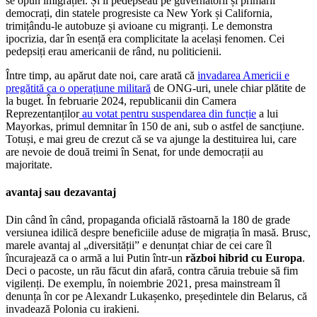
se opun imigrației. Și îi pedepseau pe guvernatorii și primarii
democrați, din statele progresiste ca New York și California,
trimițându-le autobuze și avioane cu migranți. Le demonstra
ipocrizia, dar în esență era complicitate la același fenomen. Cei
pedepsiți erau americanii de rând, nu politicienii.
Între timp, au apărut date noi, care arată că
invadarea Americii e
pregătită ca o operațiune militară
de ONG-uri, unele chiar plătite de
la buget. În februarie 2024, republicanii din Camera
Reprezentanților
au votat pentru suspendarea din funcție
a lui
Mayorkas, primul demnitar în 150 de ani, sub o astfel de sancțiune.
Totuși, e mai greu de crezut că se va ajunge la destituirea lui, care
are nevoie de două treimi în Senat, for unde democrații au
majoritate.
avantaj sau dezavantaj
Din când în când, propaganda oficială răstoarnă la 180 de grade
versiunea idilică despre beneficiile aduse de migrația în masă. Brusc,
marele avantaj al „diversității” e denunțat chiar de cei care îl
încurajează ca o armă a lui Putin într-un
război hibrid cu Europa
.
Deci o pacoste, un rău făcut din afară, contra căruia trebuie să fim
vigilenți. De exemplu, în noiembrie 2021, presa mainstream îl
denunța în cor pe Alexandr Lukașenko, președintele din Belarus, că
invadează Polonia cu irakieni.