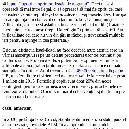
să lupte „împotriva opririlor ilegale de migranți”
. Deci nu să-i
oprească să mai intre ilegal, ci să oprească să mai fie opriți cei care
consideră că au dreptul legal să acosteze cu vaporașele. Deși Europa
nu are graniță directă decât cu o țară în război, Ucraina, nu și cu
țările arabe, africane și asiatice din care vin cei mai mulți. (Tratatele
internaționale recunosc dreptul la refugiu în prima țară pașnică. Sunt
în ilegalitate cei care nu vin din țări în război și traversează multiple
țări pentru a ajunge în cea preferată.)
Oricum, distincția legal-ilegal nu face decât să mute atenția spre un
vârf al aisbergului și pe un detaliu procedural ușor de schimbat pe
căi birocratice. Problema e dacă putem să ne opunem schimbării
artificiale a demografiei țărilor noastre, nu dacă ea se face cu toate
ștampilele în ordine. Anul trecut, au fost
380.000 de intrați ilegal
în
UE, un sfert dintre ei sirieni, cel mai mare val de la recordul de peste
1 milion din 2015. Femeile și copiii sunt doar 20% din acest
contingent, pentru că ei urmează să vină ulterior, prin schemele de
reîntregire a familiei. Oricum, numărul celor veniți legal între timp e
incomparabil mai mare.
cazul american
În 2020, pe lângă farsa Covid, stabilimentul mediatic și statul paralel
au orchestrat și revoltele BLM, în avanpremiera campaniei