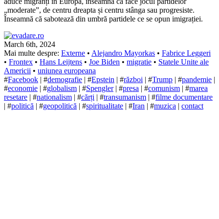
aduce migranți în Europa, înseamnă că face jocul partidelor
„moderate”, de centru dreapta și centru stânga sau progresiste.
Înseamnă că sabotează din umbră partidele ce se opun imigrației.
March 6th, 2024
Mai multe despre:
Externe
•
Alejandro Mayorkas
•
Fabrice Leggeri
•
Frontex
•
Hans Leijtens
•
Joe Biden
•
migratie
•
Statele Unite ale
Americii
•
uniunea europeana
#
Facebook
| #
demografie
| #
Epstein
| #
război
| #
Trump
| #
pandemie
|
#
economie
| #
globalism
| #
Spengler
| #
presa
| #
comunism
| #
marea
resetare
| #
nationalism
| #
cărți
| #
transumanism
| #
filme documentare
| #
politică
| #
geopolitică
| #
spiritualitate
| #
Iran
| #
muzica
|
contact