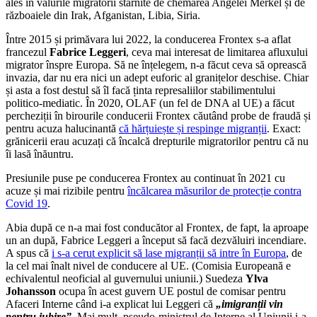
ales în valurile migratorii stârnite de chemarea Angelei Merkel și de
războaiele din Irak, Afganistan, Libia, Siria.
Între 2015 și primăvara lui 2022, la conducerea Frontex s-a aflat
francezul
Fabrice Leggeri
, ceva mai interesat de limitarea afluxului
migrator înspre Europa. Să ne înțelegem, n-a făcut ceva să oprească
invazia, dar nu era nici un adept euforic al granițelor deschise. Chiar
și asta a fost destul să îl facă ținta represaliilor stabilimentului
politico-mediatic. În 2020, OLAF (un fel de DNA al UE) a făcut
percheziții în birourile conducerii Frontex căutând probe de fraudă și
pentru acuza halucinantă
că hărțuiește și respinge migranții
. Exact:
grănicerii erau acuzați că încalcă drepturile migratorilor pentru că nu
îi lasă înăuntru.
Presiunile puse pe conducerea Frontex au continuat în 2021 cu
acuze și mai rizibile pentru
încălcarea măsurilor de protecție contra
Covid 19
.
Abia după ce n-a mai fost conducător al Frontex, de fapt, la aproape
un an după, Fabrice Leggeri a început să facă dezvăluiri incendiare.
A spus că
i s-a cerut explicit să lase migranții să intre în Europa
, de
la cel mai înalt nivel de conducere al UE. (Comisia Europeană e
echivalentul neoficial al guvernului uniunii.) Suedeza
Ylva
Johansson
ocupa în acest guvern UE postul de comisar pentru
Afaceri Interne când i-a explicat lui Leggeri că
„imigranții vin
pentru iubire”
. Mai mult, pseudo-ministrul de Interne al Uniunii i-a