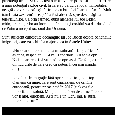
prezidențiale din SUA. A fost o tentativă iresponsabilă de inflamare
a unui potențial război civil, la care au participat doar minoritatea
neagră și extrema stângă, în frunte cu brațul ei înarmat, Antifa. Mult
trâmbițata „extremă dreaptă” a fost absentă, spre dezamăgirea
televiziunilor. Ca prin farmec, după alegerea lui Joe Biden
mitingurile negrilor au încetat, la fel cum și covidul s-a dat dus după
ce Putin a început războiul din Ucraina.
Sunt suficient cunoscute declarațiile lui Joe Biden despre beneficiile
imigrației, care va schimba majoritatea în Statele Unite:
„Nu doar din comunitatea musulmană, dar și africană,
asiatică, hispanică… Și valul continuă. Nu se va opri.
Nici nu ar trebui să vrem să se oprească. De fapt, e unul
din lucrurile de care cred că putem fi cei mai mândri.
(…)
Un aflux de imigrație fără oprire: nonstop, nonstop…
Oamenii ca mine, care sunt caucazieni, de origine
europeană, pentru prima dată în 2017 (sic) vor fi o
minoritate absolută. Mai puțini de 50% de atunci încolo
vor fi albi, europeni. Asta nu e un lucru rău. E sursa
puterii noastre.”