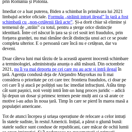
prin România și Polonia.
Imediat ce a luat puterea, Biden a schimbat în primăvara lui 2021
limbajul actelor oficiale.
Formula „străinii intrați ilegal” în țară a fost
schimbată cu „non-cetățenii fără acte”
. Și-a dorit chiar să elimine și
termenul de „străin” cu totul, pentru a șterge orice distincție
identitară. Între cel născut în țara sa și cel sosit ieri fraudulos, prin
forțarea graniței, nu mai rămâne decât distincția unui act ce se poate
completa ulterior. E o persoană care încă nu e cetățean, dar va
deveni.
Doar câteva luni mai târziu de la această aparent inocentă schimbare
a terminologiei, administrația anunța o altă măsură. Din octombrie
2021,
nu îi va mai deporta pe cei care nu au acte și intră ilegal
în
țară. Agenția condusă deja de Alejandro Mayorkas nu îi mai
considera o prioritate pe cei care trec frontiera fraudulos, ci doar pe
cei care îi și atacă pe polițiști sau fac imediat infracțiuni. Atâta timp
cât sunt pașnici, noii veniți intră într-un lung proces juridic – adică
își depun un dosar și primesc termen peste mulți ani ca să arate ce
motive i-au adus în noua țară. Timp în care se pierd în marea masă a
populației americane.
Tot de atunci începea și uriașa operațiune de relocare a celor intrați
în statele sudiste, în restul Americii. Inițial, a părut o glumă bună:
statele sudice sunt conduse de republicani, care măcar de ochii lumii