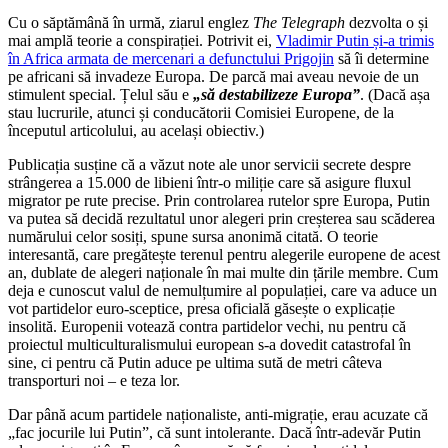
Cu o săptămână în urmă, ziarul englez
The Telegraph
dezvolta o și
mai amplă teorie a conspirației. Potrivit ei,
Vladimir Putin și-a trimis
în Africa armata de mercenari a defunctului Prigojin
să îi determine
pe africani să invadeze Europa. De parcă mai aveau nevoie de un
stimulent special. Țelul său e
„să destabilizeze Europa”
. (Dacă așa
stau lucrurile, atunci și conducătorii Comisiei Europene, de la
începutul articolului, au același obiectiv.)
Publicația susține că a văzut note ale unor servicii secrete despre
strângerea a 15.000 de libieni într-o miliție care să asigure fluxul
migrator pe rute precise. Prin controlarea rutelor spre Europa, Putin
va putea să decidă rezultatul unor alegeri prin creșterea sau scăderea
numărului celor sosiți, spune sursa anonimă citată. O teorie
interesantă, care pregătește terenul pentru alegerile europene de acest
an, dublate de alegeri naționale în mai multe din țările membre. Cum
deja e cunoscut valul de nemulțumire al populației, care va aduce un
vot partidelor euro-sceptice, presa oficială găsește o explicație
insolită. Europenii votează contra partidelor vechi, nu pentru că
proiectul multiculturalismului european s-a dovedit catastrofal în
sine, ci pentru că Putin aduce pe ultima sută de metri câteva
transporturi noi – e teza lor.
Dar până acum partidele naționaliste, anti-migrație, erau acuzate că
„fac jocurile lui Putin”, că sunt intolerante. Dacă într-adevăr Putin