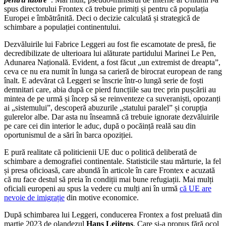
spus directorului Frontex că trebuie primiți și pentru că populația
Europei e îmbătrânită. Deci o decizie calculată și strategică de
schimbare a populației continentului.
Dezvăluirile lui Fabrice Leggeri au fost fie escamotate de presă, fie
decredibilizate de ulterioara lui alăturate partidului Marinei Le Pen,
Adunarea Națională. Evident, a fost făcut „un extremist de dreapta”,
ceva ce nu era numit în lunga sa carieră de birocrat european de rang
înalt. E adevărat că Leggeri se înscrie într-o lungă serie de foști
demnitari care, abia după ce pierd funcțiile sau trec prin pușcării au
mintea de pe urmă și încep să se reinventeze ca suveraniști, opozanți
ai „sistemului”, descoperă abuzurile „statului paralel” și corupția
gulerelor albe. Dar asta nu înseamnă că trebuie ignorate dezvăluirile
pe care cei din interior le aduc, după o pocăință reală sau din
oportunismul de a sări în barca opoziției.
E pură realitate că politicienii UE duc o politică deliberată de
schimbare a demografiei continentale. Statisticile stau mărturie, la fel
și presa oficioasă, care abundă în articole în care Frontex e acuzată
că nu face destul să preia în condiții mai bune refugiații. Mai mulți
oficiali europeni au spus la vedere cu mulți ani în urmă
că UE are
nevoie de imigrație
din motive economice.
După schimbarea lui Leggeri, conducerea Frontex a fost preluată din
martie 2023 de olandezul
Hans Leijtens
. Care și-a propus fără ocol