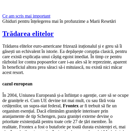
Ce am scris mai important
Ghiduri pentru înțelegerea mai în profunzime a Marii Resetări
Trădarea elitelor
Trădarea elitelor euro-americane frizează iraționalul și e greu să îi
găsești un echivalent în istorie. Ea depășește corupția clasică, pentru
care există explicația unui câștig egoist imediat. În timp ce pentru
războiul lor contra popoarelor care i-au ales să le reprezinte, aparent
în beneficiul altora prea săraci să-i mituiască, nu există nici măcar
acest resort.
cazul european
În 2004, Uniunea Europeană și-a înființat o agenție, care să se ocupe
de granițele ei. Cum UE devine tot mai mult, cu sau fără voia
cetățenilor, un supra-stat federal,
Frontex
ar fi trebuit să fie un
organism esențial. Dacă eliminăm granițele interioare prin
aranjamente de tip Schengen, paza graniței externe devine o
prioritate existențială pentru toate cele 27 de țări membre. În
realitate, Frontex a fost o butaforie pe toată durata existenței ei, mai