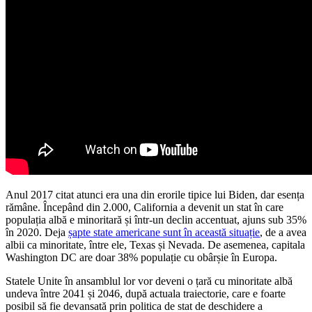
Anul 2017 citat atunci era una din erorile tipice lui Biden, dar esența
rămâne. Începând din 2.000, California a devenit un stat în care
populația albă e minoritară și într-un declin accentuat, ajuns sub 35%
în 2020. Deja
șapte state americane sunt în această situație
, de a avea
albii ca minoritate, între ele, Texas și Nevada. De asemenea, capitala
Washington DC are doar 38% populație cu obârșie în Europa.
Statele Unite în ansamblul lor vor deveni o țară cu minoritate albă
undeva între 2041 și 2046, după actuala traiectorie, care e foarte
posibil să fie devansată prin politica de stat de deschidere a