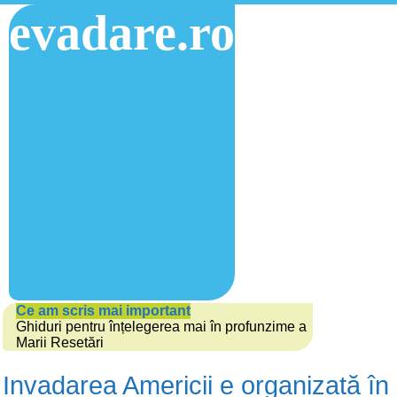
evadare.ro
Ce am scris mai important
Ghiduri pentru înțelegerea mai în profunzime a
Marii Resetări
Invadarea Americii e organizată în