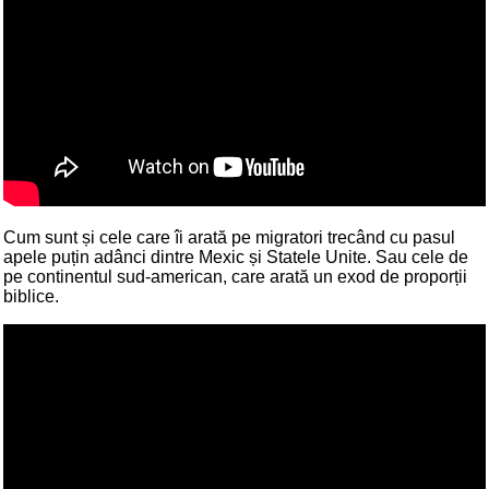
Cum sunt și cele care îi arată pe migratori trecând cu pasul
apele puțin adânci dintre Mexic și Statele Unite. Sau cele de
pe continentul sud-american, care arată un exod de proporții
biblice.