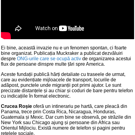
Ei bine, această invazie nu e un fenomen spontan, ci foarte
bine organizat. Publicația Muckraker a publicat dezvăluiri
despre
ONG-urile care se ocupă activ
de organizarea acestui
flux de persoane dinspre multe țări spre America.
Aceste fundații publică hărți detaliate cu traseele de urmat,
care au evidențiate mijloacele de transport, locurile de
adăpost, punctele unde migranții pot primi ajutor. Le sunt
precizate distanțele și au chiar și coduri de bare pentru telefon
cu indicațiile în format electronic.
Crucea Roșie
oferă un intinerariu pe hartă, care pleacă din
Panama, trece prin Costa Rica, Nicaragua, Honduras,
Guatemala și Mexic. Dar cum bine se observă, pe străzile din
New York sau Chicago ajung și persoane din Africa sau
Orientul Mijlociu. Există numere de telefon și pagini pentru
rețelele sociale.