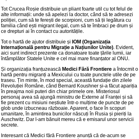
Tot Crucea Roșie distribuie un pliant foarte util cu tot felul de
alte informații: unde să apelezi la doctor, când să te adresezi
poliției, cum să te ferești de scorpioni, cum să ții legătura cu
familia când ești migrant ilegal, cum să te îmbraci pe drum și
ce drepturi ai în contact cu autoritățile.
Tot o hartă de ajutor distribuie și
IOM (Organizația
Internațională pentru Migrație a Națiunilor Unite)
. Evident,
aici sunt indirect prezente ca donatoare toate țările lumii, iar
întâmplător Statele Unite e cel mai mare finanțator al ONU.
Și organizația franțuzească
Medici Fără Frontiere
a întocmit o
hartă pentru migranți a Mexicului cu toate punctele utile de pe
traseu. Țin minte, în mod special, această fundație din zilele
Revoluției Române, când Bernard Koushner și-a făcut apariția
în preajma noii puteri din chiar primele ore. Misteriosul
personaj avea să ajungă ministru de Externe al Franței și să
fie prezent cu misiuni neștiute într-o mulțime de puncte de pe
glob unde izbucneau războaie. Aparent, o face în scopuri
umanitare, în amintirea bunicilor născuți în Rusia și pieriți la
Auschwitz. Dar l-am bănuit mereu că e emisarul unor servicii
secrete.
Interesant că Medici fără Frontiere anunță că de-acum se