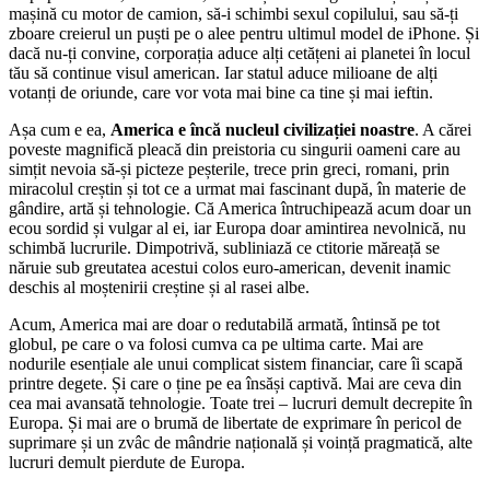
mașină cu motor de camion, să-i schimbi sexul copilului, sau să-ți
zboare creierul un puști pe o alee pentru ultimul model de iPhone. Și
dacă nu-ți convine, corporația aduce alți cetățeni ai planetei în locul
tău să continue visul american. Iar statul aduce milioane de alți
votanți de oriunde, care vor vota mai bine ca tine și mai ieftin.
Așa cum e ea,
America e încă nucleul civilizației noastre
. A cărei
poveste magnifică pleacă din preistoria cu singurii oameni care au
simțit nevoia să-și picteze peșterile, trece prin greci, romani, prin
miracolul creștin și tot ce a urmat mai fascinant după, în materie de
gândire, artă și tehnologie. Că America întruchipează acum doar un
ecou sordid și vulgar al ei, iar Europa doar amintirea nevolnică, nu
schimbă lucrurile. Dimpotrivă, subliniază ce ctitorie măreață se
năruie sub greutatea acestui colos euro-american, devenit inamic
deschis al moștenirii creștine și al rasei albe.
Acum, America mai are doar o redutabilă armată, întinsă pe tot
globul, pe care o va folosi cumva ca pe ultima carte. Mai are
nodurile esențiale ale unui complicat sistem financiar, care îi scapă
printre degete. Și care o ține pe ea însăși captivă. Mai are ceva din
cea mai avansată tehnologie. Toate trei – lucruri demult decrepite în
Europa. Și mai are o brumă de libertate de exprimare în pericol de
suprimare și un zvâc de mândrie națională și voință pragmatică, alte
lucruri demult pierdute de Europa.