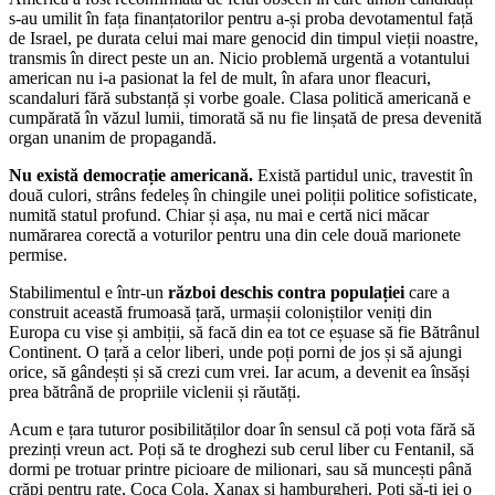
s-au umilit în fața finanțatorilor pentru a-și proba devotamentul față
de Israel, pe durata celui mai mare genocid din timpul vieții noastre,
transmis în direct peste un an. Nicio problemă urgentă a votantului
american nu i-a pasionat la fel de mult, în afara unor fleacuri,
scandaluri fără substanță și vorbe goale. Clasa politică americană e
cumpărată în văzul lumii, timorată să nu fie linșată de presa devenită
organ unanim de propagandă.
Nu există democrație americană.
Există partidul unic, travestit în
două culori, strâns fedeleș în chingile unei poliții politice sofisticate,
numită statul profund. Chiar și așa, nu mai e certă nici măcar
numărarea corectă a voturilor pentru una din cele două marionete
permise.
Stabilimentul e într-un
război deschis contra populației
care a
construit această frumoasă țară, urmașii coloniștilor veniți din
Europa cu vise și ambiții, să facă din ea tot ce eșuase să fie Bătrânul
Continent. O țară a celor liberi, unde poți porni de jos și să ajungi
orice, să gândești și să crezi cum vrei. Iar acum, a devenit ea însăși
prea bătrână de propriile viclenii și răutăți.
Acum e țara tuturor posibilităților doar în sensul că poți vota fără să
prezinți vreun act. Poți să te droghezi sub cerul liber cu Fentanil, să
dormi pe trotuar printre picioare de milionari, sau să muncești până
crăpi pentru rate, Coca Cola, Xanax și hamburgheri. Poți să-ți iei o