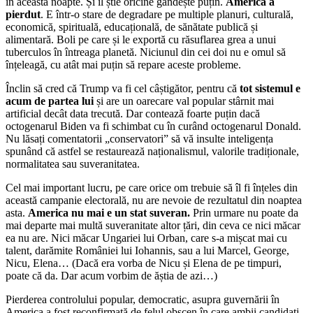
în această noapte. Și îl știe oricine gândește puțin.
America a
pierdut
. E într-o stare de degradare pe multiple planuri, culturală,
economică, spirituală, educațională, de sănătate publică și
alimentară. Boli pe care și le exportă cu răsuflarea grea a unui
tuberculos în întreaga planetă. Niciunul din cei doi nu e omul să
înțeleagă, cu atât mai puțin să repare aceste probleme.
Înclin să cred că Trump va fi cel câștigător, pentru că
tot sistemul e
acum de partea lui
și are un oarecare val popular stârnit mai
artificial decât data trecută. Dar contează foarte puțin dacă
octogenarul Biden va fi schimbat cu în curând octogenarul Donald.
Nu lăsați comentatorii „conservatori” să vă insulte inteligența
spunând că astfel se restaurează naționalismul, valorile tradiționale,
normalitatea sau suveranitatea.
Cel mai important lucru, pe care orice om trebuie să îl fi înțeles din
această campanie electorală, nu are nevoie de rezultatul din noaptea
asta.
America nu mai e un stat suveran.
Prin urmare nu poate da
mai departe mai multă suveranitate altor țări, din ceva ce nici măcar
ea nu are. Nici măcar Ungariei lui Orban, care s-a mișcat mai cu
talent, darămite României lui Iohannis, sau a lui Marcel, George,
Nicu, Elena… (Dacă era vorba de Nicu și Elena de pe timpuri,
poate că da. Dar acum vorbim de ăștia de azi…)
Pierderea controlului popular, democratic, asupra guvernării în
America a fost reconfirmată de felul obscen în care ambii candidați