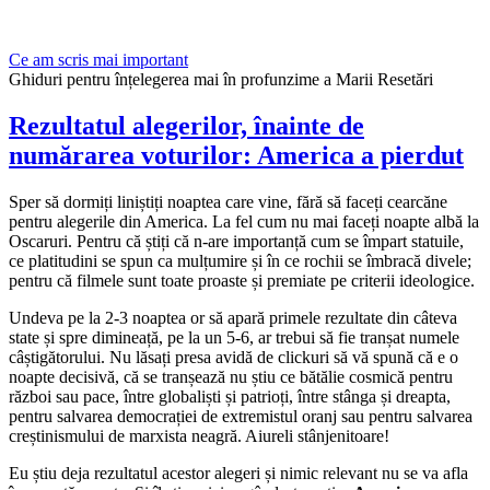
Ce am scris mai important
Ghiduri pentru înțelegerea mai în profunzime a Marii Resetări
Rezultatul alegerilor, înainte de
numărarea voturilor: America a pierdut
Sper să dormiți liniștiți noaptea care vine, fără să faceți cearcăne
pentru alegerile din America. La fel cum nu mai faceți noapte albă la
Oscaruri. Pentru că știți că n-are importanță cum se împart statuile,
ce platitudini se spun ca mulțumire și în ce rochii se îmbracă divele;
pentru că filmele sunt toate proaste și premiate pe criterii ideologice.
Undeva pe la 2-3 noaptea or să apară primele rezultate din câteva
state și spre dimineață, pe la un 5-6, ar trebui să fie tranșat numele
câștigătorului. Nu lăsați presa avidă de clickuri să vă spună că e o
noapte decisivă, că se tranșează nu știu ce bătălie cosmică pentru
război sau pace, între globaliști și patrioți, între stânga și dreapta,
pentru salvarea democrației de extremistul oranj sau pentru salvarea
creștinismului de marxista neagră. Aiureli stânjenitoare!
Eu știu deja rezultatul acestor alegeri și nimic relevant nu se va afla