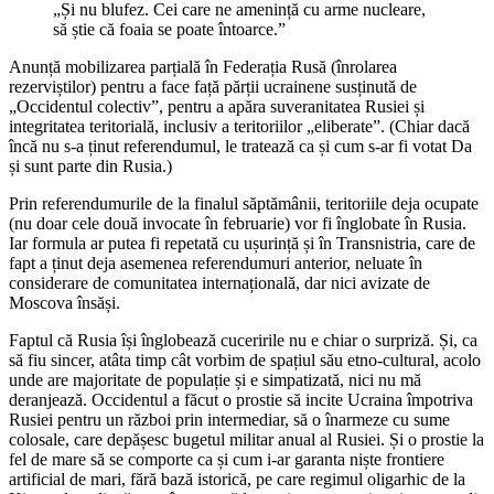
„Și nu blufez. Cei care ne amenință cu arme nucleare,
să știe că foaia se poate întoarce.”
Anunță mobilizarea parțială în Federația Rusă (înrolarea
rezerviștilor) pentru a face față părții ucrainene susținută de
„Occidentul colectiv”, pentru a apăra suveranitatea Rusiei și
integritatea teritorială, inclusiv a teritoriilor „eliberate”. (Chiar dacă
încă nu s-a ținut referendumul, le tratează ca și cum s-ar fi votat Da
și sunt parte din Rusia.)
Prin referendumurile de la finalul săptămânii, teritoriile deja ocupate
(nu doar cele două invocate în februarie) vor fi înglobate în Rusia.
Iar formula ar putea fi repetată cu ușurință și în Transnistria, care de
fapt a ținut deja asemenea referendumuri anterior, neluate în
considerare de comunitatea internațională, dar nici avizate de
Moscova însăși.
Faptul că Rusia își înglobează cuceririle nu e chiar o surpriză. Și, ca
să fiu sincer, atâta timp cât vorbim de spațiul său etno-cultural, acolo
unde are majoritate de populație și e simpatizată, nici nu mă
deranjează. Occidentul a făcut o prostie să incite Ucraina împotriva
Rusiei pentru un război prin intermediar, să o înarmeze cu sume
colosale, care depășesc bugetul militar anual al Rusiei. Și o prostie la
fel de mare să se comporte ca și cum i-ar garanta niște frontiere
artificial de mari, fără bază istorică, pe care regimul oligarhic de la