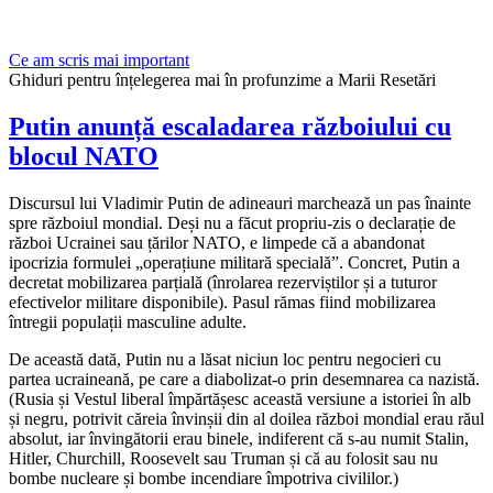
Ce am scris mai important
Ghiduri pentru înțelegerea mai în profunzime a Marii Resetări
Putin anunță escaladarea războiului cu
blocul NATO
Discursul lui Vladimir Putin de adineauri marchează un pas înainte
spre războiul mondial. Deși nu a făcut propriu-zis o declarație de
război Ucrainei sau țărilor NATO, e limpede că a abandonat
ipocrizia formulei „operațiune militară specială”. Concret, Putin a
decretat mobilizarea parțială (înrolarea rezerviștilor și a tuturor
efectivelor militare disponibile). Pasul rămas fiind mobilizarea
întregii populații masculine adulte.
De această dată, Putin nu a lăsat niciun loc pentru negocieri cu
partea ucraineană, pe care a diabolizat-o prin desemnarea ca nazistă.
(Rusia și Vestul liberal împărtășesc această versiune a istoriei în alb
și negru, potrivit căreia învinșii din al doilea război mondial erau răul
absolut, iar învingătorii erau binele, indiferent că s-au numit Stalin,
Hitler, Churchill, Roosevelt sau Truman și că au folosit sau nu
bombe nucleare și bombe incendiare împotriva civililor.)