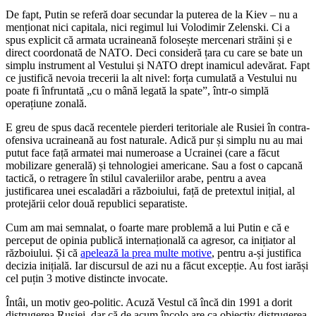
De fapt, Putin se referă doar secundar la puterea de la Kiev – nu a
menționat nici capitala, nici regimul lui Volodimir Zelenski. Ci a
spus explicit că armata ucraineană folosește mercenari străini și e
direct coordonată de NATO. Deci consideră țara cu care se bate un
simplu instrument al Vestului și NATO drept inamicul adevărat. Fapt
ce justifică nevoia trecerii la alt nivel: forța cumulată a Vestului nu
poate fi înfruntată „cu o mână legată la spate”, într-o simplă
operațiune zonală.
E greu de spus dacă recentele pierderi teritoriale ale Rusiei în contra-
ofensiva ucraineană au fost naturale. Adică pur și simplu nu au mai
putut face față armatei mai numeroase a Ucrainei (care a făcut
mobilizare generală) și tehnologiei americane. Sau a fost o capcană
tactică, o retragere în stilul cavaleriilor arabe, pentru a avea
justificarea unei escaladări a războiului, față de pretextul inițial, al
protejării celor două republici separatiste.
Cum am mai semnalat, o foarte mare problemă a lui Putin e că e
perceput de opinia publică internațională ca agresor, ca inițiator al
războiului. Și că
apelează la prea multe motive
, pentru a-și justifica
decizia inițială. Iar discursul de azi nu a făcut excepție. Au fost iarăși
cel puțin 3 motive distincte invocate.
Întâi, un motiv geo-politic. Acuză Vestul că încă din 1991 a dorit
distrugerea Rusiei, dar că de acum încolo are ca obiectiv distrugerea