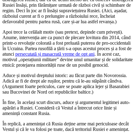
Rusiei însăși, prin fărâmițare urmată de război civil și schimbare de
regim. Deci în joc ar fi însăși supraviețuirea Rusiei. (Aici, așadar,
războiul curent ar fi o prelungire a războiului rece, încheiat
defavorabil pentru partea rusă, care și-ar lua astfel revanșa.)
Apoi trece la celălalt motiv (sau pretext, depinde cum privești).
Anume, intervenția are ca punct de plecare lovitura din 2014, când
printr-o revoluție colorată a fost preluată puterea de pro-occidentali
în Ucraina. Partea rusofilă a țării s-a opus acestui proces și a fost de
atunci
persecutată și masacrată vreme de opt ani
. În acest caz,
motivul „operațiunii militare” devine unul umanitar și de solidaritate
etnică: protejarea minorității ruse de un posibil genocid.
Aduce și motivul dreptului istoric: au făcut parte din Novorossia.
Adică ar fi de drept ale rușilor, pentru că le-au stăpânit cândva.
(Argument foarte periculos, care se poate aplica lejer și Basarabiei
sau Bucovinei de Nord ori republicilor baltice.)
În fine, în același scurt discurs, aduce și argumentul legitimei auto-
apărări a Rusiei. Consideră că Vestul a întrecut orice linie și
amenință constant Rusia.
În replică, a amenințat că Rusia deține arme mai periculoase decât
Vestul și că le va folosi pe toate, dacă teritoriul Rusiei e amenințat.