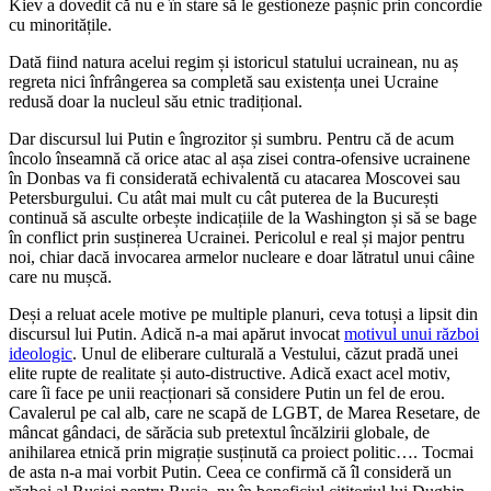
Kiev a dovedit că nu e în stare să le gestioneze pașnic prin concordie
cu minoritățile.
Dată fiind natura acelui regim și istoricul statului ucrainean, nu aș
regreta nici înfrângerea sa completă sau existența unei Ucraine
redusă doar la nucleul său etnic tradițional.
Dar discursul lui Putin e îngrozitor și sumbru. Pentru că de acum
încolo înseamnă că orice atac al așa zisei contra-ofensive ucrainene
în Donbas va fi considerată echivalentă cu atacarea Moscovei sau
Petersburgului. Cu atât mai mult cu cât puterea de la București
continuă să asculte orbește indicațiile de la Washington și să se bage
în conflict prin susținerea Ucrainei. Pericolul e real și major pentru
noi, chiar dacă invocarea armelor nucleare e doar lătratul unui câine
care nu mușcă.
Deși a reluat acele motive pe multiple planuri, ceva totuși a lipsit din
discursul lui Putin. Adică n-a mai apărut invocat
motivul unui război
ideologic
. Unul de eliberare culturală a Vestului, căzut pradă unei
elite rupte de realitate și auto-distructive. Adică exact acel motiv,
care îi face pe unii reacționari să considere Putin un fel de erou.
Cavalerul pe cal alb, care ne scapă de LGBT, de Marea Resetare, de
mâncat gândaci, de sărăcia sub pretextul încălzirii globale, de
anihilarea etnică prin migrație susținută ca proiect politic…. Tocmai
de asta n-a mai vorbit Putin. Ceea ce confirmă că îl consideră un