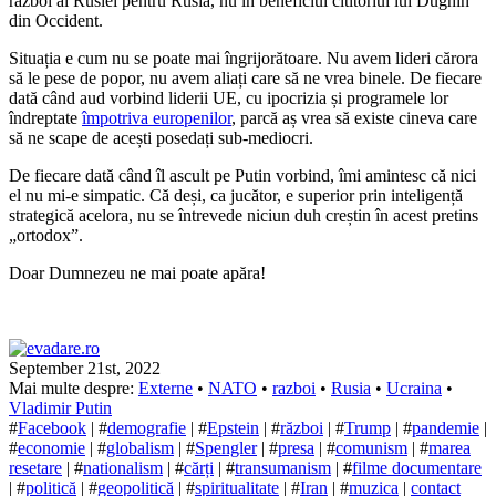
război al Rusiei pentru Rusia, nu în beneficiul cititoriul lui Dughin
din Occident.
Situația e cum nu se poate mai îngrijorătoare. Nu avem lideri cărora
să le pese de popor, nu avem aliați care să ne vrea binele. De fiecare
dată când aud vorbind liderii UE, cu ipocrizia și programele lor
îndreptate
împotriva europenilor
, parcă aș vrea să existe cineva care
să ne scape de acești posedați sub-mediocri.
De fiecare dată când îl ascult pe Putin vorbind, îmi amintesc că nici
el nu mi-e simpatic. Că deși, ca jucător, e superior prin inteligență
strategică acelora, nu se întrevede niciun duh creștin în acest pretins
„ortodox”.
Doar Dumnezeu ne mai poate apăra!
September 21st, 2022
Mai multe despre:
Externe
•
NATO
•
razboi
•
Rusia
•
Ucraina
•
Vladimir Putin
#
Facebook
| #
demografie
| #
Epstein
| #
război
| #
Trump
| #
pandemie
|
#
economie
| #
globalism
| #
Spengler
| #
presa
| #
comunism
| #
marea
resetare
| #
nationalism
| #
cărți
| #
transumanism
| #
filme documentare
| #
politică
| #
geopolitică
| #
spiritualitate
| #
Iran
| #
muzica
|
contact