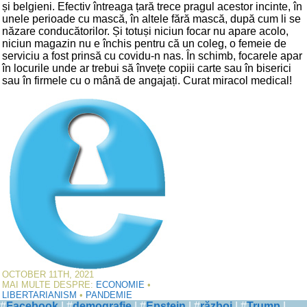
și belgieni. Efectiv întreaga țară trece pragul acestor incinte, în
unele perioade cu mască, în altele fără mască, după cum li se
năzare conducătorilor. Și totuși niciun focar nu apare acolo,
niciun magazin nu e închis pentru că un coleg, o femeie de
serviciu a fost prinsă cu covidu-n nas. În schimb, focarele apar
în locurile unde ar trebui să învețe copiii carte sau în biserici
sau în firmele cu o mână de angajați. Curat miracol medical!
OCTOBER 11TH, 2021
MAI MULTE DESPRE:
ECONOMIE
•
LIBERTARIANISM
•
PANDEMIE
#
Facebook
| #
demografie
| #
Epstein
| #
război
| #
Trump
|