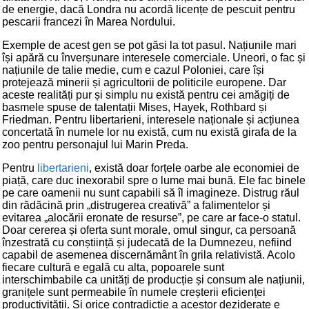
de energie, dacă Londra nu acordă licențe de pescuit pentru
pescarii francezi în Marea Nordului.
Exemple de acest gen se pot găsi la tot pasul. Națiunile mari
își apără cu înverșunare interesele comerciale. Uneori, o fac și
națiunile de talie medie, cum e cazul Poloniei, care își
protejează minerii și agricultorii de politicile europene. Dar
aceste realități pur și simplu nu există pentru cei amăgiți de
basmele spuse de talentații Mises, Hayek, Rothbard și
Friedman. Pentru libertarieni, interesele naționale și acțiunea
concertată în numele lor nu există, cum nu există girafa de la
zoo pentru personajul lui Marin Preda.
Pentru
libertarieni
, există doar forțele oarbe ale economiei de
piață, care duc inexorabil spre o lume mai bună. Ele fac binele
pe care oamenii nu sunt capabili să îl imagineze. Distrug răul
din rădăcină prin „distrugerea creativă” a falimentelor și
evitarea „alocării eronate de resurse”, pe care ar face-o statul.
Doar cererea și oferta sunt morale, omul singur, ca persoană
înzestrată cu conștiință și judecată de la Dumnezeu, nefiind
capabil de asemenea discernământ în grila relativistă. Acolo
fiecare cultură e egală cu alta, popoarele sunt
interschimbabile ca unități de producție și consum ale națiunii,
granițele sunt permeabile în numele creșterii eficienței
productivității. Și orice contradicție a acestor deziderate e