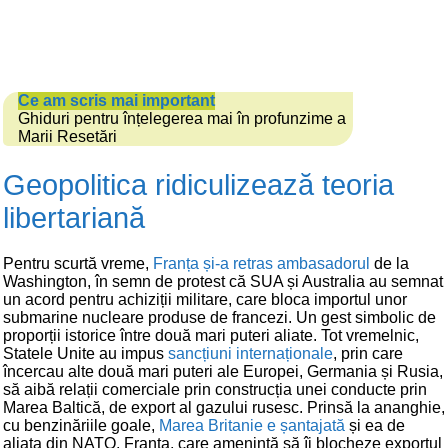
Ce am scris mai important
Ghiduri pentru înțelegerea mai în profunzime a
Marii Resetări
Geopolitica ridiculizează teoria
libertariană
Pentru scurtă vreme,
Franța și-a retras ambasadorul
de la
Washington, în semn de protest că SUA și Australia au semnat
un acord pentru achiziții militare, care bloca importul unor
submarine nucleare produse de francezi. Un gest simbolic de
proporții istorice între două mari puteri aliate. Tot vremelnic,
Statele Unite au impus
sancțiuni internaționale
, prin care
încercau alte două mari puteri ale Europei, Germania și Rusia,
să aibă relații comerciale prin construcția unei conducte prin
Marea Baltică, de export al gazului rusesc. Prinsă la ananghie,
cu benzinăriile goale,
Marea Britanie e șantajată
și ea de
aliata din NATO, Franța, care amenință să îi blocheze exportul