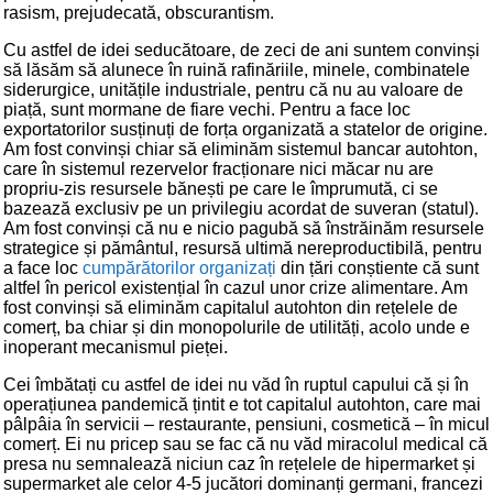
rasism, prejudecată, obscurantism.
Cu astfel de idei seducătoare, de zeci de ani suntem convinși
să lăsăm să alunece în ruină rafinăriile, minele, combinatele
siderurgice, unitățile industriale, pentru că nu au valoare de
piață, sunt mormane de fiare vechi. Pentru a face loc
exportatorilor susținuți de forța organizată a statelor de origine.
Am fost convinși chiar să eliminăm sistemul bancar autohton,
care în sistemul rezervelor fracționare nici măcar nu are
propriu-zis resursele bănești pe care le împrumută, ci se
bazează exclusiv pe un privilegiu acordat de suveran (statul).
Am fost convinși că nu e nicio pagubă să înstrăinăm resursele
strategice și pământul, resursă ultimă nereproductibilă, pentru
a face loc
cumpărătorilor organizați
din țări conștiente că sunt
altfel în pericol existențial în cazul unor crize alimentare. Am
fost convinși să eliminăm capitalul autohton din rețelele de
comerț, ba chiar și din monopolurile de utilități, acolo unde e
inoperant mecanismul pieței.
Cei îmbătați cu astfel de idei nu văd în ruptul capului că și în
operațiunea pandemică țintit e tot capitalul autohton, care mai
pâlpâia în servicii – restaurante, pensiuni, cosmetică – în micul
comerț. Ei nu pricep sau se fac că nu văd miracolul medical că
presa nu semnalează niciun caz în rețelele de hipermarket și
supermarket ale celor 4-5 jucători dominanți germani, francezi