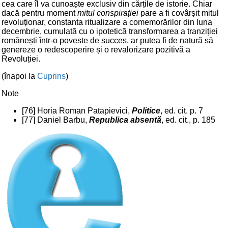
cea care îl va cunoaște exclusiv din cărțile de istorie. Chiar
dacă pentru moment
mitul conspirației
pare a fi covârșit mitul
revoluționar, constanta ritualizare a comemorărilor din luna
decembrie, cumulată cu o ipotetică transformarea a tranziției
românești într-o poveste de succes, ar putea fi de natură să
genereze o redescoperire și o revalorizare pozitivă a
Revoluției.
(înapoi la
Cuprins
)
Note
[76] Horia Roman Patapievici,
Politice
, ed. cit. p. 7
[77] Daniel Barbu,
Republica absentă
, ed. cit., p. 185