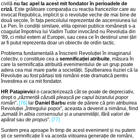
civilă
nu fac apel la acest mit fondator în perioadele de
criză
. Este grăitoare comparația cu reacția francezilor care au
invocat Republica, implicit și o revoluție veche de mai bine de
două secole, în fața pericolului reprezentat de ascensiunea lui
Le Pen. În condiții similare, elita opiniei publice românești s-a
coagulat împotriva lui Vadim Tudor invocând nu Revoluția din
’89, ci mitul extern al Europei, sau ceea ce în destinul unei țări
ar fi putut reprezenta doar un obiectiv de ordin tactic.
Problema fundamentală a înscrierii Revoluției în imaginarul
colectiv, o constituie cea a
semnificației atribuite
, măsura în
care la semnificația atribuită evenimentului de un grup poate
adera cea mai mare parte a societății. Spulberarea iluziei că la
Revoluție au fost părtași toți românii este dramatică pentru
învestirea ei ca mit fondator.
HR Patapievici
o caracterizează cât se poate de depreciativ,
drept o „
răzmeriță căzută pleașcă pe capul bizarului popor
român
”.
[76]
Iar
Daniel Barbu
este de părere că prin atribuirea
Revoluției „întregului popor”, aceasta a devenit a nimănui, fiind
„
turnată în albia consensului și a unanimității, fără valori de
apărat sau de propus
”.
[77]
Suntem prea aproape în timp de acest eveniment și nu putem
ști ce semnificație îi va acorda viitoarea generație de români,