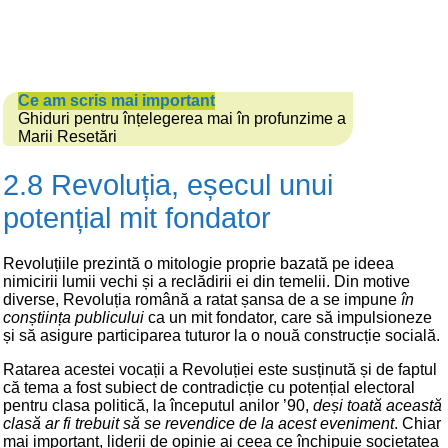
Ce am scris mai important
Ghiduri pentru înțelegerea mai în profunzime a
Marii Resetări
2.8 Revoluția, eșecul unui
potențial mit fondator
Revoluțiile prezintă o mitologie proprie bazată pe ideea
nimicirii lumii vechi și a reclădirii ei din temelii. Din motive
diverse, Revoluția română a ratat șansa de a se impune
în
conștiința publicului
ca un mit fondator, care să impulsioneze
și să asigure participarea tuturor la o nouă construcție socială.
Ratarea acestei vocații a Revoluției este susținută și de faptul
că tema a fost subiect de contradicție cu potențial electoral
pentru clasa politică, la începutul anilor ’90,
deși toată această
clasă ar fi trebuit să se revendice de la acest eveniment
. Chiar
mai important, liderii de opinie ai ceea ce închipuie societatea