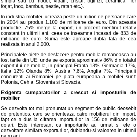
simpla sau cu model, vitralii, cristal, oglinzi, ceramica, fier
forjat, inox, bambus, trestie, ratan etc.).
In industria mobilei lucreaza peste un milion de persoane care
in 2004 au produs 1.100 de milioane de euro. Din aceasta
productie, 75% merge la export, un procent mentinut relativ
constant in ultimii ani, ceea ce inseamna incasari de 833 de
milioane de euro. Suma este aproape dubla fata de cea
realizata in anul 2.000.
Principalele piete de desfacere pentru mobila romaneasca au
fost tarile din UE, unde se exporta aproximativ 86% din totalul
exportului de mobila, in principal Franta 18%, Germania 17%,
Italia 12% Olanda 8%, Austria 7,6%, Anglia 7%. Principalii
concurenti ai Romaniei pe piata europeana a mobilei sunt:
Polonia, Cehia, Slovenia si Slovacia.
Exigenta cumparatorilor a crescut si imposturile de
mobilier
Se dezvolta tot mai pronuntat un segment de public deosebit
de pretentios, care se orienteaza catre mobilierul din import,
fapt ce a dus la cifrarea importurilor la 156 de milioane de
dolari. Este interesant ca importurile au urmat si ele o
dezvoltare similara exporturilor, dublandu-si valoarea in ultimii
patru ani.