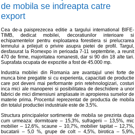
de mobila se indreapta catre
export
Cea de-a paisprezecea editie a targului international BIFE-
TIMB, dedicat mobilei, decoratiunilor interioare si
echipamentelor pentru exploatarea forestiera si prelucrarea
lemnului a prilejuit o privire asupra pietei de profil. Targul,
desfasurat la Romexpo in perioada 7-11 septembrie, a reunit
470 de firme, majoritatea romanesti, dar si 90 din 18 alte tari.
Suprafata ocupata de expozitie a fost de 45.000 mp.
Industria mobilei din Romania are avantajul unei forte de
munca bine pregatite si cu experienta, capacitati de productie
care pot deveni mai performante prin retehnologizari, costuri
inca mici ale manoperei si posibilitatea de deschidere a unor
fabrici de mici dimensiuni amplasate in apropierea surselor de
materie prima. Procentul reprezentat de productia de mobila
din totalul productiei industriale este de 3,5%.
Structura principalelor sortimente de mobila se prezinta dupa
cum urmeaza: dormitoare – 15,3%, sufragerii – 13,5%, mic
mobilier – 12,6%, scaune – 10,7%, mobilier tapitat – 12,7%,
bucatarii – 5,0 %, grupe de colt – 4,5%, birotica – 5,9%,