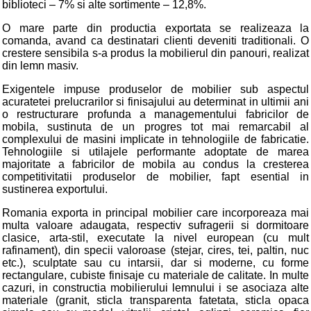
biblioteci – 7% si alte sortimente – 12,8%.
O mare parte din productia exportata se realizeaza la
comanda, avand ca destinatari clienti deveniti traditionali. O
crestere sensibila s-a produs la mobilierul din panouri, realizat
din lemn masiv.
Exigentele impuse produselor de mobilier sub aspectul
acuratetei prelucrarilor si finisajului au determinat in ultimii ani
o restructurare profunda a managementului fabricilor de
mobila, sustinuta de un progres tot mai remarcabil al
complexului de masini implicate in tehnologiile de fabricatie.
Tehnologiile si utilajele performante adoptate de marea
majoritate a fabricilor de mobila au condus la cresterea
competitivitatii produselor de mobilier, fapt esential in
sustinerea exportului.
Romania exporta in principal mobilier care incorporeaza mai
multa valoare adaugata, respectiv sufragerii si dormitoare
clasice, arta-stil, executate la nivel european (cu mult
rafinament), din specii valoroase (stejar, cires, tei, paltin, nuc
etc.), sculptate sau cu intarsii, dar si moderne, cu forme
rectangulare, cubiste finisaje cu materiale de calitate. In multe
cazuri, in constructia mobilierului lemnului i se asociaza alte
materiale (granit, sticla transparenta fatetata, sticla opaca