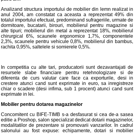
Analizand structura importului de mobilier din lemn realizat in
anul 2004, am constatat ca aceasta a reprezentat 49% din
totalul importului efectuat, predominand sufrageriile, urmate de
dormitoare, bucatarii, birouri, mobilierul pentru magazine si
alte tipuri; mobilierul din metal a reprezentat 18%, mobilierul
chirurgical 6%, scaunele ergonomice 1,7%, componentele
2,3%, scaunele pentru vehicule 0,8%, mobilierul din bambus,
rachita 0,95%, saltelele si somierele 0,5%.
In competitia cu alte tari, producatorii sunt dezavantajati de
resursele slabe financiare pentru retehnologizare si de
diferenta de curs valutar care face ca exporturile, desi in
crestere atunci cand sunt exprimate in euro, sa inregistreze
chiar o scadere (desi infima, sub 1 procent) atunci cand sunt
exprimate in lei.
Mobilier pentru dotarea magazinelor
Concomitent cu BIFE-TIMB s-a desfasurat si cea de-a sasea
editie a Proshop, salon specializat dedicat dotarii magazinelor,
modalitatilor de prezentare si promovarii vanzarilor. In cadrul
salonului au fost expuse: echipamente, dotari si mobilier