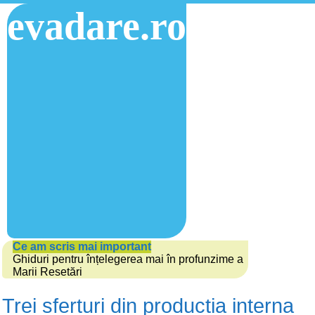
evadare.ro
Ce am scris mai important
Ghiduri pentru înțelegerea mai în profunzime a
Marii Resetări
Trei sferturi din productia interna