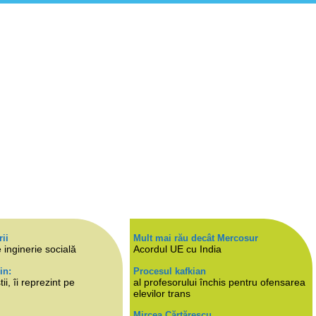
rii
Mult mai rău decât Mercosur
 inginerie socială
Acordul UE cu India
in:
Procesul kafkian
i, îi reprezint pe
al profesorului închis pentru ofensarea
elevilor trans
Mircea Cărtărescu