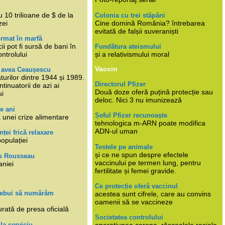
i
 10 trilioane de $ de la
Colonia cu trei stăpâni
zei
Cine domină România? întrebarea
evitată de falșii suveraniști
rmat în marfă
cii pot fi sursă de bani în
Fundătura ateismului
ntrolului
și a relativismului moral
Vaccin
e avea Ceaușescu
turilor dintre 1944 și 1989.
Directorul Pfizer
tinuatorii de azi ai
Două doze oferă puțină protecție sau
ui
deloc. Nici 3 nu imunizează
e ani
Șeful Pfizer recunoaște
 unei crize alimentare
tehnologica m-ARN poate modifica
ADN-ul uman
nței frică relaxare
populației
Testele pe animale
și ce ne spun despre efectele
s Rousseau
vaccinului pe termen lung, pentru
aniei
fertilitate și femei gravide.
Ce protecție oferă vaccinul
trebui să numărăm
acestea sunt cifrele, care au convins
oamenii să se vaccineze
rată de presa oficială
Societatea controlului
 la serviciu