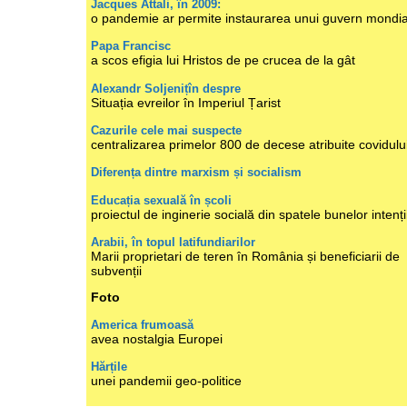
Jacques Attali, în 2009:
o pandemie ar permite instaurarea unui guvern mondia
Papa Francisc
a scos efigia lui Hristos de pe crucea de la gât
Alexandr Soljenițîn despre
Situația evreilor în Imperiul Țarist
Cazurile cele mai suspecte
centralizarea primelor 800 de decese atribuite covidulu
Diferența dintre marxism și socialism
Educația sexuală în școli
proiectul de inginerie socială din spatele bunelor intenți
Arabii, în topul latifundiarilor
Marii proprietari de teren în România și beneficiarii de
subvenții
Foto
America frumoasă
avea nostalgia Europei
Hărțile
unei pandemii geo-politice