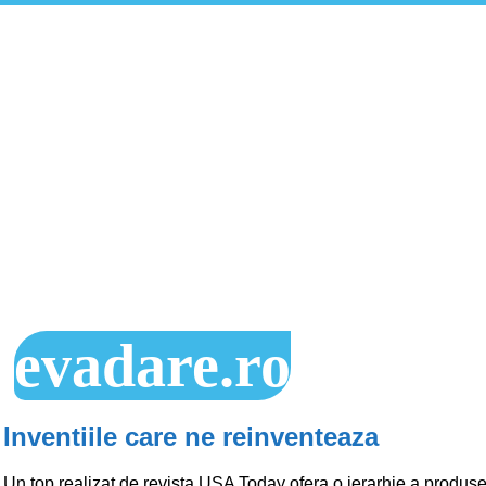
evadare.ro
Inventiile care ne reinventeaza
Un top realizat de revista USA Today ofera o ierarhie a produse