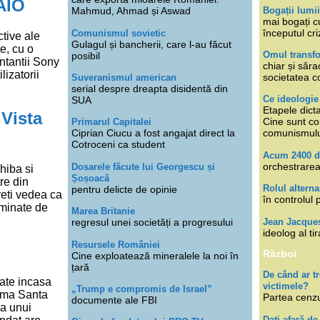
AIO
Bogații lumi
Mahmud, Ahmad și Aswad
mai bogați cu
începutul cri
Comunismul sovietic
tive ale
Gulagul și bancherii, care l-au făcut
e, cu o
Omul transfo
posibil
ntantii Sony
chiar și săra
lizatorii
societatea co
Suveranismul american
serial despre dreapta disidentă din
Ce ideologi
SUA
Etapele dicta
Vista
Cine sunt con
Primarul Capitalei
Ciprian Ciucu a fost angajat direct la
comunismul
Cotroceni ca student
Acum 2400 d
orchestrarea
Dosarele făcute lui Georgescu și
hiba si
Șoșoacă
re din
Rolul alterna
pentru delicte de opinie
 veti vedea ca
în controlul 
ominate de
Marea Britanie
Jean Jacque
regresul unei societăți a progresului
ideolog al tir
Resursele României
Război
Cine exploatează mineralele la noi în
țară
De când ar 
ate incasa
victimele?
„Trump e compromis de Israel”
orma Santa
Partea cenzu
documente ale FBI
 a unui
Dați afară de