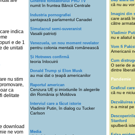
indat are
Ginerele fondatorului PRO TV
că nu au vor
numit în fruntea Băncii Centrale
Imagini din s
Industria pornografiei
care arată î
șantajează parlamentul Canadei
către armat
Simulacrul semi-suveranist
 care indica
Vladimir Put
Vasalii patrioți
teme
nu e aliatul i
topuri e de 1
Venezuela, un nou moment revelator
Vom fi Pakis
pentru colonia mentală românească
e de unitati
Americanii n
Și Hotnews confirmă
Cum distruge
teoria înlocuirii
?
O serie de ar
dintre libera
Donald Trump și Elon Musk
au mai dat o țeapă americanilor
are nu stim
Pandemie
 promovare,
Raportul american
Graficul care
Cenzura UE și imixtiunile în alegerile
doar ca
că nu e niciu
din România și Moldova
i delitate
Dezvăluirea 
Interviul care a făcut istorie
n-a mirat pe
Vladimir Putin, în dialog cu Tucker
Carlson
Descoperiril
Stanford
spulberă ist
de download
Media
unie ne vom
Falsa epide