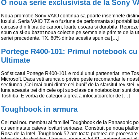
O noua serie exclusivista de la Sony V
Noua promotie Sony VAIO continua sa poarte insemnele distinc
luxului. Seria VAIO TZ e o fuziune de performanta si portabilitat
carcasa din fi bra de carbon, foarte usoara si durabila. Repreze
spun ca si-au bazat noua colectie pe semnalele primite de la uti
seriei precedente, TX. 60% dintre acestia spun ca […]
Portege R400-101: Primul notebook cu 
Ultimate
Sofisticatul Portege R400-101 e rodul unui parteneriat intre Tos
Microsoft. Daca veti arunca o privire peste recomandarile noast
sectiunea „Cei mai buni dintre cei buni” de la sfarsitul revistei,
luna aceasta trei din cele opt sub-clase de notebookuri sunt d
Toshiba. E vorba de categoria grea a inlocuitoarelor de […]
Toughbook in armura
Cel mai nou membru al familiei Toughbook de la Panasonic po
cu seninatate cateva lovituri serioase. Construit pe noua platf
Rosa de la Intel, Toughbook 52 are toata puterea de procesare