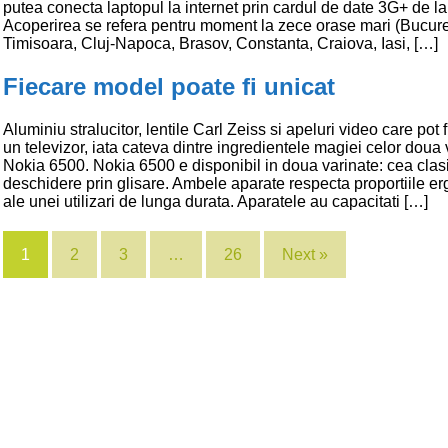
putea conecta laptopul la internet prin cardul de date 3G+ de l
Acoperirea se refera pentru moment la zece orase mari (Bucure
Timisoara, Cluj-Napoca, Brasov, Constanta, Craiova, Iasi, […]
Fiecare model poate fi unicat
Aluminiu stralucitor, lentile Carl Zeiss si apeluri video care pot 
un televizor, iata cateva dintre ingredientele magiei celor doua
Nokia 6500. Nokia 6500 e disponibil in doua varinate: cea clas
deschidere prin glisare. Ambele aparate respecta proportiile 
ale unei utilizari de lunga durata. Aparatele au capacitati […]
1
2
3
…
26
Next »