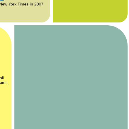
 New York Times în 2007
oii
lumi.