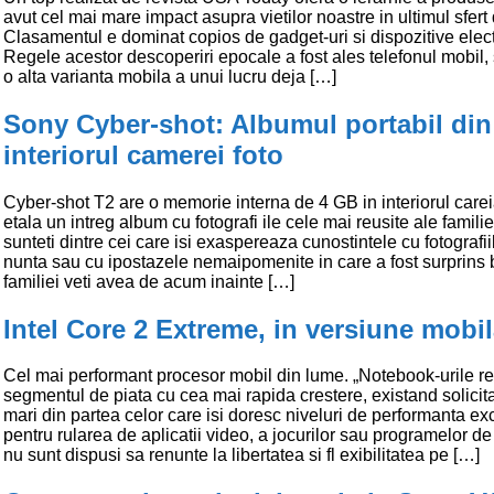
avut cel mai mare impact asupra vietilor noastre in ultimul sfert
Clasamentul e dominat copios de gadget-uri si dispozitive elec
Regele acestor descoperiri epocale a fost ales telefonul mobil
o alta varianta mobila a unui lucru deja […]
Sony Cyber-shot: Albumul portabil din
interiorul camerei foto
Cyber-shot T2 are o memorie interna de 4 GB in interiorul care
etala un intreg album cu fotografi ile cele mai reusite ale famili
sunteti dintre cei care isi exaspereaza cunostintele cu fotografii
nunta sau cu ipostazele nemaipomenite in care a fost surprins
familiei veti avea de acum inainte […]
Intel Core 2 Extreme, in versiune mobi
Cel mai performant procesor mobil din lume. „Notebook-urile re
segmentul de piata cu cea mai rapida crestere, existand solicita
mari din partea celor care isi doresc niveluri de performanta ex
pentru rularea de aplicatii video, a jocurilor sau programelor de
nu sunt dispusi sa renunte la libertatea si fl exibilitatea pe […]