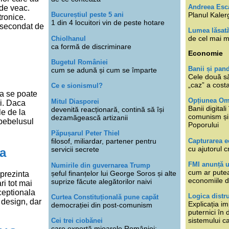
Andreea Esc
 de veac.
Planul Kaler
Bucureștiul peste 5 ani
tronice.
1 din 4 locuitori vin de peste hotare
, secondat de
Lumea lăsat
de cel mai m
Chiolhanul
ca formă de discriminare
Economie
Bugetul României
Banii și pan
cum se adună și cum se împarte
Cele două s
„caz” a cost
Ce e sionismul?
ia se poate
Opțiunea O
Mitul Diasporei
ei. Daca
Banii digita
devenită reacționară, contină să își
le de la
comunism și 
dezamăgească artizanii
 bebelusul
Poporului
Păpușarul Peter Thiel
Capturarea 
filosof, miliardar, partener pentru
cu ajutorul c
servicii secrete
la
FMI anunță 
Numirile din guvernarea Trump
cum ar putea
șeful finanțelor lui George Soros și alte
prezinta
economiile d
suprize făcute alegătorilor naivi
ri tot mai
ceptionala
Logica distr
Curtea Constituțională pune capăt
 design, dar
Explicația im
democrației din post-comunism
puternici în
sistemului ca
Cei trei ciobănei
care exportă mioarele României: