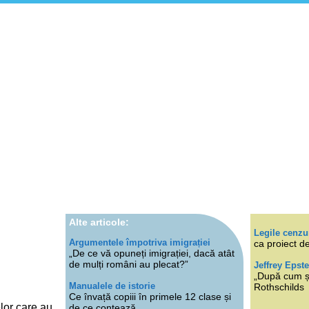
Alte articole:
Legile cenzu
Argumentele împotriva imigrației
ca proiect de
„De ce vă opuneți imigrației, dacă atât
de mulți români au plecat?”
Jeffrey Epste
„După cum ști
Manualele de istorie
Rothschilds
Ce învață copiii în primele 12 clase și
lor care au
de ce contează