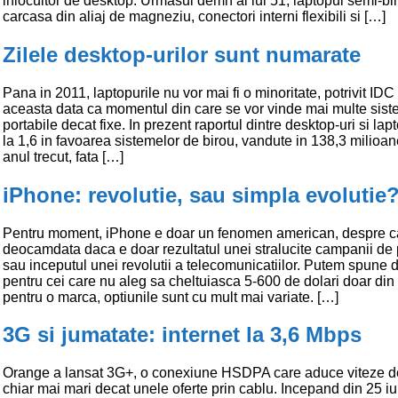
inlocuitor de desktop. Urmasul demn al lui 51, laptopul semi-bl
carcasa din aliaj de magneziu, conectori interni flexibili si […]
Zilele desktop-urilor sunt numarate
Pana in 2011, laptopurile nu vor mai fi o minoritate, potrivit IDC
aceasta data ca momentul din care se vor vinde mai multe sis
portabile decat fixe. In prezent raportul dintre desktop-uri si lap
la 1,6 in favoarea sistemelor de birou, vandute in 138,3 milioan
anul trecut, fata […]
iPhone: revolutie, sau simpla evolutie
Pentru moment, iPhone e doar un fenomen american, despre c
deocamdata daca e doar rezultatul unei stralucite campanii de
sau inceputul unei revolutii a telecomunicatiilor. Putem spune 
pentru cei care nu aleg sa cheltuiasca 5-600 de dolari doar din f
pentru o marca, optiunile sunt cu mult mai variate. […]
3G si jumatate: internet la 3,6 Mbps
Orange a lansat 3G+, o conexiune HSDPA care aduce viteze 
chiar mai mari decat unele oferte prin cablu. Incepand din 25 i