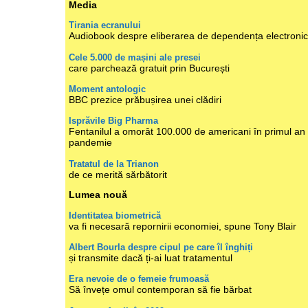
Media
Tirania ecranului
Audiobook despre eliberarea de dependența electroni
Cele 5.000 de mașini ale presei
care parchează gratuit prin București
Moment antologic
BBC prezice prăbușirea unei clădiri
Isprăvile Big Pharma
Fentanilul a omorât 100.000 de americani în primul an
pandemie
Tratatul de la Trianon
de ce merită sărbătorit
Lumea nouă
Identitatea biometrică
va fi necesară repornirii economiei, spune Tony Blair
Albert Bourla despre cipul pe care îl înghiți
și transmite dacă ți-ai luat tratamentul
Era nevoie de o femeie frumoasă
Să învețe omul contemporan să fie bărbat