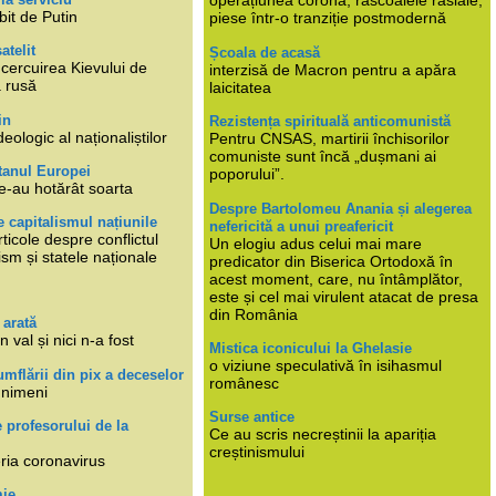
operațiunea corona, răscoalele rasiale,
bit de Putin
piese într-o tranziție postmodernă
atelit
Școala de acasă
ncercuirea Kievului de
interzisă de Macron pentru a apăra
a rusă
laicitatea
in
Rezistența spirituală anticomunistă
deologic al naționaliștilor
Pentru CNSAS, martirii închisorilor
comuniste sunt încă „dușmani ai
tanul Europei
poporului”.
e-au hotărât soarta
Despre Bartolomeu Anania și alegerea
 capitalismul națiunile
nefericită a unui preafericit
ticole despre conflictul
Un elogiu adus celui mai mare
lism și statele naționale
predicator din Biserica Ortodoxă în
acest moment, care, nu întâmplător,
este și cel mai virulent atacat de presa
din România
 arată
n val și nici n-a fost
Mistica iconicului la Ghelasie
o viziune speculativă în isihasmul
umflării din pix a deceselor
românesc
 nimeni
Surse antice
e profesorului de la
Ce au scris necreștinii la apariția
creștinismului
eria coronavirus
mie