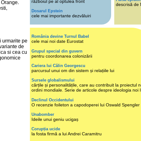
războiul pe al optulea front
a Orange.
descrisă de
sti,
Dosarul Epstein
cele mai importante dezvăluiri
România devine Turnul Babel
fi urmarite pe
cele mai noi date Eurostat
 variante de
Grupul special din guvern
ica si cea cu
pentru coordonarea colonizării
ergonomice
Cariera lui Călin Georgescu
parcursul unui om din sistem și relațiile lui
Sursele globalismului
cărțile și personalitățile, care au contribuit la proiectul n
ordini mondiale. Serie de articole despre ideologia noi 
Declinul Occidentului
O recenzie foileton a capodoperei lui Oswald Spengler
Unabomber
Ideile unui geniu ucigaș
Corupția ucide
la fosta firmă a lui Andrei Caramitru