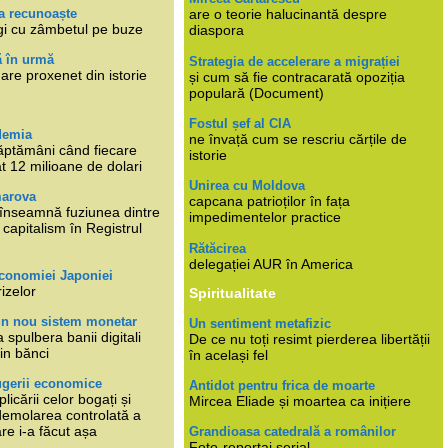
a recunoaște
are o teorie halucinantă despre
gi cu zâmbetul pe buze
diaspora
ă în urmă
Strategia de accelerare a migrației
are proxenet din istorie
și cum să fie contracarată opoziția
populară (Document)
Fostul șef al CIA
demia
ne învață cum se rescriu cărțile de
ăptămâni când fiecare
istorie
at 12 milioane de dolari
Unirea cu Moldova
marova
capcana patrioților în fața
li înseamnă fuziunea dintre
impedimentelor practice
capitalism în Registrul
Rătăcirea
delegației AUR în America
economiei Japoniei
rizelor
Spiritualitate
un nou sistem monetar
Un sentiment metafizic
 spulbera banii digitali
De ce nu toți resimt pierderea libertății
in bănci
în același fel
ugerii economice
Antidot pentru frica de moarte
plicării celor bogați și
Mircea Eliade și moartea ca inițiere
 demolarea controlată a
re i-a făcut așa
Grandioasa catedrală a românilor
Foto-reportaj serial